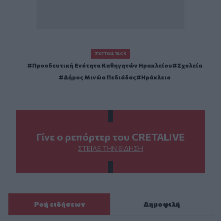
ΣΧΕΤΙΚΆ TAGS
Προοδευτική Ενότητα Καθηγητών Ηρακλείου
Σχολεία
Δήμος Μινώα Πεδιάδας
Ηράκλειο
Γίνε ο ρεπόρτερ του CRETALIVE
ΣΤΕΊΛΕ ΤΗΝ ΕΊΔΗΣΗ
Ροή ειδήσεων
Δημοφιλή