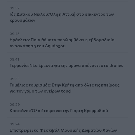
09:52
Ιός Δυτικού Νείλου: Όλη η Αττική στο επίκεντρο των
κρουσμάτων
09:43
Ηράκλειο: Ποια θέματα περιλαμβάνει η εβδομαδιαία
ανασκόπηση του Δημάρχου
09:41
Γερμανία: Νέα έρευνα για την άμυνα απέναντι στα drones
09:35
Γαμήλιος τουρισμός: Στην Κρήτη από όλες τις ηπείρους,
για τον γάμο των ονείρων τους!
09:29
Κασσάνοι: Όλα έτοιμα για την Γιορτή Κρεμμυδιού
09:24
Επιστρέφει το Φεστιβάλ Μουσικής Δωματίου Χανίων