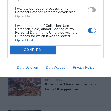
ΣΧΕΤΙΚA AΡΘΡΑ
I want to opt-out of processing my
Personal Data for Targeted Advertising.
Opted In
Ηράκλειο: Ποια θέματα περιλαμβάνει η εβδομαδιαία 
ΚΡΗΤΗ
09:43
Ηράκλειο: Ποια θέματα περιλαμβά
Ηράκλειο: Ποια θέματα
περιλαμβάνει η εβδομαδιαία
I want to opt-out of Collection, Use,
Retention, Sale, and/or Sharing of my
ανασκόπηση του Δημάρχου
Personal Data that Is Unrelated with the
Purposes for which it was collected.
Opted Out
Γαμήλιος τουρισμός: Στην Κρήτη από όλες τις ηπείρους, 
ΚΡΗΤΗ
09:35
CONFIRM
Γαμήλιος τουρισμός: Στην Κρήτη από
Γαμήλιος τουρισμός: Στην Κρήτη
από όλες τις ηπείρους, για τον
γάμο των ονείρων τους!
Data Deletion
Data Access
Privacy Policy
Κασσάνοι: Όλα έτοιμα για την Γιορτή Κρεμμυδιού
ΚΡΗΤΗ
09:29
Κασσάνοι: Όλα έτοιμα για την Γιορ
Κασσάνοι: Όλα έτοιμα για την
Γιορτή Κρεμμυδιού