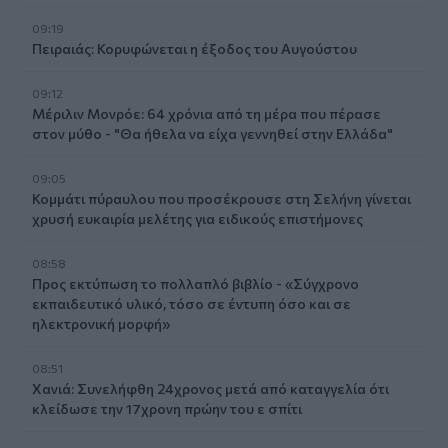
09:19
Πειραιάς: Κορυφώνεται η έξοδος του Αυγούστου
09:12
Μέριλιν Μονρόε: 64 χρόνια από τη μέρα που πέρασε
στον μύθο - "Θα ήθελα να είχα γεννηθεί στην Ελλάδα"
09:05
Κομμάτι πύραυλου που προσέκρουσε στη Σελήνη γίνεται
χρυσή ευκαιρία μελέτης για ειδικούς επιστήμονες
08:58
Προς εκτύπωση το πολλαπλό βιβλίο - «Σύγχρονο
εκπαιδευτικό υλικό, τόσο σε έντυπη όσο και σε
ηλεκτρονική μορφή»
08:51
Χανιά: Συνελήφθη 24χρονος μετά από καταγγελία ότι
κλείδωσε την 17χρονη πρώην του ε σπίτι