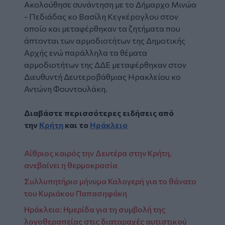
Ακολούθησε συνάντηση με το Δήμαρχο Μινώα
- Πεδιάδας κο Βασίλη Κεγκέρογλου στον
οποίο και μεταφέρθηκαν τα ζητήματα που
άπτονται των αρμοδιοτήτων της Δημοτικής
Αρχής ενώ παράλληλα τα θέματα
αρμοδιοτήτων της ΔΔΕ μεταφέρθηκαν στον
Διευθυντή Δευτεροβάθμιας Ηρακλείου κο
Αντώνη Φουντουλάκη.
Διαβάστε περισσότερες ειδήσεις από
την
Κρήτη
και το
Ηράκλειο
Αίθριος καιρός την Δευτέρα στην Κρήτη,
ανεβαίνει η θερμοκρασία
Συλλυπητήριo μήνυμα Καλογερή για το θάνατο
του Κυριάκου Παπασηφάκη
Ηράκλειο: Hμερίδα για τη συμβολή της
λογοθεραπείας στις διαταραχές αυτιστικού