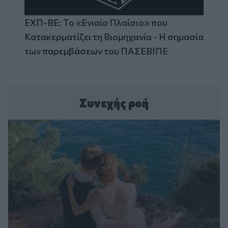
ΕΧΠ-ΒΕ: Το «Ενιαίο Πλαίσιο» που
Κατακερματίζει τη Βιομηχανία - Η σημασία
των παρεμβάσεων του ΠΑΣΕΒΙΠΕ
Συνεχής ροή