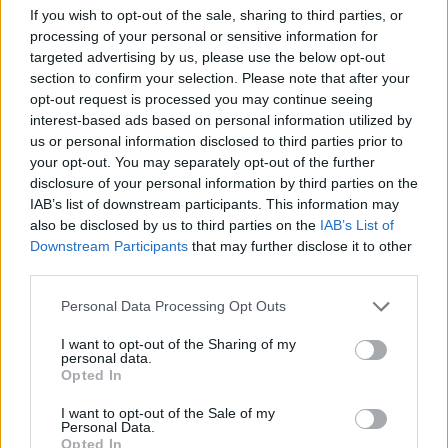
χρονοβόρες διαδικασίες
If you wish to opt-out of the sale, sharing to third parties, or
processing of your personal or sensitive information for
07:59
targeted advertising by us, please use the below opt-out
Καναδάς: Σε κατάσταση έκτακτης ανάγκης η Βρετανική
section to confirm your selection. Please note that after your
Κολομβία εξαιτίας των πυρκαγιών
opt-out request is processed you may continue seeing
interest-based ads based on personal information utilized by
07:52
us or personal information disclosed to third parties prior to
Φωτιά σε εγκαταστάσεις της Aramco στη Σαουδική
your opt-out. You may separately opt-out of the further
Αραβία
disclosure of your personal information by third parties on the
IAB’s list of downstream participants. This information may
07:45
also be disclosed by us to third parties on the
IAB’s List of
Γερμανία: Επεκτείνεται η έρευνα για την αντιμετώπιση
Downstream Participants
that may further disclose it to other
των drones μετά το περιστατικό σε αεροδρόμιο
third parties.
Personal Data Processing Opt Outs
ΠΕΡΙΣΣΟΤΕΡΑ
I want to opt-out of the Sharing of my
personal data.
Opted In
I want to opt-out of the Sale of my
Personal Data.
Opted In