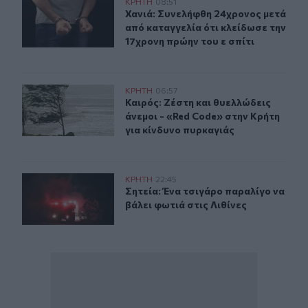
Χανιά: Συνελήφθη 24χρονος μετά από καταγγελία ότι κλ
ΚΡΗΤΗ
08:51
Χανιά: Συνελήφθη 24χρονος μετά απ
Χανιά: Συνελήφθη 24χρονος μετά
από καταγγελία ότι κλείδωσε την
17χρονη πρώην του ε σπίτι
Καιρός: Ζέστη και θυελλώδεις άνεμοι - «Red Code» στην
ΚΡΗΤΗ
06:57
Καιρός: Ζέστη και θυελλώδεις άνεμ
Καιρός: Ζέστη και θυελλώδεις
άνεμοι - «Red Code» στην Κρήτη
για κίνδυνο πυρκαγιάς
Σητεία: Ένα τσιγάρο παραλίγο να βάλει φωτιά στις Λιθί
ΚΡΗΤΗ
22:45
Σητεία: Ένα τσιγάρο παραλίγο να βά
Σητεία: Ένα τσιγάρο παραλίγο να
βάλει φωτιά στις Λιθίνες