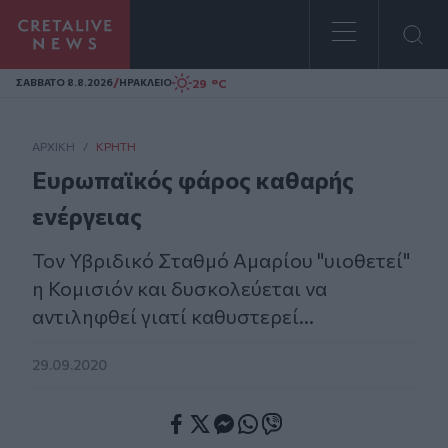
Homepage
/
29 °C
ΣAΒΒΑΤΟ 8.8.2026
ΗΡΑΚΛΕΙΟ
ΑΡΧΙΚΗ
/
ΚΡΉΤΗ
Ευρωπαϊκός φάρος καθαρής
ενέργειας
Τον Υβριδικό Σταθμό Αμαρίου "υιοθετεί"
η Κομισιόν και δυσκολεύεται να
αντιληφθεί γιατί καθυστερεί...
29.09.2020
Facebook
Twitter
Messenger
Whatsapp
Viber