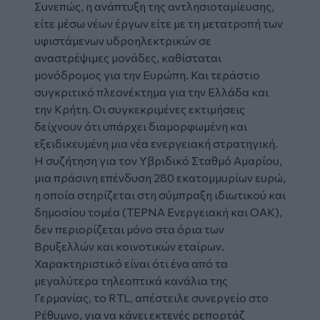
Συνεπώς, η ανάπτυξη της αντλησιοταμίευσης,
είτε μέσω νέων έργων είτε με τη μετατροπή των
υφιστάμενων υδροηλεκτρικών σε
αναστρέψιμες μονάδες, καθίσταται
μονόδρομος για την Ευρώπη. Και τεράστιο
συγκριτικό πλεονέκτημα για την Ελλάδα και
την Κρήτη. Οι συγκεκριμένες εκτιμήσεις
δείχνουν ότι υπάρχει διαμορφωμένη και
εξειδικευμένη μια νέα ενεργειακή στρατηγική.
Η συζήτηση για τον Υβριδικό Σταθμό Αμαρίου,
μια πράσινη επένδυση 280 εκατομμυρίων ευρώ,
η οποία στηρίζεται στη σύμπραξη ιδιωτικού και
δημοσίου τομέα (ΤΕΡΝΑ Ενεργειακή και ΟΑΚ),
δεν περιορίζεται μόνο στα όρια των
Βρυξελλών και κοινοτικών εταίρων.
Χαρακτηριστικό είναι ότι ένα από τα
μεγαλύτερα τηλεοπτικά κανάλια της
Γερμανίας, το RTL, απέστειλε συνεργείο στο
Ρέθυμνο, για να κάνει εκτενές ρεπορτάζ