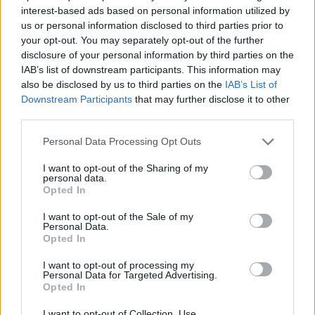
interest-based ads based on personal information utilized by
us or personal information disclosed to third parties prior to
07:57
your opt-out. You may separately opt-out of the further
Ο Ζελένσκι ευχαρίστησε την αμερικανική Γερουσία για
το νομοσχέδιο επιβολής κυρώσεων στη Ρωσία
disclosure of your personal information by third parties on the
IAB’s list of downstream participants. This information may
also be disclosed by us to third parties on the
IAB’s List of
07:51
Downstream Participants
that may further disclose it to other
Θεσσαλονίκη: Άγνωστοι τρύπησαν και δηλητηρίασαν
third parties.
δέντρα στο κέντρο της πόλης
Personal Data Processing Opt Outs
07:43
Φωτιά στο Πόρτο Γερμενό: Σκύλος επέστρεψε με
I want to opt-out of the Sharing of my
εγκαύματα στα πόδια στο σπίτι που τον φρόντιζαν
personal data.
Opted In
07:36
I want to opt-out of the Sale of my
Στήριξη Τραμπ στον νέο πρόεδρο της Κολομβίας με
Personal Data.
«βοήθεια» 1 δισ. δολαρίων
Opted In
I want to opt-out of processing my
07:29
Personal Data for Targeted Advertising.
Τα πρωτοσέλιδα των εφημερίδων
Opted In
07:22
I want to opt-out of Collection, Use,