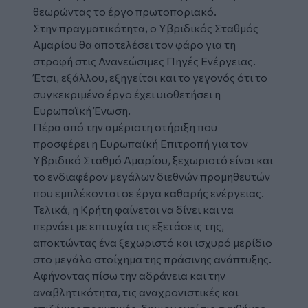
θεωρώντας το έργο πρωτοποριακό.
Στην πραγματικότητα, ο Υβριδικός Σταθμός
Αμαρίου θα αποτελέσει τον φάρο για τη
στροφή στις Ανανεώσιμες Πηγές Ενέργειας.
Έτσι, εξάλλου, εξηγείται και το γεγονός ότι το
συγκεκριμένο έργο έχει υιοθετήσει η
Ευρωπαϊκή Ένωση.
Πέρα από την αμέριστη στήριξη που
προσφέρει η Ευρωπαϊκή Επιτροπή για τον
Υβριδικό Σταθμό Αμαρίου, ξεχωριστό είναι και
το ενδιαφέρον μεγάλων διεθνών προμηθευτών
που εμπλέκονται σε έργα καθαρής ενέργειας.
Τελικά, η Κρήτη φαίνεται να δίνει και να
περνάει με επιτυχία τις εξετάσεις της,
αποκτώντας ένα ξεχωριστό και ισχυρό μερίδιο
στο μεγάλο στοίχημα της πράσινης ανάπτυξης.
Αφήνοντας πίσω την αδράνεια και την
αναβλητικότητα, τις αναχρονιστικές και