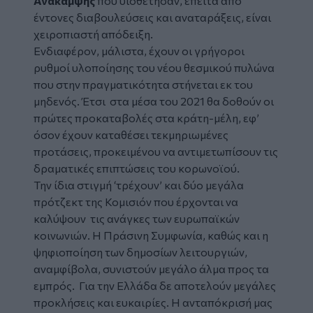
Ανάκαμψης
που υιοθέτησαν, έπειτα από
έντονες διαβουλεύσεις και αναταράξεις, είναι
χειροπιαστή απόδειξη.
Ενδιαφέρον, μάλιστα, έχουν οι γρήγοροι
ρυθμοί υλοποίησης του νέου θεσμικού πυλώνα
που στην πραγματικότητα στήνεται εκ του
μηδενός. Έτσι στα μέσα του 2021 θα δοθούν οι
πρώτες προκαταβολές στα κράτη-μέλη, εφ’
όσον έχουν καταθέσει τεκμηριωμένες
προτάσεις, προκειμένου να αντιμετωπίσουν τις
δραματικές επιπτώσεις του κορωνοϊού.
Την ίδια στιγμή ‘τρέχουν’ και δύο μεγάλα
πρότζεκτ της Κομισιόν που έρχονται να
καλύψουν τις ανάγκες των ευρωπαϊκών
κοινωνιών. Η Πράσινη Συμφωνία, καθώς και η
ψηφιοποίηση των δημοσίων λειτουργιών,
αναμφίβολα, συνιστούν μεγάλο άλμα προς τα
εμπρός. Για την Ελλάδα δε αποτελούν μεγάλες
προκλήσεις και ευκαιρίες. Η ανταπόκρισή μας