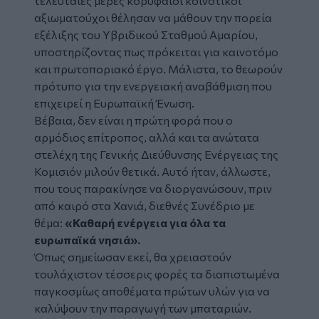
τελευταίες μέρες κορυφαίοι κοινοτικοί
αξιωματούχοι θέλησαν να μάθουν την πορεία
εξέλιξης του Υβριδικού Σταθμού Αμαρίου,
υποστηρίζοντας πως πρόκειται για καινοτόμο
και πρωτοποριακό έργο. Μάλιστα, το θεωρούν
πρότυπο για την ενεργειακή αναβάθμιση που
επιχειρεί η Ευρωπαϊκή Ένωση.
Βέβαια, δεν είναι η πρώτη φορά που ο
αρμόδιος επίτροπος, αλλά και τα ανώτατα
στελέχη της Γενικής Διεύθυνσης Ενέργειας της
Κομισιόν μιλούν θετικά. Αυτό ήταν, άλλωστε,
που τους παρακίνησε να διοργανώσουν, πριν
από καιρό στα Χανιά, διεθνές Συνέδριο με
θέμα:
«Καθαρή ενέργεια για όλα τα
ευρωπαϊκά νησιά».
Όπως σημείωσαν εκεί, θα χρειαστούν
τουλάχιστον τέσσερις φορές τα διαπιστωμένα
παγκοσμίως αποθέματα πρώτων υλών για να
καλύψουν την παραγωγή των μπαταριών.