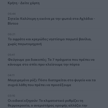
Κρήτη - Δείτε χάρτη
06:44
Σητεία: Καλύτερη η εικόνα με την φωτιά στα Αχλάδια -
Βίντεο
06:21
Το αφράτο και κρεμώδες νηστίσιμο παγωτό βανίλια,
χωρίς παγωτομηχανή
05:41
Φεύγουμε για διακοπές; Τα 7 πράγματα που πρέπει να
κάνουμε στο σπίτι πριν κλείσουμε την πόρτα
04:11
Μαγειρεμένο ρύζι: Πόσο διατηρείται στο ψυγείο και τα
συχνά λάθη που πρέπει να προσέξουμε
03:16
Οι ειδικοί εξηγούν: Το κλιματιστικό ρυθμίζει τη
θερμοκρασία, ο ανεμιστήρας οροφής αλλάζει την