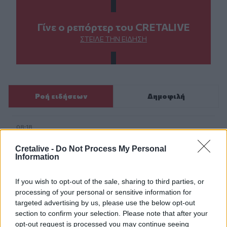
Γίνε ο ρεπόρτερ του CRETALIVE
ΣΤΕΊΛΕ ΤΗΝ ΕΊΔΗΣΗ
Ροή ειδήσεων
Δημοφιλή
08:18
Ειδικό Χωροταξικό για τον Τουρισμό: Οι νέοι κανόνες
Cretalive -
Do Not Process My Personal
Information
08:12
Ελληνική Αναπτυξιακή Τράπεζα: Με «προίκα» 2 δισ. ευρώ
ανοίγει δρόμο για δάνεια έως 5 δισ. σε μικρομεσαίες
If you wish to opt-out of the sale, sharing to third parties, or
processing of your personal or sensitive information for
targeted advertising by us, please use the below opt-out
08:05
Επικίνδυνο “κοκτέιλ” μελτεμιών και ζέστης το
section to confirm your selection. Please note that after your
Σαββατοκύριακο – Και η Κρήτη στο “κόκκινο” για φωτιές
opt-out request is processed you may continue seeing