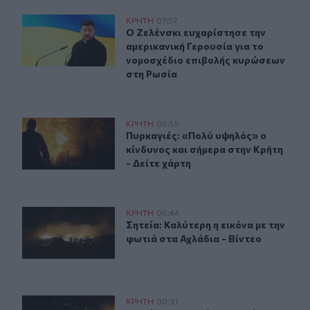
Ο Ζελένσκι ευχαρίστησε την αμερικανική Γερουσία για
ΚΡΗΤΗ
07:57
Ο Ζελένσκι ευχαρίστησε την αμερικ
Ο Ζελένσκι ευχαρίστησε την
αμερικανική Γερουσία για το
νομοσχέδιο επιβολής κυρώσεων
στη Ρωσία
Πυρκαγιές: «Πολύ υψηλός» ο κίνδυνος και σήμερα στην 
ΚΡΗΤΗ
06:55
Πυρκαγιές: «Πολύ υψηλός» ο κίνδυν
Πυρκαγιές: «Πολύ υψηλός» ο
κίνδυνος και σήμερα στην Κρήτη
- Δείτε χάρτη
Σητεία: Καλύτερη η εικόνα με την φωτιά στα Αχλάδια - Β
ΚΡΗΤΗ
06:44
Σητεία: Καλύτερη η εικόνα με την φ
Σητεία: Καλύτερη η εικόνα με την
φωτιά στα Αχλάδια - Βίντεο
Σητεία: Πυρκαγιά στα Αχλάδια - Ολονύχτια μάχη με τις 
ΚΡΗΤΗ
00:31