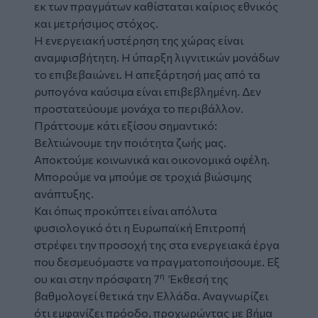
εκ των πραγμάτων καθίσταται καίριος εθνικός
και μετρήσιμος στόχος.
Η ενεργειακή υστέρηση της χώρας είναι
αναμφισβήτητη. Η ύπαρξη λιγνιτικών μονάδων
το επιβεβαιώνει. Η απεξάρτησή μας από τα
ρυπογόνα καύσιμα είναι επιβεβλημένη. Δεν
προστατεύουμε μονάχα το περιβάλλον.
Πράττουμε κάτι εξίσου σημαντικό:
Βελτιώνουμε την ποιότητα ζωής μας.
Αποκτούμε κοινωνικά και οικονομικά οφέλη.
Μπορούμε να μπούμε σε τροχιά βιώσιμης
ανάπτυξης.
Και όπως προκύπτει είναι απόλυτα
φυσιολογικό ότι η Ευρωπαϊκή Επιτροπή
στρέφει την προσοχή της στα ενεργειακά έργα
που δεσμευόμαστε να πραγματοποιήσουμε. Εξ
η
ου και στην πρόσφατη 7
Έκθεσή της
βαθμολογεί θετικά την Ελλάδα. Αναγνωρίζει
ότι εμφανίζει πρόοδο, προχωρώντας με βήμα