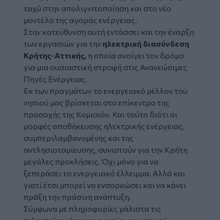
ταχύ στην απολιγνιτοποίηση και στο νέο
μοντέλο της αγοράς ενέργειας.
Στην κατεύθυνση αυτή εντάσσει και την έναρξη
των εργασιών για την
ηλεκτρική διασύνδεση
Κρήτης-Αττικής,
η οποία ανοίγει τον δρόμο
για μια ουσιαστική στροφή στις Ανανεώσιμες
Πηγές Ενέργειας.
Εκ των πραγμάτων το ενεργειακό μέλλον του
νησιού μας βρίσκεται στο επίκεντρο της
προσοχής της Κομισιόν. Και τούτο διότι οι
μορφές αποθήκευσης ηλεκτρικής ενέργειας,
συμπεριλαμβανομένης και της
αντλησιοταμίευσης, συνιστούν για την Κρήτη
μεγάλες προκλήσεις. Όχι μόνο για να
ξεπεράσει το ενεργειακό έλλειμμα. Αλλά και
γιατί έτσι μπορεί να ενσαρκώσει και να κάνει
πράξη την πράσινη ανάπτυξη.
Σύμφωνα με πληροφορίες μάλιστα τις