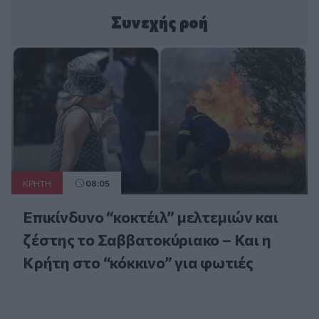
Συνεχής ροή
ΚΡΗΤΗ
08:05
Επικίνδυνο “κοκτέιλ” μελτεμιών και
ζέστης το Σαββατοκύριακο – Και η
Κρήτη στο “κόκκινο” για φωτιές