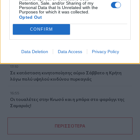
Retention, Sale, and/or Sharing of my
17:22
Personal Data that Is Unrelated with the
Purposes for which it was collected.
Δήμος Πλατανιά: Συνεχίζονται οι καλοκαιρινές
Opted Out
εκδηλώσεις “Πολιτιστικό Καλοκαίρι 2026, 16ο Φεστιβάλ
Γη - Πολιτισμός- Τουρισμός”
CONFIRM
17:10
Δήμος Ανωγείων: Ένταξη έργου αγροτικής οδοποιίας στο
Data Deletion
Data Access
Privacy Policy
Στρατηγικό Σχέδιο ΚΑΠ 2023–2027
17:10
Σε κατάσταση κινητοποίησης αύριο Σάββατο η Κρήτη
λόγω πολύ υψηλού κινδύνου πυρκαγιάς
16:55
Οι τουαλέτες στην Κνωσό και η μπάρα στο φαράγγι της
Σαμαριάς!
ΠΕΡΙΣΣΟΤΕΡΑ