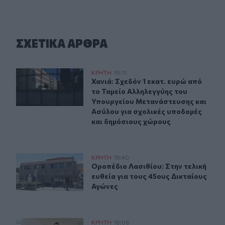
ΣΧΕΤΙΚA AΡΘΡΑ
Χανιά: Σχεδόν 1 εκατ. ευρώ από το Ταμείο Αλληλεγγύη
ΚΡΗΤΗ
19:11
Χανιά: Σχεδόν 1 εκατ. ευρώ από τ
Χανιά: Σχεδόν 1 εκατ. ευρώ από
το Ταμείο Αλληλεγγύης του
Υπουργείου Μετανάστευσης και
Ασύλου για σχολικές υποδομές
και δημόσιους χώρους
Οροπέδιο Λασιθίου: Στην τελική ευθεία για τους 45ους
ΚΡΗΤΗ
18:40
Οροπέδιο Λασιθίου: Στην τελική ευ
Οροπέδιο Λασιθίου: Στην τελική
ευθεία για τους 45ους Δικταίους
Αγώνες
Δήμας για ΒΟΑΚ: "Προτεραιότητα τα έργα οδικής ασφάλ
ΚΡΗΤΗ
18:06