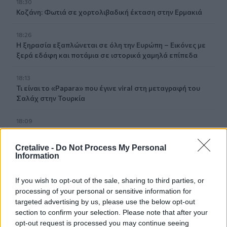
18:30
Κοζάνη: Φωτιά σε χορτολιβαδική έκταση στην Ερμακιά
18:26
Η ξηρασία εξαπλώνεται σε όλη την Ευρώπη – Εικόνες με
ξερά εδάφη και ποτάμια σε ιστορικά χαμηλά επίπεδα
18:13
Τι είναι το «Papara» που έγινε viral στη μεταγραφή του
Σαλάχ στην Τουρκία
18:09
ΕΛ.ΑΣ Κρήτη: Ποιοι αξιωματικοί προήχθησαν - Όλα τα
ονόματα
Cretalive -
Do Not Process My Personal
Information
18:06
Δήμας για ΒΟΑΚ: "Προτεραιότητα τα έργα οδικής
If you wish to opt-out of the sale, sharing to third parties, or
ασφάλειας"- Δείτε βίντεο
processing of your personal or sensitive information for
targeted advertising by us, please use the below opt-out
18:00
section to confirm your selection. Please note that after your
ΚΚΕ: Αποκομμένη από την πραγματικότητα η κυβέρνηση,
opt-out request is processed you may continue seeing