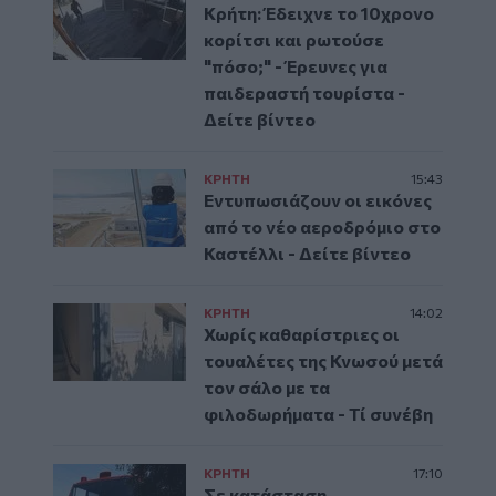
Κρήτη: Έδειχνε το 10χρονο
κορίτσι και ρωτούσε
"πόσο;" - Έρευνες για
παιδεραστή τουρίστα -
Δείτε βίντεο
ΚΡΗΤΗ
15:43
Εντυπωσιάζουν οι εικόνες
από το νέο αεροδρόμιο στο
Καστέλλι - Δείτε βίντεο
ΚΡΗΤΗ
14:02
Χωρίς καθαρίστριες οι
τουαλέτες της Κνωσού μετά
τον σάλο με τα
φιλοδωρήματα - Τί συνέβη
ΚΡΗΤΗ
17:10
Σε κατάσταση