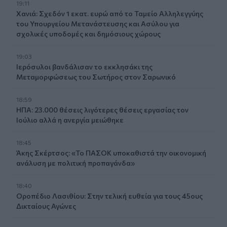
19:11
Χανιά: Σχεδόν 1 εκατ. ευρώ από το Ταμείο Αλληλεγγύης
του Υπουργείου Μετανάστευσης και Ασύλου για
σχολικές υποδομές και δημόσιους χώρους
19:03
Ιερόσυλοι βανδάλισαν το εκκλησάκι της
Μεταμορφώσεως του Σωτήρος στον Σαρωνικό
18:59
ΗΠΑ: 23.000 θέσεις λιγότερες θέσεις εργασίας τον
Ιούλιο αλλά η ανεργία μειώθηκε
18:45
Άκης Σκέρτσος: «Το ΠΑΣΟΚ υποκαθιστά την οικονομική
ανάλυση με πολιτική προπαγάνδα»
18:40
Οροπέδιο Λασιθίου: Στην τελική ευθεία για τους 45ους
Δικταίους Αγώνες