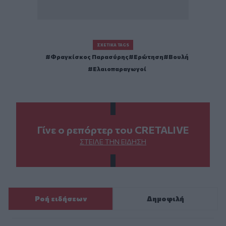
ΣΧΕΤΙΚΆ TAGS
Φραγκίσκος Παρασύρης
Ερώτηση
Βουλή
Ελαιοπαραγωγοί
Γίνε ο ρεπόρτερ του CRETALIVE
ΣΤΕΊΛΕ ΤΗΝ ΕΊΔΗΣΗ
Ροή ειδήσεων
Δημοφιλή