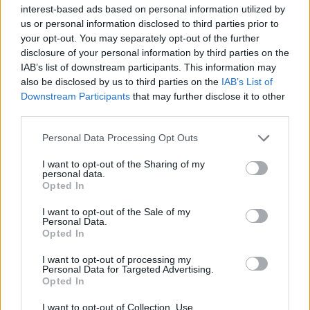
οι Κρητικοί έχουν ανάγκη από ανθρώπινη ζωή
interest-based ads based on personal information utilized by
us or personal information disclosed to third parties prior to
17:57
your opt-out. You may separately opt-out of the further
Ενισχύθηκαν οι πυροσβεστικές δυνάμεις στην πυρκαγιά
disclosure of your personal information by third parties on the
σε αγροτοδασική έκταση στο Στεφάνι Κορίνθου
IAB’s list of downstream participants. This information may
also be disclosed by us to third parties on the
IAB’s List of
17:40
Downstream Participants
that may further disclose it to other
Χανιά: «4 Εποχές στον Δήμο Πλατανιά» - Εγκαίνια
third parties.
Ομαδικής Έκθεσης Ζωγραφικής & Φωτογραφίας
Personal Data Processing Opt Outs
17:37
Πυρκαγιά σε έκταση με χαμηλή βλάστηση στο
I want to opt-out of the Sharing of my
personal data.
Μαρκόπουλο Αττικής
Opted In
17:32
I want to opt-out of the Sale of my
Personal Data.
Ελληνικός Ερυθρός Σταυρός: Τι πρέπει να περιέχει ένα
Opted In
φαρμακείο διακοπών
I want to opt-out of processing my
17:24
Personal Data for Targeted Advertising.
Aποκαλύψεις σοκ για απειλές θανάτου στο Μουντιάλ:
Opted In
«Θα ανατινάξω τον Μέσι με τέσσερις βόμβες!»
I want to opt-out of Collection, Use,