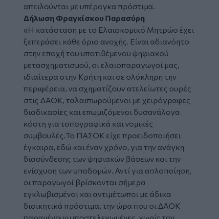
απειλούνται με υπέρογκα πρόστιμα.
Δήλωση Φραγκίσκου Παρασύρη
«Η κατάσταση με το Ελαιοκομικό Μητρώο έχει
ξεπεράσει κάθε όριο ανοχής. Είναι αδιανόητο
στην εποχή του υποτιθέμενου ψηφιακού
μετασχηματισμού, οι ελαιοπαραγωγοί μας,
ιδιαίτερα στην Κρήτη και σε ολόκληρη την
περιφέρεια, να σχηματίζουν ατελείωτες ουρές
στις ΔΑΟΚ, ταλαιπωρούμενοι με χειρόγραφες
διαδικασίες και επωμιζόμενοι δυσανάλογα
κόστη για τοπογραφικά και νομικές
συμβουλές.Το ΠΑΣΟΚ είχε προειδοποιήσει
έγκαιρα, εδώ και έναν χρόνο, για την ανάγκη
διασύνδεσης των ψηφιακών βάσεων και την
ενίσχυση των υποδομών. Αντί για απλοποίηση,
οι παραγωγοί βρίσκονται σήμερα
εγκλωβισμένοι και αντιμέτωποι με άδικα
διοικητικά πρόστιμα, την ώρα που οι ΔΑΟΚ
παραμένουν υποστελεχωμένες, χωρίς τον