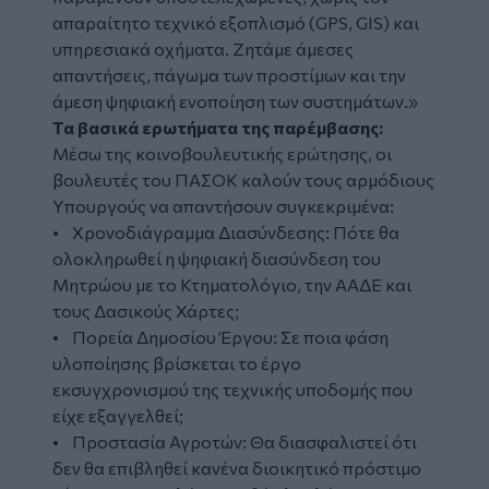
απαραίτητο τεχνικό εξοπλισμό (GPS, GIS) και
υπηρεσιακά οχήματα. Ζητάμε άμεσες
απαντήσεις, πάγωμα των προστίμων και την
άμεση ψηφιακή ενοποίηση των συστημάτων.»
Τα βασικά ερωτήματα της παρέμβασης:
Μέσω της κοινοβουλευτικής ερώτησης, οι
βουλευτές του ΠΑΣΟΚ καλούν τους αρμόδιους
Υπουργούς να απαντήσουν συγκεκριμένα:
• Χρονοδιάγραμμα Διασύνδεσης: Πότε θα
ολοκληρωθεί η ψηφιακή διασύνδεση του
Μητρώου με το Κτηματολόγιο, την ΑΑΔΕ και
τους Δασικούς Χάρτες;
• Πορεία Δημοσίου Έργου: Σε ποια φάση
υλοποίησης βρίσκεται το έργο
εκσυγχρονισμού της τεχνικής υποδομής που
είχε εξαγγελθεί;
• Προστασία Αγροτών: Θα διασφαλιστεί ότι
δεν θα επιβληθεί κανένα διοικητικό πρόστιμο