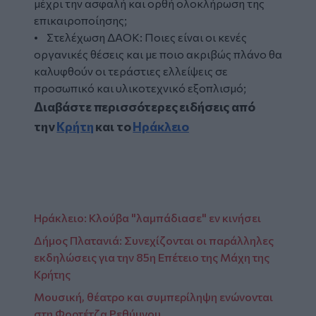
μέχρι την ασφαλή και ορθή ολοκλήρωση της
επικαιροποίησης;
• Στελέχωση ΔΑΟΚ: Ποιες είναι οι κενές
οργανικές θέσεις και με ποιο ακριβώς πλάνο θα
καλυφθούν οι τεράστιες ελλείψεις σε
προσωπικό και υλικοτεχνικό εξοπλισμό;
Διαβάστε περισσότερες ειδήσεις από
την
Κρήτη
και το
Ηράκλειο
Ηράκλειο: Κλούβα "λαμπάδιασε" εν κινήσει
Δήμος Πλατανιά: Συνεχίζονται οι παράλληλες
εκδηλώσεις για την 85η Επέτειο της Μάχη της
Κρήτης
Μουσική, θέατρο και συμπερίληψη ενώνονται
στη Φορτέτζα Ρεθύμνου