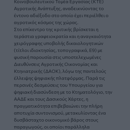
Κοινοβουλευτικού Τομέα Εργασίας (ΚΤΕ)
Αγροτικής Ανάπτυξης, αναδεικνύοντας το
έντονο αδιέξοδο στο οποίο έχει περιέλθει ο
αγροτικός κόσμος της χώρας.
Στο επίκεντρο της κριτικής βρίσκεται η
τεράστια γραφειοκρατία και η αναγκαιότητα
χειρόγραφης υποβολής δικαιολογητικών
(τίτλοι ιδιοκτησίας, τοπογραφικά, Ε9) με
φυσική παρουσία στις υποστελεχωμένες
Διευθύνσεις Αγροτικής Οικονομίας και
Κτηνιατρικής (ΔΑΟΚ), λόγω της παντελούς
έλλειψης ψηφιακής πλατφόρμας. Παρά τις
περσινές δεσμεύσεις του Υπουργείου για
ψηφιακή διασύνδεση με το Κτηματολόγιο, την
ΑΑΔΕ και τους Δασικούς Χάρτες, η
πραγματικότητα επιβεβαιώνει την πλήρη
αποτυχία συντονισμού, μετακυλίοντας ένα
δυσβάσταχτο οικονομικό βάρος στους
παραγωγούς, οι οποίοι παράλληλα