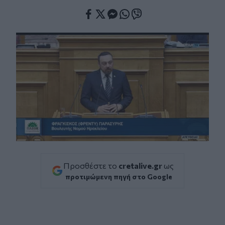
Facebook
Twitter
Messenger
Whatsapp
Viber
Προσθέστε το
cretalive.gr
ως
προτιμώμενη πηγή στο Google