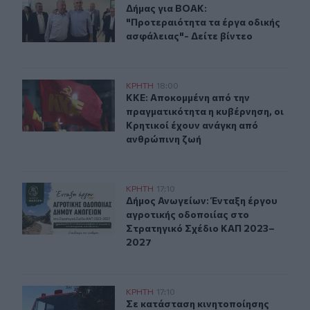
Δήμας για ΒΟΑΚ: "Προτεραιότητα τα
Δήμας για ΒΟΑΚ:
"Προτεραιότητα τα έργα οδικής
ασφάλειας"- Δείτε βίντεο
ΚΚΕ: Αποκομμένη από την πραγματικότητα η κυβέρνηση,
ΚΡΗΤΗ
18:00
ΚΚΕ: Αποκομμένη από την πραγματι
ΚΚΕ: Αποκομμένη από την
πραγματικότητα η κυβέρνηση, οι
Κρητικοί έχουν ανάγκη από
ανθρώπινη ζωή
Δήμος Ανωγείων: Ένταξη έργου αγροτικής οδοποιίας σ
ΚΡΗΤΗ
17:10
Δήμος Ανωγείων: Ένταξη έργου αγρ
Δήμος Ανωγείων: Ένταξη έργου
αγροτικής οδοποιίας στο
Στρατηγικό Σχέδιο ΚΑΠ 2023–
2027
Σε κατάσταση κινητοποίησης αύριο Σάββατο η Κρήτη λ
ΚΡΗΤΗ
17:10
Σε κατάσταση κινητοποίησης αύριο
Σε κατάσταση κινητοποίησης