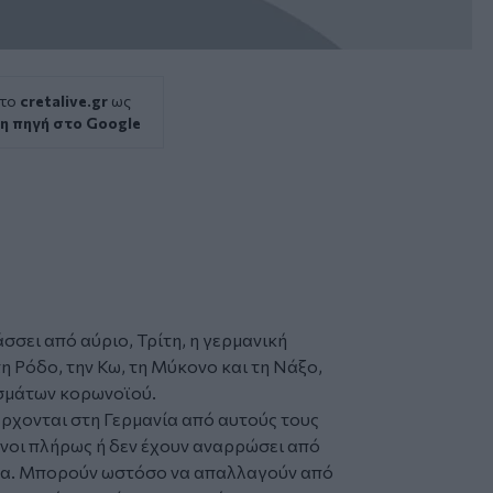
 το
cretalive.gr
ως
η πηγή στο Google
σσει από αύριο, Τρίτη, η γερμανική
 τη Ρόδο, την Κω, τη Μύκονο και τη Νάξο,
σμάτων κορωνοϊού.
σέρχονται στη
Γερμανία
από αυτούς τους
ένοι πλήρως ή δεν έχουν αναρρώσει από
τίνα. Μπορούν ωστόσο να απαλλαγούν από