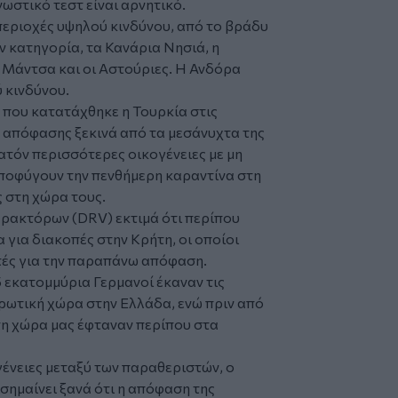
νωστικό τεστ είναι αρνητικό.
 περιοχές υψηλού κινδύνου, από το βράδυ
ν κατηγορία, τα Κανάρια Νησιά, η
 Μάντσα και οι Αστούριες. Η Ανδόρα
ύ κινδύνου.
που κατατάχθηκε η Τουρκία στις
ς απόφασης ξεκινά από τα μεσάνυχτα της
ατόν περισσότερες οικογένειες με μη
ποφύγουν την πενθήμερη καραντίνα στη
 στη χώρα τους.
ρακτόρων (DRV) εκτιμά ότι περίπου
 για διακοπές στην Κρήτη, οι οποίοι
τές για την παραπάνω απόφαση.
5 εκατομμύρια Γερμανοί έκαναν τις
ιρωτική χώρα στην Ελλάδα, ενώ πριν από
τη χώρα μας έφταναν περίπου στα
ένειες μεταξύ των παραθεριστών, ο
ισημαίνει ξανά ότι η απόφαση της