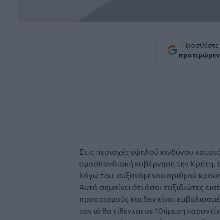
Προσθέστε
προτιμώμεν
Στις περιοχές υψηλού κινδύνου κατατά
ομοσπονδιακή κυβέρνηση την
Κρήτη
,
λόγω του αυξανόμενου αριθμού κρου
Αυτό σημαίνει ότι όσοι ταξιδιώτες ει
προορισμούς και δεν είναι εμβολιασμ
τον ιό θα τίθενται σε 10ήμερη καραν