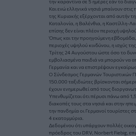
την καραντίνα σε 5 ημέρες εάν το διαγ
Και ενώ ελληνικά νησιά μπαίνουν στις
της Κυριακής εξέρχονται από αυτήν τη
Καταλονία, η Βαλένθια, η Καστίλλη-Λα
επίσης δεν είναι πλέον περιοχή υψηλο
Όπως και την προηγούμενη εβδομάδα, 
περιοχές υψηλού κινδύνου, η ισχύς τη
Τρίτης 24 Αυγούστου ώστε όσο το δυν
εμβολιασμένα παιδιά να μπορούν να α
Γερμανία και να επιστρέψουν εγκαίρως
Ο Σύνδεσμος Γερμανών Τουριστικών Π
150.000 ταξιδιώτες βρίσκονται σήμερα
έχουν ενημερωθεί από τους διοργανω
Υπενθυμίζεται ότι πέρυσι πάνω από 1,
διακοπές τους στα νησιά και στην ηπε
την πανδημία οι Γερμανοί τουρίστες σ
4 εκατομμύρια.
Δεδομένου ότι υπάρχουν πολλές οικογ
πρόεδρος του DRV, Norbert Fiebig, επ