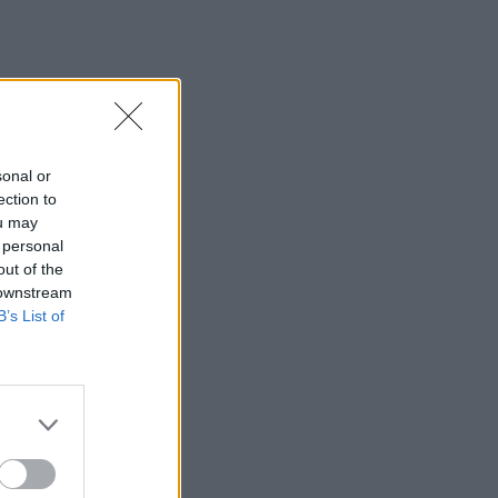
θερμοκρασία-ρεκόρ 48 βαθμών
22:32
Υπόθεση Marfin: Έφθασε στην Ελλάδα
η 46χρονη κατηγορούμενη για
εμπρησμό
sonal or
22:30
ection to
Αυτές είναι οι πιο επικίνδυνες
ou may
εβδομάδες για μεγάλες πυρκαγιές
 personal
out of the
22:21
 downstream
Χρήστος Δάντης: «Δεν περίμενα την
B’s List of
αχαριστία, 22 χρόνια μετά και
συνάδελφοι προσπαθούν να ξεχάσουν
ότι έγραψα αυτό το τραγούδι»
22:14
Ξεκινούν τα δοκιμαστικά δρομολόγια
της επέκτασης του Μετρό
Θεσσαλονίκης