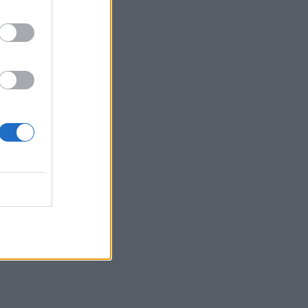
22:05
Τζόκερ: Αυτοί είναι οι τυχεροί αριθμοί
που κερδίζουν πάνω από 2 εκατ. ευρώ
21:56
Συρία: Βόμβα εξερράγη σε λεωφορείο
κοντά στη Δαμασκό – Τουλάχιστον 2
νεκροί και 13 τραυματίες
21:43
Απίστευτο περιστατικό σε αγώνα
μπέιζμπολ: Μπαστούνι παίκτη
εκτοξεύτηκε στις κερκίδες και
τραυμάτισε θεατή - Δείτε βίντεο
21:30
Γκουτέρες: Άμεσος τερματισμός των
επιθέσεων κατά αμάχων σε Ουκρανία
και Ρωσία