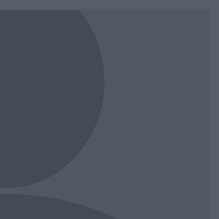
book
witter
Messenger
Whatsapp
Viber