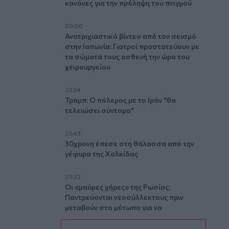
κανόνες για την πρόληψη του πνιγμού
00:00
Ανατριχιαστικό βίντεο από τον σεισμό
στην Ιαπωνία: Γιατροί προστατεύουν με
τα σώματά τους ασθενή την ώρα του
χειρουργείου
23:54
Τραμπ: Ο πόλεμος με το Ιράν "θα
τελειώσει σύντομα"
23:43
30χρονη έπεσε στη θάλασσα από την
γέφυρα της Χαλκίδας
23:32
Οι «μαύρες χήρες» της Ρωσίας:
Παντρεύονται νεοσύλλεκτους πριν
μεταβούν στο μέτωπο για να
εισπράξουν τις «παχυλές»
αποζημιώσεις