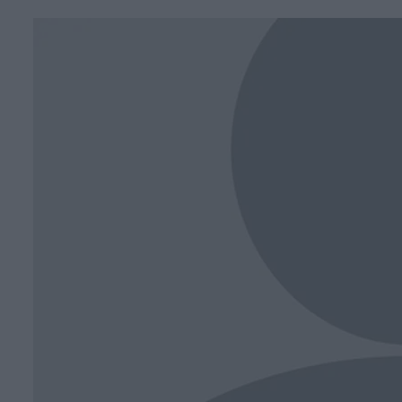
Face
T