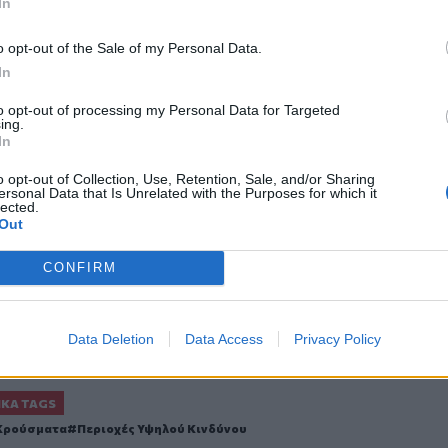
In
κόμβο στο Πολυτεχνείο Κρήτης
o opt-out of the Sale of my Personal Data.
In
to opt-out of processing my Personal Data for Targeted
ing.
In
ο
Google News
και στο
Facebook
κανάλι μας στο
YouTube
o opt-out of Collection, Use, Retention, Sale, and/or Sharing
ersonal Data that Is Unrelated with the Purposes for which it
lected.
Out
CONFIRM
Data Deletion
Data Access
Privacy Policy
ΙΚΆ TAGS
Κρούσματα
Περιοχές Υψηλού Κινδύνου