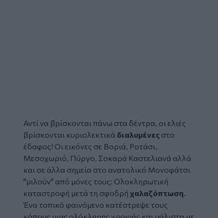
Αντί να βρίσκονται πάνω στα δέντρα, οι ελιές
βρίσκονται κυριολεκτικά
διαλυμένες
στο
έδαφος! Οι εικόνες σε Βοριά, Ροτάσι,
Μεσοχωριό, Πύργο, Σοκαρά Καστελιανά αλλά
και σε άλλα σημεία στο ανατολικό Μονοφάτσι
"μιλούν" από μόνες τους: Ολοκληρωτική
καταστροφή μετά τη σφοδρή
χαλαζόπτωση
.
Ένα τοπικό φαινόμενο κατέστρεψε τους
κόπους μιας ολόκληρης χρονιάς και μάλιστα με