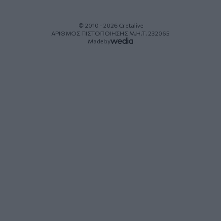
© 2010 - 2026 Cretalive
ΑΡΙΘΜΟΣ ΠΙΣΤΟΠΟΙΗΣΗΣ Μ.Η.Τ. 232065
Made by