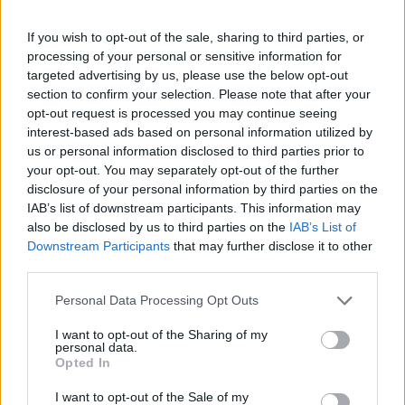
αναγέννησης»
If you wish to opt-out of the sale, sharing to third parties, or
processing of your personal or sensitive information for
Η «Αντιγόνη» του Σοφοκλή μέσα από τα μάτια της Τεχν
ΚΡΗΤΗ
16:37
targeted advertising by us, please use the below opt-out
Η «Αντιγόνη» του Σοφοκλή μέσα απ
Η «Αντιγόνη» του Σοφοκλή μέσα
section to confirm your selection. Please note that after your
από τα μάτια της Τεχνητής
opt-out request is processed you may continue seeing
Νοημοσύνης
interest-based ads based on personal information utilized by
us or personal information disclosed to third parties prior to
your opt-out. You may separately opt-out of the further
Κρήτη: Και την Δευτέρα (10/08) πολύ υψηλός ο κίνδυνο
ΚΡΗΤΗ
13:45
disclosure of your personal information by third parties on the
Κρήτη: Και την Δευτέρα (10/08) πο
Κρήτη: Και την Δευτέρα (10/08)
IAB’s list of downstream participants. This information may
πολύ υψηλός ο κίνδυνος
also be disclosed by us to third parties on the
IAB’s List of
πυρκαγιάς
Downstream Participants
that may further disclose it to other
third parties.
Κρήτη: Ριπές ανέμου έως 110 χλμ την ώρα - Παραμένει ο
ΚΡΗΤΗ
12:54
Personal Data Processing Opt Outs
Κρήτη: Ριπές ανέμου έως 110 χλμ τη
Κρήτη: Ριπές ανέμου έως 110 χλμ
την ώρα - Παραμένει ο
I want to opt-out of the Sharing of my
personal data.
"κόκκινος" συναγερμός
Opted In
I want to opt-out of the Sale of my