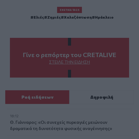
ΣΧΕΤΙΚΆ TAGS
Ελιές
Ζημιές
Χαλαζόπτωση
Ηράκλειο
Γίνε ο ρεπόρτερ του CRETALIVE
ΣΤΕΊΛΕ ΤΗΝ ΕΊΔΗΣΗ
Ροή ειδήσεων
Δημοφιλή
18:12
Θ. Γιάνναρος: «Οι συνεχείς πυρκαγιές μειώνουν
δραματικά τη δυνατότητα φυσικής αναγέννησης»