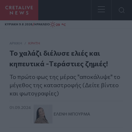
Homepage
/
29 °C
ΚΥΡΙΑΚΗ 9.8.2026
ΗΡΑΚΛΕΙΟ
ΑΡΧΙΚΗ
/
ΚΡΉΤΗ
To χαλάζι διέλυσε ελιές και
κηπευτικά -Tεράστιες ζημιές!
Το πρώτο φως της μέρας "αποκάλυψε" το
μέγεθος της καταστροφής (Δείτε βίντεο
και φωτογραφίες)
01.09.2024
ΕΛΈΝΗ ΜΠΟΥΡΜΆ