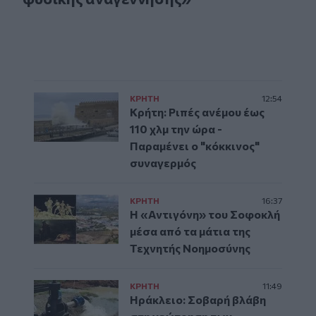
ΚΡΗΤΗ
12:54
Κρήτη: Ριπές ανέμου έως
110 χλμ την ώρα -
Παραμένει ο "κόκκινος"
συναγερμός
ΚΡΗΤΗ
16:37
Η «Αντιγόνη» του Σοφοκλή
μέσα από τα μάτια της
Τεχνητής Νοημοσύνης
ΚΡΗΤΗ
11:49
Ηράκλειο: Σοβαρή βλάβη