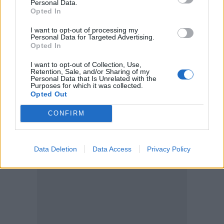
Personal Data.
Κίσσαμος: 32χρονος κατηγορείται για πέντε κλοπές από
ΚΡΗΤΗ
12:15
Opted In
Κίσσαμος: 32χρονος κατηγορείται γ
Κίσσαμος: 32χρονος
κατηγορείται για πέντε κλοπές
I want to opt-out of processing my
από επιχειρήσεις
Personal Data for Targeted Advertising.
Opted In
I want to opt-out of Collection, Use,
Τραγωδία στα Μάλια: 64χρονος ανασύρθηκε νεκρός απ
ΚΡΗΤΗ
11:59
Retention, Sale, and/or Sharing of my
Personal Data that Is Unrelated with the
Τραγωδία στα Μάλια: 64χρονος αν
Τραγωδία στα Μάλια: 64χρονος
Purposes for which it was collected.
ανασύρθηκε νεκρός από τη
Opted Out
θάλασσα
CONFIRM
Data Deletion
Data Access
Privacy Policy