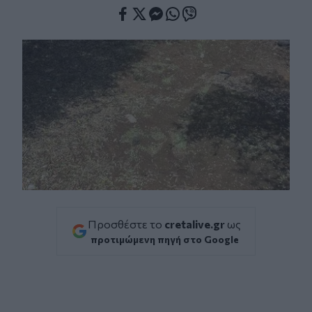
Facebook
Twitter
Messenger
Whatsapp
Viber
Προσθέστε το
cretalive.gr
ως
προτιμώμενη πηγή στο Google