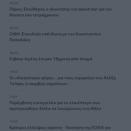
18:05
Πάρος: Ελεύθερος ο ιδιοκτήτης του beach bar για τον
θάνατο του τετράχρονου
18:05
ΟΦΗ: Σπουδαία επένδυση με τον Κωνσταντίνο
Παπαδάκη
18:00
Εύβοια: Ιερέας έσωσε 78χρονη από πνιγμό
17:50
Οι «δικαιότεροι φόροι… για τους ισχυρούς» του Αλέξη
Τσίπρα, τι ακριβώς σημαίνουν ;
17:47
Παρέμβαση εισαγγελέα για το ελικόπτερο που
προσγειώθηκε δίπλα σε λουόμενους στη Μήλο
17:42
Κρίσιμες ελλείψεις αίματος - Έκκληση της ΕΟΘΑ για