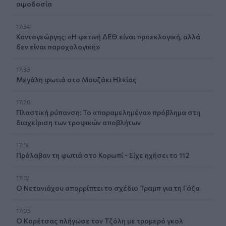
αιμοδοσία
17:34
Κοντογεώργης: «Η φετινή ΔΕΘ είναι προεκλογική, αλλά
δεν είναι παροχολογική»
17:33
Μεγάλη φωτιά στο Μουζάκι Ηλείας
17:20
Πλαστική ρύπανση: Το «παραμελημένο» πρόβλημα στη
διαχείριση των τροφικών αποβλήτων
17:14
Πρόλαβαν τη φωτιά στο Κορωπί - Είχε ηχήσει το 112
17:12
Ο Νετανιάχου απορρίπτει το σχέδιο Τραμπ για τη Γάζα
17:05
Ο Καρέτσας πλήγωσε τον Τζόλη με τρομερό γκολ