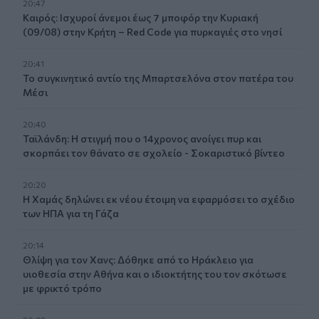
20:47
Καιρός: Ισχυροί άνεμοι έως 7 μποφόρ την Κυριακή
(09/08) στην Κρήτη – Red Code για πυρκαγιές στο νησί
20:41
Το συγκινητικό αντίο της Μπαρτσελόνα στον πατέρα του
Μέσι
20:40
Ταϊλάνδη: Η στιγμή που ο 14χρονος ανοίγει πυρ και
σκορπάει τον θάνατο σε σχολείο - Σοκαριστικό βίντεο
20:20
Η Χαμάς δηλώνει εκ νέου έτοιμη να εφαρμόσει το σχέδιο
των ΗΠΑ για τη Γάζα
20:14
Θλίψη για τον Χανς: Δόθηκε από το Ηράκλειο για
υιοθεσία στην Αθήνα και ο ιδιοκτήτης του τον σκότωσε
με φρικτό τρόπο