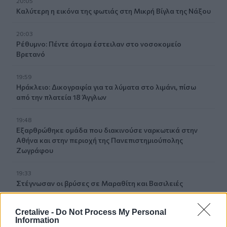
20:05
Καλύτερη η εικόνα της φωτιάς στη Μικρή Βίγλα της Νάξου
20:03
Ρέθυμνο: Πέντε άτομα έστειλαν στο νοσοκομείο
Βρετανό
19:59
Ηράκλειο: Δικογραφία για τα λύματα στο λιμάνι, πίσω
από την πλατεία 18 Άγγλων
19:48
Εξαρθρώθηκε ομάδα που διακινούσε ναρκωτικά στην
Αθήνα και στην περιοχή της Πανεπιστημιούπολης
Ζωγράφου
19:33
Στέγνωσαν οι βρύσες σε Μαραθίτη και Βασιλειές
19:23
Cretalive -
Do Not Process My Personal
Τραγωδία στην Πάρο: Πνίγηκε 4χρονος σε πισίνα beach
Information
bar