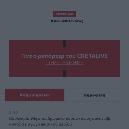
ΣΧΕΤΙΚΆ TAGS
Χανιά
Θάνατος
Γίνε ο ρεπόρτερ του CRETALIVE
ΣΤΕΊΛΕ ΤΗΝ ΕΊΔΗΣΗ
Ροή ειδήσεων
Δημοφιλή
21:30
Βουλγαρία: Μη επανδρωμένο αεροσκάφος συνετρίβη
κοντά σε αγωγό φυσικού αερίου