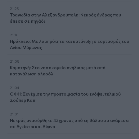
21:25
Τραγωδία στην Αλεξανδρούπολη: Νεκρός άνδρας που
έπεσε σε πηγάδι
21:16
Ηράκλειο: Με λαμπρότητα και κατάνυξη ο εορτασμός του
Αγίου Μύρωνος
21:08
Κομοτηνή: Στο νοσοκομείο ανήλικος μετά από
κατανάλωση αλκοόλ
21:04
ΟΦΗ: Συνέχισε την προετοιμασία του ενόψει τελικού
Σούπερ Καπ
21:01
Νεκρός ανασύρθηκε 43χρονος από τη θάλασσα ανάμεσα
σε Αγκίστρι και Αίγινα