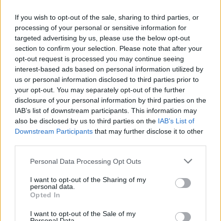
If you wish to opt-out of the sale, sharing to third parties, or
19:15
processing of your personal or sensitive information for
Συνελήφθη 49χρονος, βασικό μέλος της εγκληματικής
targeted advertising by us, please use the below opt-out
οργάνωσης του «Έντικ»
section to confirm your selection. Please note that after your
opt-out request is processed you may continue seeing
19:13
interest-based ads based on personal information utilized by
Το Φεστιβάλ Κινηματογράφου Χανίων παρουσιάζει τις
us or personal information disclosed to third parties prior to
καλοκαιρινές του εκθέσεις
your opt-out. You may separately opt-out of the further
disclosure of your personal information by third parties on the
19:04
IAB’s list of downstream participants. This information may
Καύσωνας και καρδιοπαθείς: Οδηγός προστασίας από
also be disclosed by us to third parties on the
IAB’s List of
την Ελληνική Καρδιολογική Εταιρεία
Downstream Participants
that may further disclose it to other
third parties.
ΠΕΡΙΣΣΟΤΕΡΑ
Personal Data Processing Opt Outs
I want to opt-out of the Sharing of my
personal data.
Opted In
I want to opt-out of the Sale of my
Personal Data.