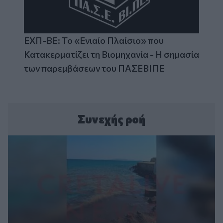
ΕΧΠ-ΒΕ: Το «Ενιαίο Πλαίσιο» που
Κατακερματίζει τη Βιομηχανία - Η σημασία
των παρεμβάσεων του ΠΑΣΕΒΙΠΕ
Συνεχής ροή