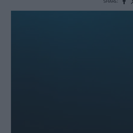
SHARE:
Face
T