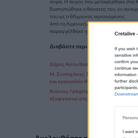
σορό. Η σορός που μεταφέρθηκε στο 
διαπιστώθηκε ο θάνατος του, εν συνεχ
του ως ο 68χρονος αγνοούμενος.
Από τη Λιμενική Αρχή Χώρας Σφακίων 
παραγγέλθηκε η διενέργεια νεκροψίας
Cretalive 
Διαβάστε περισσότερες ειδήσεις 
If you wish 
sensitive in
confirm you
Δήμος Αγίου Βασιλείου: Δυναμική παρ
continue se
Μ. Συντυχάκης: Στην υπόθεση των π
information 
και κραυγαλέο θάψιμο της αλήθειας
further disc
participants
Βιάννος: Γράφτηκε ο τραγικός επίλογο
Downstream 
εξαφανιστεί στη Σύμη
Persona
I want t
Ακολουθήστε το Cretalive στ