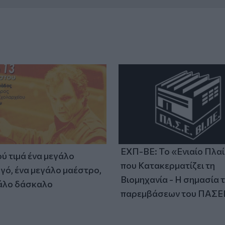
ΕΧΠ-ΒΕ: Το «Ενιαίο Πλα
ύ τιμά ένα μεγάλο
που Κατακερματίζει τη
γό, ένα μεγάλο μαέστρο,
Βιομηχανία - Η σημασία 
άλο δάσκαλο
παρεμβάσεων του ΠΑΣΕ