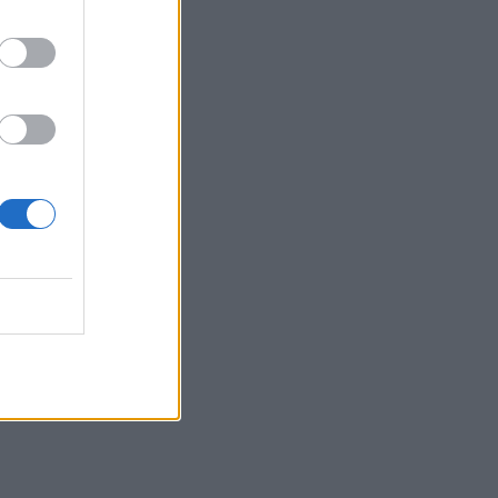
Αγίου Βασιλείου ευχαριστεί για το
"κύμα αλληλεγγύης"
15:15
«Τα έχω χάσει όλα»: Συντετριμμένος ο
πατέρας και σύζυγος των θυμάτων στο
τροχαίο στις Σέρρες
15:11
Επίσκεψη του Δημάρχου του Δήμου
Σαρωνικού στο ΕΛ.ΚΕ.Θ.Ε. στην
Ανάβυσσο
15:08
Φεστιβάλ Κινηματογράφου Χανίων: Δύο
εκθέσεις με ελεύθερη είσοδο στο
Μεγάλο Αρσενάλι
15:05
Με τη MINOAN LINES, το ταξίδι έχει
γεύση — και τιμές που εκπλήσσουν