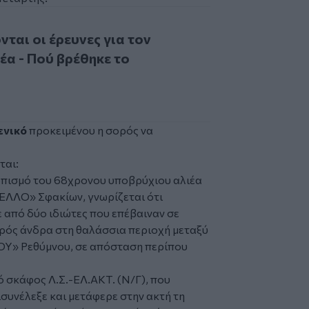
 οι έρευνες για τον αγνοούμενο αλιέα - Πού βρέθηκε το ψαρ
νται οι έρευνες για τον
έα - Πού βρέθηκε το
ενικό
προκειμένου η σορός να
ται:
τοπισμό του 68χρονου υποβρύχιου αλιέα
ΛΛΟ» Σφακίων, γνωρίζεται ότι
 από δύο ιδιώτες που επέβαιναν σε
σορός άνδρα στη θαλάσσια περιοχή μεταξύ
» Ρεθύμνου, σε απόσταση περίπου
 σκάφος Λ.Σ.-ΕΛ.ΑΚΤ. (Ν/Γ), που
ισυνέλεξε και μετάφερε στην ακτή τη