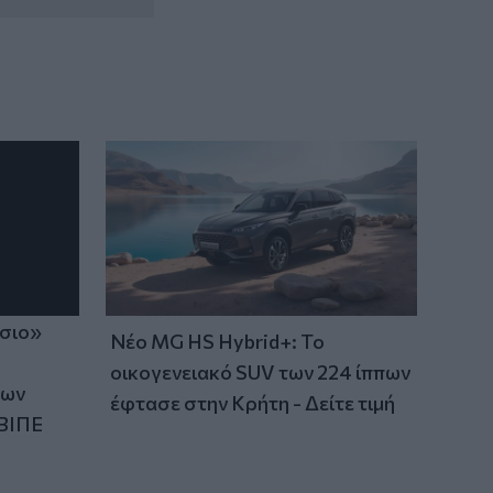
ίσιο»
Νέο MG HS Hybrid+: Το
οικογενειακό SUV των 224 ίππων
των
έφτασε στην Κρήτη - Δείτε τιμή
ΒΙΠΕ