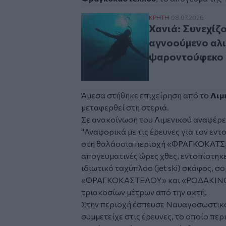
Χανιά: Συνεχίζονται
ΚΡΗΤΗ
08.07.2026
Χανιά: Συνεχίζο
αγνοούμενο αλι
ψαροντούφεκο
Άμεσα στήθηκε επιχείρηση από το
Λιμ
μεταφερθεί στη στεριά.
Σε ανακοίνωση του Λιμενικού αναφέρε
"Αναφορικά με τις έρευνες για τον εν
στη θαλάσσια περιοχή «ΦΡΑΓΚΟΚΑΤΣΕ
απογευματινές ώρες χθες, εντοπίστηκε
ιδιωτικό ταχύπλοο (jet ski) σκάφος, 
«ΦΡΑΓΚΟΚΑΣΤΕΛΟΥ» και «ΡΟΔΑΚΙΝΟΥ
τριακοσίων μέτρων από την ακτή.
Στην περιοχή έσπευσε Ναυαγοσωστικό
συμμετείχε στις έρευνες, το οποίο περ