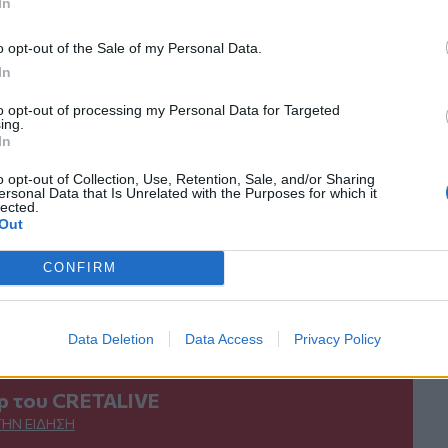
In
κανάλι μας στο
YouTube
o opt-out of the Sale of my Personal Data.
In
to opt-out of processing my Personal Data for Targeted
ing.
In
o opt-out of Collection, Use, Retention, Sale, and/or Sharing
ersonal Data that Is Unrelated with the Purposes for which it
lected.
Out
ΙΚΆ TAGS
CONFIRM
Κρήτη
Ψαροντούφεκο
Αλιέας
Νεκρός
Data Deletion
Data Access
Privacy Policy
ερ του CRETALIVE
ΤΗΝ ΕΊΔΗΣΗ