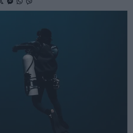
book
witter
Messenger
Whatsapp
Viber