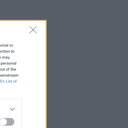
βίντεο
15:38
Πολιτική Προστασία: Νέα εναέρια μέσα
και τεχνολογία
15:36
sonal or
ΔΕΕΠ Ηρακλείου: «Η Κρήτη βρίσκεται
ection to
στις προτεραιότητες της κυβέρνησης»
ou may
 personal
15:30
out of the
Η 97χρονη που περπάτησε πάνω σε
 downstream
φτερό αεροπλάνου και έσπασε το
B’s List of
προηγούμενο (δικό της) ρεκόρ Γκίνες
15:27
Τελευταία βουτιά για 65χρονη στην
παραλία του Καβρού
15:17
Φωτιά στο νότιο Ρέθυμνο: Ο Δήμος