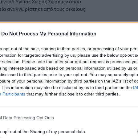
Κέντρο Υγείας Χώρας Σφακίων όπου
εία αναγνωρίστηκε από τους οικείους
που διενεργεί την προανάκριση
 – νεκροτομής".
-
Do Not Process My Personal Information
από την
Κρήτη
και τα
Χανιά
to opt-out of the sale, sharing to third parties, or processing of your per
formation for targeted advertising by us, please use the below opt-out s
r selection. Please note that after your opt-out request is processed y
ουσία στην Έκθεση Κρητικής Διατροφής
eing interest-based ads based on personal information utilized by us or
αρακολουθήσεων υπάρχει μεθοδευμένο
disclosed to third parties prior to your opt-out. You may separately opt-
losure of your personal information by third parties on the IAB’s list of
. This information may also be disclosed by us to third parties on the
IA
ς - Νεκρή εντοπίστηκε η 74χρονη που είχε
Participants
that may further disclose it to other third parties.
l Data Processing Opt Outs
o opt-out of the Sharing of my personal data.
ο
Google News
και στο
Facebook