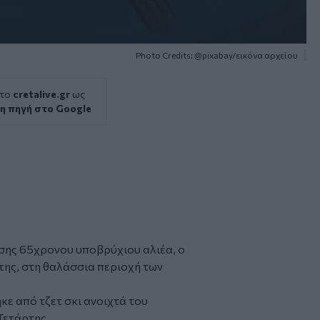
Photo Credits: @pixabay/εικόνα αρχείου
 το
cretalive.gr
ως
η πηγή στο Google
ισης 65χρονου υποβρύχιου αλιέα, ο
της, στη θαλάσσια περιοχή των
ε από τζετ σκι ανοιχτά του
Τετάρτης.