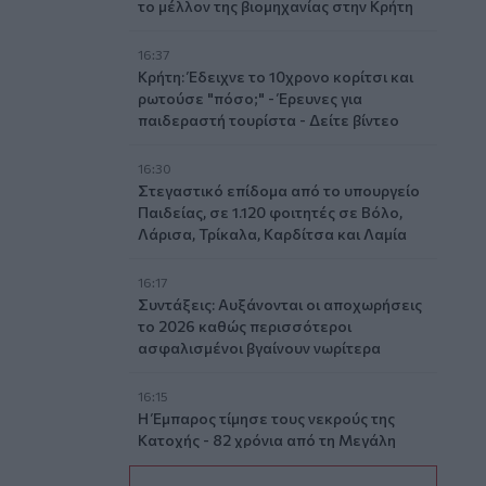
το μέλλον της βιομηχανίας στην Κρήτη
16:37
Κρήτη: Έδειχνε το 10χρονο κορίτσι και
ρωτούσε "πόσο;" - Έρευνες για
παιδεραστή τουρίστα - Δείτε βίντεο
16:30
Στεγαστικό επίδομα από το υπουργείο
Παιδείας, σε 1.120 φοιτητές σε Βόλο,
Λάρισα, Τρίκαλα, Καρδίτσα και Λαμία
16:17
Συντάξεις: Αυξάνονται οι αποχωρήσεις
το 2026 καθώς περισσότεροι
ασφαλισμένοι βγαίνουν νωρίτερα
16:15
Η Έμπαρος τίμησε τους νεκρούς της
Κατοχής - 82 χρόνια από τη Μεγάλη
Κύκλωση