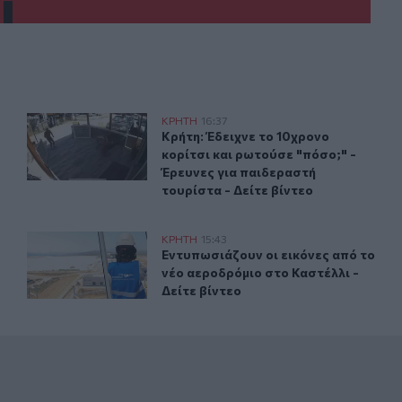
ης βιομηχανίας στην Κρήτη
Κρήτη: Έδειχνε το 10χρονο κορίτσι και ρωτούσε "πόσο;" 
ΚΡΗΤΗ
16:37
ΤΑΚ για το μέλλον της βιομηχανίας στην Κρήτη
Κρήτη: Έδειχνε το 10χρονο κορίτσι 
Κρήτη: Έδειχνε το 10χρονο
κορίτσι και ρωτούσε "πόσο;" -
Έρευνες για παιδεραστή
τουρίστα - Δείτε βίντεο
το 8 και την Κυριακή 9 Αυγούστου
Ηράκλειο: Εντυπωσιάζουν οι εικόνες από το νέο αεροδρ
ΚΡΗΤΗ
15:43
Υπηρεσίας το Σάββατο 8 και την Κυριακή 9 Αυγούστου
Εντυπωσιάζουν οι εικόνες από το νέ
Εντυπωσιάζουν οι εικόνες από το
νέο αεροδρόμιο στο Καστέλλι -
Δείτε βίντεο