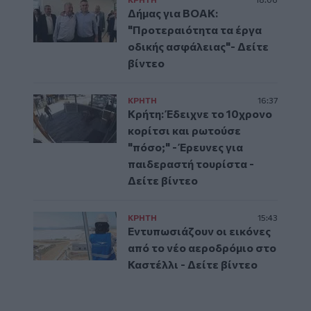
Δήμας για ΒΟΑΚ:
"Προτεραιότητα τα έργα
οδικής ασφάλειας"- Δείτε
βίντεο
ΚΡΗΤΗ
16:37
Κρήτη: Έδειχνε το 10χρονο
κορίτσι και ρωτούσε
"πόσο;" - Έρευνες για
παιδεραστή τουρίστα -
Δείτε βίντεο
ΚΡΗΤΗ
15:43
Εντυπωσιάζουν οι εικόνες
από το νέο αεροδρόμιο στο
Καστέλλι - Δείτε βίντεο