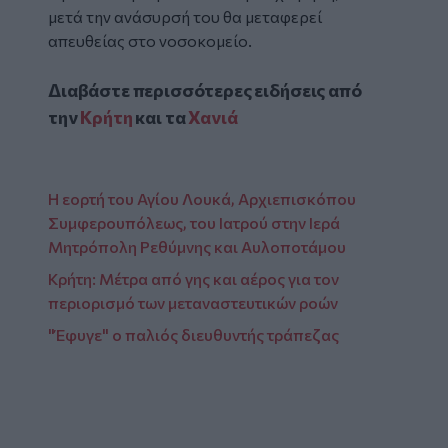
μετά την ανάσυρσή του θα μεταφερεί
απευθείας στο νοσοκομείο.
Διαβάστε περισσότερες ειδήσεις από
την
Κρήτη
και τα
Χανιά
Η εορτή του Αγίου Λουκά, Αρχιεπισκόπου
Συμφερουπόλεως, του Ιατρού στην Ιερά
Μητρόπολη Ρεθύμνης και Αυλοποτάμου
Κρήτη: Μέτρα από γης και αέρος για τον
περιορισμό των μεταναστευτικών ροών
"Έφυγε" ο παλιός διευθυντής τράπεζας