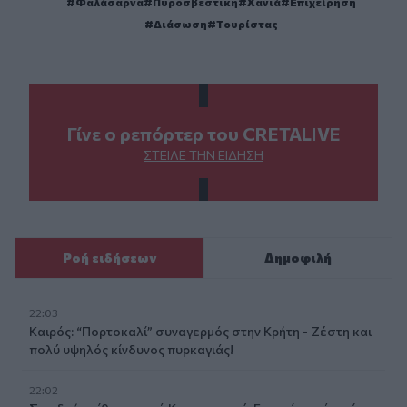
Φαλάσαρνα
Πυροσβεστική
Χανιά
Επιχείρηση
Διάσωση
Τουρίστας
Γίνε ο ρεπόρτερ του CRETALIVE
ΣΤΕΊΛΕ ΤΗΝ ΕΊΔΗΣΗ
Ροή ειδήσεων
Δημοφιλή
22:03
Καιρός: “Πορτοκαλί” συναγερμός στην Κρήτη - Ζέστη και
πολύ υψηλός κίνδυνος πυρκαγιάς!
22:02