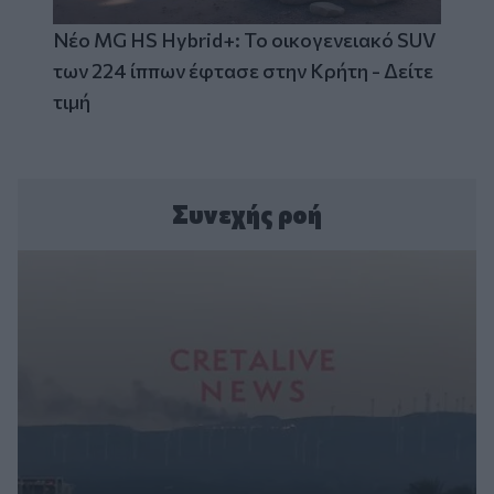
Νέο MG HS Hybrid+: Το οικογενειακό SUV
των 224 ίππων έφτασε στην Κρήτη - Δείτε
τιμή
Συνεχής ροή