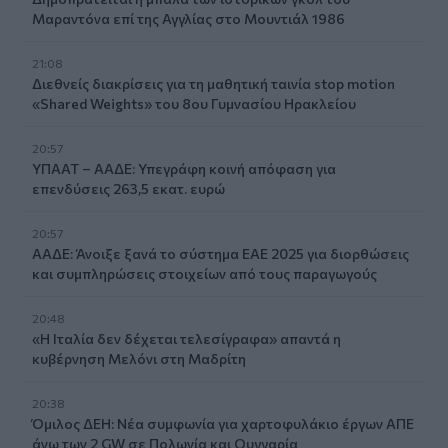
Μαραντόνα επί της Αγγλίας στο Μουντιάλ 1986
21:08
Διεθνείς διακρίσεις για τη μαθητική ταινία stop motion
«Shared Weights» του 8ου Γυμνασίου Ηρακλείου
20:57
ΥΠΑΑΤ – ΑΑΔΕ: Υπεγράφη κοινή απόφαση για
επενδύσεις 263,5 εκατ. ευρώ
20:57
ΑΑΔΕ: Άνοιξε ξανά το σύστημα ΕΑΕ 2025 για διορθώσεις
και συμπληρώσεις στοιχείων από τους παραγωγούς
20:48
«Η Ιταλία δεν δέχεται τελεσίγραφα» απαντά η
κυβέρνηση Μελόνι στη Μαδρίτη
20:38
Όμιλος ΔΕΗ: Νέα συμφωνία για χαρτοφυλάκιο έργων ΑΠΕ
άνω των 2 GW σε Πολωνία και Ουγγαρία