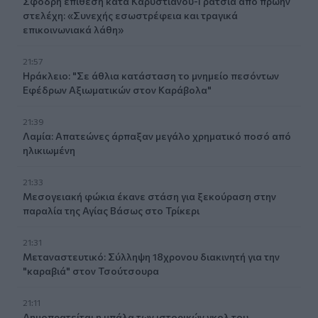
Σφοδρή επίθεση κατά Καρυστιανού-Γρατσία από πρώην
στελέχη: «Συνεχής εσωστρέφεια και τραγικά
επικοινωνιακά λάθη»
21:57
Ηράκλειο: "Σε άθλια κατάσταση το μνημείο πεσόντων
Εφέδρων Αξιωματικών στον Καράβολα"
21:39
Λαμία: Απατεώνες άρπαξαν μεγάλο χρηματικό ποσό από
ηλικιωμένη
21:33
Μεσογειακή φώκια έκανε στάση για ξεκούραση στην
παραλία της Αγίας Βάσως στο Τρίκερι
21:31
Μεταναστευτικό: Σύλληψη 18χρονου διακινητή για την
"καραβιά" στον Τσούτσουρα
21:11
Δημοπρατείται η μπάλα των ιστορικών γκολ του