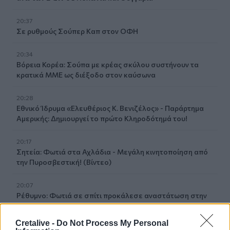
20:37
Σε ρυθμούς Σούπερ Καπ στον ΟΦΗ
20:34
Βόρεια Κορέα: Σούπα με κρέας σκύλου συστήνουν τα
κρατικά ΜΜΕ ως διέξοδο στον καύσωνα
20:28
Εθνικό Ίδρυμα «Ελευθέριος Κ. Βενιζέλος» - Παράρτημα
Αμερικής: Δημιουργεί το πρώτο Κληροδότημά του!
20:17
Σητεία: Φωτιά στα Αχλάδια - Μεγάλη κινητοποίηση από
την Πυροσβεστική! (Βίντεο)
20:07
Ρέθυμνο: Φωτιά σε σπίτι προκάλεσε αναστάτωση στην
Καλλιθέα
Cretalive -
Do Not Process My Personal
19:59