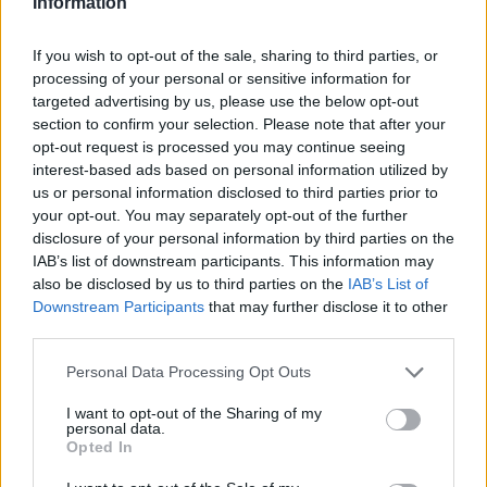
Information
Μαρούσι: Συνελήφθη 35χρονος με 106 συσκευασίες
χασίς σε προαύλιο χώρο σχολείου
If you wish to opt-out of the sale, sharing to third parties, or
processing of your personal or sensitive information for
19:55
targeted advertising by us, please use the below opt-out
Πάτρα: Θρήνος για μωράκι μόλις 8 ημερών –
section to confirm your selection. Please note that after your
Νοσηλευόταν στη ΜΕΘ Νεογνών
opt-out request is processed you may continue seeing
interest-based ads based on personal information utilized by
19:45
us or personal information disclosed to third parties prior to
Καταβλήθηκαν 33.579.900 εκατ. ευρώ για την αγορά
your opt-out. You may separately opt-out of the further
λιπασμάτων
disclosure of your personal information by third parties on the
IAB’s list of downstream participants. This information may
also be disclosed by us to third parties on the
IAB’s List of
ΠΕΡΙΣΣΟΤΕΡΑ
Downstream Participants
that may further disclose it to other
third parties.
Personal Data Processing Opt Outs
I want to opt-out of the Sharing of my
personal data.
ΣΧΕΤΙΚA AΡΘΡΑ
Opted In