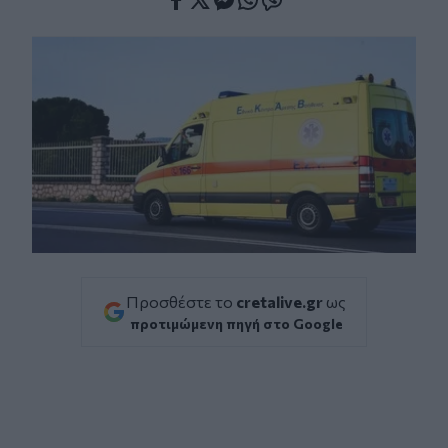
Facebook
Twitter
Messenger
Whatsapp
Viber
Προσθέστε το
cretalive.gr
ως
προτιμώμενη πηγή στο Google