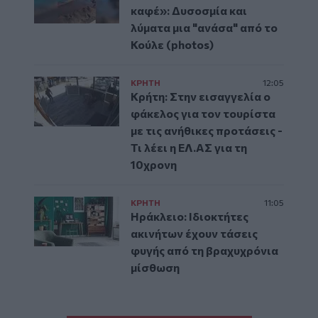
καφέ»: Δυσοσμία και
λύματα μια "ανάσα" από το
Κούλε (photos)
ΚΡΗΤΗ
12:05
Κρήτη: Στην εισαγγελία ο
φάκελος για τον τουρίστα
με τις ανήθικες προτάσεις -
Τι λέει η ΕΛ.ΑΣ για τη
10χρονη
ΚΡΗΤΗ
11:05
Ηράκλειο: Ιδιοκτήτες
ακινήτων έχουν τάσεις
φυγής από τη βραχυχρόνια
μίσθωση