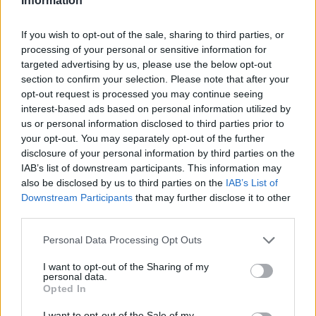
Information
13:46
If you wish to opt-out of the sale, sharing to third parties, or
Παλαιό Φάληρο: Συνελήφθη ένα ακόμα μέλος της
processing of your personal or sensitive information for
ρωσόφωνης μαφίας
targeted advertising by us, please use the below opt-out
section to confirm your selection. Please note that after your
13:43
opt-out request is processed you may continue seeing
Κρήτη: Ο πολύ υψηλός κίνδυνος πυρκαγιάς "φέρνει"
interest-based ads based on personal information utilized by
απαγορεύσεις σε δάση και φαράγγια
us or personal information disclosed to third parties prior to
your opt-out. You may separately opt-out of the further
disclosure of your personal information by third parties on the
ΠΕΡΙΣΣΟΤΕΡΑ
IAB’s list of downstream participants. This information may
also be disclosed by us to third parties on the
IAB’s List of
Downstream Participants
that may further disclose it to other
third parties.
Personal Data Processing Opt Outs
ΣΧΕΤΙΚA AΡΘΡΑ
I want to opt-out of the Sharing of my
personal data.
Opted In
«Του χρόνου σχεδιάζουμε να επιστρέψουμε στην Κρήτη»
ΚΡΗΤΗ
15:40
«Του χρόνου σχεδιάζουμε να επιστρ
«Του χρόνου σχεδιάζουμε να
I want to opt-out of the Sale of my