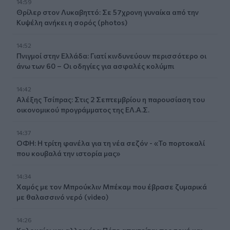
14:59
Θρίλερ στον Λυκαβηττό: Σε 57χρονη γυναίκα από την
Κυψέλη ανήκει η σορός (photos)
14:52
Πνιγμοί στην Ελλάδα: Γιατί κινδυνεύουν περισσότερο οι
άνω των 60 – Οι οδηγίες για ασφαλές κολύμπι
14:42
Αλέξης Τσίπρας: Στις 2 Σεπτεμβρίου η παρουσίαση του
οικονομικού προγράμματος της ΕΛ.Α.Σ.
14:37
ΟΦΗ: Η τρίτη φανέλα για τη νέα σεζόν - «Το πορτοκαλί
που κουβαλά την ιστορία μας»
14:34
Χαμός με τον Μπρούκλιν Μπέκαμ που έβρασε ζυμαρικά
με θαλασσινό νερό (video)
14:26