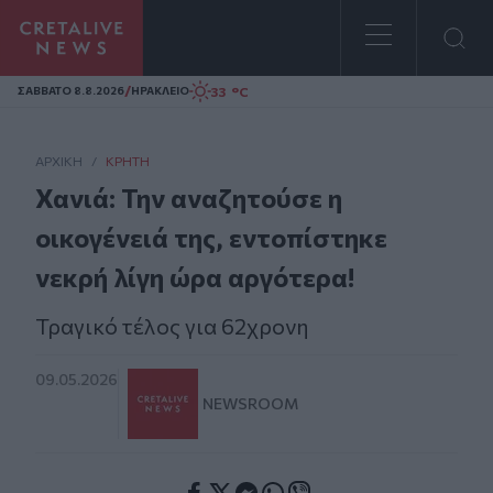
Homepage
/
33 °C
ΣAΒΒΑΤΟ 8.8.2026
ΗΡΑΚΛΕΙΟ
ΑΡΧΙΚΗ
/
ΚΡΉΤΗ
Χανιά: Την αναζητούσε η
οικογένειά της, εντοπίστηκε
νεκρή λίγη ώρα αργότερα!
Τραγικό τέλος για 62χρονη
09.05.2026
NEWSROOM