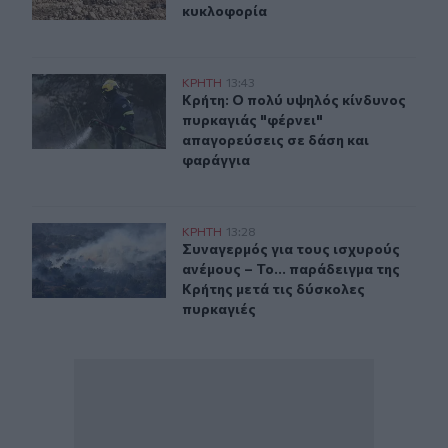
κυκλοφορία
Κρήτη: Ο πολύ υψηλός κίνδυνος πυρκαγιάς "φέρνει" απ
ΚΡΗΤΗ
13:43
Κρήτη: Ο πολύ υψηλός κίνδυνος πυρ
Κρήτη: Ο πολύ υψηλός κίνδυνος
πυρκαγιάς "φέρνει"
απαγορεύσεις σε δάση και
φαράγγια
Συναγερμός για τους ισχυρούς ανέμους – Το... παράδειγ
ΚΡΗΤΗ
13:28
Συναγερμός για τους ισχυρούς ανέμ
Συναγερμός για τους ισχυρούς
ανέμους – Το... παράδειγμα της
Κρήτης μετά τις δύσκολες
πυρκαγιές