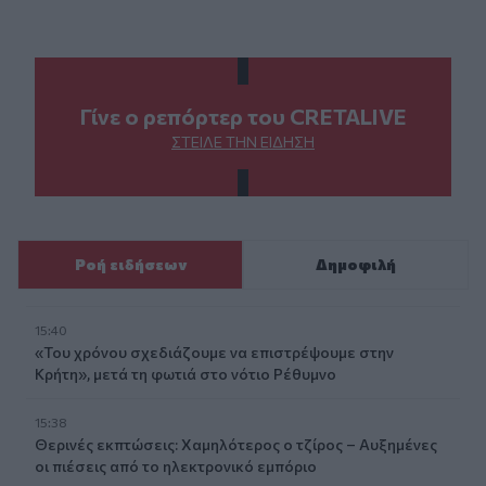
Γίνε ο ρεπόρτερ του CRETALIVE
ΣΤΕΊΛΕ ΤΗΝ ΕΊΔΗΣΗ
Ροή ειδήσεων
Δημοφιλή
15:40
«Του χρόνου σχεδιάζουμε να επιστρέψουμε στην
Κρήτη», μετά τη φωτιά στο νότιο Ρέθυμνο
15:38
Θερινές εκπτώσεις: Χαμηλότερος ο τζίρος – Αυξημένες
οι πιέσεις από το ηλεκτρονικό εμπόριο