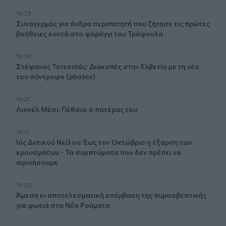
15:29
Συναγερμός για άνδρα περιπατητή που ζήτησε τις πρώτες
βοήθειες κοντά στο φαράγγι του Τράφουλα
15:26
Στέφανος Τσιτσιπάς: Διακοπές στην Ελβετία με τη νέα
του σύντροφο (photos)
15:21
Λιονέλ Μέσι: Πέθανε ο πατέρας του
15:17
Ιός Δυτικού Νείλου: Έως τον Οκτώβριο η έξαρση των
κρουσμάτων - Τα συμπτώματα που δεν πρέπει να
αγνοήσουμε
15:03
Άμεση κι αποτελεσματική επέμβαση της πυροσβεστικής
για φωτιά στα Νέα Ρούματα