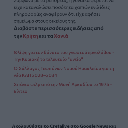
Σύμφωνα με το ρεπορτάζ, η γυναίκα φέρεται να
είχε καταναλώσει ποσότητα χαπιών ενώ ίδιες
πληροφορίες αναφέρουν ότι είχε αφήσει
σημείωμα στους οικείους της.
Διαβάστε περισσότερες ειδήσεις από
την
Κρήτη
και τα
Χανιά
Θλίψη για τον θάνατο του γνωστού εργολάβου -
Την Κυριακή το τελευταίο "αντίο"
Ο Σύλλογος Γεωπόνων Νομού Ηρακλείου για τη
νέα ΚΑΠ 2028–2034
Σπάνιο φιλμ από την Μονή Αρκαδίου το 1975 -
Βίντεο
Ακολουθήστε το Cretalive στο
Google News
και