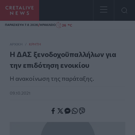
Homepage
/
26 °C
ΠΑΡΑΣΚΕΥΗ 7.8.2026
ΗΡΑΚΛΕΙΟ
ΑΡΧΙΚΗ
/
ΚΡΉΤΗ
Η ΔΑΣ ξενοδοχοϋπαλλήλων για
την επιδότηση ενοικίου
Η ανακοίνωση της παράταξης.
09.10.2021
Facebook
Twitter
Messenger
Whatsapp
Viber