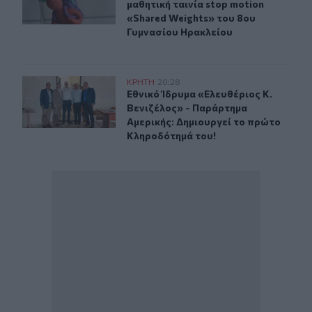
μαθητική ταινία stop motion
«Shared Weights» του 8ου
Γυμνασίου Ηρακλείου
Εθνικό Ίδρυμα «Ελευθέριος Κ. Βενιζέλος» - Παράρτημα
ΚΡΗΤΗ
20:28
Εθνικό Ίδρυμα «Ελευθέριος Κ. Βεν
Εθνικό Ίδρυμα «Ελευθέριος Κ.
Βενιζέλος» - Παράρτημα
Αμερικής: Δημιουργεί το πρώτο
Κληροδότημά του!