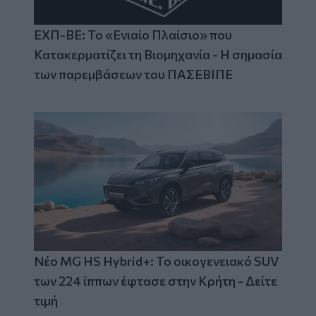
ΕΧΠ-ΒΕ: Το «Ενιαίο Πλαίσιο» που
Κατακερματίζει τη Βιομηχανία - Η σημασία
των παρεμβάσεων του ΠΑΣΕΒΙΠΕ
Νέο MG HS Hybrid+: Το οικογενειακό SUV
των 224 ίππων έφτασε στην Κρήτη - Δείτε
τιμή