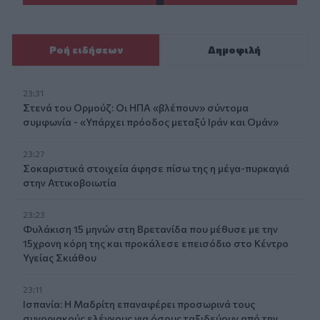
Ροή ειδήσεων
Δημοφιλή
23:31
Στενά του Ορμούζ: Οι ΗΠΑ «βλέπουν» σύντομα
συμφωνία - «Υπάρχει πρόοδος μεταξύ Ιράν και Ομάν»
23:27
Σοκαριστικά στοιχεία άφησε πίσω της η μέγα-πυρκαγιά
στην Αττικοβοιωτία
23:23
Φυλάκιση 15 μηνών στη Βρετανίδα που μέθυσε με την
15χρονη κόρη της και προκάλεσε επεισόδιο στο Κέντρο
Υγείας Σκιάθου
23:11
Ισπανία: Η Μαδρίτη επαναφέρει προσωρινά τους
συνοριακούς ελέγχους για όσους ταξιδεύουν από την