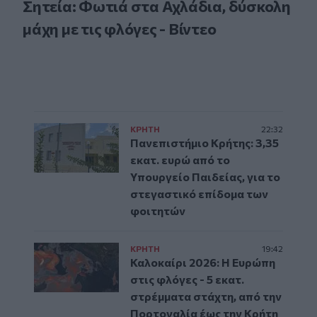
Σητεία: Φωτιά στα Αχλάδια, δύσκολη
μάχη με τις φλόγες - Βίντεο
ΚΡΗΤΗ
22:32
Πανεπιστήμιο Κρήτης: 3,35
εκατ. ευρώ από το
Υπουργείο Παιδείας, για το
στεγαστικό επίδομα των
φοιτητών
ΚΡΗΤΗ
19:42
Καλοκαίρι 2026: Η Ευρώπη
στις φλόγες - 5 εκατ.
στρέμματα στάχτη, από την
Πορτογαλία έως την Κρήτη