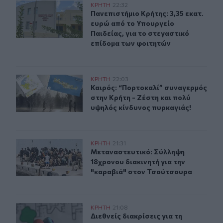
Πανεπιστήμιο Κρήτης: 3,35 εκατ. ευρώ από το Υπουργεί
ΚΡΗΤΗ
22:32
Πανεπιστήμιο Κρήτης: 3,35 εκατ. ε
Πανεπιστήμιο Κρήτης: 3,35 εκατ.
ευρώ από το Υπουργείο
Παιδείας, για το στεγαστικό
επίδομα των φοιτητών
Καιρός: “Πορτοκαλί” συναγερμός στην Κρήτη - Ζέστη κ
ΚΡΗΤΗ
22:03
Καιρός: “Πορτοκαλί” συναγερμός στ
Καιρός: “Πορτοκαλί” συναγερμός
στην Κρήτη - Ζέστη και πολύ
υψηλός κίνδυνος πυρκαγιάς!
Μεταναστευτικό: Σύλληψη 18χρονου διακινητή για την
ΚΡΗΤΗ
21:31
Μεταναστευτικό: Σύλληψη 18χρονου
Μεταναστευτικό: Σύλληψη
18χρονου διακινητή για την
"καραβιά" στον Τσούτσουρα
Διεθνείς διακρίσεις για τη μαθητική ταινία stop motio
ΚΡΗΤΗ
21:08
Διεθνείς διακρίσεις για τη μαθητικ
Διεθνείς διακρίσεις για τη