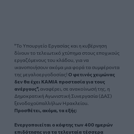
"Το Υπουργείο Εργασίας και η κυβέρνηση
δίνουν το τελειωτικό χτύπημα στους εποχικούς
εργαζόμενους του κλάδου, για να
ικανοποιήσουν ακόμα μια φορά τα συμφέροντα
της μεγαλοεργοδοσίας!
Ο φετινός χειμώνας
δεν θα έχει ΚΑΜΙΑ προστασία για τους
ανέργους",
αναφέρει, σε ανακοίνωσή της, η
Δημοκρατική Αγωνιστική Συνεργασία (
ΔΑΣ
)
ξενοδοχοϋπαλλήλων
Ηρακλείου
.
Προσθέτει, ακόμα, τα εξής:
Ενεργοποιείται ο κόφτης των 400 ημερών
επιδότησης για τα τελευταία τέσσερα