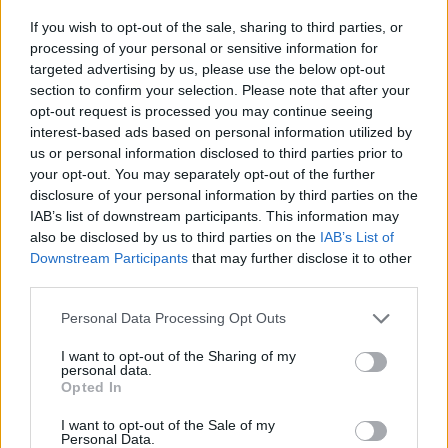
πουθενά κι ένα αμάξι παρατημένο στο πάρκο”
If you wish to opt-out of the sale, sharing to third parties, or
processing of your personal or sensitive information for
22:03
targeted advertising by us, please use the below opt-out
Καιρός: “Πορτοκαλί” συναγερμός στην Κρήτη - Ζέστη και
section to confirm your selection. Please note that after your
πολύ υψηλός κίνδυνος πυρκαγιάς!
opt-out request is processed you may continue seeing
interest-based ads based on personal information utilized by
22:02
us or personal information disclosed to third parties prior to
Σφοδρή επίθεση κατά Καρυστιανού-Γρατσία από πρώην
your opt-out. You may separately opt-out of the further
στελέχη: «Συνεχής εσωστρέφεια και τραγικά
disclosure of your personal information by third parties on the
επικοινωνιακά λάθη»
IAB’s list of downstream participants. This information may
also be disclosed by us to third parties on the
IAB’s List of
21:57
Downstream Participants
that may further disclose it to other
Ηράκλειο: "Σε άθλια κατάσταση το μνημείο πεσόντων
third parties.
Εφέδρων Αξιωματικών στον Καράβολα"
Personal Data Processing Opt Outs
21:39
Λαμία: Απατεώνες άρπαξαν μεγάλο χρηματικό ποσό από
I want to opt-out of the Sharing of my
personal data.
ηλικιωμένη
Opted In
21:33
I want to opt-out of the Sale of my
Personal Data.
Μεσογειακή φώκια έκανε στάση για ξεκούραση στην