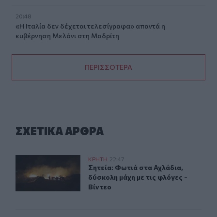
20:48
«Η Ιταλία δεν δέχεται τελεσίγραφα» απαντά η
κυβέρνηση Μελόνι στη Μαδρίτη
ΠΕΡΙΣΣΟΤΕΡΑ
ΣΧΕΤΙΚA AΡΘΡΑ
Σητεία: Φωτιά στα Αχλάδια, δύσκολη μάχη με τις φλόγες
ΚΡΗΤΗ
22:47
Σητεία: Φωτιά στα Αχλάδια, δύσκολη
Σητεία: Φωτιά στα Αχλάδια,
δύσκολη μάχη με τις φλόγες -
Βίντεο