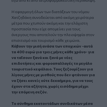
έξω από κι από ιατροφαρμακευτική περίθαλψη.
Η εφαρμογή όλων των διατάξεων του νόμου
Χατζηδάκη συνοδεύεται από ακόμη χειρότερα
μέτρα που χτυπούν ακόμη και την ελάχιστη
προστασία που είχε απομείνει για τους
άνεργους που αποτελούν την πλειοψηφία στον
επισιτισμό και τουρισμό κάθε χειμώνα.
Κόβουν την μισή ανάσα των εποχικών -αυτά
τα 400 ευρώ για τρεις μήνες κάθε χρόνο- για
να ταΐσουν ξανά και ξανά με νέες
επιδοτήσεις και φοροαπαλλαγές το μεγάλο
τουριστικό κεφάλαιο. Τους ξεζουμίζουν για
λίγους μήνες με μισθούς που δεν φτάνουν για
να ζήσει κανείς ούτε δεκαήμερο, για να τους
έχουν στα αζήτητα, χωρίς εισόδημα μέχρι
την επόμενη σεζόν.
Το σύνθημα εκατοντάδων συνδικάτων μέσα