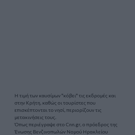
Η τιμή των
καυσίμων
"κόβει" τις εκδρομές και
στην
Κρήτη
, καθώς οι τουρίστες που
επισκέπτονται το νησί, περιορίζουν τις
μετακινήσεις τους.
Όπως περιέγραψε στο
Cnn.gr
, o πρόεδρος της
Ένωσης Βενζινοπωλών Νομού Ηρακλείου