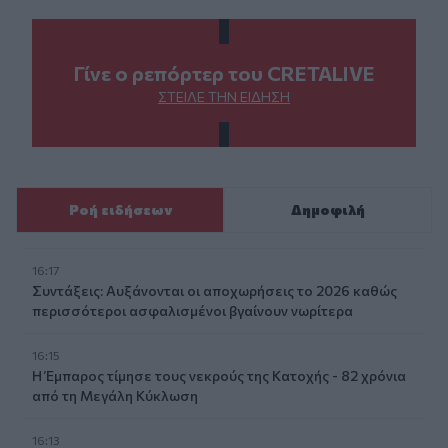
Γίνε ο ρεπόρτερ του CRETALIVE
ΣΤΕΊΛΕ ΤΗΝ ΕΊΔΗΣΗ
Ροή ειδήσεων
Δημοφιλή
16:17
Συντάξεις: Αυξάνονται οι αποχωρήσεις το 2026 καθώς
περισσότεροι ασφαλισμένοι βγαίνουν νωρίτερα
16:15
Η Έμπαρος τίμησε τους νεκρούς της Κατοχής - 82 χρόνια
από τη Μεγάλη Κύκλωση
16:13