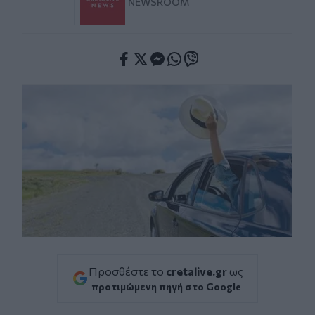
NEWSROOM
Facebook
Twitter
Messenger
Whatsapp
Viber
Προσθέστε το
cretalive.gr
ως
προτιμώμενη πηγή στο Google