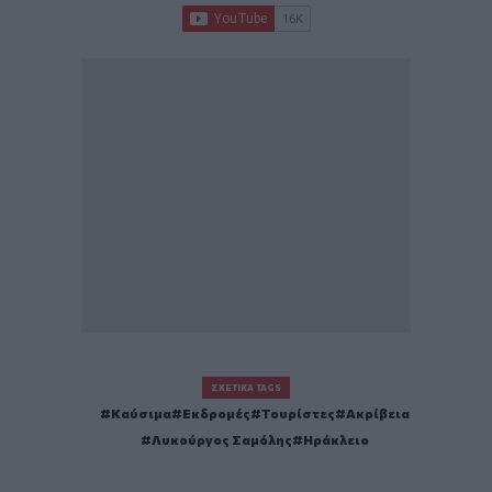
ΣΧΕΤΙΚΆ TAGS
Καύσιμα
Εκδρομές
Τουρίστες
Ακρίβεια
Λυκούργος Σαμόλης
Ηράκλειο