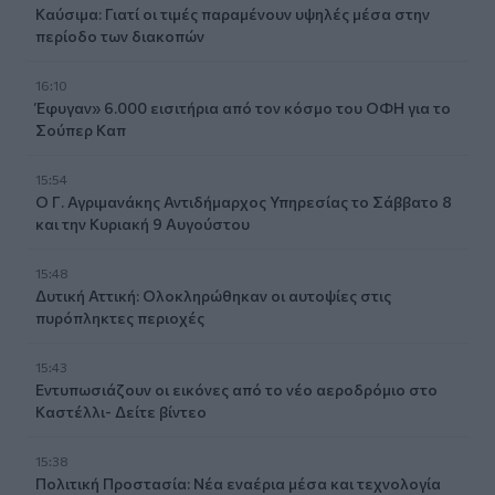
Καύσιμα: Γιατί οι τιμές παραμένουν υψηλές μέσα στην
περίοδο των διακοπών
16:10
Έφυγαν» 6.000 εισιτήρια από τον κόσμο του ΟΦΗ για το
Σούπερ Καπ
15:54
Ο Γ. Αγριμανάκης Αντιδήμαρχος Υπηρεσίας το Σάββατο 8
και την Κυριακή 9 Αυγούστου
15:48
Δυτική Αττική: Ολοκληρώθηκαν οι αυτοψίες στις
πυρόπληκτες περιοχές
15:43
Εντυπωσιάζουν οι εικόνες από το νέο αεροδρόμιο στο
Καστέλλι- Δείτε βίντεο
15:38
Πολιτική Προστασία: Νέα εναέρια μέσα και τεχνολογία