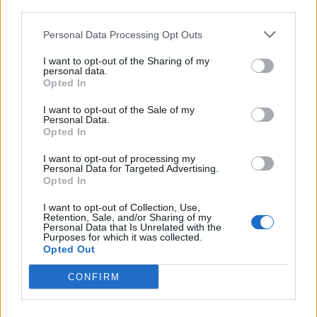
Καπετανιανά
third parties.
Personal Data Processing Opt Outs
14:36
Θέουτα: Ταυτοποιούν τα θύματα της μαζικής εισροής
I want to opt-out of the Sharing of my
personal data.
Opted In
ΠΕΡΙΣΣΟΤΕΡΑ
I want to opt-out of the Sale of my
Personal Data.
Opted In
I want to opt-out of processing my
Personal Data for Targeted Advertising.
Opted In
ΣΧΕΤΙΚA AΡΘΡΑ
I want to opt-out of Collection, Use,
Retention, Sale, and/or Sharing of my
Personal Data that Is Unrelated with the
Βιάννος: Εκδήλωση για την 82η Επέτειο της Μεγάλης Κ
ΚΡΗΤΗ
16:15
Purposes for which it was collected.
Η Έμπαρος τίμησε τους νεκρούς τη
Η Έμπαρος τίμησε τους νεκρούς
Opted Out
της Κατοχής - 82 χρόνια από τη
Μεγάλη Κύκλωση
CONFIRM