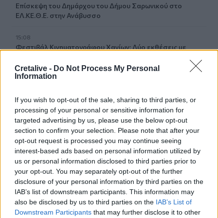
Επίσκεψη του Δημάρχου του Δήμου Σαρωνικού στο
ΕΛ.ΚΕ.Θ.Ε. στην Ανάβυσσο
15:08
Φεστιβάλ Κινηματογράφου Χανίων: Δύο εκθέσεις με
ελεύθερη είσοδο στο Μεγάλο Αρσενάλι
Cretalive -
Do Not Process My Personal
Information
15:05
Με τη MINOAN LINES, το ταξίδι έχει γεύση — και τιμές
που εκπλήσσουν
If you wish to opt-out of the sale, sharing to third parties, or
processing of your personal or sensitive information for
14:59
targeted advertising by us, please use the below opt-out
Ρωσία: Ο Πούτιν εγκρίνει πώληση 30% στο αεροδρόμιο
section to confirm your selection. Please note that after your
της Μόσχας
opt-out request is processed you may continue seeing
interest-based ads based on personal information utilized by
us or personal information disclosed to third parties prior to
14:50
ΕΛΜΕΠΑ: Και σε ηλεκτρονική έκδοση τα πρακτικά του
your opt-out. You may separately opt-out of the further
συνεδρίου για τη Ρένα Κυριακού
disclosure of your personal information by third parties on the
IAB’s list of downstream participants. This information may
also be disclosed by us to third parties on the
IAB’s List of
14:39
Ομάδα μεταναστών εντοπίστηκαν στον Άγιο Ιωάννη, στα
Downstream Participants
that may further disclose it to other