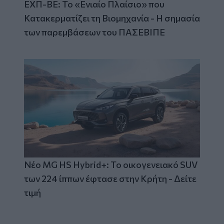
ΕΧΠ-ΒΕ: Το «Ενιαίο Πλαίσιο» που
Κατακερματίζει τη Βιομηχανία - Η σημασία
των παρεμβάσεων του ΠΑΣΕΒΙΠΕ
Νέο MG HS Hybrid+: Το οικογενειακό SUV
των 224 ίππων έφτασε στην Κρήτη - Δείτε
τιμή