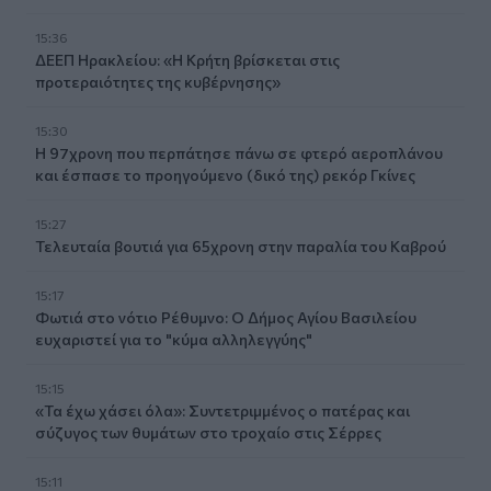
15:36
ΔΕΕΠ Ηρακλείου: «Η Κρήτη βρίσκεται στις
προτεραιότητες της κυβέρνησης»
15:30
Η 97χρονη που περπάτησε πάνω σε φτερό αεροπλάνου
και έσπασε το προηγούμενο (δικό της) ρεκόρ Γκίνες
15:27
Τελευταία βουτιά για 65χρονη στην παραλία του Καβρού
15:17
Φωτιά στο νότιο Ρέθυμνο: Ο Δήμος Αγίου Βασιλείου
ευχαριστεί για το "κύμα αλληλεγγύης"
15:15
«Τα έχω χάσει όλα»: Συντετριμμένος ο πατέρας και
σύζυγος των θυμάτων στο τροχαίο στις Σέρρες
15:11