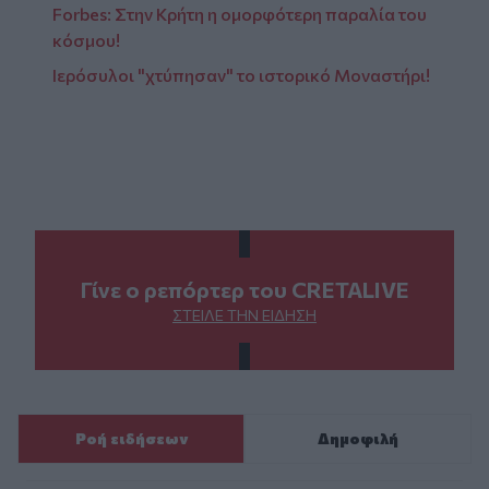
Forbes: Στην Κρήτη η ομορφότερη παραλία του
κόσμου!
Ιερόσυλοι "χτύπησαν" το ιστορικό Μοναστήρι!
Γίνε ο ρεπόρτερ του CRETALIVE
ΣΤΕΊΛΕ ΤΗΝ ΕΊΔΗΣΗ
Ροή ειδήσεων
Δημοφιλή