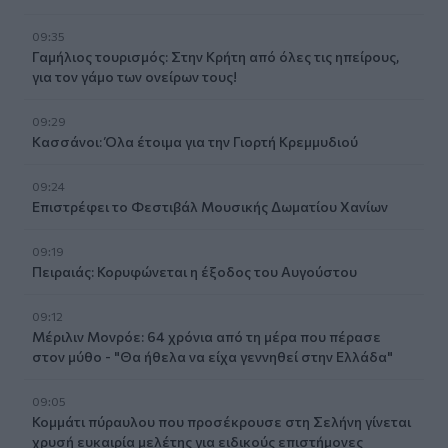
09:35
Γαμήλιος τουρισμός: Στην Κρήτη από όλες τις ηπείρους,
για τον γάμο των ονείρων τους!
09:29
Κασσάνοι: Όλα έτοιμα για την Γιορτή Κρεμμυδιού
09:24
Επιστρέφει το Φεστιβάλ Μουσικής Δωματίου Χανίων
09:19
Πειραιάς: Κορυφώνεται η έξοδος του Αυγούστου
09:12
Μέριλιν Μονρόε: 64 χρόνια από τη μέρα που πέρασε
στον μύθο - "Θα ήθελα να είχα γεννηθεί στην Ελλάδα"
09:05
Κομμάτι πύραυλου που προσέκρουσε στη Σελήνη γίνεται
χρυσή ευκαιρία μελέτης για ειδικούς επιστήμονες