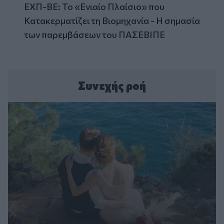
ΕΧΠ-ΒΕ: Το «Ενιαίο Πλαίσιο» που
Κατακερματίζει τη Βιομηχανία - Η σημασία
των παρεμβάσεων του ΠΑΣΕΒΙΠΕ
Συνεχής ροή