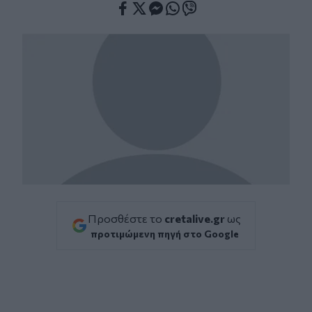
Facebook
Twitter
Messenger
Whatsapp
Viber
Προσθέστε το
cretalive.gr
ως
προτιμώμενη πηγή στο Google