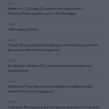
10:23
Ηράκλειο: Σύλληψη ζευγαριού για ναρκωτικά –
Κατασχέθηκε σχεδόν μισό κιλό κάνναβης
10:13
«Δύο μέρες μόνο»
10:10
Πάρος: Στον εισαγγελέα σήμερα ο ιδιοκτήτης του beach
bar για τον θάνατο του 4χρονου
09:52
Ιός Δυτικού Νείλου: Όλη η Αττική στο επίκεντρο των
κρουσμάτων
09:43
Ηράκλειο: Ποια θέματα περιλαμβάνει η εβδομαδιαία
ανασκόπηση του Δημάρχου
09:41
Γερμανία: Νέα έρευνα για την άμυνα απέναντι στα drones