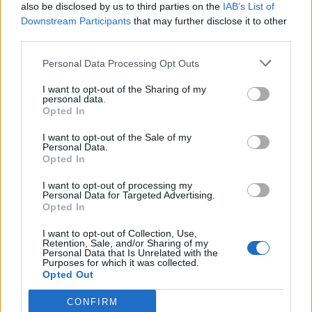
also be disclosed by us to third parties on the
IAB’s List of
Downstream Participants
that may further disclose it to other
Ηράκλειο: Σύλληψη ζευγαριού για ναρκωτικά – Κατασχέ
ΚΡΗΤΗ
10:23
Ηράκλειο: Σύλληψη ζευγαριού για 
Ηράκλειο: Σύλληψη ζευγαριού
third parties.
για ναρκωτικά – Κατασχέθηκε
σχεδόν μισό κιλό κάνναβης
Personal Data Processing Opt Outs
I want to opt-out of the Sharing of my
personal data.
Opted In
Ηράκλειο: Ποια θέματα περιλαμβάνει η εβδομαδιαία 
ΚΡΗΤΗ
09:43
Ηράκλειο: Ποια θέματα περιλαμβά
Ηράκλειο: Ποια θέματα
I want to opt-out of the Sale of my
περιλαμβάνει η εβδομαδιαία
Personal Data.
ανασκόπηση του Δημάρχου
Opted In
I want to opt-out of processing my
Personal Data for Targeted Advertising.
Γαμήλιος τουρισμός: Στην Κρήτη από όλες τις ηπείρους, 
ΚΡΗΤΗ
09:35
Opted In
Γαμήλιος τουρισμός: Στην Κρήτη από
Γαμήλιος τουρισμός: Στην Κρήτη
από όλες τις ηπείρους, για τον
I want to opt-out of Collection, Use,
γάμο των ονείρων τους!
Retention, Sale, and/or Sharing of my
Personal Data that Is Unrelated with the
Purposes for which it was collected.
Opted Out
Κασσάνοι: Όλα έτοιμα για την Γιορτή Κρεμμυδιού
ΚΡΗΤΗ
09:29
CONFIRM
Κασσάνοι: Όλα έτοιμα για την Γιορ
Κασσάνοι: Όλα έτοιμα για την