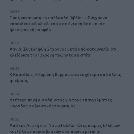
08:58
Προς εκτύπωση το πολλαπλό βιβλίο - «Σύγχρονο
εκπαιδευτικό υλικό, τόσο σε έντυπη όσο και σε
ηλεκτρονική μορφή»
08:51
Χανιά: Συνελήφθη 24χρονος μετά από καταγγελία ότι
κλείδωσε την 17χρονη πρώην του ε σπίτι
08:42
Κ.Καρτάλης: Η Ευρώπη θερμαίνεται ταχύτερα από άλλες
ηπείρους
08:34
Δεύτερη πηγή εισοδήματος για τους επαγγελματίες
ψαράδες ο αλιευτικός τουρισμός
08:25
Από την Αττική στη Νότια Γαλλία : Οι εμπειρίες Ελλήνων
και Γάλλων πυροσβεστών στα πύρινα μέτωπα