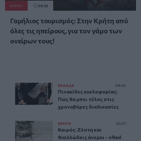
ΚΡΗΤΗ
09:35
Γαμήλιος τουρισμός: Στην Κρήτη από
όλες τις ηπείρους, για τον γάμο των
ονείρων τους!
ΕΛΛAΔΑ
08:05
Πινακίδες κυκλοφορίας:
Πώς θα μπει τέλος στις
χρονοβόρες διαδικασίες
ΚΡΗΤΗ
06:57
Καιρός: Ζέστη και
θυελλώδεις άνεμοι - «Red