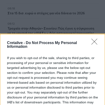
08:18
Στα 15 δισ. ευρώ ο στόχος για νέα δάνεια το 2026
08:12
Τροχαίο στην Αθηνών–Σουνίου: Πώς έγινε η σύγκρουση
με τη μηχανή της «ΔΙΑΣ» – Δύο αστυνομικοί τραυματίες
Cretalive -
Do Not Process My Personal
08:05
Information
Πινακίδες κυκλοφορίας: Πώς θα μπει τέλος στις
χρονοβόρες διαδικασίες
If you wish to opt-out of the sale, sharing to third parties, or
processing of your personal or sensitive information for
targeted advertising by us, please use the below opt-out
ΠΕΡΙΣΣΟΤΕΡΑ
section to confirm your selection. Please note that after your
opt-out request is processed you may continue seeing
interest-based ads based on personal information utilized by
us or personal information disclosed to third parties prior to
your opt-out. You may separately opt-out of the further
disclosure of your personal information by third parties on the
ΣΧΕΤΙΚA AΡΘΡΑ
IAB’s list of downstream participants. This information may