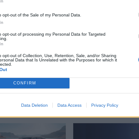
In
Αυγούστου
o opt-out of the Sale of my Personal Data.
νήσεις στο Αρχαιολογικό Μουσείο
Στην Κρήτη ο υπ. Υποδομών Χρίστος Δήμας: «Προχωρού
ΚΡΗΤΗ
20:49
In
 ιστορίες και αναμνήσεις στο Αρχαιολογικό Μουσείο
Στην Κρήτη ο υπ. Υποδομών Χρίστο
Στην Κρήτη ο υπ. Υποδομών
Χρίστος Δήμας: «Προχωρούν τα
to opt-out of processing my Personal Data for Targeted
ing.
έργα σε όλο το μήκος του ΒΟΑΚ»
In
o opt-out of Collection, Use, Retention, Sale, and/or Sharing
ersonal Data that Is Unrelated with the Purposes for which it
lected.
Out
CONFIRM
Data Deletion
Data Access
Privacy Policy