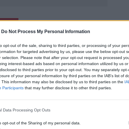
ΙΚΆ TAGS
κιωμένος
Αυτοπυροβολισμός
-
Do Not Process My Personal Information
to opt-out of the sale, sharing to third parties, or processing of your per
formation for targeted advertising by us, please use the below opt-out s
r selection. Please note that after your opt-out request is processed y
ερ του CRETALIVE
eing interest-based ads based on personal information utilized by us or
disclosed to third parties prior to your opt-out. You may separately opt-
ΤΗΝ ΕΊΔΗΣΗ
losure of your personal information by third parties on the IAB’s list of
. This information may also be disclosed by us to third parties on the
IA
Participants
that may further disclose it to other third parties.
l Data Processing Opt Outs
αραβιά» στον Τσούτσουρα
Μουσική λαϊκή βραδιά στο Πάρκο Κνωσού την Παρασκε
ΚΡΗΤΗ
21:15
στην Κρήτη: Νέα «καραβιά» στον Τσούτσουρα
Μουσική λαϊκή βραδιά στο Πάρκο 
Μουσική λαϊκή βραδιά στο Πάρκο
o opt-out of the Sharing of my personal data.
Κνωσού την Παρασκευή 7