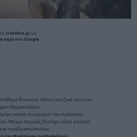
 το
cretalive.gr
ως
η πηγή στο Google
ολήθηκε
δίνοντας τέλος στη ζωή του ένας
ήμου Χερσονήσου.
ν βρήκε νεκρό συγγενικό του πρόσωπο
ύ. Μέχρι στιγμής δεν έχει γίνει γνωστό
 την πράξη απελπισίας.
πό την
Κρήτη
και το
Ηράκλειο