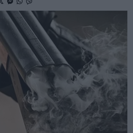
book
witter
Messenger
Whatsapp
Viber