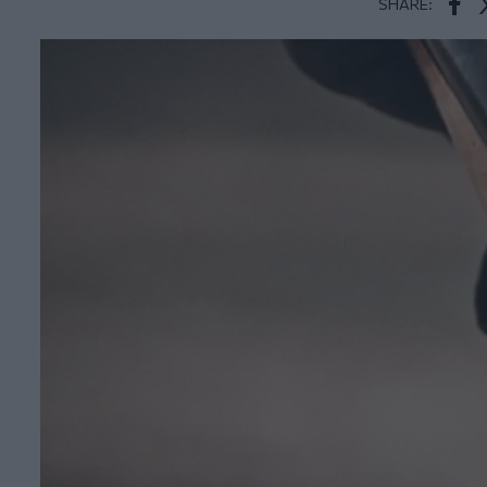
SHARE:
Face
T