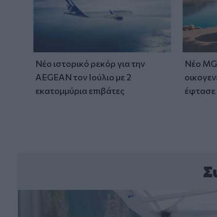
Νέο ιστορικό ρεκόρ για την
Νέο MG 
AEGEAN τον Ιούλιο με 2
οικογεν
εκατομμύρια επιβάτες
έφτασε 
Σ