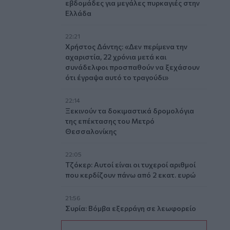
εβδομάδες για μεγάλες πυρκαγιές στην
Ελλάδα
22:21
Χρήστος Δάντης: «Δεν περίμενα την
αχαριστία, 22 χρόνια μετά και
συνάδελφοι προσπαθούν να ξεχάσουν
ότι έγραψα αυτό το τραγούδι»
22:14
Ξεκινούν τα δοκιμαστικά δρομολόγια
της επέκτασης του Μετρό
Θεσσαλονίκης
22:05
Τζόκερ: Αυτοί είναι οι τυχεροί αριθμοί
που κερδίζουν πάνω από 2 εκατ. ευρώ
21:56
Συρία: Βόμβα εξερράγη σε λεωφορείο
κοντά στη Δαμασκό – Τουλάχιστον 2
νεκροί και 13 τραυματίες