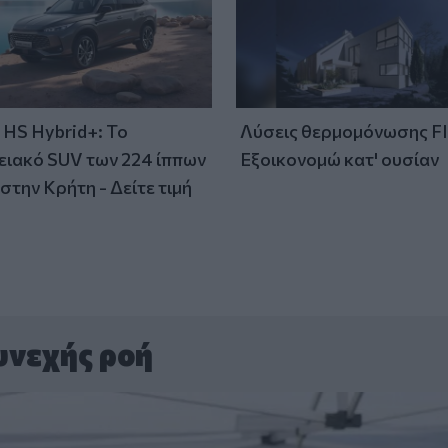
HS Hybrid+: Το
Λύσεις θερμομόνωσης F
ειακό SUV των 224 ίππων
Εξοικονομώ κατ' ουσίαν
στην Κρήτη - Δείτε τιμή
υνεχής ροή