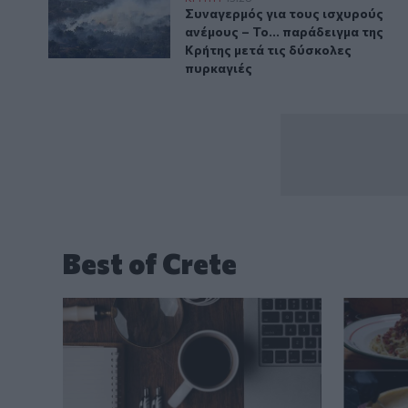
Συναγερμός για τους ισχυρούς αν
Συναγερμός για τους ισχυρούς
ανέμους – Το... παράδειγμα της
Κρήτης μετά τις δύσκολες
πυρκαγιές
Best of Crete