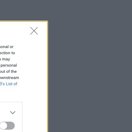
14:04
Χαλκιδική: Στο «Παπαγεωργίου»
οδηγός μοτοσικλέτας που
τραυματίστηκε σε τροχαίο
13:54
ΒΟΑΚ: Κλείνει την Τρίτη στον
sonal or
Ξηροπόταμο – Πώς θα γίνεται η
ection to
κυκλοφορία
ou may
 personal
13:52
out of the
Γιατί να βάλετε φύλλα δάφνης στο
 downstream
πλυντήριο: Το μυστικό που κερδίζει όλο
B’s List of
και περισσότερους θαυμαστές
13:46
Παλαιό Φάληρο: Συνελήφθη ένα ακόμα
μέλος της ρωσόφωνης μαφίας
13:43
Κρήτη: Ο πολύ υψηλός κίνδυνος