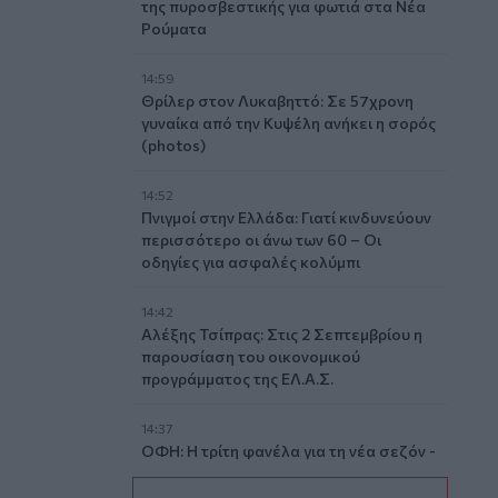
της πυροσβεστικής για φωτιά στα Νέα
Ρούματα
14:59
Θρίλερ στον Λυκαβηττό: Σε 57χρονη
γυναίκα από την Κυψέλη ανήκει η σορός
(photos)
14:52
Πνιγμοί στην Ελλάδα: Γιατί κινδυνεύουν
περισσότερο οι άνω των 60 – Οι
οδηγίες για ασφαλές κολύμπι
14:42
Αλέξης Τσίπρας: Στις 2 Σεπτεμβρίου η
παρουσίαση του οικονομικού
προγράμματος της ΕΛ.Α.Σ.
14:37
ΟΦΗ: Η τρίτη φανέλα για τη νέα σεζόν -
«Το πορτοκαλί που κουβαλά την
ιστορία μας»