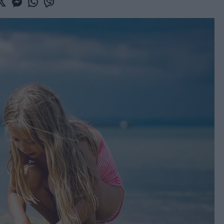
book
witter
Messenger
Whatsapp
Viber