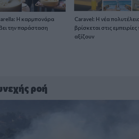
tarella: Η καρμπονάρα
Caravel: Η νέα πολυτέλει
βει την παράσταση
βρίσκεται στις εμπειρίες
)
αξίζουν
υνεχής ροή