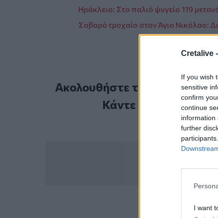
Ηράκλειο: Στο παλιό ψυγείο 119 μεταν
Σοβαρό τροχαίο στον Άγιο Νικόλαο: 
Cretalive 
If you wish 
Ακολουθήστε το Cretalive στ
sensitive in
confirm you
Κάντε εγγραφή στο 
continue se
information 
further disc
participants
Downstream 
Persona
I want t
ΣΧΕΤ