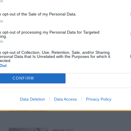
In
νωση Καιρού
Κρήτη
o opt-out of the Sale of my Personal Data.
In
to opt-out of processing my Personal Data for Targeted
ing.
ερ του CRETALIVE
In
ΤΗΝ ΕΊΔΗΣΗ
o opt-out of Collection, Use, Retention, Sale, and/or Sharing
ersonal Data that Is Unrelated with the Purposes for which it
lected.
Out
CONFIRM
ής για φωτιά στα Νέα Ρούματα
ΒΟΑΚ: Κλείνει την Τρίτη στον Ξηροπόταμο – Πώς θα γίν
ΚΡΗΤΗ
13:54
αση της πυροσβεστικής για φωτιά στα Νέα Ρούματα
ΒΟΑΚ: Κλείνει την Τρίτη στον Ξηρο
ΒΟΑΚ: Κλείνει την Τρίτη στον
Data Deletion
Data Access
Privacy Policy
Ξηροπόταμο – Πώς θα γίνεται η
κυκλοφορία
ειγμα της Κρήτης μετά τις δύσκολες πυρκαγιές
Νοσοκομείο Αγ. Νικολάου: Ενημερωτική συνάντηση για 
ΚΡΗΤΗ
13:11