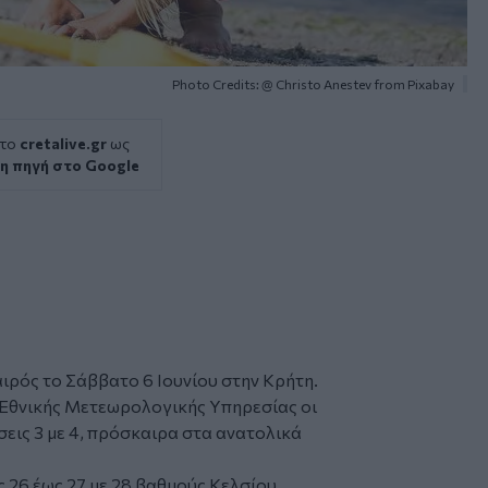
Photo Credits: @ Christo Anestev from Pixabay
 το
cretalive.gr
ως
η πηγή στο Google
αιρός
το Σάββατο 6 Ιουνίου στην
Κρήτη
.
 Εθνικής Μετεωρολογικής Υπηρεσίας οι
σεις 3 με 4, πρόσκαιρα στα ανατολικά
 26 έως 27 με 28 βαθμούς Κελσίου.