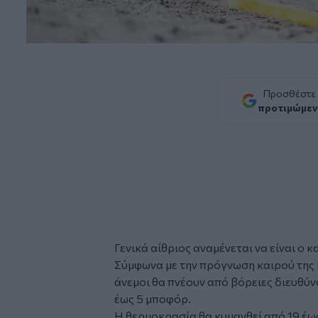
Προσθέστε
προτιμώμεν
Γενικά αίθριος αναμένεται να είναι ο
κ
Σύμφωνα με την πρόγνωση καιρού της
άνεμοι θα πνέουν από βόρειες διευθύν
έως 5 μποφόρ.
Η θερμοκρασία θα κυμανθεί από 19 έως