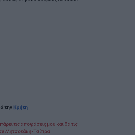
πό την
Κρήτη
πάρει τις αποφάσεις μου και θα τις
 σε Μητσοτάκη-Τσίπρα