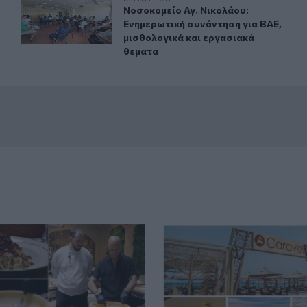
έμους – Το... παράδειγμα της Κρήτης μετά τις δύσκολες πυρ
Νοσοκομείο Αγ. Νικολάου: Ενημερωτ
Νοσοκομείο Αγ. Νικολάου:
Ενημερωτική συνάντηση για ΒΑΕ,
μισθολογικά και εργασιακά
θεματα