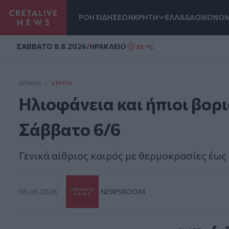
ΡΟΗ ΕΙΔΗΣΕΩΝ
ΚΡΗΤΗ
ΕΛΛΑΔΑ
ΟΙΚΟΝΟΜ
Homepage
ΣAΒΒΑΤΟ 8.8.2026
/
ΗΡΑΚΛΕΙΟ
33 °C
ΑΡΧΙΚΗ
/
ΚΡΉΤΗ
Ηλιοφάνεια και ήπιοι βορ
Σάββατο 6/6
Γενικά αίθριος καιρός με θερμοκρασίες έως
05.06.2026
NEWSROOM