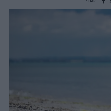
SHARE:
Face
T