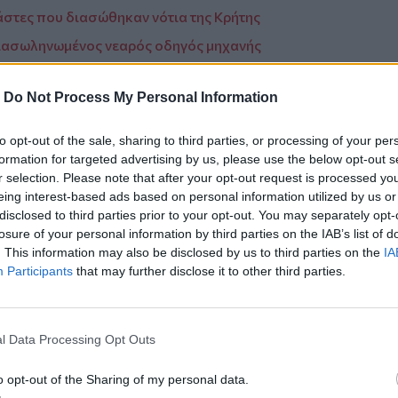
άστες που διασώθηκαν νότια της Κρήτης
Διασωληνωμένος νεαρός οδηγός μηχανής
-
Do Not Process My Personal Information
to opt-out of the sale, sharing to third parties, or processing of your per
ο
Google News
και στο
Facebook
formation for targeted advertising by us, please use the below opt-out s
r selection. Please note that after your opt-out request is processed y
κανάλι μας στο
YouTube
eing interest-based ads based on personal information utilized by us or
disclosed to third parties prior to your opt-out. You may separately opt-
losure of your personal information by third parties on the IAB’s list of
. This information may also be disclosed by us to third parties on the
IA
Participants
that may further disclose it to other third parties.
l Data Processing Opt Outs
o opt-out of the Sharing of my personal data.
ΙΚΆ TAGS