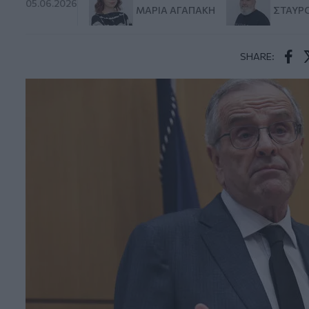
05.06.2026
ΜΑΡΊΑ ΑΓΑΠΆΚΗ
ΣΤΑΎΡΟ
SHARE:
Face
T