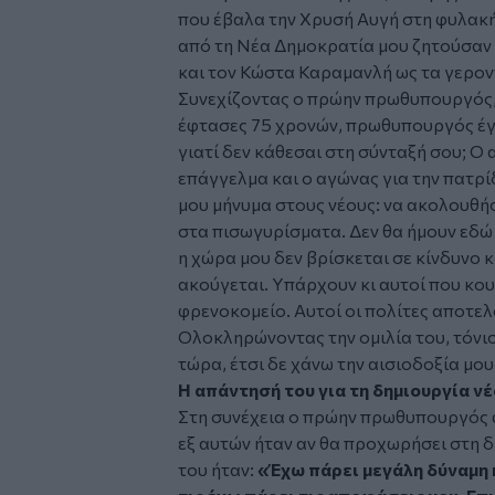
που έβαλα την Χρυσή Αυγή στη φυλακή.
από τη Νέα Δημοκρατία μου ζητούσαν 
και τον Κώστα Καραμανλή ως τα γερον
Συνεχίζοντας ο πρώην πρωθυπουργός,
έφτασες 75 χρονών, πρωθυπουργός έγι
γιατί δεν κάθεσαι στη σύνταξή σου; Ο 
επάγγελμα και ο αγώνας για την πατρίδ
μου μήνυμα στους νέους: να ακολουθήσ
στα πισωγυρίσματα. Δεν θα ήμουν εδώ
η χώρα μου δεν βρίσκεται σε κίνδυνο κ
ακούγεται. Υπάρχουν κι αυτοί που κο
φρενοκομείο. Αυτοί οι πολίτες αποτελ
Ολοκληρώνοντας την ομιλία του, τόνι
τώρα, έτσι δε χάνω την αισιοδοξία μου 
Η απάντησή του για τη δημιουργία ν
Στη συνέχεια ο πρώην πρωθυπουργός 
εξ αυτών ήταν αν θα προχωρήσει στη 
του ήταν:
«Έχω πάρει μεγάλη δύναμη 