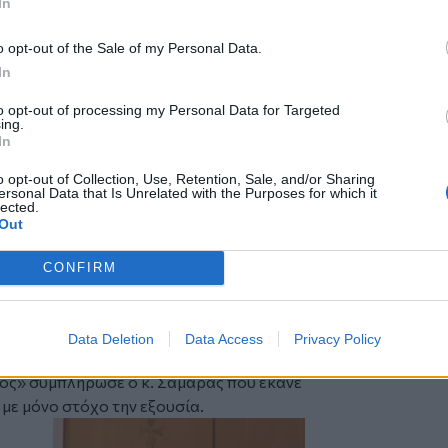
In
 συμφωνία των Πρεσπών
».
διμέτωπη επίθεση σε Τσίπρα και
o opt-out of the Sale of my Personal Data.
αι σαν δύο σταγόνες νερό όλα στο βωμό
In
πε, τα κόμματά τους.
to opt-out of processing my Personal Data for Targeted
η Τσίπρα και το νέο του κόμμα, ο
ing.
τι από το χθες θέλει να δώσει
In
o opt-out of Collection, Use, Retention, Sale, and/or Sharing
όμενους ψευδομάρτυρες ο Τσίπρας
ersonal Data that Is Unrelated with the Purposes for which it
lected.
αλο των υποκλοπών. Ο Τσίπρας ξεκίνησε
Out
η κυβέρνηση Μητσοτάκη τη συγκάλυψε με
CONFIRM
 στίχο από το τραγούδι του Γιάννη
, ρούχα μαζί που πλύθηκαν κι έχουν
Data Deletion
Data Access
Privacy Policy
 παρακαταθήκη του Σημίτη!»,
πρόσθεσε.
τος»
συμπλήρωσε ο κ. Σαμαράς που έκανε
με μόνο στόχο την εξουσία.