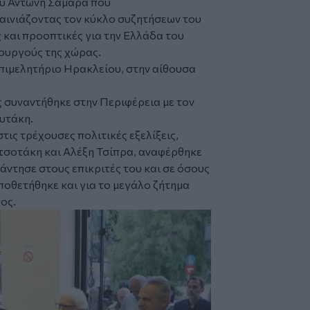
ου
Αντώνη Σαμαρά
που
αινιάζοντας τον κύκλο συζητήσεων του
και προοπτικές για την Ελλάδα του
ουργούς της χώρας.
ιμελητήριο Ηρακλείου, στην αίθουσα
ς
συναντήθηκε στην Περιφέρεια με τον
ουτάκη
.
ς τρέχουσες πολιτικές εξελίξεις,
τσοτάκη και Αλέξη Τσίπρα, αναφέρθηκε
άντησε στους επικριτές του και σε όσους
ποθετήθηκε και για το μεγάλο ζήτημα
ος.