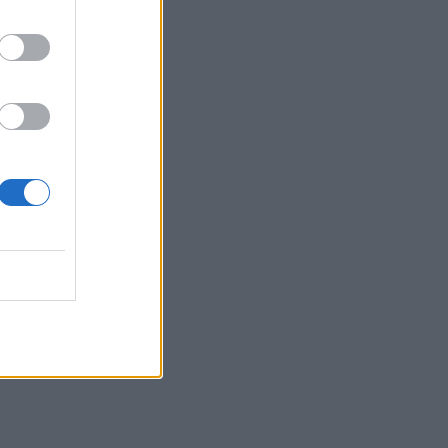
22:05
Τζόκερ: Αυτοί είναι οι τυχεροί αριθμοί
που κερδίζουν πάνω από 2 εκατ. ευρώ
21:56
Συρία: Βόμβα εξερράγη σε λεωφορείο
κοντά στη Δαμασκό – Τουλάχιστον 2
νεκροί και 13 τραυματίες
21:43
Απίστευτο περιστατικό σε αγώνα
μπέιζμπολ: Μπαστούνι παίκτη
εκτοξεύτηκε στις κερκίδες και
τραυμάτισε θεατή - Δείτε βίντεο
21:30
Γκουτέρες: Άμεσος τερματισμός των
επιθέσεων κατά αμάχων σε Ουκρανία
και Ρωσία