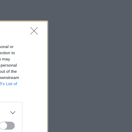
θερμοκρασία-ρεκόρ 48 βαθμών
22:32
Υπόθεση Marfin: Έφθασε στην Ελλάδα
η 46χρονη κατηγορούμενη για
εμπρησμό
sonal or
22:30
ection to
Αυτές είναι οι πιο επικίνδυνες
ou may
εβδομάδες για μεγάλες πυρκαγιές
 personal
out of the
22:21
 downstream
Χρήστος Δάντης: «Δεν περίμενα την
B’s List of
αχαριστία, 22 χρόνια μετά και
συνάδελφοι προσπαθούν να ξεχάσουν
ότι έγραψα αυτό το τραγούδι»
22:14
Ξεκινούν τα δοκιμαστικά δρομολόγια
της επέκτασης του Μετρό
Θεσσαλονίκης