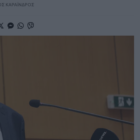
Σ ΚΑΡΑΪ́ΝΔΡΟΣ
book
witter
Messenger
Whatsapp
Viber