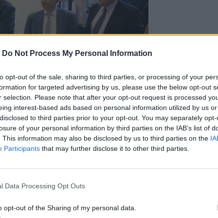
-
Do Not Process My Personal Information
to opt-out of the sale, sharing to third parties, or processing of your per
formation for targeted advertising by us, please use the below opt-out s
r selection. Please note that after your opt-out request is processed y
eing interest-based ads based on personal information utilized by us or
disclosed to third parties prior to your opt-out. You may separately opt-
losure of your personal information by third parties on the IAB’s list of
Photo Credits: @imageonline
. This information may also be disclosed by us to third parties on the
IA
νικά θέματα ο κ. Σαμαράς ανέφερε:
«Δεν
Participants
that may further disclose it to other third parties.
αν η Τουρκία εκτελεί σχεδιασμούς
παναφέροντας την πρότασή του για
l Data Processing Opt Outs
εριοχή ο χρήσιμος ηλίθιος»
ανέφερε ο κ.
η της κυβέρνησης έναντι των
o opt-out of the Sharing of my personal data.
ας που, όπως είπε,
«αρνείται να