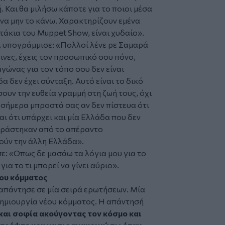
 Και θα μιλήσω κάποτε για το ποιοι μέσα
να μην το κάνω. Χαρακτηρίζουν εμένα
τάκια του Muppet Show, είναι χυδαίο
».
 υπογράμμισε: «
Πολλοί λένε ρε Σαμαρά
νες, έχεις τον προσωπικό σου πόνο,
αγώνας για τον τόπο σου δεν είναι
α δεν έχει σύνταξη. Αυτό είναι το δικό
ουν την ευθεία γραμμή στη ζωή τους, όχι
 σήμερα μπροστά σας αν δεν πίστευα ότι
αι ότι υπάρχει και μία Ελλάδα που δεν
υράστηκαν από το απέραντο
ούν την άλλη Ελλάδα».
σε:
«Οπως δε μασάω τα λόγια μου για το
για το τι μπορεί να γίνει αύριο».
έου κόμματος
απάντησε σε μία σειρά ερωτήσεων. Μία
δημιουργία νέου κόμματος. Η απάντησή
και σοφία ακούγοντας τον κόσμο και