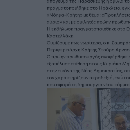
απόγευμα της Παρασκευής η ομιλία τ
πραγματοποιήθηκε στο Ηράκλειο, εγκ
«Νόημα-Κρήτη» με θέμα: «Προκλήσεις 
αύριο» και με ομιλητές πρώην πρωθυπ
Η εκδήλωση πραγματοποιήθηκε στο Επ
Καστελλάκη.
Θυμίζουμε πως νωρίτερα, ο κ. Σαμαρά
Περιφερειάρχη Κρήτης Σταύρο Αρνα
Ο πρώην πρωθυπουργός αναφέρθηκε στι
εξαπέλυσε επίθεση στους Κυριάκο Μη
στην εικόνα της Νέας Δημοκρατίας, απ
τον χαρακτηρίζουν ακροδεξιό, ενώ το
που αφορά τη δημιουργια νέου κόμματ
Image