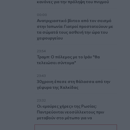
κανόνες για την πρόληψη του πνιγμού
00:00
Ανατριχιαστικό βίντεο από τον σεισμό
στην Ιαπωνία: Γιατροί προστατεύουν με
τα σώματά τους ασθενή την ώρα του
χειρουργείου
23:54
Τραμπ: Ο πόλεμος με το Ιράν "θα
τελειώσει σύντομα"
23:43
30χρονη έπεσε στη θάλασσα από την
γέφυρα της Χαλκίδας
23:32
Οι «μαύρες χήρες» της Ρωσίας:
Παντρεύονται νεοσύλλεκτους πριν
μεταβούν στο μέτωπο για να
εισπράξουν τις «παχυλές»
αποζημιώσεις