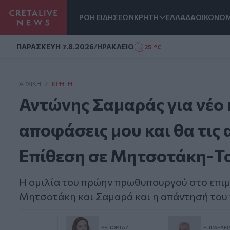
ΡΟΗ ΕΙΔΗΣΕΩΝ
ΚΡΗΤΗ
ΕΛΛΑΔΑ
ΟΙΚΟΝΟΜ
Homepage
ΠΑΡΑΣΚΕΥΗ 7.8.2026
/
ΗΡΑΚΛΕΙΟ
25 °C
ΑΡΧΙΚΗ
/
ΚΡΉΤΗ
Αντώνης Σαμαράς για νέο 
αποφάσεις μου και θα τις
Επίθεση σε Μητσοτάκη-Τ
Η ομιλία του πρώην πρωθυπουργού στο επιμ
Μητσοτάκη και Σαμαρά και η απάντησή του γ
ΡΕΠΟΡΤΆΖ:
ΕΠΙΜΈΛΕΙ