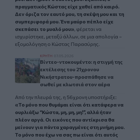
πραγματικός Κώστας είχε χαθεί από καιρό.
Δεν όριζα τον εαυτό μου, τη σκέψη μου και τη
συμπεριφορά μου. Ένα μαύρο πέπλο είχε
σκεπάσει το μυαλό μου»
, φέρεται να
ισχυρίστηκε, μεταξύ άλλων, σε μια απολογία –
εξομολόγηση ο Κώστας Παρασύρης.
Βίντεο-ντοκουμέντο: η στιγμή της εκτέλε
ΚΡΗΤΗ
07.05.2026
Βίντεο-ντοκουμέντο: η στιγμή της
εκτέλεσης του 21χρονου
Νικήστρατου-προσπάθησε να
σωθεί με κλωτσιά στον αέρα
Από την πλευρά της, η 56χρονη υποστήριξε:
«Το μόνο που θυμάμαι είναι ότι κατάφερα να
ουρλιάξω “Κώστα, μη, μη, μη!”, αλλά ήταν
πλέον αργά. Οι εικόνες που αντίκρισα θα
μείνουν για πάντα χαραγμένες στη μνήμη μου.
Το μόνο που έχω να σας πω είναι ότι αυτός