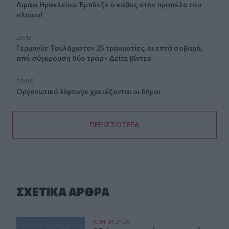
Λιμάνι Ηρακλείου: Έμπλεξε ο κάβος στην προπέλα του
πλοίου!
20:15
Γερμανία: Τουλάχιστον 25 τραυματίες, οι επτά σοβαρά,
από σύγκρουση δύο τραμ - Δείτε βίντεο
20:06
Οργανωτικό λίφτινγκ χρειάζονται οι δήμοι
ΠΕΡΙΣΣΟΤΕΡΑ
ΣΧΕΤΙΚA AΡΘΡΑ
Αδιάκοπες οι ροές μεταναστών στην Κρήτη: Νέα «καρα
ΚΡΗΤΗ
21:26