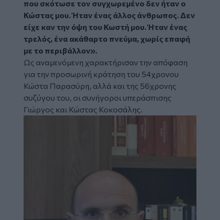
που σκότωσε τον συγχωρεμένο δεν ήταν ο
Κώστας μου. Ήταν ένας άλλος άνθρωπος. Δεν
είχε καν την όψη του Κωστή μου. Ήταν ένας
τρελός, ένα ακάθαρτο πνεύμα, χωρίς επαφή
με το περιβάλλον».
Ως αναμενόμενη χαρακτήρισαν την απόφαση
για την προσωρινή κράτηση του 54χρονου
Κώστα Παρασύρη, αλλά και της 56χρονης
συζύγου του, οι συνήγοροι υπεράσπισης
Γιώργος και Κώστας Κοκοσάλης.
Image