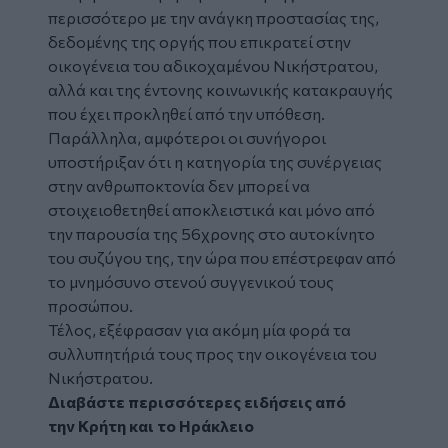
περισσότερο με την ανάγκη προστασίας της,
δεδομένης της οργής που επικρατεί στην
οικογένεια του αδικοχαμένου Νικήστρατου,
αλλά και της έντονης κοινωνικής κατακραυγής
που έχει προκληθεί από την υπόθεση.
Παράλληλα, αμφότεροι οι συνήγοροι
υποστήριξαν ότι η κατηγορία της συνέργειας
στην ανθρωποκτονία δεν μπορεί να
στοιχειοθετηθεί αποκλειστικά και μόνο από
την παρουσία της 56χρονης στο αυτοκίνητο
του συζύγου της, την ώρα που επέστρεφαν από
το μνημόσυνο στενού συγγενικού τους
προσώπου.
Τέλος, εξέφρασαν για ακόμη μία φορά τα
συλλυπητήριά τους προς την οικογένεια του
Νικήστρατου.
Διαβάστε περισσότερες ειδήσεις από
την
Κρήτη
και το
Ηράκλειο