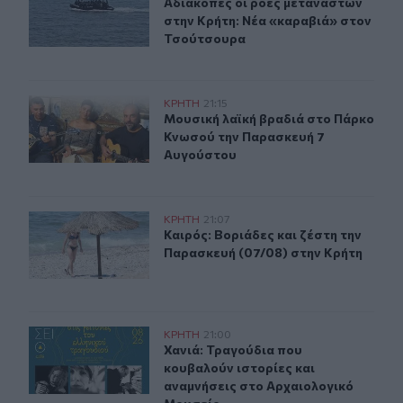
Αδιάκοπες οι ροές μεταναστών στη
Αδιάκοπες οι ροές μεταναστών
στην Κρήτη: Νέα «καραβιά» στον
Τσούτσουρα
Μουσική λαϊκή βραδιά στο Πάρκο Κνωσού την Παρασκ
ΚΡΗΤΗ
21:15
Μουσική λαϊκή βραδιά στο Πάρκο 
Μουσική λαϊκή βραδιά στο Πάρκο
Κνωσού την Παρασκευή 7
Αυγούστου
Καιρός: Βοριάδες και ζέστη την Παρασκευή (07/08) στη
ΚΡΗΤΗ
21:07
Καιρός: Βοριάδες και ζέστη την Πα
Καιρός: Βοριάδες και ζέστη την
Παρασκευή (07/08) στην Κρήτη
Χανιά: Τραγούδια που κουβαλούν ιστορίες και αναμνήσ
ΚΡΗΤΗ
21:00
Χανιά: Τραγούδια που κουβαλούν ι
Χανιά: Τραγούδια που
κουβαλούν ιστορίες και
αναμνήσεις στο Αρχαιολογικό