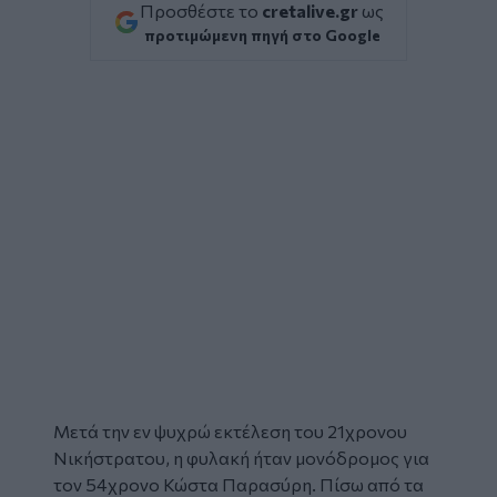
Προσθέστε το
cretalive.gr
ως
προτιμώμενη πηγή στο Google
Μετά την εν ψυχρώ εκτέλεση του 21χρονου
Νικήστρατου
, η
φυλακή
ήταν μονόδρομος για
τον 54χρονο
Κώστα Παρασύρη
. Πίσω από τα