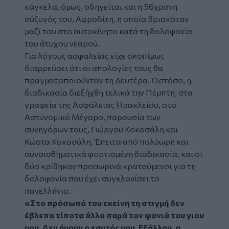
κάγκελα, όμως, οδηγείται και η 56χρονη
σύζυγός
του, Αφροδίτη, η οποία βρισκόταν
μαζί του στο αυτοκίνητο κατά τη δολοφονία
του άτυχου νεαρού.
Για λόγους ασφαλείας είχε σκοπίμως
διαρρεύσει ότι οι
απολογίες
τους θα
πραγματοποιούνταν τη Δευτέρα. Ωστόσο, η
διαδικασία διεξήχθη τελικά την Πέμπτη, στα
γραφεία της Ασφάλειας Ηρακλείου, στο
Αστυνομικό Μέγαρο, παρουσία των
συνηγόρων τους, Γιώργου Κοκοσάλη και
Κώστα Κοκοσάλη. Έπειτα από πολύωρη και
συναισθηματικά φορτισμένη διαδικασία, και οι
δύο κρίθηκαν προσωρινά κρατούμενοι για τη
δολοφονία που έχει συγκλονίσει το
πανελλήνιο.
«Στο πρόσωπό του εκείνη τη στιγμή δεν
έβλεπα τίποτα άλλο παρά τον φονιά του γιου
μου. Δεν ήμουν ο εαυτός μου. Εξάλλου, ο