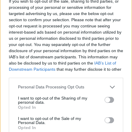
If you wish to opt-out of the sale, sharing to third parties, or
Χρήστος Δάντης: «Δεν περίμενα την αχαριστία, 22 χρόνια
processing of your personal or sensitive information for
μετά και συνάδελφοι προσπαθούν να ξεχάσουν ότι
targeted advertising by us, please use the below opt-out
έγραψα αυτό το τραγούδι»
section to confirm your selection. Please note that after your
opt-out request is processed you may continue seeing
22:14
interest-based ads based on personal information utilized by
Ξεκινούν τα δοκιμαστικά δρομολόγια της επέκτασης του
us or personal information disclosed to third parties prior to
Μετρό Θεσσαλονίκης
your opt-out. You may separately opt-out of the further
disclosure of your personal information by third parties on the
22:05
IAB’s list of downstream participants. This information may
Τζόκερ: Αυτοί είναι οι τυχεροί αριθμοί που κερδίζουν
also be disclosed by us to third parties on the
IAB’s List of
πάνω από 2 εκατ. ευρώ
Downstream Participants
that may further disclose it to other
third parties.
21:56
Συρία: Βόμβα εξερράγη σε λεωφορείο κοντά στη
Personal Data Processing Opt Outs
Δαμασκό – Τουλάχιστον 2 νεκροί και 13 τραυματίες
I want to opt-out of the Sharing of my
personal data.
21:43
Opted In
Απίστευτο περιστατικό σε αγώνα μπέιζμπολ: Μπαστούνι
παίκτη εκτοξεύτηκε στις κερκίδες και τραυμάτισε θεατή
I want to opt-out of the Sale of my
Personal Data.
- Δείτε βίντεο
Opted In