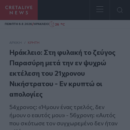
Homepage
/
26 °C
ΠΕΜΠΤΗ 6.8.2026
ΗΡΑΚΛΕΙΟ
ΑΡΧΙΚΗ
/
ΚΡΉΤΗ
Ηράκλειο: Στη φυλακή το ζεύγος
Παρασύρη μετά την εν ψυχρώ
εκτέλεση του 21χρονου
Νικήστρατου - Εν κρυπτώ οι
απολογίες
54χρονος: «Ήμουν ένας τρελός, δεν
ήμουν ο εαυτός μου» - 56χρονη: «Αυτός
που σκότωσε τον συγχωρεμένο δεν ήταν