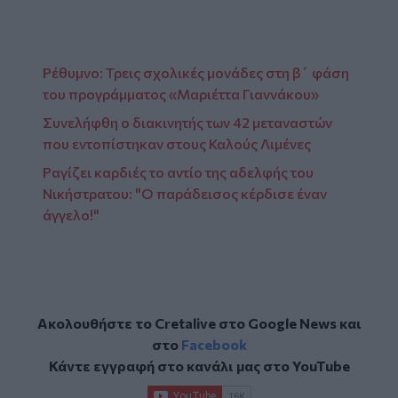
Ρέθυμνο: Τρεις σχολικές μονάδες στη β΄ φάση
του προγράμματος «Μαριέττα Γιαννάκου»
Συνελήφθη ο διακινητής των 42 μεταναστών
που εντοπίστηκαν στους Καλούς Λιμένες
Ραγίζει καρδιές το αντίο της αδελφής του
Νικήστρατου: "Ο παράδεισος κέρδισε έναν
άγγελο!"
Ακολουθήστε το Cretalive στο
Google News
και
στο
Facebook
Κάντε εγγραφή στο κανάλι μας στο
YouTube