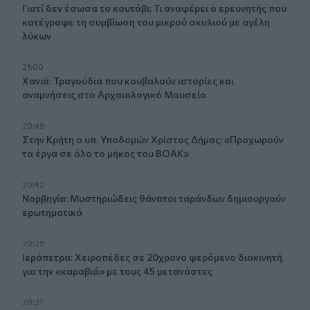
Γιατί δεν έσωσα το κουτάβι: Τι αναφέρει ο ερευνητής που
κατέγραφε τη συμβίωση του μικρού σκυλιού με αγέλη
λύκων
21:00
Χανιά: Τραγούδια που κουβαλούν ιστορίες και
αναμνήσεις στο Αρχαιολογικό Μουσείο
20:49
Στην Κρήτη ο υπ. Υποδομών Χρίστος Δήμας: «Προχωρούν
τα έργα σε όλο το μήκος του ΒΟΑΚ»
20:42
Νορβηγία: Μυστηριώδεις θάνατοι ταράνδων δημιουργούν
ερωτηματικά
20:29
Ιεράπετρα: Χειροπέδες σε 20χρονο φερόμενο διακινητή
για την «καραβιά» με τους 45 μετανάστες
20:21