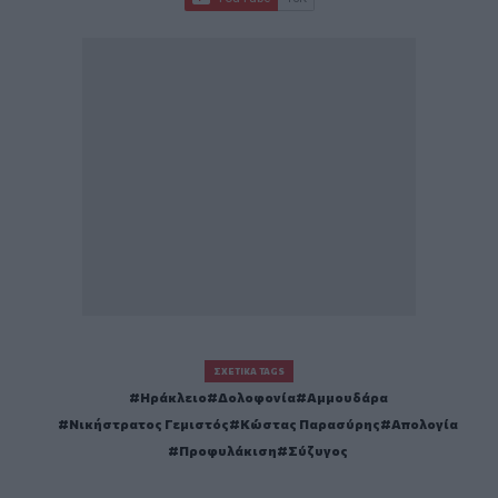
ΣΧΕΤΙΚΆ TAGS
Ηράκλειο
Δολοφονία
Αμμουδάρα
Νικήστρατος Γεμιστός
Κώστας Παρασύρης
Απολογία
Προφυλάκιση
Σύζυγος