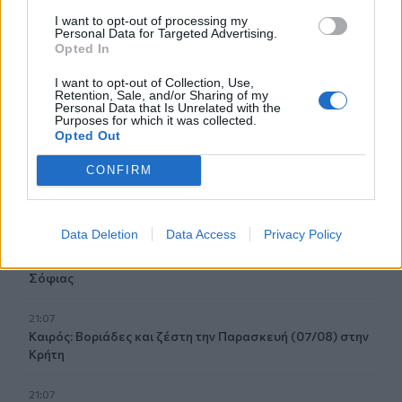
21:30
I want to opt-out of processing my
Γκουτέρες: Άμεσος τερματισμός των επιθέσεων κατά
Personal Data for Targeted Advertising.
Opted In
αμάχων σε Ουκρανία και Ρωσία
I want to opt-out of Collection, Use,
21:26
Retention, Sale, and/or Sharing of my
Αδιάκοπες οι ροές μεταναστών στην Κρήτη: Νέα
Personal Data that Is Unrelated with the
Purposes for which it was collected.
«καραβιά» στον Τσούτσουρα
Opted Out
21:15
CONFIRM
Μουσική λαϊκή βραδιά στο Πάρκο Κνωσού την
Παρασκευή 7 Αυγούστου
Data Deletion
Data Access
Privacy Policy
21:14
ΟΦΗ: Μεγάλο προβάδισμα πρόκρισης για την ΤΣΣΚΑ
Σόφιας
21:07
Καιρός: Βοριάδες και ζέστη την Παρασκευή (07/08) στην
Κρήτη
21:07