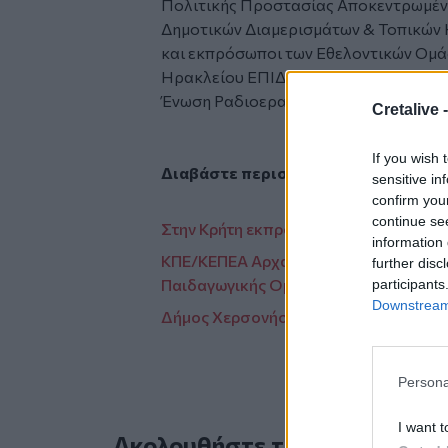
Πολιτικής Προστασίας Αποκεντρωμένη
Δημοτικών Διαμερισμάτων & Τοπικών 
και εκπρόσωποι των Εθελοντικών Ομά
Ηρακλείου ΕΠΙΔΡΑΣΙΣ, Εθελοντές Σαμ
Ένωση Ραδιοερασιτεχνών Κρήτης και Φ
Cretalive 
If you wish 
Διαβάστε περισσότερες ειδήσεις α
sensitive in
confirm you
continue se
Στην Κρήτη εκπρόσωποι τουριστικών ο
information 
ΚΠΕ/ΚΕΠΕΑ Αρχανών - Ρούβα - Γουβών: 
further disc
Παιδαγωγικής Ομάδας
participants
Downstream 
Δήμος Χερσονήσου: Συμμετοχή στο ευ
Persona
I want t
Ακολουθήστε το Cretalive στ