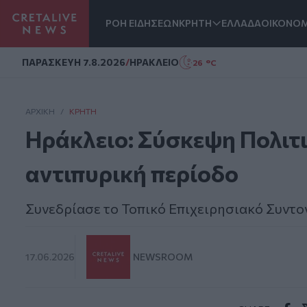
ΡΟΗ ΕΙΔΗΣΕΩΝ
ΚΡΗΤΗ
ΕΛΛΑΔΑ
ΟΙΚΟΝΟΜ
Homepage
ΠΑΡΑΣΚΕΥΗ 7.8.2026
/
ΗΡΑΚΛΕΙΟ
26 °C
ΑΡΧΙΚΗ
/
ΚΡΉΤΗ
Ηράκλειο: Σύσκεψη Πολιτι
αντιπυρική περίοδο
Συνεδρίασε το Τοπικό Επιχειρησιακό Συντο
17.06.2026
NEWSROOM