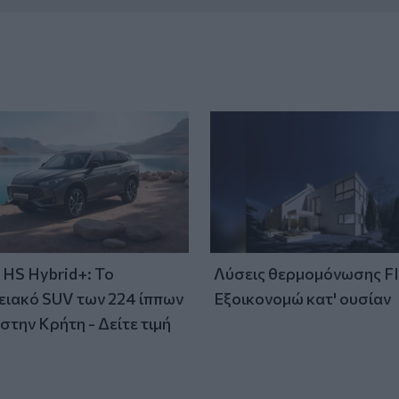
HS Hybrid+: Το
Λύσεις θερμομόνωσης F
ειακό SUV των 224 ίππων
Εξοικονομώ κατ' ουσίαν
στην Κρήτη - Δείτε τιμή