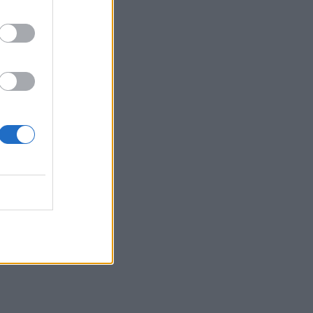
21:56
Συρία: Βόμβα εξερράγη σε λεωφορείο
κοντά στη Δαμασκό – Τουλάχιστον 2
νεκροί και 13 τραυματίες
21:43
Απίστευτο περιστατικό σε αγώνα
μπέιζμπολ: Μπαστούνι παίκτη
εκτοξεύτηκε στις κερκίδες και
τραυμάτισε θεατή - Δείτε βίντεο
21:30
Γκουτέρες: Άμεσος τερματισμός των
επιθέσεων κατά αμάχων σε Ουκρανία
και Ρωσία
21:26
Αδιάκοπες οι ροές μεταναστών στην
Κρήτη: Νέα «καραβιά» στον
Τσούτσουρα - Ανάμεσά τους γυναίκες
και μικρά παιδιά