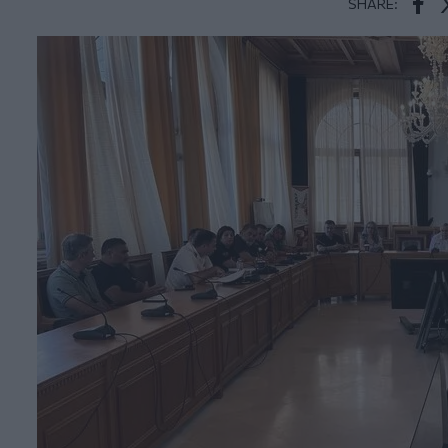
SHARE:
Face
T