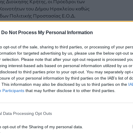
ς Διοίκησης Κρήτης, οι Πρόεδροι των
Κοινοτήτων του Δήμου Ηρακλείου καθώς
δων Πολιτικής Προστασίας Ε.Ο.Δ.
αρείτες Ελληνικού Ερυθρού Σταυρού,
ίλιος Ζευς.
-
Do Not Process My Personal Information
to opt-out of the sale, sharing to third parties, or processing of your per
πό την
Κρήτη
και το
Ηράκλειο
formation for targeted advertising by us, please use the below opt-out s
r selection. Please note that after your opt-out request is processed y
eing interest-based ads based on personal information utilized by us or
ργανισμών από την Ινδία
disclosed to third parties prior to your opt-out. You may separately opt-
κινητικότητες των μελών της
losure of your personal information by third parties on the IAB’s list of
. This information may also be disclosed by us to third parties on the
IA
Participants
that may further disclose it to other third parties.
ρωπαϊκό έργο GreenInCities
l Data Processing Opt Outs
o opt-out of the Sharing of my personal data.
ο
Google News
και στο
Facebook