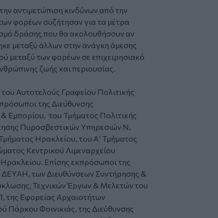
 την αντιμετώπιση κινδύνων από την
των φορέων συζήτησαν για τα μέτρα
σμό δράσης που θα ακολουθήσουν αν
θηκε μεταξύ άλλων στην ανάγκη άμεσης
μού μεταξύ των φορέων σε επιχειρησιακό
νθρώπινης ζωής και περιουσίας.
 του Αυτοτελούς Γραφείου Πολιτικής
πρόσωποι της Διεύθυνσης
 & Εμπορίου, του Τμήματος Πολιτικής
ίκησης Πυροσβεστικών Υπηρεσιών Ν.
 Τμήματος Ηρακλείου, του Α’ Τμήματος
ώματος Κεντρικού Λιμεναρχείου
 Ηρακλείου. Επίσης εκπρόσωποι της
ς ΔΕΥΑΗ, των Διευθύνσεων Συντήρησης &
ύκλωσης, Τεχνικών Έργων & Μελετών του
Π, της Εφορείας Αρχαιοτήτων
ού Πάρκου Φοινικιάς, της Διεύθυνσης