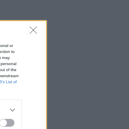
η 46χρονη κατηγορούμενη για
εμπρησμό
22:30
Αυτές είναι οι πιο επικίνδυνες
εβδομάδες για μεγάλες πυρκαγιές
sonal or
22:21
ection to
Χρήστος Δάντης: «Δεν περίμενα την
ou may
αχαριστία, 22 χρόνια μετά και
 personal
συνάδελφοι προσπαθούν να ξεχάσουν
out of the
ότι έγραψα αυτό το τραγούδι»
 downstream
B’s List of
22:14
Ξεκινούν τα δοκιμαστικά δρομολόγια
της επέκτασης του Μετρό
Θεσσαλονίκης
22:05
Τζόκερ: Αυτοί είναι οι τυχεροί αριθμοί
που κερδίζουν πάνω από 2 εκατ. ευρώ