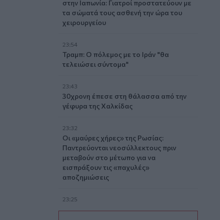
στην Ιαπωνία: Γιατροί προστατεύουν με
τα σώματά τους ασθενή την ώρα του
χειρουργείου
23:54
Τραμπ: Ο πόλεμος με το Ιράν "θα
τελειώσει σύντομα"
23:43
30χρονη έπεσε στη θάλασσα από την
γέφυρα της Χαλκίδας
23:32
Οι «μαύρες χήρες» της Ρωσίας:
Παντρεύονται νεοσύλλεκτους πριν
μεταβούν στο μέτωπο για να
εισπράξουν τις «παχυλές»
αποζημιώσεις
23:25
Ρόδος: Έσπασε ο κάβος και τραυμάτισε
ναυτικό