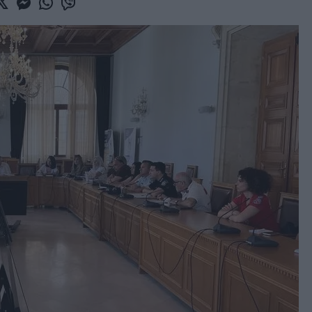
book
witter
Messenger
Whatsapp
Viber