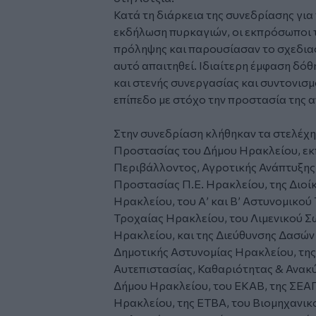
Κατά τη διάρκεια της συνεδρίασης για
εκδήλωση πυρκαγιών, οι εκπρόσωποι 
πρόληψης και παρουσίασαν το σχεδια
αυτό απαιτηθεί. Ιδιαίτερη έμφαση δό
και στενής συνεργασίας και συντονισ
επίπεδο με στόχο την προστασία της α
Στην συνεδρίαση κλήθηκαν τα στελέχη
Προστασίας του Δήμου Ηρακλείου, εκ
Περιβάλλοντος, Αγροτικής Ανάπτυξης
Προστασίας Π.Ε. Ηρακλείου, της Διο
Ηρακλείου, του Α’ και Β’ Αστυνομικού
Τροχαίας Ηρακλείου, του Λιμενικού Σ
Ηρακλείου, και της Διεύθυνσης Δασών
Δημοτικής Αστυνομίας Ηρακλείου, τη
Αυτεπιστασίας, Καθαριότητας & Ανακ
Δήμου Ηρακλείου, του ΕΚΑΒ, της ΣΕΑ
Ηρακλείου, της ΕΤΒΑ, του Βιομηχανικ