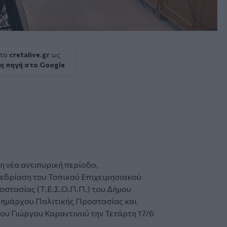
 το
cretalive.gr
ως
η πηγή στο Google
τη νέα αντιπυρική περίοδο,
εδρίαση του Τοπικού Επιχειρησιακού
στασίας (Τ.Ε.Σ.Ο.Π.Π.) του Δήμου
δημάρχου Πολιτικής Προστασίας και
ου Γιώργου Καραντινού την Τετάρτη 17/6