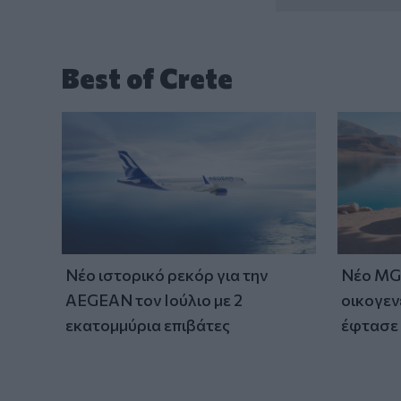
Best of Crete
Νέο ιστορικό ρεκόρ για την
Νέο MG 
AEGEAN τον Ιούλιο με 2
οικογεν
εκατομμύρια επιβάτες
έφτασε 