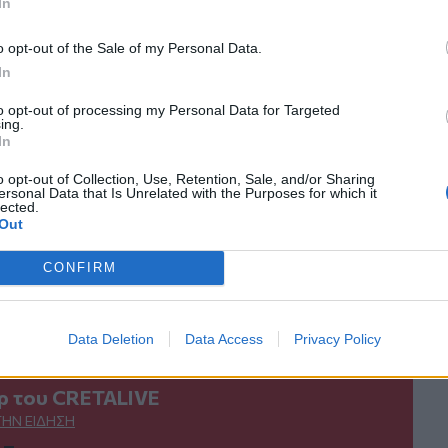
In
κανάλι μας στο
YouTube
o opt-out of the Sale of my Personal Data.
In
to opt-out of processing my Personal Data for Targeted
ing.
In
o opt-out of Collection, Use, Retention, Sale, and/or Sharing
ersonal Data that Is Unrelated with the Purposes for which it
lected.
Out
ΙΚΆ TAGS
CONFIRM
οστασία
Αντιπυρική Περίοδος
Data Deletion
Data Access
Privacy Policy
ερ του CRETALIVE
ΤΗΝ ΕΊΔΗΣΗ