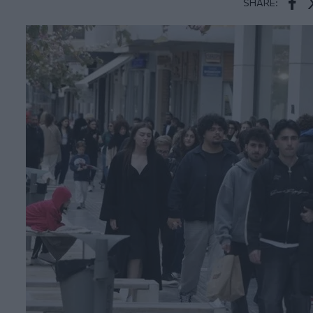
SHARE:
Face
T