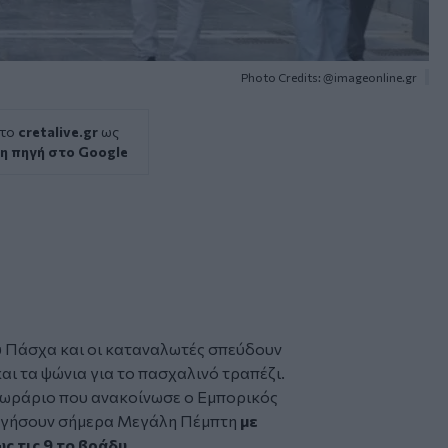
Photo Credits: @imageonline.gr
 το
cretalive.gr
ως
η πηγή στο Google
υ
Πάσχα
και οι καταναλωτές σπεύδουν
αι τα ψώνια για το πασχαλινό τραπέζι.
ό ωράριο που ανακοίνωσε ο
Εμπορικός
υργήσουν σήμερα Μεγάλη Πέμπτη
με
ς τις 9 το βράδυ
.