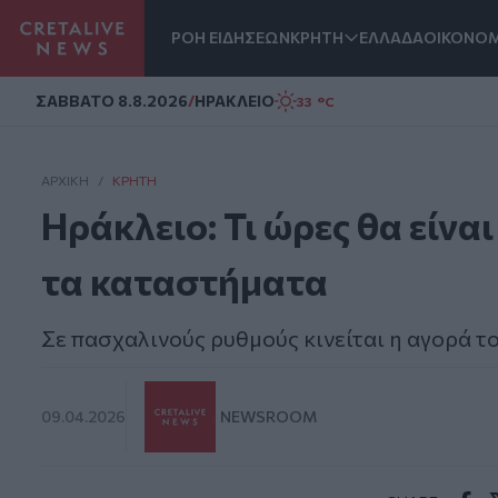
ΡΟΗ ΕΙΔΗΣΕΩΝ
ΚΡΗΤΗ
ΕΛΛΑΔΑ
ΟΙΚΟΝΟΜ
Homepage
ΣAΒΒΑΤΟ 8.8.2026
/
ΗΡΑΚΛΕΙΟ
33 °C
ΑΡΧΙΚΗ
/
ΚΡΉΤΗ
Ηράκλειο: Τι ώρες θα είνα
τα καταστήματα
Σε πασχαλινούς ρυθμούς κινείται η αγορά τ
09.04.2026
NEWSROOM