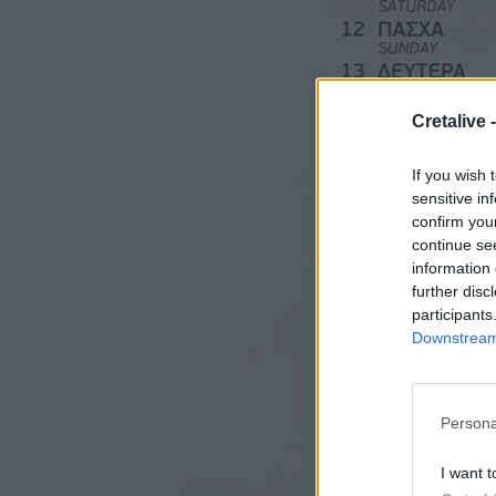
Cretalive 
If you wish 
sensitive in
confirm you
continue se
information 
further disc
participants
Downstream 
Persona
I want t