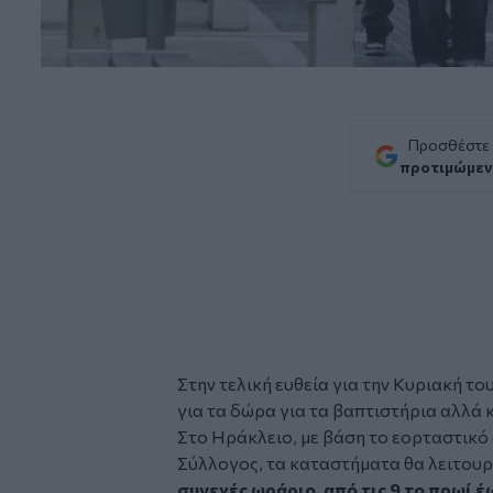
Προσθέστε
προτιμώμεν
Στην τελική ευθεία για την Κυριακή το
για τα δώρα για τα βαπτιστήρια αλλά κ
Στο Ηράκλειο, με βάση το εορταστικ
Σύλλογος
, τα καταστήματα θα λειτο
συνεχές ωράριο, από τις 9 το πρωί έω