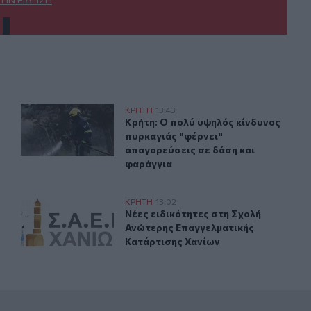
γίνεται η κυκλοφορία
Κρήτη: Ο πολύ υψηλός κίνδυνος πυρκαγιάς "φέρνει" απ
ΚΡΗΤΗ
13:43
ηροπόταμο – Πώς θα γίνεται η κυκλοφορία
Κρήτη: Ο πολύ υψηλός κίνδυνος πυρ
Κρήτη: Ο πολύ υψηλός κίνδυνος
πυρκαγιάς "φέρνει"
απαγορεύσεις σε δάση και
φαράγγια
ια ΒΑΕ, μισθολογικά και εργασιακά θεματα
Νέες ειδικότητες στη Σχολή Ανώτερης Επαγγελματικής 
ΚΡΗΤΗ
13:02
ρωτική συνάντηση για ΒΑΕ, μισθολογικά και εργασιακά θεμ
Νέες ειδικότητες στη Σχολή Ανώτε
Νέες ειδικότητες στη Σχολή
Ανώτερης Επαγγελματικής
Κατάρτισης Χανίων