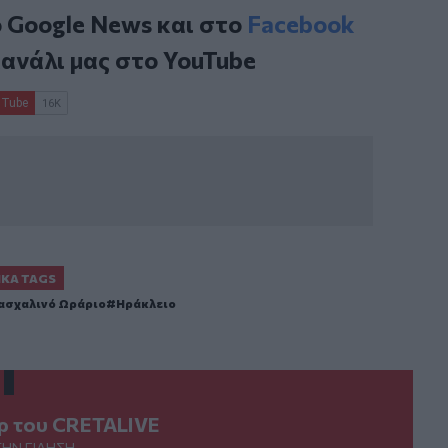
ο
Google News
και στο
Facebook
κανάλι μας στο
YouTube
ΙΚΆ TAGS
ασχαλινό Ωράριο
Ηράκλειο
ερ του CRETALIVE
ΤΗΝ ΕΊΔΗΣΗ