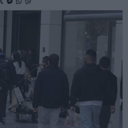
book
witter
Messenger
Whatsapp
Viber