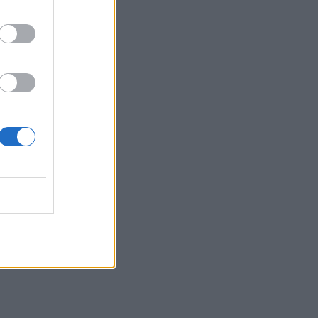
Patriot στη Σαουδική Αραβία
13:11
Νοσοκομείο Αγ. Νικολάου: Ενημερωτική
συνάντηση για ΒΑΕ, μισθολογικά και
εργασιακά θεματα
13:03
Βίντεο: Μεθυσμένη σκότωσε νύφη
λίγες ώρες μετά τον γάμο της στη Νότια
Καρολίνα
13:02
Νέες ειδικότητες στη Σχολή Ανώτερης
Επαγγελματικής Κατάρτισης Χανίων
13:00
Τουρισμός για Όλους 2026: Άνοιξε η
πλατφόρμα για τα ΑΦΜ που λήγουν σε
7 ή 8