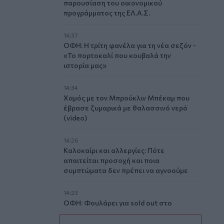
παρουσίαση του οικονομικού
προγράμματος της ΕΛ.Α.Σ.
14:37
ΟΦΗ: Η τρίτη φανέλα για τη νέα σεζόν -
«Το πορτοκαλί που κουβαλά την
ιστορία μας»
14:34
Χαμός με τον Μπρούκλιν Μπέκαμ που
έβρασε ζυμαρικά με θαλασσινό νερό
(video)
14:26
Καλοκαίρι και αλλεργίες: Πότε
απαιτείται προσοχή και ποια
συμπτώματα δεν πρέπει να αγνοούμε
14:23
ΟΦΗ: Φουλάρει για sold out στο
Σούπερ Καπ με την ΑΕΚ!