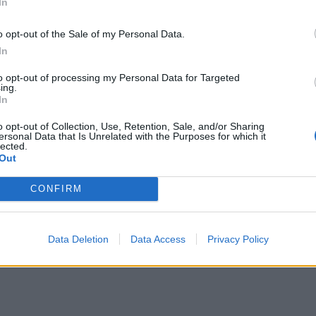
In
o opt-out of the Sale of my Personal Data.
In
ς από την
Κρήτη
και το
Ηράκλειο
to opt-out of processing my Personal Data for Targeted
ing.
In
o opt-out of Collection, Use, Retention, Sale, and/or Sharing
ersonal Data that Is Unrelated with the Purposes for which it
lected.
Out
άσταση ήταν 44χρονη – Κατασχέθηκαν 736
CONFIRM
ων για την ενίσχυση της Αιματολογικής
Data Deletion
Data Access
Privacy Policy
ς Σούδας την Κυριακή 17 Μαΐου