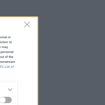
13:46
Παλαιό Φάληρο: Συνελήφθη ένα ακόμα
μέλος της ρωσόφωνης μαφίας
13:43
Κρήτη: Ο πολύ υψηλός κίνδυνος
πυρκαγιάς "φέρνει" απαγορεύσεις σε
sonal or
δάση και φαράγγια
ection to
ou may
13:28
 personal
Συναγερμός για τους ισχυρούς ανέμους
out of the
– Το... παράδειγμα της Κρήτης μετά τις
 downstream
δύσκολες πυρκαγιές
B’s List of
13:26
Ιταλία: Το θερμότερο καλοκαίρι του
αιώνα πλήττει τη χώρα με 48 βαθμούς
Κελσίου
13:19
ΥΠΕΘΑ: Μηνιαία επανεξέταση για τους