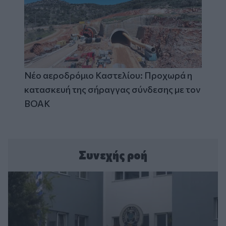
Νέο αεροδρόμιο Καστελίου: Προχωρά η
κατασκευή της σήραγγας σύνδεσης με τον
ΒΟΑΚ
Συνεχής ροή