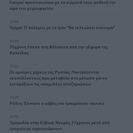
Γιατροί προστατεύουν με τα σώματά τους ασθενή την
ώρα του χειρουργείου
23:54
Τραμπ: Ο πόλεμος με το Ιράν "θα τελειώσει σύντομα"
23:43
30χρονη έπεσε στη θάλασσα από την γέφυρα της
Χαλκίδας
23:32
Οι «μαύρες χήρες» της Ρωσίας: Παντρεύονται
νεοσύλλεκτους πριν μεταβούν στο μέτωπο για να
εισπράξουν τις «παχυλές» αποζημιώσεις
23:25
Ρόδος: Έσπασε ο κάβος και τραυμάτισε ναυτικό
23:19
Τραγωδία στην Εύβοια: Νεκρός 37χρονος μετά από
τροχαίο με αγριογούρουνο