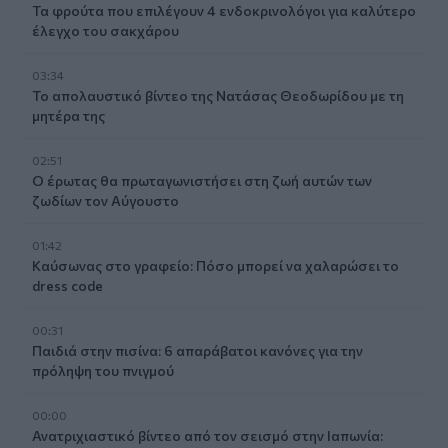
Τα φρούτα που επιλέγουν 4 ενδοκρινολόγοι για καλύτερο
έλεγχο του σακχάρου
03:34
Το απολαυστικό βίντεο της Νατάσας Θεοδωρίδου με τη
μητέρα της
02:51
Ο έρωτας θα πρωταγωνιστήσει στη ζωή αυτών των
ζωδίων τον Αύγουστο
01:42
Καύσωνας στο γραφείο: Πόσο μπορεί να χαλαρώσει το
dress code
00:31
Παιδιά στην πισίνα: 6 απαράβατοι κανόνες για την
πρόληψη του πνιγμού
00:00
Ανατριχιαστικό βίντεο από τον σεισμό στην Ιαπωνία: