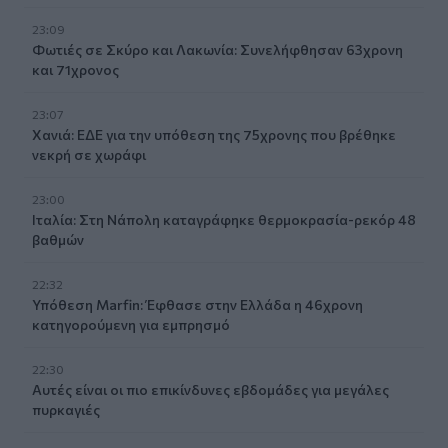
23:09
Φωτιές σε Σκύρο και Λακωνία: Συνελήφθησαν 63χρονη
και 71χρονος
23:07
Χανιά: ΕΔΕ για την υπόθεση της 75χρονης που βρέθηκε
νεκρή σε χωράφι
23:00
Ιταλία: Στη Νάπολη καταγράφηκε θερμοκρασία-ρεκόρ 48
βαθμών
22:32
Υπόθεση Marfin: Έφθασε στην Ελλάδα η 46χρονη
κατηγορούμενη για εμπρησμό
22:30
Αυτές είναι οι πιο επικίνδυνες εβδομάδες για μεγάλες
πυρκαγιές