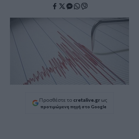
Facebook
Twitter
Messenger
Whatsapp
Viber
Προσθέστε το
cretalive.gr
ως
προτιμώμενη πηγή στο Google