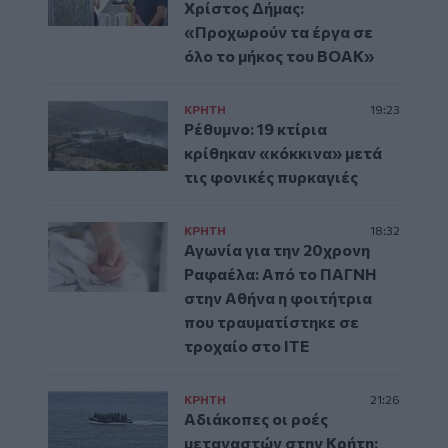
Χρίστος Δήμας:
«Προχωρούν τα έργα σε
όλο το μήκος του ΒΟΑΚ»
ΚΡΗΤΗ
19:23
Ρέθυμνο: 19 κτίρια
κρίθηκαν «κόκκινα» μετά
τις φονικές πυρκαγιές
ΚΡΗΤΗ
18:32
Αγωνία για την 20χρονη
Ραφαέλα: Από το ΠΑΓΝΗ
στην Αθήνα η φοιτήτρια
που τραυματίστηκε σε
τροχαίο στο ΙΤΕ
ΚΡΗΤΗ
21:26
Αδιάκοπες οι ροές
μεταναστών στην Κρήτη: