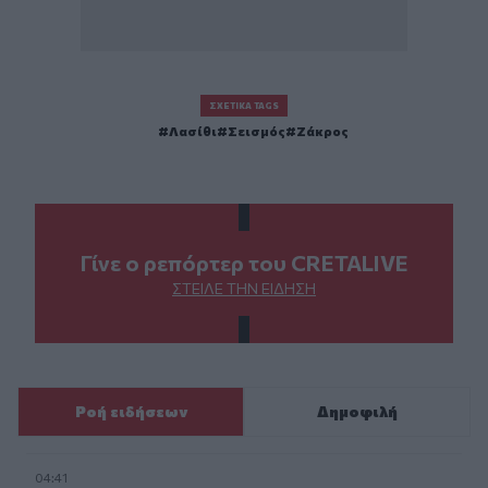
ΣΧΕΤΙΚΆ TAGS
Λασίθι
Σεισμός
Ζάκρος
Γίνε ο ρεπόρτερ του CRETALIVE
ΣΤΕΊΛΕ ΤΗΝ ΕΊΔΗΣΗ
Ροή ειδήσεων
Δημοφιλή
04:41