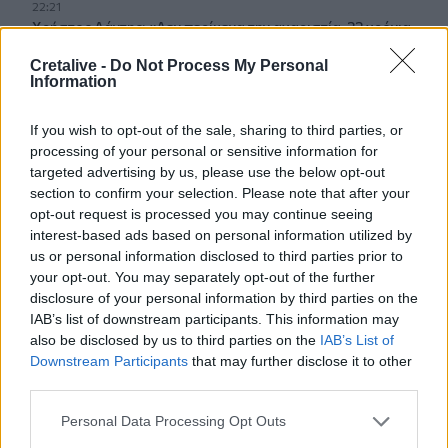
22:21
Χρήστος Δάντης: «Δεν περίμενα την αχαριστία, 22 χρόνια
μετά και συνάδελφοι προσπαθούν να ξεχάσουν ότι
Cretalive -
Do Not Process My Personal
έγραψα αυτό το τραγούδι»
Information
22:14
If you wish to opt-out of the sale, sharing to third parties, or
Ξεκινούν τα δοκιμαστικά δρομολόγια της επέκτασης του
processing of your personal or sensitive information for
Μετρό Θεσσαλονίκης
targeted advertising by us, please use the below opt-out
section to confirm your selection. Please note that after your
22:05
opt-out request is processed you may continue seeing
Τζόκερ: Αυτοί είναι οι τυχεροί αριθμοί που κερδίζουν
interest-based ads based on personal information utilized by
πάνω από 2 εκατ. ευρώ
us or personal information disclosed to third parties prior to
your opt-out. You may separately opt-out of the further
21:56
disclosure of your personal information by third parties on the
Συρία: Βόμβα εξερράγη σε λεωφορείο κοντά στη
IAB’s list of downstream participants. This information may
Δαμασκό – Τουλάχιστον 2 νεκροί και 13 τραυματίες
also be disclosed by us to third parties on the
IAB’s List of
Downstream Participants
that may further disclose it to other
third parties.
ΠΕΡΙΣΣΟΤΕΡΑ
Personal Data Processing Opt Outs