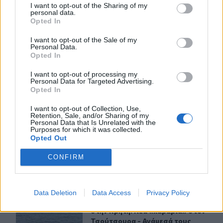
I want to opt-out of the Sharing of my
personal data.
Opted In
ΣΧΕΤΙΚA AΡΘΡΑ
I want to opt-out of the Sale of my
Personal Data.
Opted In
Τραγωδία στην Εύβοια: Νεκρός 37χρονος μετά από τρο
ΚΡΗΤΗ
23:19
Τραγωδία στην Εύβοια: Νεκρός 37χ
Τραγωδία στην Εύβοια: Νεκρός
I want to opt-out of processing my
Personal Data for Targeted Advertising.
37χρονος μετά από τροχαίο με
Opted In
αγριογούρουνο
I want to opt-out of Collection, Use,
Retention, Sale, and/or Sharing of my
Personal Data that Is Unrelated with the
Χανιά: ΕΔΕ για την υπόθεση της 75χρονης που βρέθηκε 
ΚΡΗΤΗ
23:07
Purposes for which it was collected.
Χανιά: ΕΔΕ για την υπόθεση της 75
Χανιά: ΕΔΕ για την υπόθεση της
Opted Out
75χρονης που βρέθηκε νεκρή σε
χωράφι
CONFIRM
Data Deletion
Data Access
Privacy Policy
Αδιάκοπες οι ροές μεταναστών στην Κρήτη: Νέα «καραβ
ΚΡΗΤΗ
21:26
Αδιάκοπες οι ροές μεταναστών στην
Αδιάκοπες οι ροές μεταναστών
στην Κρήτη: Νέα «καραβιά» στον
Τσούτσουρα - Ανάμεσά τους