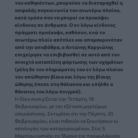
του καθηκόντων, μπορούσε να διαταραχθεί η
ασφαλής συγκοινωνία του ανωτέρω πλοίου,
κατά τρόπο που να μπορεί να προκύψει
κίνδυνος σε άνθρωπο. Ο εν λόγω κίνδυνος
πράγματι προέκυψε, καθόσον, ενώ το
ανωτέρω πλοίο απέπλεε και απομακρυνόταν
από την αποβάθρα, ο Αντώνης Καργιώτης
επιχείρησε να επιβιβασθεί σε αυτό από τον
ανοιχτό καταπέλτη φόρτωσης των οχημάτων
(μέλη δε του πληρώματος του εν λόγω πλοίου
τον απώθησαν βίαια και λόγω της βίαιης
ώθησης έπεσε στη θάλασσα και επήλθε ο
θάνατος του λόγω πνιγμού).
Η δίκη συνεχίζεται την Τετάρτη, 19
Φεβρουαρίου, με την εξέταση μαρτύρων
υπεράσπισης. Εκτιμάται ότι την Πέμπτη, 20
Φεβρουαρίου, είναι πιθανόν να ξεκινήσουν οι
απολογίες των κατηγορουμένων. Στις 5
Μαρτίου εκπνέει το 18μηνο της προφυλάκισης