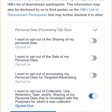
Τραμπ: Ο πόλεμος με το Ιράν "θα τελειώσει σύντομα"
IAB’s list of downstream participants. This information may
also be disclosed by us to third parties on the
IAB’s List of
23:43
Downstream Participants
that may further disclose it to other
30χρονη έπεσε στη θάλασσα από την γέφυρα της
third parties.
Χαλκίδας
Personal Data Processing Opt Outs
23:32
Οι «μαύρες χήρες» της Ρωσίας: Παντρεύονται
I want to opt-out of the Sharing of my
personal data.
νεοσύλλεκτους πριν μεταβούν στο μέτωπο για να
Opted In
εισπράξουν τις «παχυλές» αποζημιώσεις
I want to opt-out of the Sale of my
Personal Data.
23:25
Opted In
Ρόδος: Έσπασε ο κάβος και τραυμάτισε ναυτικό
I want to opt-out of processing my
23:19
Personal Data for Targeted Advertising.
Τραγωδία στην Εύβοια: Νεκρός 37χρονος μετά από
Opted In
τροχαίο με αγριογούρουνο
I want to opt-out of Collection, Use,
Retention, Sale, and/or Sharing of my
23:09
Personal Data that Is Unrelated with the
Purposes for which it was collected.
Φωτιές σε Σκύρο και Λακωνία: Συνελήφθησαν 63χρονη
Opted Out
και 71χρονος