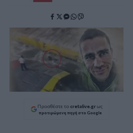
Facebook
Twitter
Messenger
Whatsapp
Viber
Προσθέστε το
cretalive.gr
ως
προτιμώμενη πηγή στο Google