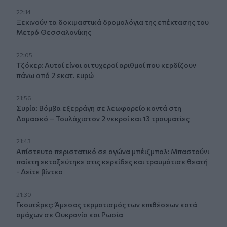
22:14
Ξεκινούν τα δοκιμαστικά δρομολόγια της επέκτασης του
Μετρό Θεσσαλονίκης
22:05
Τζόκερ: Αυτοί είναι οι τυχεροί αριθμοί που κερδίζουν
πάνω από 2 εκατ. ευρώ
21:56
Συρία: Βόμβα εξερράγη σε λεωφορείο κοντά στη
Δαμασκό – Τουλάχιστον 2 νεκροί και 13 τραυματίες
21:43
Απίστευτο περιστατικό σε αγώνα μπέιζμπολ: Μπαστούνι
παίκτη εκτοξεύτηκε στις κερκίδες και τραυμάτισε θεατή
- Δείτε βίντεο
21:30
Γκουτέρες: Άμεσος τερματισμός των επιθέσεων κατά
αμάχων σε Ουκρανία και Ρωσία