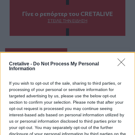
Γίνε ο ρεπόρτερ του CRETALIVE
ΣΤΕΊΛΕ ΤΗΝ ΕΊΔΗΣΗ
Ροή ειδήσεων
Δημοφιλή
Cretalive -
Do Not Process My Personal
Information
00:31
Παιδιά στην πισίνα: 6 απαράβατοι κανόνες για την
If you wish to opt-out of the sale, sharing to third parties, or
πρόληψη του πνιγμού
processing of your personal or sensitive information for
targeted advertising by us, please use the below opt-out
00:00
section to confirm your selection. Please note that after your
Ανατριχιαστικό βίντεο από τον σεισμό στην Ιαπωνία:
opt-out request is processed you may continue seeing
Γιατροί προστατεύουν με τα σώματά τους ασθενή την
interest-based ads based on personal information utilized by
ώρα του χειρουργείου
us or personal information disclosed to third parties prior to
your opt-out. You may separately opt-out of the further
23:54
disclosure of your personal information by third parties on the