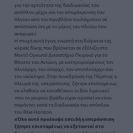
για την αρτιότητα της διαδικασίας του
απόπλου μέχρι και την απομάκρυνση του
πλοίου από τον προβλήτα τουλάχιστον σε
απόσταση ίση με το μήκος του πλοίου που
αναχωρεί.
Η πτυχή αυτή έγινε γνωστή στη διάρκεια της
κύριας δίκης που βρίσκεται σε εξέλιξη στο
Μικτό Ορκωτό Δικαστήριο Πειραιά για το
θάνατο του Αντώνη, με κατηγορούμενους τον
πλοίαρχο, τον ύπαρχο, τον υποπλοίαρχο και
τον ναύκληρο. Στην συνεδρίαση της Πέμπτης η
πλευρά της υπεράσπισης ζήτησε επισταμένως
να κληθούν να καταθέσουν οι δύο λιμενικοί
που το μοιραίο βράδυ είχαν οριστεί να είναι
παρόντες κατά τη διαδικασία του απόπλου
του Blue Horizon.
«Όλο αυτό προέκυψε επειδή η υπεράσπιση
ζήτησε επισταμένως να εξεταστεί στο