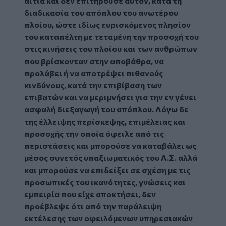
αιτία και δεν επιτηρούσε αυτόν, κατά τη
διαδικασία του απόπλου του ανωτέρου
πλοίου, ώστε ιδίως ευρισκόμενος πλησίον
του καταπέλτη με τεταμένη την προσοχή του
στις κινήσεις του πλοίου και των ανθρώπων
που βρίσκονταν στην αποβάθρα, να
προλάβει ή να αποτρέψει πιθανούς
κινδύνους, κατά την επιβίβαση των
επιβατών και να μεριμνήσει για την εν γένει
ασφαλή διεξαγωγή του απόπλου. Λόγω δε
της έλλειψης περίσκεψης, επιμέλειας και
προσοχής την οποία όφειλε από τις
περιστάσεις και μπορούσε να καταβάλει ως
μέσος συνετός υπαξιωματικός του Λ.Σ. αλλά
και μπορούσε να επιδείξει σε σχέση με τις
προσωπικές του ικανότητες, γνώσεις και
εμπειρία που είχε αποκτήσει, δεν
προέβλεψε ότι από την παράλειψη
εκτέλεσης των οφειλόμενων υπηρεσιακών