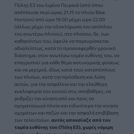
Πύλης Ε3 του λιμένα Πειραιά (από όπου
απέπλευσε περί ώρας 21.15 το πλοίο
Blue
Horizon
) από ώρα 19.00 μέχρι ώρα 22.00
(άλλως μέχρι την ολοκλήρωση του απόπλου
του ανωτέρω πλοίου), στο πλαίσιο, δε, των
καθηκόντων του, όφειλε να παρευρίσκεται
αδιαλείπτως, κατά το προαναφερθέν χρονικό
διάστημα, στον ανωτέρω τομέα ευθύνης του, να
επαγρυπνεί για κάθε θέμα αστυνομικής φύσεως
και να μεριμνά, ιδίως κατά τους καταπόπλους
των πλοίων, κατά την πρόσδεση και λύση
αυτών, για την ασφάλεια και την ελεύθερη
κυκλοφορία του κοινού στις αποβάθρες, να
ρυθμίζει την κίνηση από και προς τα
οχηματαγωγά πλοία και ειδικότερα την κίνηση
οχημάτων και πεζών και την ασφαλή επιβίβαση
των τελευταίων,
αυτός απουσίαζε από τον
τομέα ευθύνης του (Πύλη Ε3), χωρίς νόμιμη