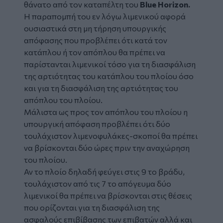
θάνατο από τον καταπέλτη του
Blue Horizon.
Η παραπομπή του εν λόγω λιμενικού αφορά
ουσιαστικά στη μη τήρηση υπουργικής
απόφασης που προβλέπει ότι κατά τον
κατάπλου ή τον απόπλου θα πρέπει να
παρίστανται λιμενικοί τόσο για τη διασφάλιση
της αρτιότητας του κατάπλου του πλοίου όσο
και για τη διασφάλιση της αρτιότητας του
απόπλου του πλοίου.
Μάλιστα ως προς τον απόπλου του πλοίου η
υπουργική απόφαση προβλέπει ότι δύο
τουλάχιστον λιμενοφυλάκες-σκοποί θα πρέπει
να βρίσκονται δύο ώρες πριν την αναχώρηση
του πλοίου.
Αν το
πλοίο
δηλαδή φεύγει στις 9 το βράδυ,
τουλάχιστον από τις 7 το απόγευμα δύο
λιμενικοί θα πρέπει να βρίσκονται στις θέσεις
που ορίζονται για τη διασφάλιση της
ασφαλούς επιβίβασης των επιβατών αλλά και