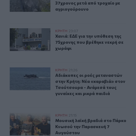
37χρονος μετά από τροχαίο με
αγριογούρουνο
Χανιά: ΕΔΕ για την υπόθεση της 75χρονης που βρέθηκε 
ΚΡΗΤΗ
23:07
Χανιά: ΕΔΕ για την υπόθεση της 75
Χανιά: ΕΔΕ για την υπόθεση της
75χρονης που βρέθηκε νεκρή σε
χωράφι
Αδιάκοπες οι ροές μεταναστών στην Κρήτη: Νέα «καραβ
ΚΡΗΤΗ
21:26
Αδιάκοπες οι ροές μεταναστών στην
Αδιάκοπες οι ροές μεταναστών
στην Κρήτη: Νέα «καραβιά» στον
Τσούτσουρα - Ανάμεσά τους
γυναίκες και μικρά παιδιά
Μουσική λαϊκή βραδιά στο Πάρκο Κνωσού την Παρασκ
ΚΡΗΤΗ
21:15
Μουσική λαϊκή βραδιά στο Πάρκο 
Μουσική λαϊκή βραδιά στο Πάρκο
Κνωσού την Παρασκευή 7
Αυγούστου