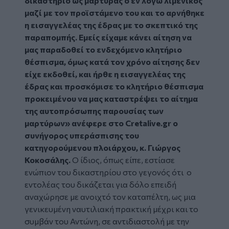
δικαστήριο ως μάρτυρας ο εν λόγω λιμενικός
μαζί με τον προϊστάμενο του και το αρνήθηκε
η εισαγγελέας της έδρας με το σκεπτικό της
παραπομπής. Εμείς είχαμε κάνει αίτηση να
μας παραδοθεί το ενδεχόμενο κλητήριο
θέσπισμα, όμως κατά τον χρόνο αίτησης δεν
είχε εκδοθεί, και ήρθε η εισαγγελέας της
έδρας και προσκόμισε το κλητήριο θέσπισμα
προκειμένου να μας καταστρέψει το αίτημα
της αυτοπρόσωπης παρουσίας των
μαρτύρων» ανέφερε στο Cretalive.gr ο
συνήγορος υπεράσπισης του
κατηγορούμενου πλοιάρχου, κ. Γιώργος
Κοκοσάλης.
Ο ίδιος, όπως είπε, εστίασε
ενώπιον του δικαστηρίου στο γεγονός ότι ο
εντολέας του δικάζεται για δόλο επειδή
αναχώρησε με ανοιχτό τον καταπέλτη, ως μια
γενικευμένη ναυτιλιακή πρακτική μέχρι και το
συμβάν του Αντώνη, σε αντιδιαστολή με την