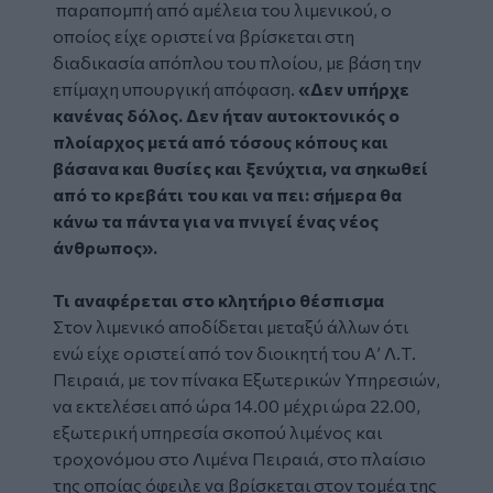
παραπομπή από αμέλεια του λιμενικού, ο
οποίος είχε οριστεί να βρίσκεται στη
διαδικασία απόπλου του πλοίου, με βάση την
επίμαχη υπουργική απόφαση.
«Δεν υπήρχε
κανένας δόλος. Δεν ήταν αυτοκτονικός ο
πλοίαρχος μετά από τόσους κόπους και
βάσανα και θυσίες και ξενύχτια, να σηκωθεί
από το κρεβάτι του και να πει: σήμερα θα
κάνω τα πάντα για να πνιγεί ένας νέος
άνθρωπος».
Τι αναφέρεται στο κλητήριο θέσπισμα
Στον λιμενικό αποδίδεται μεταξύ άλλων ότι
ενώ είχε οριστεί από τον διοικητή του Α’ Λ.Τ.
Πειραιά, με τον πίνακα Εξωτερικών Υπηρεσιών,
να εκτελέσει από ώρα 14.00 μέχρι ώρα 22.00,
εξωτερική υπηρεσία σκοπού λιμένος και
τροχονόμου στο Λιμένα Πειραιά, στο πλαίσιο
της οποίας όφειλε να βρίσκεται στον τομέα της