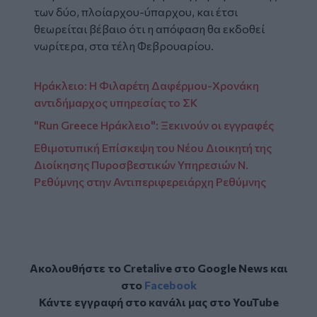
των δύο, πλοίαρχου-ύπαρχου, και έτσι
θεωρείται βέβαιο ότι η απόφαση θα εκδοθεί
νωρίτερα, στα τέλη Φεβρουαρίου.
Ηράκλειο: Η Φιλαρέτη Δαφέρμου-Χρονάκη
αντιδήμαρχος υπηρεσίας το ΣΚ
"Run Greece Ηράκλειο": Ξεκινούν οι εγγραφές
Εθιμοτυπική Επίσκεψη του Νέου Διοικητή της
Διοίκησης Πυροσβεστικών Υπηρεσιών Ν.
Ρεθύμνης στην Αντιπεριφερειάρχη Ρεθύμνης
Ακολουθήστε το Cretalive στο
Google News
και
στο
Facebook
Κάντε εγγραφή στο κανάλι μας στο
YouTube