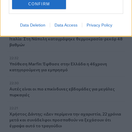
CONFIRM
23:07
Χανιά: ΕΔΕ για την υπόθεση της 75χρονης που βρέθηκε
νεκρή σε χωράφι
Data Deletion
Data Access
Privacy Policy
23:00
Ιταλία: Στη Νάπολη καταγράφηκε θερμοκρασία-ρεκόρ 48
βαθμών
22:32
Υπόθεση Marfin: Έφθασε στην Ελλάδα η 46χρονη
κατηγορούμενη για εμπρησμό
22:30
Αυτές είναι οι πιο επικίνδυνες εβδομάδες για μεγάλες
πυρκαγιές
22:21
Χρήστος Δάντης: «Δεν περίμενα την αχαριστία, 22 χρόνια
μετά και συνάδελφοι προσπαθούν να ξεχάσουν ότι
έγραψα αυτό το τραγούδι»