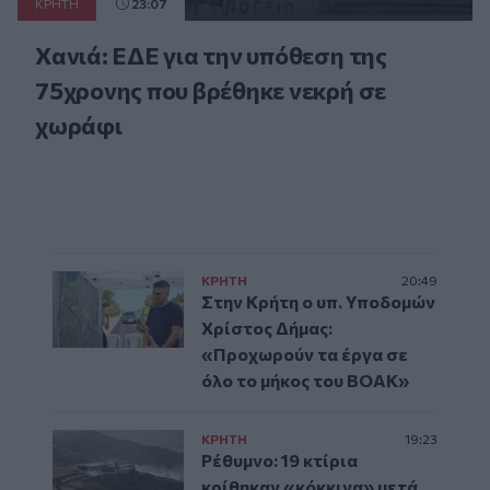
ΚΡΗΤΗ
23:07
Χανιά: ΕΔΕ για την υπόθεση της
75χρονης που βρέθηκε νεκρή σε
χωράφι
ΚΡΗΤΗ
20:49
Στην Κρήτη ο υπ. Υποδομών
Χρίστος Δήμας:
«Προχωρούν τα έργα σε
όλο το μήκος του ΒΟΑΚ»
ΚΡΗΤΗ
19:23
Ρέθυμνο: 19 κτίρια
κρίθηκαν «κόκκινα» μετά