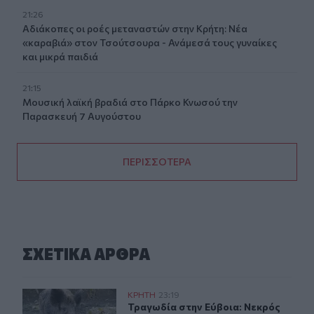
21:26
Αδιάκοπες οι ροές μεταναστών στην Κρήτη: Νέα
«καραβιά» στον Τσούτσουρα - Ανάμεσά τους γυναίκες
και μικρά παιδιά
21:15
Μουσική λαϊκή βραδιά στο Πάρκο Κνωσού την
Παρασκευή 7 Αυγούστου
ΠΕΡΙΣΣΟΤΕΡΑ
ΣΧΕΤΙΚA AΡΘΡΑ
Τραγωδία στην Εύβοια: Νεκρός 37χρονος μετά από τρο
ΚΡΗΤΗ
23:19
Τραγωδία στην Εύβοια: Νεκρός 37χ
Τραγωδία στην Εύβοια: Νεκρός