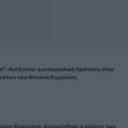
 Αυτή είναι η εισαγγελική πρόταση στην υπόθεση θανάτου τ
n”: Αυτή είναι η εισαγγελική πρόταση στην
νάτου του Αντώνη Καργιώτη
 Καργιώτη: Διευρύνθηκε ο κύκλος των ερευνών - Τι λέει ο α
ώνη Καργιώτη: Διευρύνθηκε ο κύκλος των