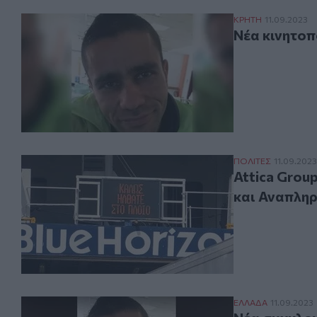
Νέα κινητοποίησ
ΚΡΗΤΗ
11.09.2023
Νέα κινητοπ
Attica Group: 
ΠΟΛΙΤΕΣ
11.09.2023
Attica Grou
και Αναπλη
Νέα συγκλονιστι
ΕΛΛAΔΑ
11.09.2023