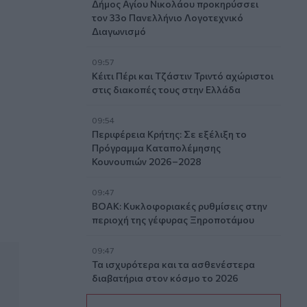
Δήμος Αγίου Νικολάου προκηρύσσει
τον 33ο Πανελλήνιο Λογοτεχνικό
Διαγωνισμό
09:57
Κέιτι Πέρι και Τζάστιν Τριντό αχώριστοι
στις διακοπές τους στην Ελλάδα
09:54
 του αδελφού του Αντώνη Καργιώτη
Περιφέρεια Κρήτης: Σε εξέλιξη το
Πρόγραμμα Καταπολέμησης
Κουνουπιών 2026–2028
09:47
ΒΟΑΚ: Κυκλοφοριακές ρυθμίσεις στην
περιοχή της γέφυρας Ξηροποτάμου
09:47
Τα ισχυρότερα και τα ασθενέστερα
διαβατήρια στον κόσμο το 2026