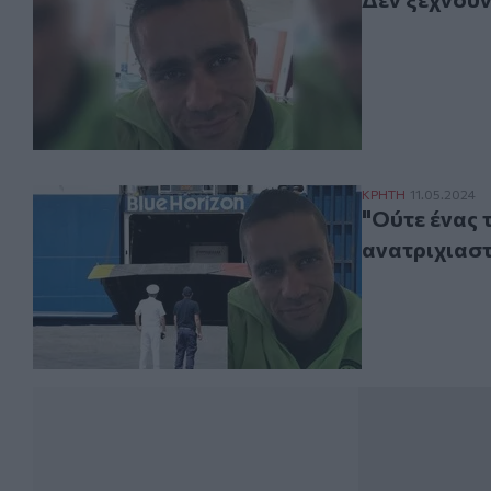
"Oύτε ένας τους
ΚΡΗΤΗ
11.05.2024
"Oύτε ένας τ
ανατριχιαστ