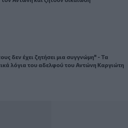
 δεν έχει ζητήσει μια συγγνώμη" - Τα ανατριχιαστικά λόγια
ους δεν έχει ζητήσει μια συγγνώμη" - Τα
ικά λόγια του αδελφού του Αντώνη Καργιώτη