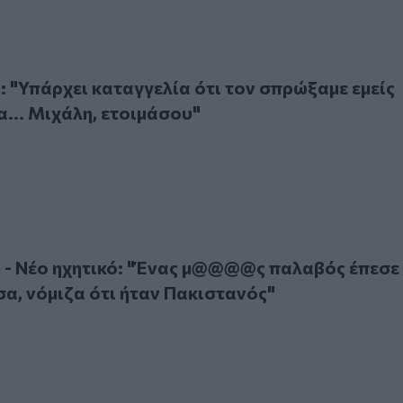
Υπάρχει καταγγελία ότι τον σπρώξαμε εμείς στη θάλασσα... 
n: "Υπάρχει καταγγελία ότι τον σπρώξαμε εμείς
... Μιχάλη, ετοιμάσου"
 Νέο ηχητικό: "Ένας μ@@@@ς παλαβός έπεσε στην θάλασσα, ν
n - Νέο ηχητικό: "Ένας μ@@@@ς παλαβός έπεσε
α, νόμιζα ότι ήταν Πακιστανός"