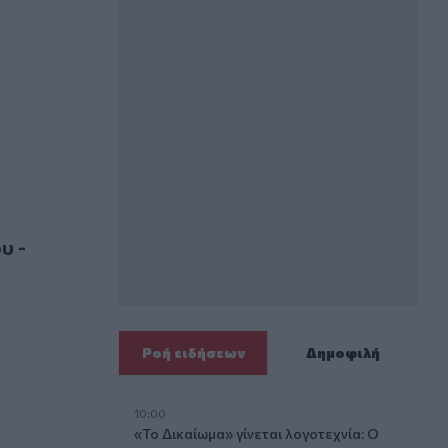
ιοσύνη", είπε ο αδερφός του
ικα και νωρίς»
υ -
Ροή ειδήσεων
Δημοφιλή
10:00
«Το Δικαίωμα» γίνεται λογοτεχνία: Ο