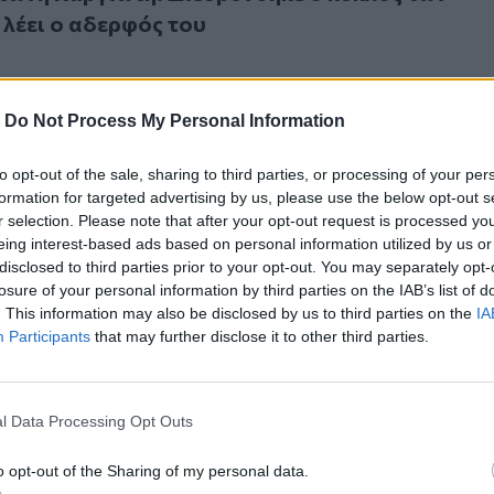
ι λέει ο αδερφός του
-
Do Not Process My Personal Information
to opt-out of the sale, sharing to third parties, or processing of your per
 Καργιώτη: «Mονόδρομος για την σφαιρική διερεύνηση της
formation for targeted advertising by us, please use the below opt-out s
τώνη Καργιώτη: «Mονόδρομος για την σφαιρικ
r selection. Please note that after your opt-out request is processed y
της υπόθεσης ο συσχετισμός των δύο
eing interest-based ads based on personal information utilized by us or
disclosed to third parties prior to your opt-out. You may separately opt-
ν»
losure of your personal information by third parties on the IAB’s list of
. This information may also be disclosed by us to third parties on the
IA
Participants
that may further disclose it to other third parties.
ατώθηκε κιόλας η κύρια ανάκριση στην υπόθεση του Αντώνη
l Data Processing Opt Outs
περατώθηκε κιόλας η κύρια ανάκριση στην
υ Αντώνη Καργιώτη
o opt-out of the Sharing of my personal data.