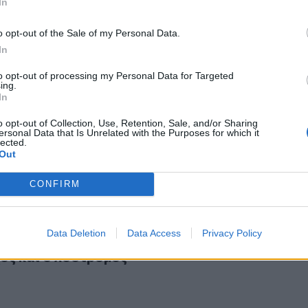
In
o opt-out of the Sale of my Personal Data.
In
to opt-out of processing my Personal Data for Targeted
ing.
ρινάκης την προαγωγή του λιμενάρχη Πειραιά
In
 Μαρινάκης την προαγωγή του λιμενάρχη Πειρ
o opt-out of Collection, Use, Retention, Sale, and/or Sharing
ersonal Data that Is Unrelated with the Purposes for which it
lected.
Out
CONFIRM
ελεύθεροι με όρους ο Ηρακλειώτης υποπλοίαρχος και ο λοστ
Data Deletion
Data Access
Privacy Policy
n: ελεύθεροι με όρους ο Ηρακλειώτης
ος και ο λοστρόμος