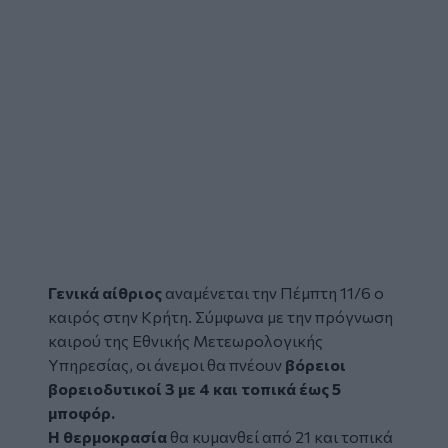
Γενικά αίθριος
αναμένεται την Πέμπτη 11/6 ο
καιρός
στην Κρήτη. Σύμφωνα με την πρόγνωση
καιρού της Εθνικής Μετεωρολογικής
Υπηρεσίας, οι άνεμοι θα πνέουν
βόρειοι
βορειοδυτικοί 3 με 4 και τοπικά έως 5
μποφόρ.
Η θερμοκρασία
θα κυμανθεί από 21 και τοπικά