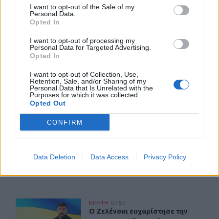
I want to opt-out of the Sale of my
Personal Data.
Opted In
ΣΧΕΤΙΚA AΡΘΡΑ
I want to opt-out of processing my
Personal Data for Targeted Advertising.
Opted In
Μηχανολογικό: 4.700 νέα οχήματα στο Ηράκλειο - Σάββα
ΚΡΗΤΗ
08:49
Μηχανολογικό: 4.700 νέα οχήματα σ
Μηχανολογικό: 4.700 νέα
I want to opt-out of Collection, Use,
οχήματα στο Ηράκλειο - Σάββατο
Retention, Sale, and/or Sharing of my
στο γραφείο για να μην
Personal Data that Is Unrelated with the
περιμένουν οι πολίτες
Purposes for which it was collected.
Opted Out
CONFIRM
Επικίνδυνο “κοκτέιλ” μελτεμιών και ζέστης το Σαββατοκ
ΚΡΗΤΗ
08:05
Επικίνδυνο “κοκτέιλ” μελτεμιών και
Επικίνδυνο “κοκτέιλ” μελτεμιών
και ζέστης το Σαββατοκύριακο –
Data Deletion
Data Access
Privacy Policy
Και η Κρήτη στο “κόκκινο” για
φωτιές
Ο Ζελένσκι ευχαρίστησε την αμερικανική Γερουσία για
ΚΡΗΤΗ
07:57
Ο Ζελένσκι ευχαρίστησε την αμερικ
Ο Ζελένσκι ευχαρίστησε την