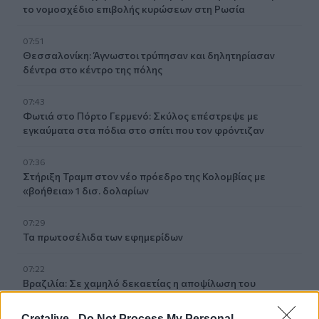
το νομοσχέδιο επιβολής κυρώσεων στη Ρωσία
07:51
Θεσσαλονίκη: Άγνωστοι τρύπησαν και δηλητηρίασαν
δέντρα στο κέντρο της πόλης
07:43
Φωτιά στο Πόρτο Γερμενό: Σκύλος επέστρεψε με
εγκαύματα στα πόδια στο σπίτι που τον φρόντιζαν
07:36
Στήριξη Τραμπ στον νέο πρόεδρο της Κολομβίας με
«βοήθεια» 1 δισ. δολαρίων
07:29
Τα πρωτοσέλιδα των εφημερίδων
07:22
Βραζιλία: Σε χαμηλό δεκαετίας η αποψίλωση του
Αμαζονίου – Μειώθηκε κατά 37%
Cretalive -
Do Not Process My Personal