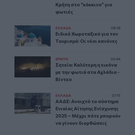
Κρήτη στο “κόκκινο” για
φωτιές
ΕΛΛAΔΑ
08:18
Ειδικό Χωροταξικό για τον
Τουρισμό: Οι νέοι κανόνες
ΚΡΗΤΗ
06:44
Σητεία: Καλύτερη η εικόνα
με την φωτιά στα Αχλάδια -
Βίντεο
ΕΛΛAΔΑ
07:15
ΑΑΔΕ: Ανοιχτό το σύστημα
Ενιαίας Αίτησης Ενίσχυσης
2025 – Μέχρι πότε μπορούν
να γίνουν διορθώσεις