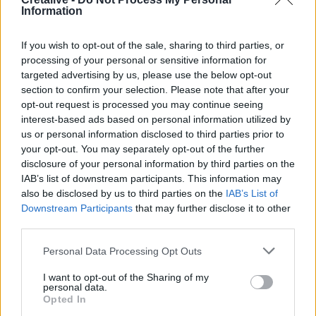
07:15
Information
ΑΑΔΕ: Ανοιχτό το σύστημα Ενιαίας Αίτησης Ενίσχυσης
2025 – Μέχρι πότε μπορούν να γίνουν διορθώσεις
If you wish to opt-out of the sale, sharing to third parties, or
processing of your personal or sensitive information for
07:07
targeted advertising by us, please use the below opt-out
Τέσσερις ασκήσεις σε όρθια στάση που μετά τα 60
section to confirm your selection. Please note that after your
ενδυναμώνουν τους γλουτούς καλύτερα από τα squats -
opt-out request is processed you may continue seeing
Βίντεο
interest-based ads based on personal information utilized by
us or personal information disclosed to third parties prior to
07:06
your opt-out. You may separately opt-out of the further
Εορτολόγιο: Ποιοι γιορτάζουν σήμερα 8 Αυγούστου
disclosure of your personal information by third parties on the
IAB’s list of downstream participants. This information may
07:00
also be disclosed by us to third parties on the
IAB’s List of
Αντί για καφέ: Τρία ροφήματα για άμεσο "ξύπνημα" και
Downstream Participants
that may further disclose it to other
ενέργεια που διαρκεί
third parties.
Personal Data Processing Opt Outs
ΠΕΡΙΣΣΟΤΕΡΑ
I want to opt-out of the Sharing of my
personal data.
Opted In