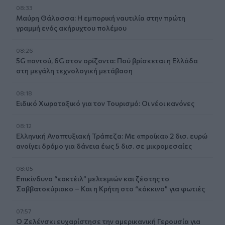
08:33
Μαύρη Θάλασσα: Η εμπορική ναυτιλία στην πρώτη
γραμμή ενός ακήρυχτου πολέμου
08:26
5G παντού, 6G στον ορίζοντα: Πού βρίσκεται η Ελλάδα
στη μεγάλη τεχνολογική μετάβαση
08:18
Ειδικό Χωροταξικό για τον Τουρισμό: Οι νέοι κανόνες
08:12
Ελληνική Αναπτυξιακή Τράπεζα: Με «προίκα» 2 δισ. ευρώ
ανοίγει δρόμο για δάνεια έως 5 δισ. σε μικρομεσαίες
08:05
Επικίνδυνο “κοκτέιλ” μελτεμιών και ζέστης το
Σαββατοκύριακο – Και η Κρήτη στο “κόκκινο” για φωτιές
07:57
Ο Ζελένσκι ευχαρίστησε την αμερικανική Γερουσία για