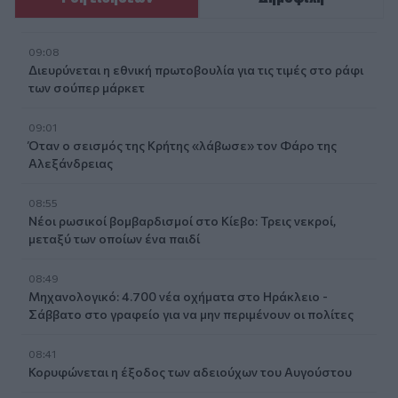
09:08
Διευρύνεται η εθνική πρωτοβουλία για τις τιμές στο ράφι
των σούπερ μάρκετ
09:01
Όταν ο σεισμός της Κρήτης «λάβωσε» τον Φάρο της
Αλεξάνδρειας
08:55
Νέοι ρωσικοί βομβαρδισμοί στο Κίεβο: Τρεις νεκροί,
μεταξύ των οποίων ένα παιδί
08:49
Μηχανολογικό: 4.700 νέα οχήματα στο Ηράκλειο -
Σάββατο στο γραφείο για να μην περιμένουν οι πολίτες
08:41
Κορυφώνεται η έξοδος των αδειούχων του Αυγούστου