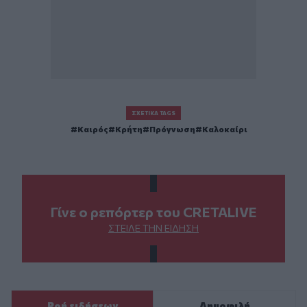
ΣΧΕΤΙΚΆ TAGS
Καιρός
Κρήτη
Πρόγνωση
Καλοκαίρι
Γίνε ο ρεπόρτερ του CRETALIVE
ΣΤΕΊΛΕ ΤΗΝ ΕΊΔΗΣΗ
Ροή ειδήσεων
Δημοφιλή