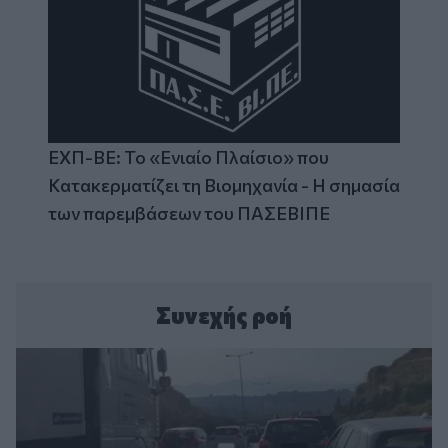
ΕΧΠ-ΒΕ: Το «Ενιαίο Πλαίσιο» που
Κατακερματίζει τη Βιομηχανία - Η σημασία
των παρεμβάσεων του ΠΑΣΕΒΙΠΕ
Συνεχής ροή