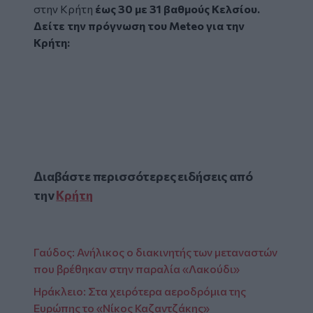
στην Κρήτη
έως 30 με 31 βαθμούς Κελσίου.
Δείτε την πρόγνωση του Meteo για την
Κρήτη:
Glomex
Video
Διαβάστε περισσότερες ειδήσεις από
την
Κρήτη
Γαύδος: Ανήλικος ο διακινητής των μεταναστών
που βρέθηκαν στην παραλία «Λακούδι»
Ηράκλειο: Στα χειρότερα αεροδρόμια της
Ευρώπης το «Νίκος Καζαντζάκης»