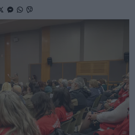
book
witter
Messenger
Whatsapp
Viber