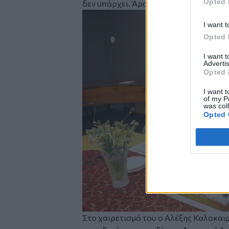
Opted 
δεν υπάρχει. Άρα λοιπόν δεν υπάρχει 
Image
I want t
Opted 
I want 
Advertis
Opted 
I want t
of my P
was col
Opted 
Στο χαιρετισμό του ο Αλέξης Καλοκαιρ