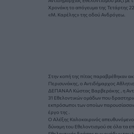
Αντιδημαρχίας Εθελοντισμού μαζί με 
Χρονάκη το απόγευμα της Τετάρτης 22
«Μ. Καρέλης» της οδού Ανδρόγεω.
Στην κοπή της πίτας παραβρέθηκαν ακ
Περισυνάκης, ο Αντιδήμαρχος Αθλητισ
ΔΕΠΑΝΑΛ Κώστας Βαρβεράκης , η Αντ
31 Εθελοντικών ομάδων που δραστηρι
εκπρόσωποι των οποίων παρουσίασαν τ
έργο της .
Ο Αλέξης Καλοκαιρινός απευθυνόμενο
δύναμη του Εθελοντισμού σε όλα τα επ
Εθελοντικής δράσης των ομάδων του Η