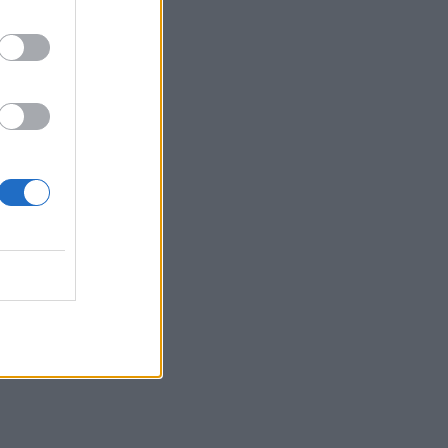
10:07
Τι θα δούμε στα Κηποθέατρα
Ηρακλείου το Σαββατοκύριακο
10:00
«Το Δικαίωμα» γίνεται λογοτεχνία: Ο
Δήμος Αγίου Νικολάου προκηρύσσει
τον 33ο Πανελλήνιο Λογοτεχνικό
Διαγωνισμό
09:57
Κέιτι Πέρι και Τζάστιν Τριντό αχώριστοι
στις διακοπές τους στην Ελλάδα
09:54
Περιφέρεια Κρήτης: Σε εξέλιξη το
Πρόγραμμα Καταπολέμησης
Κουνουπιών 2026–2028
09:47
ΒΟΑΚ: Κυκλοφοριακές ρυθμίσεις στην