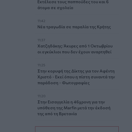
Εκτέλεσε τους παππούδες του και 6
άτομα σε σχολείο
11:42
Νέα τραγωδία σε παραλία της Κρήτης
11:37
Χατζηδάκης: Άκυρες από 1 Οκτωβρίου
οι εγκύκλιοι που δεν έχουν αναρτηθεί
11:25
Στην κορυφή της Δίκτης για τον Αφέντη
Χριστό - Εκεί όπου η πίστη συναντά την
παράδοση - Φωτογραφίες
11:20
Στην Εισαγγελία η 46χρονη για την
υπόθεση της Marfin μετά την έκδοσή
της από τη Βρετανία
11:11