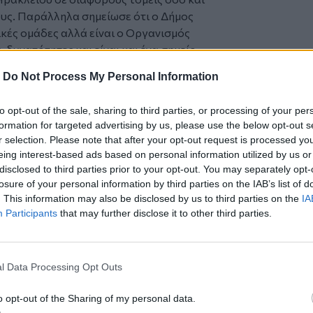
ους. Παράλληλα σημείωσε ότι ο Δήμος
ικές ομάδες αλλά είναι ο Οργανισμός
, δυνατότητες και είναι και ένα σημείο
μαρχος τόνισε χαρακτηριστικά: «
Η
-
Do Not Process My Personal Information
ή Αρχή είναι να μην έχει τους Εθελοντές
 που για κάποιο λόγο προνομιακό είναι
to opt-out of the sale, sharing to third parties, or processing of your per
 και συλλογικότητες, οργανωμένοι και
formation for targeted advertising by us, please use the below opt-out s
ν δράση και δεν χρειάζεται να
r selection. Please note that after your opt-out request is processed y
Ενεργείτε ανεξάρτητα, ενεργείτε
eing interest-based ads based on personal information utilized by us or
τε και σε συνέργεια. Και ο Δήμος
disclosed to third parties prior to your opt-out. You may separately opt-
οιπόν είναι το γενικό πλαίσιο μέσα στο
losure of your personal information by third parties on the IAB’s list of
. This information may also be disclosed by us to third parties on the
IA
Εθελοντισμού από την πλευρά του Δήμου.
Participants
that may further disclose it to other third parties.
αγωγεί, ο Δήμος δεν καθοδηγεί, ο Δήμος
σης. Από κει και πέρα η ίδια η Εθελοντική
α προσθετική, είναι μία δράση άλλωστε
σας ψυχής. Σε ότι αφορά τις σχέση της με
l Data Processing Opt Outs
αι συμπληρωματική, αλλά ποτέ δεν είναι
o opt-out of the Sharing of my personal data.
Εθελοντές. Εθελοντισμός χωρίς Εθελοντές