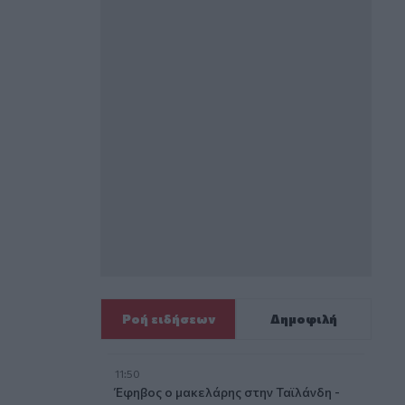
Ροή ειδήσεων
Δημοφιλή
11:50
Έφηβος ο μακελάρης στην Ταϊλάνδη -