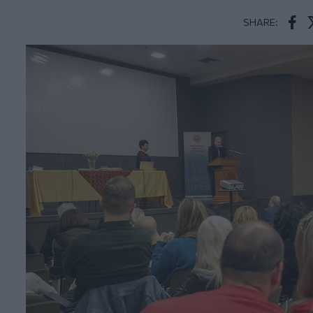
SHARE:
Face
T