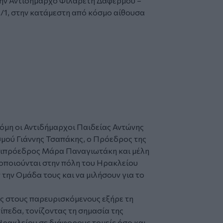
την Αντιδήμαρχο Φιλαρέτη Δαφέρμου –
/1, στην κατάμεστη από κόσμο αίθουσα
όμη οι Αντιδήμαρχοι Παιδείας Αντώνης
μού Γιάννης Τσαπάκης, ο Πρόεδρος της
ιπρόεδρος Μάρα Παναγιωτάκη και μέλη
οποιούνται στην πόλη του Ηρακλείου
ην Ομάδα τους και να μιλήσουν για το
ς στους παρευρισκόμενους εξήρε τη
ίπεδα, τονίζοντας τη σημασία της
ρακλείου σε διάφορους τομείς όσο και