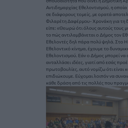
σπουδαιότητα που δίνει η Δημοτική Α
Αντιδημαρχίας Εθελοντισμού, η οποία
σε διάφορους τομείς, με ορατά αποτε
Φιλαρέτη Δαφέρμου- Χρονάκη για τη δ
είπε:
«Θεωρώ ότι όλους αυτούς τους μή
το πώς αντιλαμβάνεται ο Δήμος τον Εθ
Εθελοντές δηλ πάρα πολύ ψηλά. Στο 
Εθελοντικό κίνημα, έχουμε το δυναμικό
Εθελοντισμού. Εάν ο Δήμος μπορεί να συ
ανταλλάσει ιδέες, γιατί από εσάς προέ
πρωτοβουλίες, αυτό νομίζω ότι είναι κ
επιδιώκουμε. Εύχομαι λοιπόν να συνα
κάθε δράση από τις πολλές που πραγμ
Image