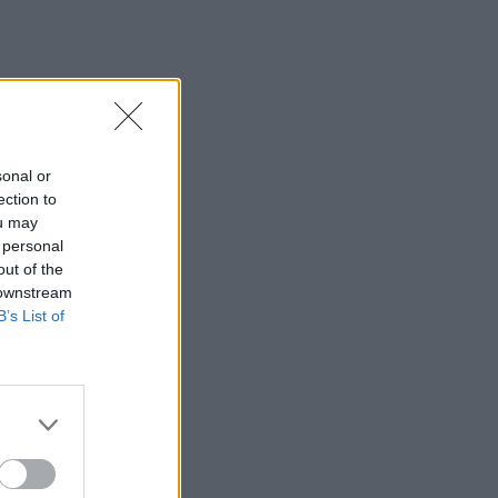
Εκ περιτροπής η κυκλοφορία έξω από
το ΙΤΕ λόγω των έργων για το νέο
πεζοδρόμιο (video)
10:26
Στα Χανιά ο Κυριάκος Μητσοτάκης
sonal or
10:17
ection to
Προσοχή! Ο ΕΦΚΑ… δαγκώνει τους
ou may
ανυποψίαστους πολίτες!
 personal
out of the
10:15
 downstream
Καστέλι: Υπογραφές για τα συστήματα
B’s List of
αεροναυτιλίας του νέου αεροδρομίου -
"Στόχος τον Νοέμβριο του 2028 να
λειτουργεί"
10:09
Η μεγάλη αλλαγή στις συσκευασίες: Τι
αλλάζει στην ΕΕ από τις 12 Αυγούστου