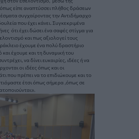
ρχή στον Εθελοντισμό, μέσω της
 όπως είπε αναπτύσσει πλήθος δράσεων
λέσματα συγχαίροντας την Αντιδήμαρχο
ουλεία που έχει κάνει. Συγκεκριμένα
νες ότι έχει δώσει ένα σαφές στίγμα για
ελοντισμό και πως αξιολογεί τους
Ηράκλειο έχουμε ένα πολύ δραστήριο
 και έχουμε και τη δυναμική του
ντρέχει, να δίνει ευκαιρίες, ιδέες ή να
ρχονται οι ιδέες όπως και οι
άτι που πρέπει να το επιδιώκουμε και το
ντιόμαστε έτσι όπως σήμερα ,όπως σε
ατοποιούνται».