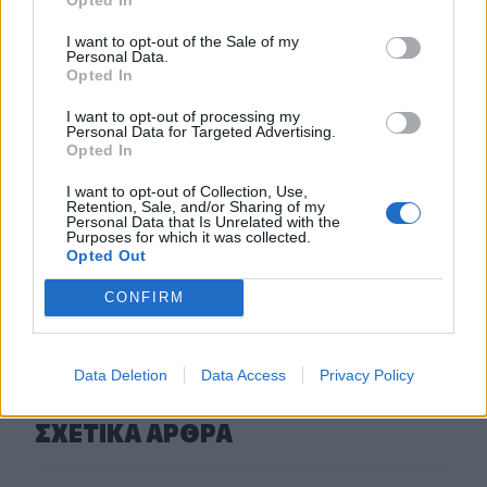
Παλαιό Φάληρο: Συνελήφθη ένα ακόμα μέλος της
ρωσόφωνης μαφίας
I want to opt-out of the Sale of my
Personal Data.
Opted In
13:43
Κρήτη: Ο πολύ υψηλός κίνδυνος πυρκαγιάς "φέρνει"
I want to opt-out of processing my
απαγορεύσεις σε δάση και φαράγγια
Personal Data for Targeted Advertising.
Opted In
13:28
I want to opt-out of Collection, Use,
Συναγερμός για τους ισχυρούς ανέμους – Το...
Retention, Sale, and/or Sharing of my
παράδειγμα της Κρήτης μετά τις δύσκολες πυρκαγιές
Personal Data that Is Unrelated with the
Purposes for which it was collected.
Opted Out
ΠΕΡΙΣΣΟΤΕΡΑ
CONFIRM
Data Deletion
Data Access
Privacy Policy
ΣΧΕΤΙΚA AΡΘΡΑ