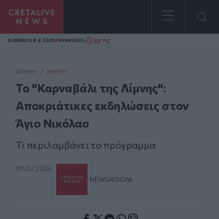
Homepage
/
33 °C
ΣAΒΒΑΤΟ 8.8.2026
ΗΡΑΚΛΕΙΟ
ΑΡΧΙΚΗ
/
ΚΡΉΤΗ
Το "Καρναβάλι της Λίμνης":
Αποκριάτικες εκδηλώσεις στον
Άγιο Νικόλαο
Τι περιλαμβάνει το πρόγραμμα
07.02.2024
NEWSROOM