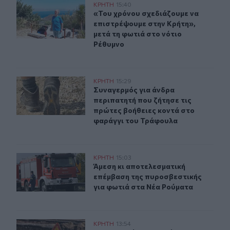
«Του χρόνου σχεδιάζουμε να επιστρέψουμε στην Κρήτη»
ΚΡΗΤΗ
15:40
«Του χρόνου σχεδιάζουμε να επιστρ
«Του χρόνου σχεδιάζουμε να
επιστρέψουμε στην Κρήτη»,
μετά τη φωτιά στο νότιο
Ρέθυμνο
Συναγερμός για άνδρα περιπατητή που ζήτησε τις πρώτ
ΚΡΗΤΗ
15:29
Συναγερμός για άνδρα περιπατητή 
Συναγερμός για άνδρα
περιπατητή που ζήτησε τις
πρώτες βοήθειες κοντά στο
φαράγγι του Τράφουλα
Άμεση κι αποτελεσματική επέμβαση της πυροσβεστικής
ΚΡΗΤΗ
15:03
Άμεση κι αποτελεσματική επέμβαση
Άμεση κι αποτελεσματική
επέμβαση της πυροσβεστικής
για φωτιά στα Νέα Ρούματα
ΒΟΑΚ: Κλείνει την Τρίτη στον Ξηροπόταμο – Πώς θα γίν
ΚΡΗΤΗ
13:54