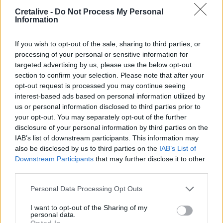
14:23
Cretalive -
Do Not Process My Personal
ΟΦΗ: Φουλάρει για sold out στο Σούπερ Καπ με την ΑΕΚ!
Information
14:12
If you wish to opt-out of the sale, sharing to third parties, or
Φρουροί της Επανάστασης: Το άνοιγμα των Στενών του
processing of your personal or sensitive information for
Ορμούζ δεν σχετίζεται με τις διαπραγματεύσεις
targeted advertising by us, please use the below opt-out
Τεχεράνης - Ομάν
section to confirm your selection. Please note that after your
opt-out request is processed you may continue seeing
14:04
interest-based ads based on personal information utilized by
Χαλκιδική: Στο «Παπαγεωργίου» οδηγός μοτοσικλέτας
us or personal information disclosed to third parties prior to
που τραυματίστηκε σε τροχαίο
your opt-out. You may separately opt-out of the further
disclosure of your personal information by third parties on the
13:54
IAB’s list of downstream participants. This information may
ΒΟΑΚ: Κλείνει την Τρίτη στον Ξηροπόταμο – Πώς θα
also be disclosed by us to third parties on the
IAB’s List of
γίνεται η κυκλοφορία
Downstream Participants
that may further disclose it to other
third parties.
13:52
Γιατί να βάλετε φύλλα δάφνης στο πλυντήριο: Το μυστικό
Personal Data Processing Opt Outs
που κερδίζει όλο και περισσότερους θαυμαστές
I want to opt-out of the Sharing of my
personal data.
13:46
Opted In