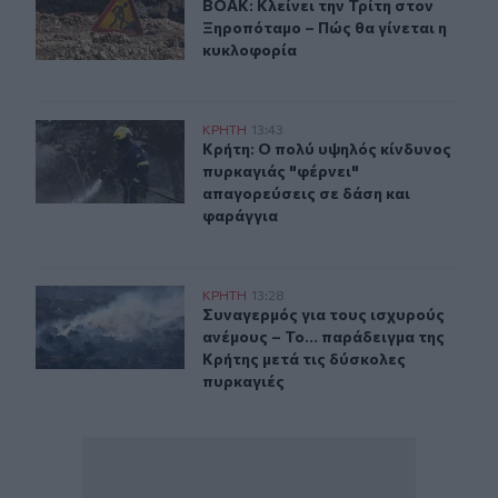
ΒΟΑΚ: Κλείνει την Τρίτη στον Ξηρο
ΒΟΑΚ: Κλείνει την Τρίτη στον
Ξηροπόταμο – Πώς θα γίνεται η
κυκλοφορία
Κρήτη: Ο πολύ υψηλός κίνδυνος πυρκαγιάς "φέρνει" απ
ΚΡΗΤΗ
13:43
Κρήτη: Ο πολύ υψηλός κίνδυνος πυρ
Κρήτη: Ο πολύ υψηλός κίνδυνος
πυρκαγιάς "φέρνει"
απαγορεύσεις σε δάση και
φαράγγια
Συναγερμός για τους ισχυρούς ανέμους – Το... παράδειγ
ΚΡΗΤΗ
13:28
Συναγερμός για τους ισχυρούς ανέμ
Συναγερμός για τους ισχυρούς
ανέμους – Το... παράδειγμα της
Κρήτης μετά τις δύσκολες
πυρκαγιές