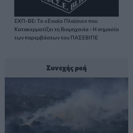
ΕΧΠ-ΒΕ: Το «Ενιαίο Πλαίσιο» που
Κατακερματίζει τη Βιομηχανία - Η σημασία
των παρεμβάσεων του ΠΑΣΕΒΙΠΕ
Συνεχής ροή