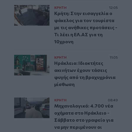
ΚΡΗΤΗ
12:05
Κρήτη: Στην εισαγγελία ο
φάκελος για τον τουρίστα
με τις ανήθικες προτάσεις -
Τι λέει η ΕΛ.ΑΣ για τη
10χρονη
ΚΡΗΤΗ
11:05
Ηράκλειο: Ιδιοκτήτες
ακινήτων έχουν τάσεις
φυγής από τη βραχυχρόνια
μίσθωση
ΚΡΗΤΗ
08:49
Μηχανολογικό: 4.700 νέα
οχήματα στο Ηράκλειο -
Σάββατο στο γραφείο για
να μην περιμένουν οι