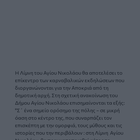
Η Λίμνη του
Αγίου Νικολάου
θα αποτελέσει το
επίκεντρο των
καρναβαλικών εκδηλώσεων
που
διοργανώνονται για την Αποκριά από τη
δημοτική αρχή. Στη σχετική ανακοίνωση του
Δήμου Αγίου Νικολάου επισημαίνονται τα εξής:
"Σ΄ ένα σημείο ορόσημο της πόλης – σε μικρή
όαση στο κέντρο της, που συναρπάζει τον
επισκέπτη με την ομορφιά, τους μύθους και τις
ιστορίες που την περιβάλουν : στη Λίμνη Αγίου