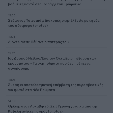
βοήθειες κοντά στο φαράγγι του Τράφουλα
15:26
Στέφανος Τσιτσιπάς: Διακοπές στην Ελβετία με τη νέα
του σύντροφο (photos)
15:21
Λιονέλ Μέσι: Πέθανε ο πατέρας του
15:17
Ιός Δυτικού Νείλου: Έως τον Οκτώβριο η έξαρση των
κρουσμάτων - Τα συμπτώματα που δεν πρέπει να
αγνοήσουμε
15:03
Άμεση κι αποτελεσματική επέμβαση της πυροσβεστικής
για φωτιά στα Νέα Ρούματα
14:59
Θρίλερ στον Λυκαβηττό: Σε 57χρονη γυναίκα από την
Κυψέλη ανήκει η σορός (photos)