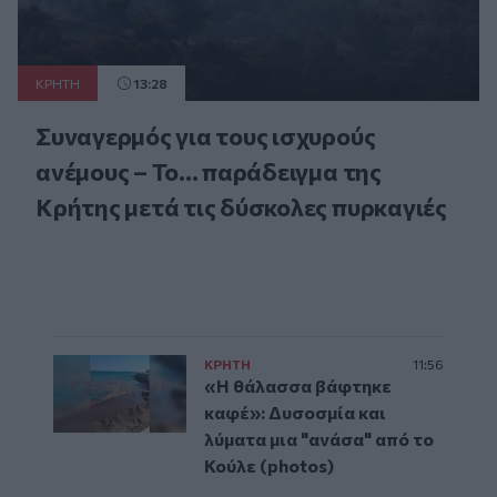
ΚΡΗΤΗ
13:28
Συναγερμός για τους ισχυρούς
ανέμους – Το... παράδειγμα της
Κρήτης μετά τις δύσκολες πυρκαγιές
ΚΡΗΤΗ
11:56
«Η θάλασσα βάφτηκε
καφέ»: Δυσοσμία και
λύματα μια "ανάσα" από το
Κούλε (photos)