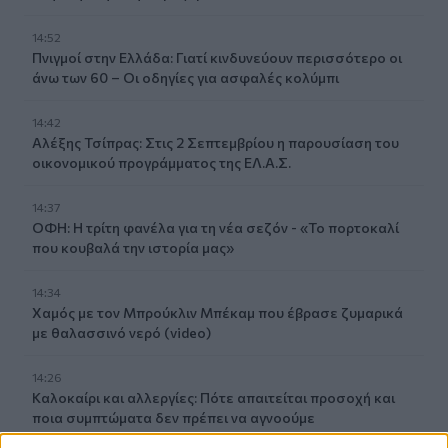
14:52
Πνιγμοί στην Ελλάδα: Γιατί κινδυνεύουν περισσότερο οι
άνω των 60 – Οι οδηγίες για ασφαλές κολύμπι
14:42
Αλέξης Τσίπρας: Στις 2 Σεπτεμβρίου η παρουσίαση του
οικονομικού προγράμματος της ΕΛ.Α.Σ.
14:37
ΟΦΗ: Η τρίτη φανέλα για τη νέα σεζόν - «Το πορτοκαλί
που κουβαλά την ιστορία μας»
14:34
Χαμός με τον Μπρούκλιν Μπέκαμ που έβρασε ζυμαρικά
με θαλασσινό νερό (video)
14:26
Καλοκαίρι και αλλεργίες: Πότε απαιτείται προσοχή και
ποια συμπτώματα δεν πρέπει να αγνοούμε