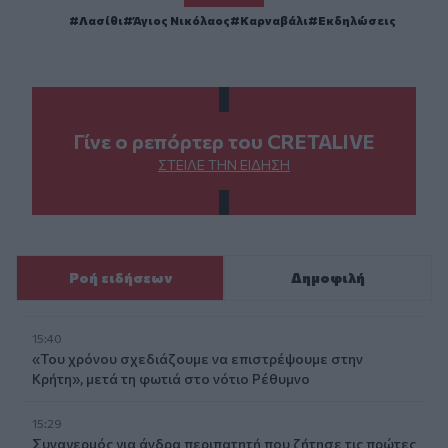
Λασίθι
Άγιος Νικόλαος
Καρναβάλι
Εκδηλώσεις
Γίνε ο ρεπόρτερ του CRETALIVE
ΣΤΕΊΛΕ ΤΗΝ ΕΊΔΗΣΗ
Ροή ειδήσεων
Δημοφιλή
15:40
«Του χρόνου σχεδιάζουμε να επιστρέψουμε στην
Κρήτη», μετά τη φωτιά στο νότιο Ρέθυμνο
15:29
Συναγερμός για άνδρα περιπατητή που ζήτησε τις πρώτες