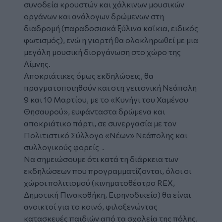
συνοδεία κρουστών και χάλκινων μουσικών
οργάνων και ανάλογων δρώμενων στη
διαδρομή (παραδοσιακά ξύλινα καΐκια, ειδικός
φωτισμός), ενώ η γιορτή θα ολοκληρωθεί με μια
μεγάλη μουσική διοργάνωση στο χώρο της
Λίμνης.
Αποκριάτικες όμως εκδηλώσεις, θα
πραγματοποιηθούν και στη γειτονική Νεάπολη
9 και 10 Μαρτίου, με το «Κυνήγι του Χαμένου
Θησαυρού», ευφάνταστα δρώμενα και
αποκριάτικο πάρτι, σε συνεργασία με τον
Πολιτιστικό Σύλλογο «Νέων» Νεάπολης και
συλλογικούς φορείς .
Να σημειώσουμε ότι κατά τη διάρκεια των
εκδηλώσεων που προγραμματίζονται, όλοι οι
χώροι πολιτισμού (κινηματοθέατρο
REX
,
Δημοτική Πινακοθήκη, Ειρηνοδικείο) θα είναι
ανοικτοί για το κοινό, φιλοξενώντας
κατασκευές παιδιών από τα σχολεία της πόλης,