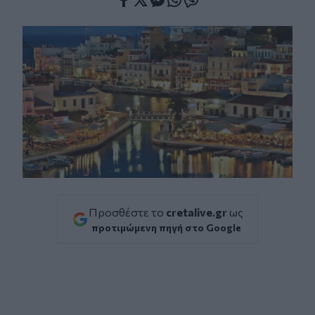
Facebook
Twitter
Messenger
Whatsapp
Viber
Προσθέστε το
cretalive.gr
ως
προτιμώμενη πηγή στο Google