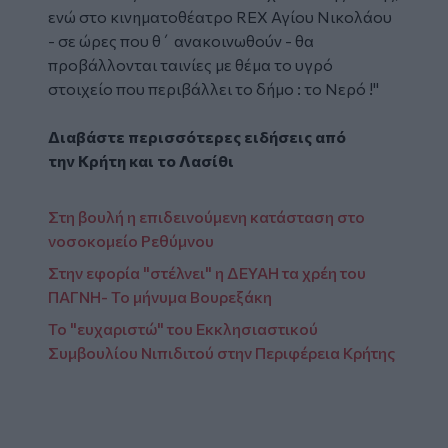
ενώ στο κινηματοθέατρο
REX
Αγίου Νικολάου
- σε ώρες που θ΄ ανακοινωθούν - θα
προβάλλονται ταινίες με θέμα το υγρό
στοιχείο που περιβάλλει το δήμο : το Νερό !"
Διαβάστε περισσότερες ειδήσεις από
την
Κρήτη
και το
Λασίθι
Στη βουλή η επιδεινούμενη κατάσταση στο
νοσοκομείο Ρεθύμνου
Στην εφορία "στέλνει" η ΔΕΥΑΗ τα χρέη του
ΠΑΓΝΗ- Το μήνυμα Βουρεξάκη
Το "ευχαριστώ" του Εκκλησιαστικού
Συμβουλίου Νιπιδιτού στην Περιφέρεια Κρήτης