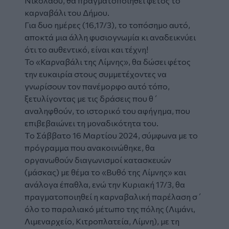
Νικολάου, θα πραγματοποιηθεί φέτος το
καρναβάλι του Δήμου.
Για δυο ημέρες (16,17/3), το τοπόσημο αυτό,
αποκτά μια άλλη φυσιογνωμία κι αναδεικνύει
ότι το αυθεντικό, είναι και τέχνη!
Το «Καρναβάλι της Λίμνης», θα δώσει φέτος
την ευκαιρία στους συμμετέχοντες να
γνωρίσουν τον πανέμορφο αυτό τόπο,
ξετυλίγοντας με τις δράσεις που θ΄
αναληφθούν, το ιστορικό του αφήγημα, που
επιβεβαιώνει τη μοναδικότητα του.
T
ο Σάββατο 16 Μαρτίου 2024, σύμφωνα με το
πρόγραμμα που ανακοινώθηκε, θα
οργανωθούν διαγωνισμοί κατασκευών
(μάσκας) με θέμα το «Βυθό της Λίμνης» και
ανάλογα έπαθλα, ενώ την Κυριακή 17/3, θα
πραγματοποιηθεί η καρναβαλική παρέλαση σ΄
όλο το παραλιακό μέτωπο της πόλης (Λιμάνι,
Λιμεναρχείο, Κιτροπλατεία, Λίμνη), με τη