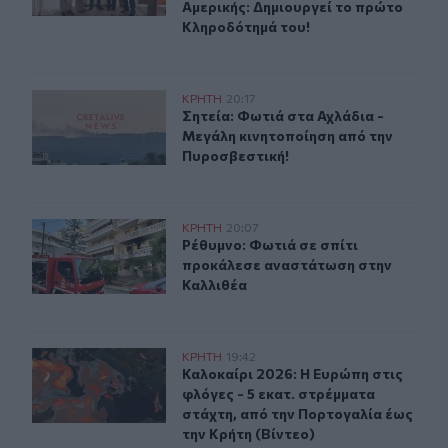
Αμερικής: Δημιουργεί το πρώτο
Κληροδότημά του!
Σητεία: Φωτιά στα Αχλάδια - Μεγάλη κινητοποίηση από
ΚΡΗΤΗ
20:17
Σητεία: Φωτιά στα Αχλάδια - Μεγά
Σητεία: Φωτιά στα Αχλάδια -
Μεγάλη κινητοποίηση από την
Πυροσβεστική!
Ρέθυμνο: Φωτιά σε σπίτι προκάλεσε αναστάτωση στην 
ΚΡΗΤΗ
20:07
Ρέθυμνο: Φωτιά σε σπίτι προκάλεσ
Ρέθυμνο: Φωτιά σε σπίτι
προκάλεσε αναστάτωση στην
Καλλιθέα
Καλοκαίρι 2026: Η Ευρώπη στις φλόγες - 5 εκατ. στρέμ
ΚΡΗΤΗ
19:42
Καλοκαίρι 2026: Η Ευρώπη στις φλό
Καλοκαίρι 2026: Η Ευρώπη στις
φλόγες - 5 εκατ. στρέμματα
στάχτη, από την Πορτογαλία έως
την Κρήτη (Βίντεο)