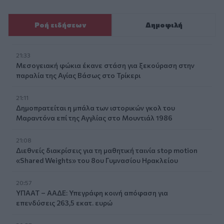
Ροή ειδήσεων
Δημοφιλή
21:33
Μεσογειακή φώκια έκανε στάση για ξεκούραση στην
παραλία της Αγίας Βάσως στο Τρίκερι
21:11
Δημοπρατείται η μπάλα των ιστορικών γκολ του
Μαραντόνα επί της Αγγλίας στο Μουντιάλ 1986
21:08
Διεθνείς διακρίσεις για τη μαθητική ταινία stop motion
«Shared Weights» του 8ου Γυμνασίου Ηρακλείου
20:57
ΥΠΑΑΤ – ΑΑΔΕ: Υπεγράφη κοινή απόφαση για
επενδύσεις 263,5 εκατ. ευρώ