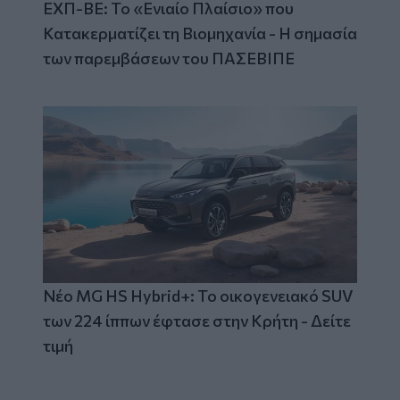
ΕΧΠ-ΒΕ: Το «Ενιαίο Πλαίσιο» που
Κατακερματίζει τη Βιομηχανία - Η σημασία
των παρεμβάσεων του ΠΑΣΕΒΙΠΕ
Νέο MG HS Hybrid+: Το οικογενειακό SUV
των 224 ίππων έφτασε στην Κρήτη - Δείτε
τιμή