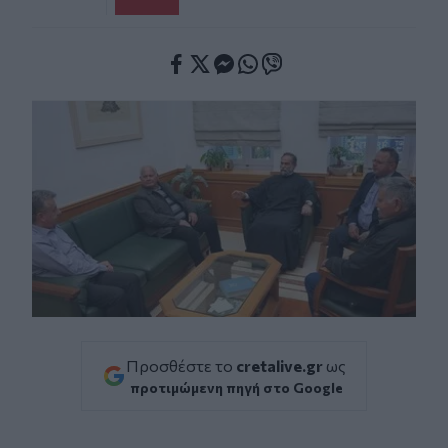
Facebook
Twitter
Messenger
Whatsapp
Viber
Προσθέστε το
cretalive.gr
ως
προτιμώμενη πηγή στο Google