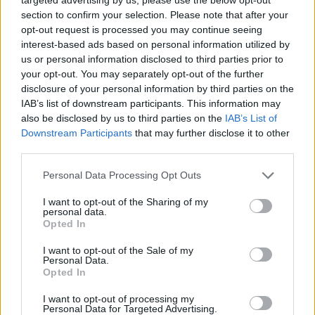
section to confirm your selection. Please note that after your
19:42
Καλοκαίρι 2026: Η Ευρώπη στις φλόγες - 5 εκατ.
opt-out request is processed you may continue seeing
στρέμματα στάχτη, από την Πορτογαλία έως την Κρήτη
interest-based ads based on personal information utilized by
(Βίντεο)
us or personal information disclosed to third parties prior to
your opt-out. You may separately opt-out of the further
disclosure of your personal information by third parties on the
19:18
ΗΠΑ: Εφετείο απαγόρευσε να συνεχιστεί η κατασκευή
IAB’s list of downstream participants. This information may
της αίθουσας χορού στον Λευκό Οίκο
also be disclosed by us to third parties on the
IAB’s List of
Downstream Participants
that may further disclose it to other
third parties.
19:11
Χανιά: Σχεδόν 1 εκατ. ευρώ από το Ταμείο Αλληλεγγύης
Personal Data Processing Opt Outs
του Υπουργείου Μετανάστευσης και Ασύλου για
σχολικές υποδομές και δημόσιους χώρους
I want to opt-out of the Sharing of my
personal data.
19:03
Opted In
Ιερόσυλοι βανδάλισαν το εκκλησάκι της
I want to opt-out of the Sale of my
Μεταμορφώσεως του Σωτήρος στον Σαρωνικό
Personal Data.
Opted In
18:59
ΗΠΑ: 23.000 θέσεις λιγότερες θέσεις εργασίας τον
I want to opt-out of processing my
Personal Data for Targeted Advertising.
Ιούλιο αλλά η ανεργία μειώθηκε