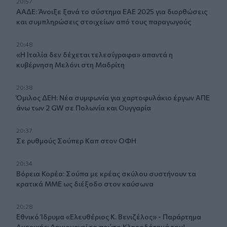
20:57
ΑΑΔΕ: Άνοιξε ξανά το σύστημα ΕΑΕ 2025 για διορθώσεις
και συμπληρώσεις στοιχείων από τους παραγωγούς
20:48
«Η Ιταλία δεν δέχεται τελεσίγραφα» απαντά η
κυβέρνηση Μελόνι στη Μαδρίτη
20:38
Όμιλος ΔΕΗ: Νέα συμφωνία για χαρτοφυλάκιο έργων ΑΠΕ
άνω των 2 GW σε Πολωνία και Ουγγαρία
20:37
Σε ρυθμούς Σούπερ Καπ στον ΟΦΗ
20:34
Βόρεια Κορέα: Σούπα με κρέας σκύλου συστήνουν τα
κρατικά ΜΜΕ ως διέξοδο στον καύσωνα
20:28
Εθνικό Ίδρυμα «Ελευθέριος Κ. Βενιζέλος» - Παράρτημα
Αμερικής: Δημιουργεί το πρώτο Κληροδότημά του!