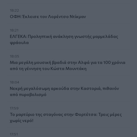
18:22
ΟΦΗ: Έκλεισε τον Λορέντσο Ντίκμαν
18:21
ΕΛΓΕΚΑ: Προληπτική ανάκληση γνωστής μαρμελάδας
φράουλα
18:05
Μια μεγάλη μουσική βραδιά στην Αλφά για τα 100 χρόνια
από τη γέννηση του Κώστα Μουντάκη
18:04
Νεκρή μεγαλόσωμη αρκούδα στην Καστοριά, πιθανόν
από πυροβολισμό
17:59
Το μαρτύριο της σταγόνας στην Φορτέτσα: Τρεις μέρες
χωρίς νερό!
17:51