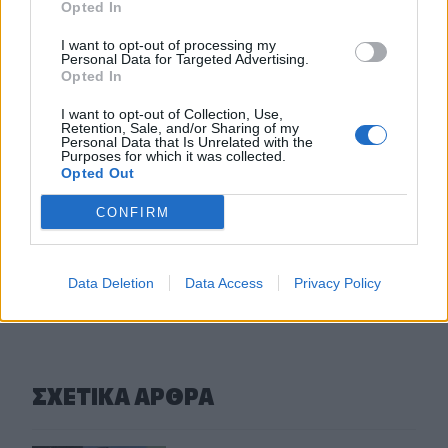
Opted In
12χρονου κοριτσιού στην επίθεση με πυροβολισμούς σε
σχολείο
I want to opt-out of processing my
Personal Data for Targeted Advertising.
15:40
Opted In
«Του χρόνου σχεδιάζουμε να επιστρέψουμε στην
Κρήτη», μετά τη φωτιά στο νότιο Ρέθυμνο
I want to opt-out of Collection, Use,
Retention, Sale, and/or Sharing of my
Personal Data that Is Unrelated with the
Purposes for which it was collected.
15:38
Opted Out
Θερινές εκπτώσεις: Χαμηλότερος ο τζίρος – Αυξημένες
οι πιέσεις από το ηλεκτρονικό εμπόριο
CONFIRM
ΠΕΡΙΣΣΟΤΕΡΑ
Data Deletion
Data Access
Privacy Policy
ΣΧΕΤΙΚA AΡΘΡΑ