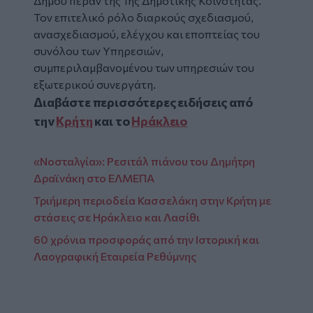
Δήμου πέραν της 1ης Δημοτικής Κοινότητας.
Τον επιτελικό ρόλο διαρκούς σχεδιασμού,
ανασχεδιασμού, ελέγχου και εποπτείας του
συνόλου των Υπηρεσιών,
συμπεριλαμβανομένου των υπηρεσιών του
εξωτερικού συνεργάτη.
Διαβάστε περισσότερες ειδήσεις από
την
Κρήτη
και το
Ηράκλειο
«Νοσταλγία»: Ρεσιτάλ πιάνου του Δημήτρη
Δραϊνάκη στο ΕΛΜΕΠΑ
Τριήμερη περιοδεία Κασσελάκη στην Κρήτη με
στάσεις σε Ηράκλειο και Λασίθι
60 χρόνια προσφοράς από την Ιστορική και
Λαογραφική Εταιρεία Ρεθύμνης