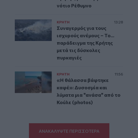
νότιο Ρέθυμνο
ΚΡΗΤΗ
13:28
Συναγερμός για τους
ισχυρούς ανέμους – Το...
παράδειγμα της Κρήτης
μετά τις δύσκολες
πυρκαγιές
ΚΡΗΤΗ
11:56
«Η θάλασσα βάφτηκε
καφέ»: Δυσοσμία και
λύματα μια "ανάσα" από το
Κούλε (photos)
ΑΝΑΚΑΛΥΨΤΕ ΠΕΡΙΣΣΟΤΕΡΑ