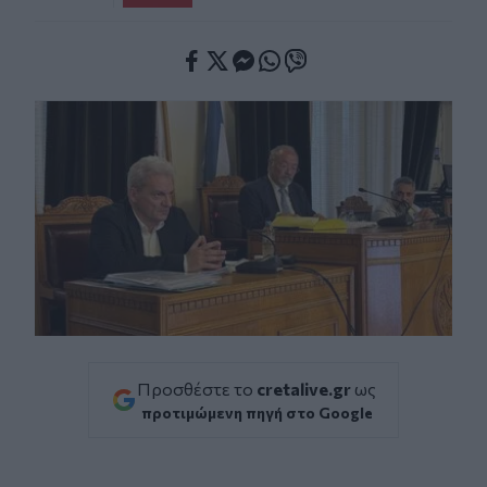
Facebook
Twitter
Messenger
Whatsapp
Viber
Προσθέστε το
cretalive.gr
ως
προτιμώμενη πηγή στο Google