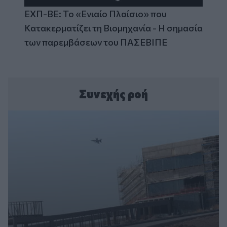
ΕΧΠ-ΒΕ: Το «Ενιαίο Πλαίσιο» που
Κατακερματίζει τη Βιομηχανία - Η σημασία
των παρεμβάσεων του ΠΑΣΕΒΙΠΕ
Συνεχής ροή