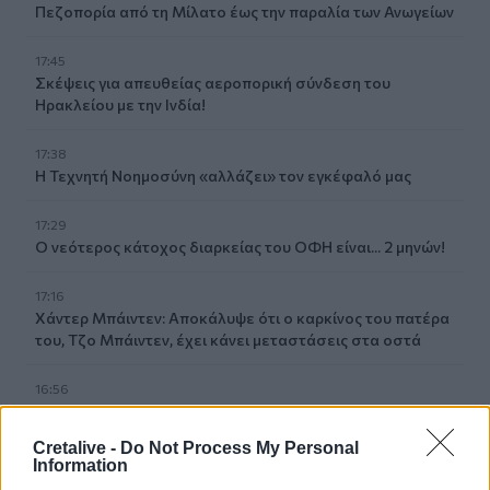
Πεζοπορία από τη Μίλατο έως την παραλία των Ανωγείων
17:45
Σκέψεις για απευθείας αεροπορική σύνδεση του
Ηρακλείου με την Ινδία!
17:38
Η Τεχνητή Νοημοσύνη «αλλάζει» τον εγκέφαλό μας
17:29
Ο νεότερος κάτοχος διαρκείας του ΟΦΗ είναι... 2 μηνών!
17:16
Χάντερ Μπάιντεν: Αποκάλυψε ότι ο καρκίνος του πατέρα
του, Τζο Μπάιντεν, έχει κάνει μεταστάσεις στα οστά
16:56
Καύσωνας και ξηρασία "χτυπούν" την αγροτική παραγωγή
και στην Κρήτη
Cretalive -
Do Not Process My Personal
Information
16:39