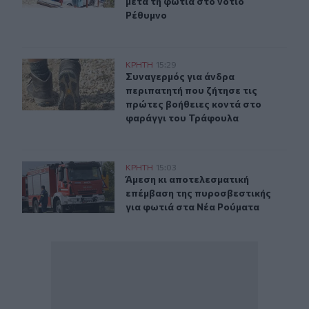
μετά τη φωτιά στο νότιο
Ρέθυμνο
Συναγερμός για άνδρα περιπατητή που ζήτησε τις πρώτ
ΚΡΗΤΗ
15:29
Συναγερμός για άνδρα περιπατητή 
Συναγερμός για άνδρα
περιπατητή που ζήτησε τις
πρώτες βοήθειες κοντά στο
φαράγγι του Τράφουλα
Άμεση κι αποτελεσματική επέμβαση της πυροσβεστικής
ΚΡΗΤΗ
15:03
Άμεση κι αποτελεσματική επέμβαση
Άμεση κι αποτελεσματική
επέμβαση της πυροσβεστικής
για φωτιά στα Νέα Ρούματα