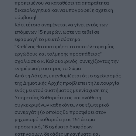
προκειμένου να καταθέσει τα απαραίτητα
δικαιολογητικά και να υπογραφεί η σχετική
σύμβαση!
Κάτι τέτοιο αναμένεται να γίνει εντός των
επόμενων 15 ημερών, ώστε να τεθεί σε
εφαρμογή το μεικτό σύστημα.
"Καθένας θα αποτιμήσει το αποτέλεσμα μίας
εργώδους και τολμηρής προσπάθειας"
σχολίασε ο κ. Καλοκαιρινός, συνεχίζοντας την
ενημέρωσή του προς το Σώμα
Από τη Λότζια, υπενθυμίζεται ότι ο σχεδιασμός
της Δημοτικής Αρχής προβλέπει τη λειτουργία
ενός μεικτού συστήματος με ενίσχυση της
Υπηρεσίας Καθαριότητας και ανάθεση
συγκεκριμένων καθηκόντων σε εξωτερικό
συνεργάτη (ο οποίος θα προσφέρει στον
μηχανισμό καθαριότητας 151 άτομα
προσωπικό, 16 οχήματα διαφόρων
κατηγοριών, δεκάδες μηχανήματα και