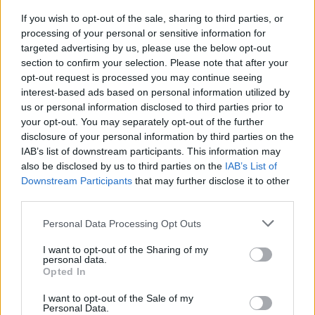
Επίδομα 150 ευρώ ανά παιδί: Ποιοι θα πληρωθούν τέλη
If you wish to opt-out of the sale, sharing to third parties, or
στα Αυγούστου – Όλες οι προϋποθέσεις
processing of your personal or sensitive information for
targeted advertising by us, please use the below opt-out
16:25
section to confirm your selection. Please note that after your
Φωτιά στη Βοιωτία: Η δραματική επιχείρηση διάσωσης
opt-out request is processed you may continue seeing
πολιτών μέσω θαλάσσης από την Πυροσβεστική
interest-based ads based on personal information utilized by
us or personal information disclosed to third parties prior to
16:12
your opt-out. You may separately opt-out of the further
Ε. Τουρνάς: "Απέναντι σε ακραία καιρικά φαινόμενα δεν
disclosure of your personal information by third parties on the
υπάρχουν περιθώρια εφησυχασμού"
IAB’s list of downstream participants. This information may
also be disclosed by us to third parties on the
IAB’s List of
15:57
Downstream Participants
that may further disclose it to other
Φωτιά σε χαμηλή βλάστηση στη Σίνδο - Σηκώθηκε
third parties.
ελικόπτερο
Personal Data Processing Opt Outs
15:54
Αττικόν: Εκτός λειτουργίας και οι δύο αξονικοί
I want to opt-out of the Sharing of my
personal data.
τομογράφοι
Opted In
15:48
I want to opt-out of the Sale of my
Ταϊλάνδη: Στους 9 οι νεκροί μετά τον θάνατο ενός
Personal Data.