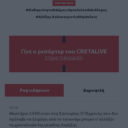
ΣΧΕΤΙΚΆ TAGS
Καθαριότητα
Δήμος Ηρακλείου
Ανάδοχος
Αλέξης Καλοκαιρινός
Ηράκλειο
Γίνε ο ρεπόρτερ του CRETALIVE
ΣΤΕΊΛΕ ΤΗΝ ΕΊΔΗΣΗ
Ροή ειδήσεων
Δημοφιλή
18:38
Μυστήριο 3.500 ετών στη Σαντορίνη: Ο 15χρονος που δεν
πρόλαβε να ξεφύγει από το τσουνάμι μπορεί ν' αλλάξει
τη χρονολογία της μεγάλης έκρηξης