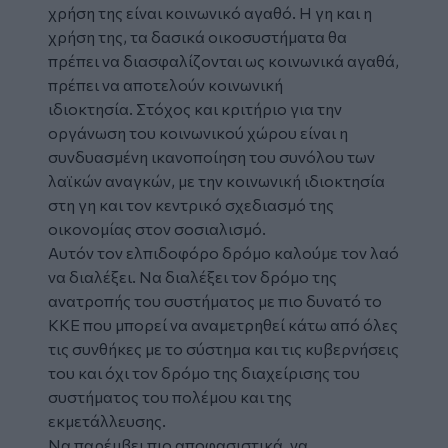
χρήση της είναι κοινωνικό αγαθό. Η γη και η
χρήση της, τα δασικά οικοσυστήματα θα
πρέπει να διασφαλίζονται ως κοινωνικά αγαθά,
πρέπει να αποτελούν κοινωνική
ιδιοκτησία. Στόχος και κριτήριο για την
οργάνωση του κοινωνικού χώρου είναι η
συνδυασμένη ικανοποίηση του συνόλου των
λαϊκών αναγκών, με την κοινωνική ιδιοκτησία
στη γη και τον κεντρικό σχεδιασμό της
οικονομίας στον σοσιαλισμό.
Αυτόν τον ελπιδοφόρο δρόμο καλούμε τον λαό
να διαλέξει. Να διαλέξει τον δρόμο της
ανατροπής του συστήματος με πιο δυνατό το
ΚΚΕ που μπορεί να αναμετρηθεί κάτω από όλες
τις συνθήκες με το σύστημα και τις κυβερνήσεις
του και όχι τον δρόμο της διαχείρισης του
συστήματος του πολέμου και της
εκμετάλλευσης.
Να παρέμβει πιο αποφασιστικά, να