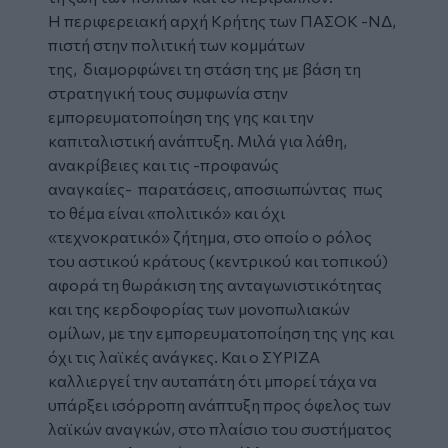
Η περιφερειακή αρχή Κρήτης των ΠΑΣΟΚ -ΝΔ,
πιστή στην πολιτική των κομμάτων
της, διαμορφώνει τη στάση της με βάση τη
στρατηγική τους συμφωνία στην
εμπορευματοποίηση της γης και την
καπιταλιστική ανάπτυξη. Μιλά για λάθη,
ανακρίβειες και τις -προφανώς
αναγκαίες- παρατάσεις, αποσιωπώντας πως
το θέμα είναι «πολιτικό» και όχι
«τεχνοκρατικό» ζήτημα, στο οποίο ο ρόλος
του αστικού κράτους (κεντρικού και τοπικού)
αφορά τη θωράκιση της ανταγωνιστικότητας
και της κερδοφορίας των μονοπωλιακών
ομίλων, με την εμπορευματοποίηση της γης και
όχι τις λαϊκές ανάγκες. Και ο ΣΥΡΙΖΑ
καλλιεργεί την αυταπάτη ότι μπορεί τάχα να
υπάρξει ισόρροπη ανάπτυξη προς όφελος των
λαϊκών αναγκών, στο πλαίσιο του συστήματος