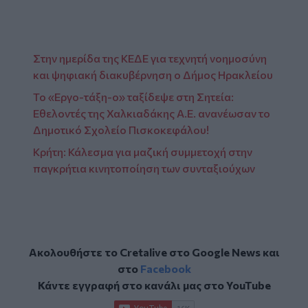
Στην ημερίδα της ΚΕΔΕ για τεχνητή νοημοσύνη
και ψηφιακή διακυβέρνηση ο Δήμος Ηρακλείου
Το «Εργο-τάξη-ο» ταξίδεψε στη Σητεία:
Εθελοντές της Χαλκιαδάκης Α.Ε. ανανέωσαν το
Δημοτικό Σχολείο Πισκοκεφάλου!
Κρήτη: Κάλεσμα για μαζική συμμετοχή στην
παγκρήτια κινητοποίηση των συνταξιούχων
Ακολουθήστε το Cretalive στο
Google News
και
στο
Facebook
Κάντε εγγραφή στο κανάλι μας στο
YouTube