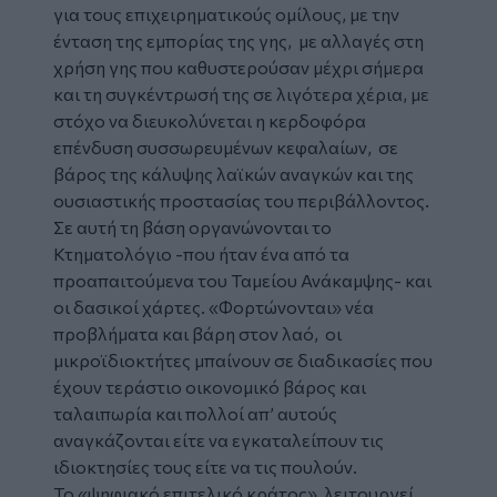
για τους επιχειρηματικούς ομίλους, με την
ένταση της εμπορίας της γης, με αλλαγές στη
χρήση γης που καθυστερούσαν μέχρι σήμερα
και τη συγκέντρωσή της σε λιγότερα χέρια, με
στόχο να διευκολύνεται η κερδοφόρα
επένδυση συσσωρευμένων κεφαλαίων, σε
βάρος της κάλυψης λαϊκών αναγκών και της
ουσιαστικής προστασίας του περιβάλλοντος.
Σε αυτή τη βάση οργανώνονται το
Κτηματολόγιο -που ήταν ένα από τα
προαπαιτούμενα του Ταμείου Ανάκαμψης- και
οι δασικοί χάρτες. «Φορτώνονται» νέα
προβλήματα και βάρη στον λαό, οι
μικροϊδιοκτήτες μπαίνουν σε διαδικασίες που
έχουν τεράστιο οικονομικό βάρος και
ταλαιπωρία και πολλοί απ’ αυτούς
αναγκάζονται είτε να εγκαταλείπουν τις
ιδιοκτησίες τους είτε να τις πουλούν.
Το «ψηφιακό επιτελικό κράτος» λειτουργεί