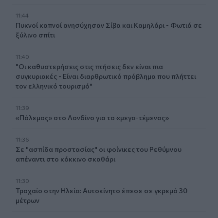
11:44
Πυκνοί καπνοί ανησύχησαν Σίβα και Καμηλάρι - Φωτιά σε
ξύλινο σπίτι
11:40
"Οι καθυστερήσεις στις πτήσεις δεν είναι πια
συγκυριακές - Είναι διαρθρωτικό πρόβλημα που πλήττει
τον ελληνικό τουρισμό"
11:39
«Πόλεμος» στο Λονδίνο για το «μεγα-τέμενος»
11:36
Σε "ασπίδα προστασίας" οι φοίνικες του Ρεθύμνου
απέναντι στο κόκκινο σκαθάρι
11:30
Τροχαίο στην Ηλεία: Αυτοκίνητο έπεσε σε γκρεμό 30
μέτρων