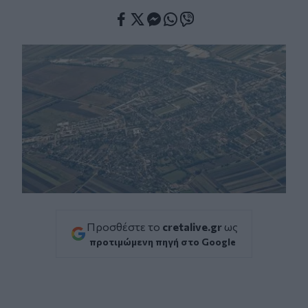
Facebook
Twitter
Messenger
Whatsapp
Viber
Προσθέστε το
cretalive.gr
ως
προτιμώμενη πηγή στο Google