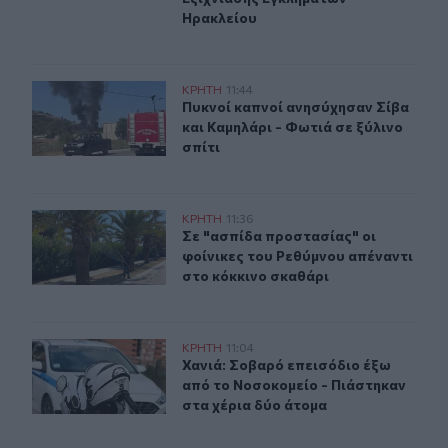
Ηρακλείου
Φωτιά σε ξύλινο σπίτι κοντά στην Αγία Μαρίνα Φαιστού
ΚΡΗΤΗ
11:44
Πυκνοί καπνοί ανησύχησαν Σίβα και
Πυκνοί καπνοί ανησύχησαν Σίβα
και Καμηλάρι - Φωτιά σε ξύλινο
σπίτι
Σε "ασπίδα προστασίας" οι φοίνικες του Ρεθύμνου απέν
ΚΡΗΤΗ
11:36
Σε "ασπίδα προστασίας" οι φοίνικε
Σε "ασπίδα προστασίας" οι
φοίνικες του Ρεθύμνου απέναντι
στο κόκκινο σκαθάρι
Χανιά: Σοβαρό επεισόδιο έξω από το Νοσοκομείο - Πιά
ΚΡΗΤΗ
11:04
Χανιά: Σοβαρό επεισόδιο έξω από 
Χανιά: Σοβαρό επεισόδιο έξω
από το Νοσοκομείο - Πιάστηκαν
στα χέρια δύο άτομα