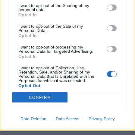
I want to opt-out of the Sharing of my
Γίνε ο ρεπόρτερ του CRETALIVE
personal data.
Opted In
ΣΤΕΊΛΕ ΤΗΝ ΕΊΔΗΣΗ
I want to opt-out of the Sale of my
Personal Data.
Opted In
I want to opt-out of processing my
Ροή ειδήσεων
Δημοφιλή
Personal Data for Targeted Advertising.
Opted In
I want to opt-out of Collection, Use,
12:44
Retention, Sale, and/or Sharing of my
Κλίμα συγκίνησης στην κηδεία του Λάκη Χαλκιά
Personal Data that Is Unrelated with the
Purposes for which it was collected.
Opted Out
12:39
ΕΧΠ-ΒΕ: Το «Ενιαίο Πλαίσιο» που Κατακερματίζει τη
CONFIRM
Βιομηχανία - Η σημασία των παρεμβάσεων του ΠΑΣΕΒΙΠΕ
12:32
Data Deletion
Data Access
Privacy Policy
Το Μουσείο Μόδας στο Μπαθ έλαβε 7,2 εκ. λίρες για τη
μεταφορά σε ιστορικό κτίριο