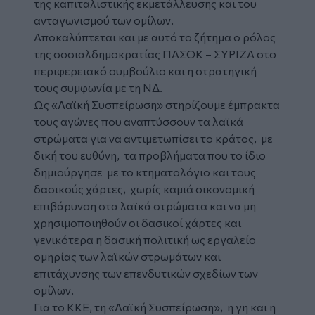
της καπιταλιστικής εκμετάλλευσης και του
ανταγωνισμού των ομίλων.
Αποκαλύπτεται και με αυτό το ζήτημα ο ρόλος
της σοσιαλδημοκρατίας ΠΑΣΟΚ – ΣΥΡΙΖΑ στο
περιφερειακό συμβούλιο και η στρατηγική
τους συμφωνία με τη ΝΔ.
Ως «Λαϊκή Συσπείρωση» στηρίζουμε έμπρακτα
τους αγώνες που αναπτύσσουν τα λαϊκά
στρώματα για να αντιμετωπίσει το κράτος, με
δική του ευθύνη, τα προβλήματα που το ίδιο
δημιούργησε με το κτηματολόγιο και τους
δασικούς χάρτες, χωρίς καμιά οικονομική
επιβάρυνση στα λαϊκά στρώματα και να μη
χρησιμοποιηθούν οι δασικοί χάρτες και
γενικότερα η δασική πολιτική ως εργαλείο
ομηρίας των λαϊκών στρωμάτων και
επιτάχυνσης των επενδυτικών σχεδίων των
ομίλων.
Για το ΚΚΕ, τη «Λαϊκή Συσπείρωση», η γη και η