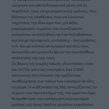
γρήγορα και αποτελεσματικά μόνο για το
κεφάλαιο, τους επιχειρηματικούς ομίλους, που
βλέπουν τις υποθέσεις τους να λύνονται
ταχύτατα, την ίδια ώρα που χιλιάδες
μικρομεσαίοι αγρότες και εργαζόμενοι
καλούνται να επιδοθούν σε ένα πολυδάπανο
αγώνα με προσφυγές, ενστάσεις – αντιρρήσεις,
κτλ. Και με κόστος απαγορευτικό που τους
αναγκάζει να εγκαταλείψουν την προσπάθεια
ανάκτησης της γης τους.
Σε βάρος της μικρής λαϊκής ιδιοκτησίας είναι
και το ΠΔ, για τους οικισμούς έως 2.000
κατοίκους στο πλαίσιο της οριζόντιας
αναθεώρησης των ορίων των οικισμών σε όλη
τη χώρα. Η κυβέρνηση της ΝΔ, συνεχίζοντας το
«έργο» των προκατόχων της, την ώρα που έχει
θεσμοθετήσει την κατάργηση περιορισμών
χρήσης γης προς όφελος μεγάλου κεφαλαίου,