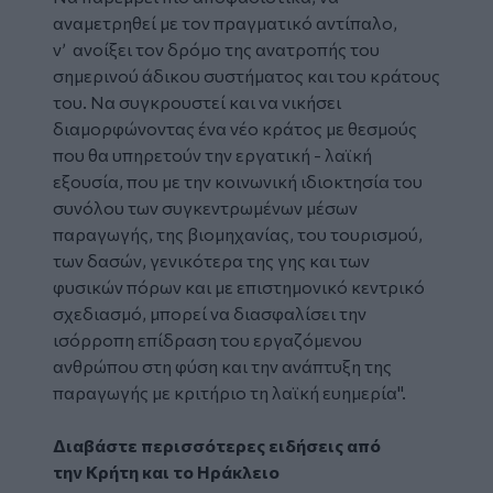
αναμετρηθεί με τον πραγματικό αντίπαλο,
ν’ ανοίξει τον δρόμο της ανατροπής του
σημερινού άδικου συστήματος και του κράτους
του. Να συγκρουστεί και να νικήσει
διαμορφώνοντας ένα νέο κράτος με θεσμούς
που θα υπηρετούν την εργατική - λαϊκή
εξουσία, που με την κοινωνική ιδιοκτησία του
συνόλου των συγκεντρωμένων μέσων
παραγωγής, της βιομηχανίας, του τουρισμού,
των δασών, γενικότερα της γης και των
φυσικών πόρων και με επιστημονικό κεντρικό
σχεδιασμό, μπορεί να διασφαλίσει την
ισόρροπη επίδραση του εργαζόμενου
ανθρώπου στη φύση και την ανάπτυξη της
παραγωγής με κριτήριο τη λαϊκή ευημερία".
Διαβάστε περισσότερες ειδήσεις από
την
Κρήτη
και το
Ηράκλειο