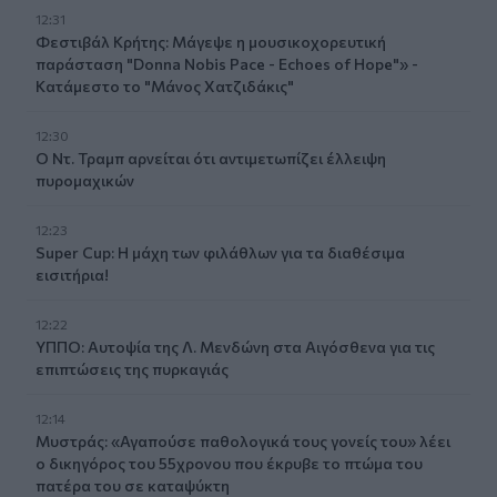
12:31
Φεστιβάλ Κρήτης: Μάγεψε η μουσικοχορευτική
παράσταση "Donna Nobis Pace - Echoes of Hope"» -
Κατάμεστο το "Μάνος Χατζιδάκις"
12:30
Ο Ντ. Τραμπ αρνείται ότι αντιμετωπίζει έλλειψη
πυρομαχικών
12:23
Super Cup: Η μάχη των φιλάθλων για τα διαθέσιμα
εισιτήρια!
12:22
ΥΠΠΟ: Αυτοψία της Λ. Μενδώνη στα Αιγόσθενα για τις
επιπτώσεις της πυρκαγιάς
12:14
Μυστράς: «Αγαπούσε παθολογικά τους γονείς του» λέει
ο δικηγόρος του 55χρονου που έκρυβε το πτώμα του
πατέρα του σε καταψύκτη