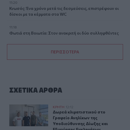
11:20
Κνωσός: Ένα χρόνο μετά τις δεσμεύσεις, επιστρέφουν οι
δίσκοι με τα κέρματα στα WC
11:18
Φωτιά στη Βοιωτία: Στον ανακριτή οι δύο συλληφθέντες
ΠΕΡΙΣΣΟΤΕΡΑ
ΣΧΕΤΙΚA AΡΘΡΑ
Δωρεά κλιματιστικού στο Γραφείο Ανηλίκων της Υποδι
ΚΡΗΤΗ
12:12
Δωρεά κλιματιστικού στο Γραφείο 
Δωρεά κλιματιστικού στο
Γραφείο Ανηλίκων της
Υποδιεύθυνσης Δίωξης και
Εξιχνίασης Εγκλημάτων