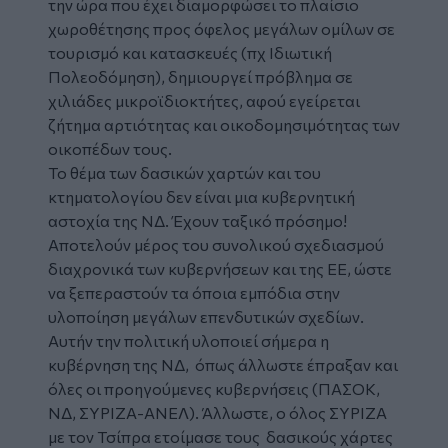
την ώρα που έχει διαμορφώσει το πλαίσιο
χωροθέτησης προς όφελος μεγάλων ομίλων σε
τουρισμό και κατασκευές (πχ Ιδιωτική
Πολεοδόμηση), δημιουργεί πρόβλημα σε
χιλιάδες μικροϊδιοκτήτες, αφού εγείρεται
ζήτημα αρτιότητας και οικοδομησιμότητας των
οικοπέδων τους.
Το θέμα των δασικών χαρτών και του
κτηματολογίου δεν είναι μια κυβερνητική
αστοχία της ΝΔ. Έχουν ταξικό πρόσημο!
Αποτελούν μέρος του συνολικού σχεδιασμού
διαχρονικά των κυβερνήσεων και της ΕΕ, ώστε
να ξεπεραστούν τα όποια εμπόδια στην
υλοποίηση μεγάλων επενδυτικών σχεδίων.
Αυτήν την πολιτική υλοποιεί σήμερα η
κυβέρνηση της ΝΔ, όπως άλλωστε έπραξαν και
όλες οι προηγούμενες κυβερνήσεις (ΠΑΣΟΚ,
ΝΔ, ΣΥΡΙΖΑ-ΑΝΕΛ). Άλλωστε, ο όλος ΣΥΡΙΖΑ
με τον Τσίπρα ετοίμασε τους δασικούς χάρτες