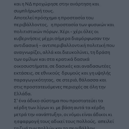
και η ΝΔ προχώρησε στην ανάρτηση και
συμπλήρωσή τους.
Αποτελεί πρόσχημα η προστασία του
περιβάλλοντος, η προστασία των φυσικών και
πολιτιστικών πόρων. Χέρι - χέρι όλες οι
κυβερνήσεις μέχρι σήμερα διαμόρφωσαν την
αντιδασική – αντιπεριβαλλοντική πολιτική που
αναγνωρίζει, αλλά και διευκολύνει, τη δράση
των ομίλων και στα κρατικά δασικά
οικοσυστήματα, σε δασικές και αναδασωτέες
εκτάσεις, σε εθνικούς δρυμούς και γη υψηλής
παραγωγικότητας, σε στεριά, θάλασσα και
στις προστατευόμενες περιοχές σε όλη την
Ελλάδα.
Σ’ ένα άδικο σύστημα που προστατεύει τα
κέρδη των λίγων κι με βάση αυτά τα κέρδη
μετρά την «ανάπτυξη», οι νόμοι είναι άδικοι κι
η εφαρμογή τους αδικεί τους πολλούς, απειλεί
τη ζωή των πολλών και το περιβάλλον.