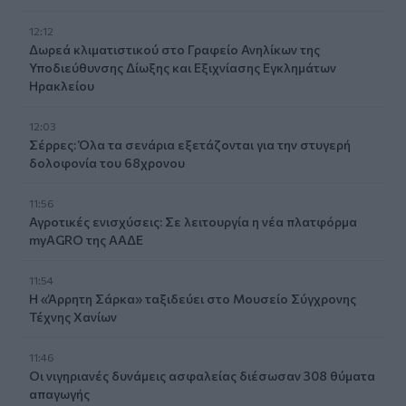
12:12
Δωρεά κλιματιστικού στο Γραφείο Ανηλίκων της
Υποδιεύθυνσης Δίωξης και Εξιχνίασης Εγκλημάτων
Ηρακλείου
12:03
Σέρρες: Όλα τα σενάρια εξετάζονται για την στυγερή
δολοφονία του 68χρονου
11:56
Αγροτικές ενισχύσεις: Σε λειτουργία η νέα πλατφόρμα
myAGRO της ΑΑΔΕ
11:54
Η «Άρρητη Σάρκα» ταξιδεύει στο Μουσείο Σύγχρονης
Τέχνης Χανίων
11:46
Οι νιγηριανές δυνάμεις ασφαλείας διέσωσαν 308 θύματα
απαγωγής