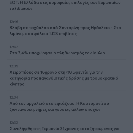
ΕΟΤ: Η Ελλάδα στις κορυφαίες επιλογές των Ευρωπαίων
ταξιδιωτών
12:46
Βλάβη σε ταχύπλοο από Σαντορίνη προς Ηράκλειο - Στο
λιμάνι με ασφάλεια 1.123 επιβάτες
12:42
Στο 3,4% υποχώρησε ο πληθωρισμός τον Ιούλιο
12:39
Xειροπέδες σε 16χρονο στη Φλωρεντία για την
κατηγορία προπαγανδιστικής δράσης με τρομοκρατικό
κίνητρο
12:34
Από τον αργαλειό στο εφτάζυμο: Η Κασταμονίτσα
ζωντανεύει μνήμες και γεύσεις άλλων εποχών
12:32
Συνελήφθη στη Γερμανία 31χρονος καταζητούμενος για