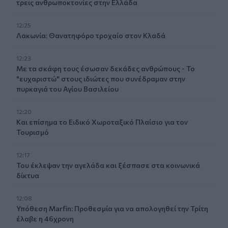
τρεις ανθρωποκτονίες στην Ελλάδα
12:25
Λακωνία: Θανατηφόρο τροχαίο στον Κλαδά
12:23
Με τα σκάφη τους έσωσαν δεκάδες ανθρώπους - Το
"ευχαριστώ" στους ιδιώτες που συνέδραμαν στην
πυρκαγιά του Αγίου Βασιλείου
12:20
Και επίσημα το Ειδικό Χωροταξικό Πλαίσιο για τον
Τουρισμό
12:17
Του έκλεψαν την αγελάδα και ξέσπασε στα κοινωνικά
δίκτυα
12:08
Υπόθεση Marfin: Προθεσμία για να απολογηθεί την Τρίτη
έλαβε η 46χρονη