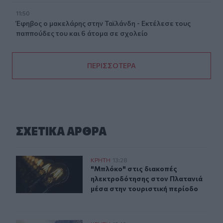
11:50
Έφηβος ο μακελάρης στην Ταϊλάνδη - Εκτέλεσε τους
παππούδες του και 6 άτομα σε σχολείο
ΠΕΡΙΣΣΟΤΕΡΑ
ΣΧΕΤΙΚA AΡΘΡΑ
"Μπλόκο" στις διακοπές ηλεκτροδότησης στον Πλατανι
ΚΡΗΤΗ
13:28
"Μπλόκο" στις διακοπές ηλεκτροδό
"Μπλόκο" στις διακοπές
ηλεκτροδότησης στον Πλατανιά
μέσα στην τουριστική περίοδο