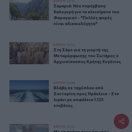
Σαμαριά: Νέα παρέμβαση Καλογερή για τα κλεισίματα τ
ΚΡΗΤΗ
13:18
Σαμαριά: Νέα παρέμβαση Καλογερή γ
Σαμαριά: Νέα παρέμβαση
Καλογερή για τα κλεισίματα του
Φαραγγιού - "Πολλές φορές
είναι αδικαιολόγητα"
Στη Σάμο για τη γιορτή της Μεταμόρφωσης του Σωτήρο
ΚΡΗΤΗ
12:56
Στη Σάμο για τη γιορτή της Μεταμ
Στη Σάμο για τη γιορτή της
Μεταμόρφωσης του Σωτήρος ο
Αρχιεπίσκοπος Κρήτης Ευγένιος
Βλάβη σε ταχύπλοο από Σαντορίνη προς Ηράκλειο - Στο 
ΚΡΗΤΗ
12:46
Βλάβη σε ταχύπλοο από Σαντορίνη π
Βλάβη σε ταχύπλοο από
Σαντορίνη προς Ηράκλειο - Στο
λιμάνι με ασφάλεια 1.123
επιβάτες
Με τα σκάφη τους έσωσαν δεκάδες ανθρώπους - Το "ευχ
ΚΡΗΤΗ
12:23
Με τα σκάφη τους έσωσαν δεκάδες 
Με τα σκάφη τους έσωσαν