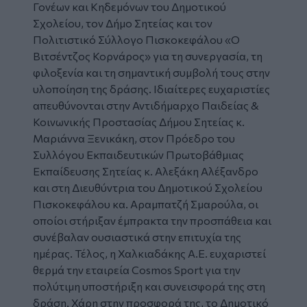
Γονέων και Κηδεμόνων του Δημοτικού
Σχολείου, τον Δήμο Σητείας και τον
Πολιτιστικό Σύλλογο Πισκοκεφάλου «Ο
Βιτσέντζος Κορνάρος» για τη συνεργασία, τη
φιλοξενία και τη σημαντική συμβολή τους στην
υλοποίηση της δράσης. Ιδιαίτερες ευχαριστίες
απευθύνονται στην Αντιδήμαρχο Παιδείας &
Κοινωνικής Προστασίας Δήμου Σητείας κ.
Μαριάννα Ξενικάκη, στον Πρόεδρο του
Συλλόγου Εκπαιδευτικών Πρωτοβάθμιας
Εκπαίδευσης Σητείας κ. Αλεξάκη Αλέξανδρο
και στη Διευθύντρια του Δημοτικού Σχολείου
Πισκοκεφάλου κα. Αραμπατζή Σμαρούλα, οι
οποίοι στήριξαν έμπρακτα την προσπάθεια και
συνέβαλαν ουσιαστικά στην επιτυχία της
ημέρας. Τέλος, η Χαλκιαδάκης Α.Ε. ευχαριστεί
θερμά την εταιρεία Cosmos Sport για την
πολύτιμη υποστήριξη και συνεισφορά της στη
δράση. Χάρη στην προσφορά της, το Δημοτικό