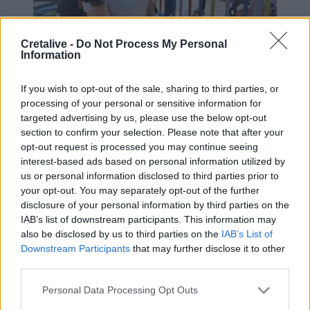
Cretalive -
Do Not Process My Personal
Information
If you wish to opt-out of the sale, sharing to third parties, or
processing of your personal or sensitive information for
targeted advertising by us, please use the below opt-out
section to confirm your selection. Please note that after your
Η ανταπόκριση της τοπικής κοινωνίας υπήρξε
opt-out request is processed you may continue seeing
ιδιαίτερα συγκινητική. Με ευχαριστήριες
interest-based ads based on personal information utilized by
επιστολές τους, τόσο ο Πολιτιστικός Σύλλογος
us or personal information disclosed to third parties prior to
your opt-out. You may separately opt-out of the further
όσο και η Διεύθυνση του Δημοτικού Σχολείου
disclosure of your personal information by third parties on the
Πισκοκεφάλου αναγνώρισαν τη σημασία της
IAB’s list of downstream participants. This information may
πρωτοβουλίας, τονίζοντας ότι η δράση
also be disclosed by us to third parties on the
IAB’s List of
συνέβαλε ουσιαστικά στη βελτίωση του
Downstream Participants
that may further disclose it to other
σχολικού περιβάλλοντος και αποτελεί
third parties.
παράδειγμα συνεργασίας, αλληλεγγύης και
κοινωνικής προσφοράς. Παράλληλα,
Personal Data Processing Opt Outs
επεσήμαναν ότι τέτοιες πρωτοβουλίες