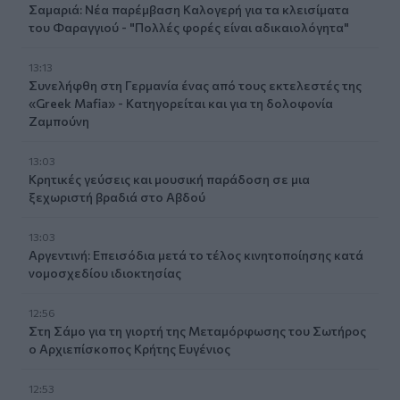
Σαμαριά: Νέα παρέμβαση Καλογερή για τα κλεισίματα
του Φαραγγιού - "Πολλές φορές είναι αδικαιολόγητα"
13:13
Συνελήφθη στη Γερμανία ένας από τους εκτελεστές της
«Greek Mafia» - Κατηγορείται και για τη δολοφονία
Ζαμπούνη
13:03
Κρητικές γεύσεις και μουσική παράδοση σε μια
ξεχωριστή βραδιά στο Αβδού
13:03
Αργεντινή: Επεισόδια μετά το τέλος κινητοποίησης κατά
νομοσχεδίου ιδιοκτησίας
12:56
Στη Σάμο για τη γιορτή της Μεταμόρφωσης του Σωτήρος
ο Αρχιεπίσκοπος Κρήτης Ευγένιος
12:53