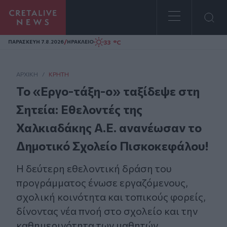
Homepage
/
33 °C
ΠΑΡΑΣΚΕΥΗ 7.8.2026
ΗΡΑΚΛΕΙΟ
ΑΡΧΙΚΗ
/
ΚΡΉΤΗ
Το «Εργο-τάξη-ο» ταξίδεψε στη
Σητεία: Εθελοντές της
Χαλκιαδάκης Α.Ε. ανανέωσαν το
Δημοτικό Σχολείο Πισκοκεφάλου!
Η δεύτερη εθελοντική δράση του
προγράμματος ένωσε εργαζόμενους,
σχολική κοινότητα και τοπικούς φορείς,
δίνοντας νέα πνοή στο σχολείο και την
καθημερινότητα των μαθητών