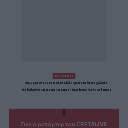
ΣΧΕΤΙΚΆ TAGS
Super Market Χαλκιαδάκη
Λασίθι
Σχολείο
Εθελοντική Δράση
Super Markets Χαλκιαδάκης
Γίνε ο ρεπόρτερ του CRETALIVE