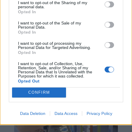
I want to opt-out of the Sharing of my
ξεπερνούν τα όρια μιας απλής χορηγίας και
personal data.
Opted In
αφήνουν ένα ουσιαστικό και διαχρονικό θετικό
αποτύπωμα στην εκπαιδευτική κοινότητα και
I want to opt-out of the Sale of my
στην τοπική κοινωνία.
Personal Data.
Opted In
Image
I want to opt-out of processing my
Personal Data for Targeted Advertising.
Opted In
I want to opt-out of Collection, Use,
Retention, Sale, and/or Sharing of my
Personal Data that Is Unrelated with the
Purposes for which it was collected.
Opted Out
CONFIRM
Data Deletion
Data Access
Privacy Policy