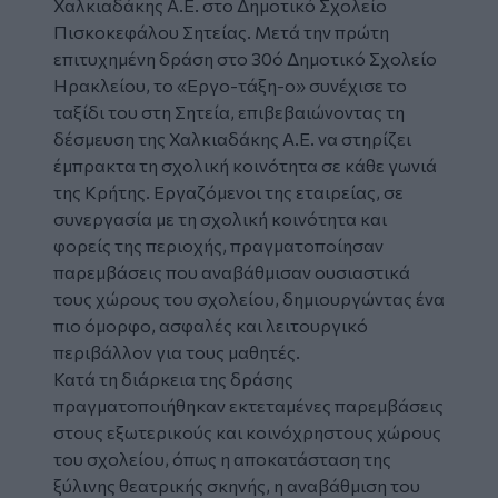
Χαλκιαδάκης Α.Ε. στο Δημοτικό Σχολείο
Πισκοκεφάλου Σητείας. Μετά την πρώτη
επιτυχημένη δράση στο 30ό Δημοτικό Σχολείο
Ηρακλείου, το
«Εργο-τάξη-ο»
συνέχισε το
ταξίδι του στη Σητεία, επιβεβαιώνοντας τη
δέσμευση της Χαλκιαδάκης Α.Ε. να στηρίζει
έμπρακτα τη σχολική κοινότητα σε κάθε γωνιά
της Κρήτης. Εργαζόμενοι της εταιρείας, σε
συνεργασία με τη σχολική κοινότητα και
φορείς της περιοχής, πραγματοποίησαν
παρεμβάσεις που αναβάθμισαν ουσιαστικά
τους χώρους του σχολείου, δημιουργώντας ένα
πιο όμορφο, ασφαλές και λειτουργικό
περιβάλλον για τους μαθητές.
Κατά τη διάρκεια της δράσης
πραγματοποιήθηκαν εκτεταμένες παρεμβάσεις
στους εξωτερικούς και κοινόχρηστους χώρους
του σχολείου, όπως η αποκατάσταση της
ξύλινης θεατρικής σκηνής, η αναβάθμιση του