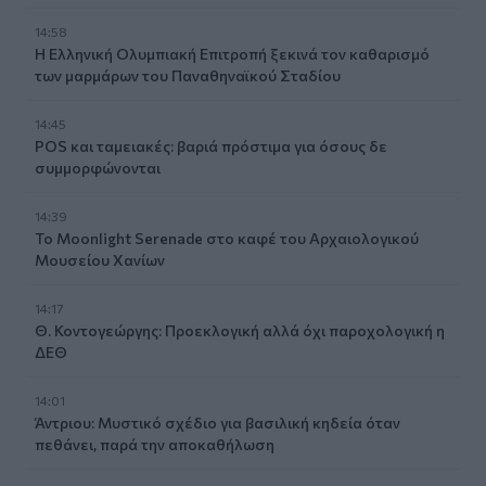
14:58
Η Ελληνική Ολυμπιακή Επιτροπή ξεκινά τον καθαρισμό
των μαρμάρων του Παναθηναϊκού Σταδίου
14:45
POS και ταμειακές: βαριά πρόστιμα για όσους δε
συμμορφώνονται
14:39
To Moonlight Serenade στο καφέ του Αρχαιολογικού
Μουσείου Χανίων
14:17
Θ. Κοντογεώργης: Προεκλογική αλλά όχι παροχολογική η
ΔΕΘ
14:01
Άντριου: Μυστικό σχέδιο για βασιλική κηδεία όταν
πεθάνει, παρά την αποκαθήλωση