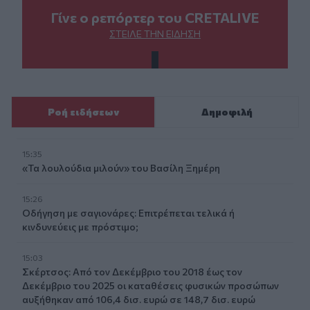
Γίνε ο ρεπόρτερ του CRETALIVE
ΣΤΕΊΛΕ ΤΗΝ ΕΊΔΗΣΗ
Ροή ειδήσεων
Δημοφιλή
15:35
«Τα λουλούδια μιλούν» του Βασίλη Ξημέρη
15:26
Οδήγηση με σαγιονάρες: Επιτρέπεται τελικά ή
κινδυνεύεις με πρόστιμο;
15:03
Σκέρτσος: Από τον Δεκέμβριο του 2018 έως τον
Δεκέμβριο του 2025 οι καταθέσεις φυσικών προσώπων
αυξήθηκαν από 106,4 δισ. ευρώ σε 148,7 δισ. ευρώ