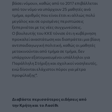
βάσει νόμου», καθώς από το 2017 επιβάλλεται
από τον νόμο να υπάρχουν 25 μαθητές ανά
τμήμα, αριθμός που είναι έτσι κι αλλιώς πολύ
μεγάλος και σε ορισμένες περιπτώσεις
ξεπερνιέται με τις νέες συγχωνεύσεις.
Ο βουλευτής του ΚΚΕ τόνισε ότι η κυβέρνηση
προκαλεί αναστάτωση και διαπράττει μια βίαιη
αντιπαιδαγωγική πολιτική, καθώς οι μαθητές
μετακινούνται από τμήμα σε τμήμα, δεν
υπάρχουν εξατομικευμένοι υπάλληλοι για
Παράλληλη Στήριξη και σχολικοί νοσηλευτές,
ενώ δίνονται ελάχιστοι πόροι για μέτρα
προφύλαξης".
Διαβάστε περισσότερες ειδήσεις από
την
Κρήτη
και το
Λασίθι