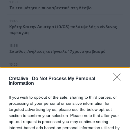
13:53
Σε ετοιμότητα η πυροσβεστική στη Λέσβο
13:45
Κρήτη: Και την Δευτέρα (10/08) πολύ υψηλός ο κίνδυνος
πυρκαγιάς
13:38
Σκιάθος: Ανήλικος κατήγγειλε 17χρονο για βιασμό
13:25
«Kinda chic»: Ποιο είναι το νέο τρεντ της Gen Z που έχει
κατακλύσει τα Social Media
Cretalive -
Do Not Process My Personal
Information
13:17
Λουτράκι: Νεκρός δίπλα σε κάδο σκουπιδιών
If you wish to opt-out of the sale, sharing to third parties, or
εντοπίστηκε ηλικιωμένος
processing of your personal or sensitive information for
targeted advertising by us, please use the below opt-out
13:08
section to confirm your selection. Please note that after your
«Χρυσές» διακοπές στην Ελλάδα: Το προφίλ των
opt-out request is processed you may continue seeing
τουριστών και οι βίλες των 168.000€ την εβδομάδα
interest-based ads based on personal information utilized by