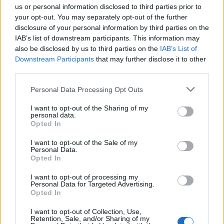
us or personal information disclosed to third parties prior to
12:54
your opt-out. You may separately opt-out of the further
Ισπανία: Οι αρμόδιες αρχές έλεγξαν περίπου 200 αφίξεις
disclosure of your personal information by third parties on the
ταξιδιωτών από την Ιταλία
IAB’s list of downstream participants. This information may
also be disclosed by us to third parties on the
IAB’s List of
12:54
Downstream Participants
that may further disclose it to other
Κρήτη: Ριπές ανέμου έως 110 χλμ την ώρα - Παραμένει ο
third parties.
"κόκκινος" συναγερμός
Personal Data Processing Opt Outs
12:44
I want to opt-out of the Sharing of my
Άρτα: Απολογούνται ο διευθυντής και ο τεχνικός
personal data.
ασφαλείας του ΔΕΔΔΗΕ
Opted In
12:38
I want to opt-out of the Sale of my
Personal Data.
Τουρνάς: Σε επιφυλακή ο κρατικός μηχανισμός
Opted In
12:27
I want to opt-out of processing my
Μήλος: Ελικόπτερο… προσγειώθηκε στο Σαρακήνικο για
Personal Data for Targeted Advertising.
Opted In
να κάνουν μπάνιο οι επιβάτες του - Δείτε βίντεο
I want to opt-out of Collection, Use,
12:15
Retention, Sale, and/or Sharing of my