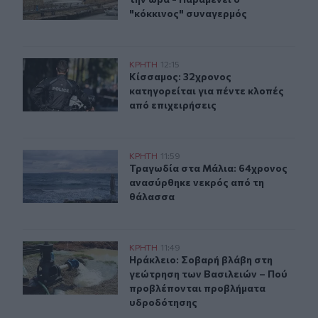
"κόκκινος" συναγερμός
Κίσσαμος: 32χρονος κατηγορείται για πέντε κλοπές από
ΚΡΗΤΗ
12:15
Κίσσαμος: 32χρονος κατηγορείται γ
Κίσσαμος: 32χρονος
κατηγορείται για πέντε κλοπές
από επιχειρήσεις
Τραγωδία στα Μάλια: 64χρονος ανασύρθηκε νεκρός απ
ΚΡΗΤΗ
11:59
Τραγωδία στα Μάλια: 64χρονος αν
Τραγωδία στα Μάλια: 64χρονος
ανασύρθηκε νεκρός από τη
θάλασσα
Ηράκλειο: Σοβαρή βλάβη στη γεώτρηση των Βασιλειών
ΚΡΗΤΗ
11:49
Ηράκλειο: Σοβαρή βλάβη στη γεώτ
Ηράκλειο: Σοβαρή βλάβη στη
γεώτρηση των Βασιλειών – Πού
προβλέπονται προβλήματα
υδροδότησης