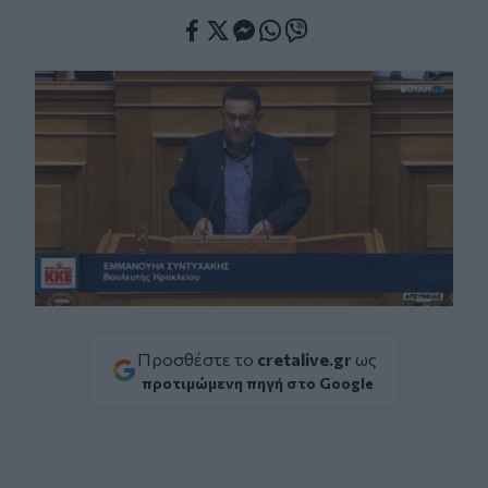
Facebook
Twitter
Messenger
Whatsapp
Viber
Προσθέστε το
cretalive.gr
ως
προτιμώμενη πηγή στο Google