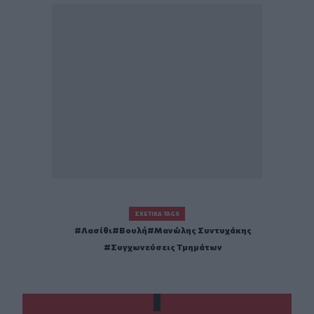
ΣΧΕΤΙΚΆ TAGS
Λασίθι
Βουλή
Μανώλης Συντυχάκης
Συγχωνεύσεις Τμημάτων