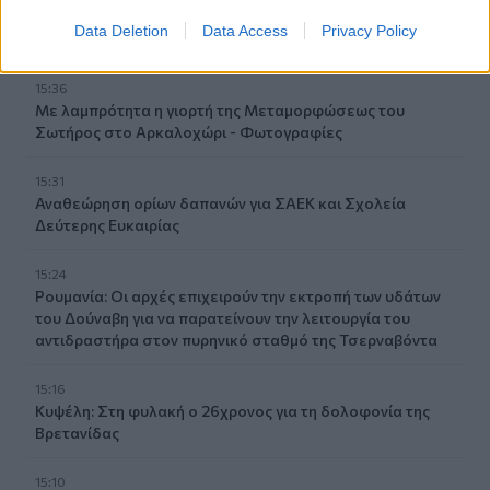
επιχείρησε να πετάξει με τέσσερα μαχαίρια σε
Data Deletion
Data Access
Privacy Policy
χειραποσκευή
15:36
Με λαμπρότητα η γιορτή της Μεταμορφώσεως του
Σωτήρος στο Αρκαλοχώρι - Φωτογραφίες
15:31
Αναθεώρηση ορίων δαπανών για ΣΑΕΚ και Σχολεία
Δεύτερης Ευκαιρίας
15:24
Ρουμανία: Οι αρχές επιχειρούν την εκτροπή των υδάτων
του Δούναβη για να παρατείνουν την λειτουργία του
αντιδραστήρα στον πυρηνικό σταθμό της Τσερναβόντα
15:16
Κυψέλη: Στη φυλακή ο 26χρονος για τη δολοφονία της
Βρετανίδας
15:10