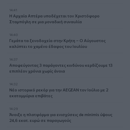
14:41
Η Αρχαία Απτέρα υποδέχεται τον Χριστόφορο
Σταμπόγλη σε μια μοναδική συναυλία
14:40
Γεμάτα τα ξενοδοχεία στην Κρήτη – Ο Αύγουστος
καλύπτει το χαμένο έδαφος του Ιουλίου
14:37
Αποφεύγοντας 3 παράγοντες κινδύνου κερδίζουμε 13
επιπλέον χρόνια χωρίς άνοια
14:32
Νέο ιστορικό ρεκόρ για την AEGEAN τον Ιούλιο με 2
εκατομμύρια επιβάτες
14:29
Άνοιξε η πλατφόρμα για ενισχύσεις de minimis ύψους
24,6 εκατ. ευρώ σε παραγωγούς