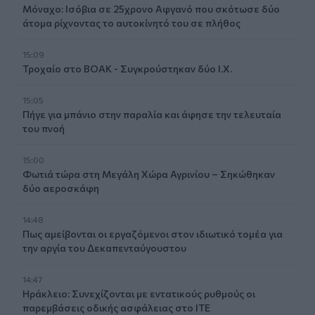
Μόναχο: Ισόβια σε 25χρονο Αφγανό που σκότωσε δύο
άτομα ρίχνοντας το αυτοκίνητό του σε πλήθος
15:09
Τροχαίο στο ΒΟΑΚ - Συγκρούστηκαν δύο Ι.Χ.
15:05
Πήγε για μπάνιο στην παραλία και άφησε την τελευταία
του πνοή
15:00
Φωτιά τώρα στη Μεγάλη Χώρα Αγρινίου – Σηκώθηκαν
δύο αεροσκάφη
14:48
Πως αμείβονται οι εργαζόμενοι στον ιδιωτικό τομέα για
την αργία του Δεκαπενταύγουστου
14:47
Ηράκλειο: Συνεχίζονται με εντατικούς ρυθμούς οι
παρεμβάσεις οδικής ασφάλειας στο ΙΤΕ