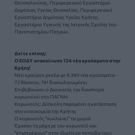
Θεσσαλονίκης, Περιφερειακό Εργαστήριο
Δημόσιας Υγείας Θεσσαλίας, Περιφερειακό
Εργαστήριο Δημόσιας Υγείας Κρήτης,
Εργαστήριο Υγιεινής της Ιατρικής Σχολής του
Πανεπιστημίου Πατρών.
Δείτε επίσης:
Ο ΕΟΔY ανακοίνωσε 124 νέα κρούσματα στην
Κρήτη!
Νέο «μαύρο» ρεκόρ με 4.340 νέα κρούσματα -
72 θάνατοι, 741 διασωληνωμένοι
Επιβεβαιώνει ο Διοικητής την διασπορά
κορωνοϊού στο ΠΑΓΝΗ
Κορωνοϊός: Δύσκολη παραμένει η κατάσταση
στα νοσοκομεία της Κρήτης
Ο κορωνοϊός "κυκλώνει" τα χωριά
Έχασαν τη μάχη με τον κορωνοϊό και
"επιστρέφουν" στην ιδιαίτερη πατρίδα τους