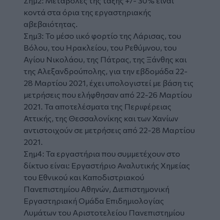
Σημ2: Μεταβολές της τάξης +/- 30% είναι
κοντά στα όρια της εργαστηριακής
αβεβαιότητας.
Σημ3: Το μέσο ιικό φορτίο της Λάρισας, του
Βόλου, του Ηρακλείου, του Ρεθύμνου, του
Αγίου Νικολάου, της Πάτρας, της Ξάνθης και
της Αλεξανδρούπολης, για την εβδομάδα 22-
28 Μαρτίου 2021, έχει υπολογιστεί με βάση τις
μετρήσεις που ελήφθησαν από 22-26 Μαρτίου
2021. Τα αποτελέσματα της Περιφέρειας
Αττικής, της Θεσσαλονίκης και των Χανίων
αντιστοιχούν σε μετρήσεις από 22-28 Μαρτίου
2021.
Σημ4: Τα εργαστήρια που συμμετέχουν στο
δίκτυο είναι: Εργαστήριο Αναλυτικής Χημείας
του Εθνικού και Καποδιστριακού
Πανεπιστημίου Αθηνών, Διεπιστημονική
Εργαστηριακή Ομάδα Επιδημιολογίας
Λυμάτων του Αριστοτελείου Πανεπιστημίου