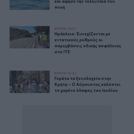
και άφησε την τελευταία του
πνοή
Με εντατικούς ρυθμούς προχωράνε τα έργα οδικής ασφ
ΚΡΗΤΗ
14:47
Ηράκλειο: Συνεχίζονται με εντατικ
Ηράκλειο: Συνεχίζονται με
εντατικούς ρυθμούς οι
παρεμβάσεις οδικής ασφάλειας
στο ΙΤΕ
Γεμάτα τα ξενοδοχεία στην Κρήτη – Ο Αύγουστος καλύπτ
ΚΡΗΤΗ
14:40
Γεμάτα τα ξενοδοχεία στην Κρήτη –
Γεμάτα τα ξενοδοχεία στην
Κρήτη – Ο Αύγουστος καλύπτει
το χαμένο έδαφος του Ιουλίου