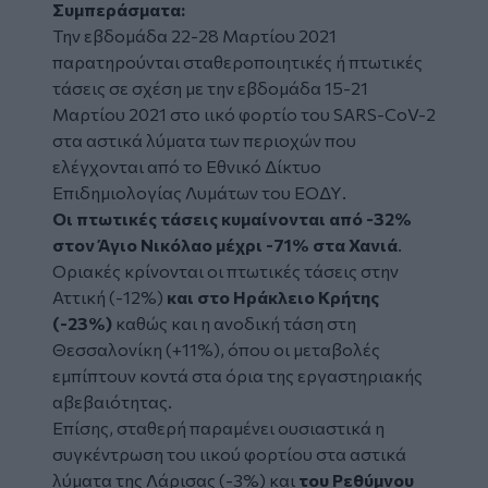
Συμπεράσματα:
Την εβδομάδα 22-28 Μαρτίου 2021
παρατηρούνται σταθεροποιητικές ή πτωτικές
τάσεις σε σχέση με την εβδομάδα 15-21
Μαρτίου 2021 στο ιικό φορτίο του SARS-CoV-2
στα αστικά λύματα των περιοχών που
ελέγχονται από το Εθνικό Δίκτυο
Επιδημιολογίας Λυμάτων του ΕΟΔΥ.
Οι πτωτικές τάσεις κυμαίνονται από -32%
στον Άγιο Νικόλαο μέχρι -71% στα Χανιά
.
Οριακές κρίνονται οι πτωτικές τάσεις στην
Αττική (-12%)
και στο Ηράκλειο Kρήτης
(-23%)
καθώς και η ανοδική τάση στη
Θεσσαλονίκη (+11%), όπου οι μεταβολές
εμπίπτουν κοντά στα όρια της εργαστηριακής
αβεβαιότητας.
Επίσης, σταθερή παραμένει ουσιαστικά η
συγκέντρωση του ιικού φορτίου στα αστικά
λύματα της Λάρισας (-3%) και
του Ρεθύμνου