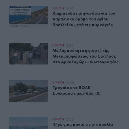
Χρηματοδότηση-ανάσα για τον παραλιακό δρόμο του Αγ
ΚΡΗΤΗ
15:44
Χρηματοδότηση-ανάσα για τον παρα
Χρηματοδότηση-ανάσα για τον
παραλιακό δρόμο του Αγίου
Βασιλείου μετά τις πυρκαγιές
Το Αρκαλοχώρι γιόρτασε τον Προστάτη και Πολιούχο 
ΚΡΗΤΗ
15:36
Με λαμπρότητα η γιορτή της Μετα
Με λαμπρότητα η γιορτή της
Μεταμορφώσεως του Σωτήρος
στο Αρκαλοχώρι - Φωτογραφίες
Τροχαίο στο ΒΟΑΚ - Συγκρούστηκαν δύο Ι.Χ.
ΚΡΗΤΗ
15:09
Τροχαίο στο ΒΟΑΚ - Συγκρούστηκαν
Τροχαίο στο ΒΟΑΚ -
Συγκρούστηκαν δύο Ι.Χ.
Χανιά: Άφησε την τελευταία του πνοή ενώ είχε πάει για 
ΚΡΗΤΗ
15:05
Πήγε για μπάνιο στην παραλία και 
Πήγε για μπάνιο στην παραλία