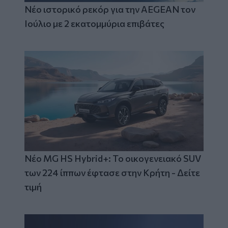
Νέο ιστορικό ρεκόρ για την AEGEAN τον
Ιούλιο με 2 εκατομμύρια επιβάτες
Νέο MG HS Hybrid+: Το οικογενειακό SUV
των 224 ίππων έφτασε στην Κρήτη - Δείτε
τιμή