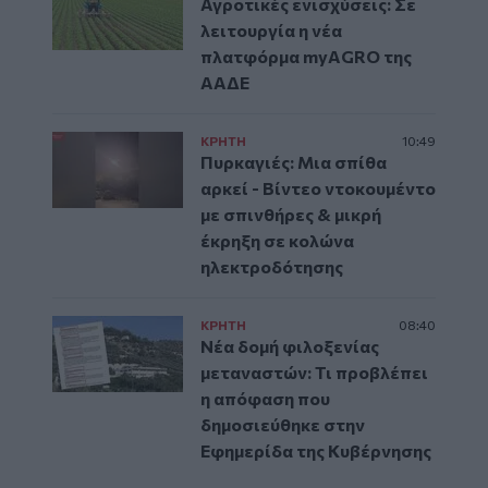
Αγροτικές ενισχύσεις: Σε
λειτουργία η νέα
πλατφόρμα myAGRO της
ΑΑΔΕ
ΚΡΗΤΗ
10:49
Πυρκαγιές: Μια σπίθα
αρκεί - Βίντεο ντοκουμέντο
με σπινθήρες & μικρή
έκρηξη σε κολώνα
ηλεκτροδότησης
ΚΡΗΤΗ
08:40
Νέα δομή φιλοξενίας
μεταναστών: Τι προβλέπει
η απόφαση που
δημοσιεύθηκε στην
Εφημερίδα της Κυβέρνησης