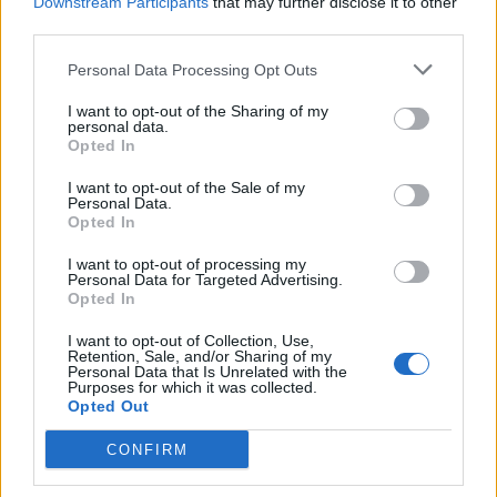
Downstream Participants
that may further disclose it to other
Λύματα
Ιικό Φορτίο
Κρήτη
third parties.
Personal Data Processing Opt Outs
I want to opt-out of the Sharing of my
personal data.
Opted In
Γίνε ο ρεπόρτερ του CRETALIVE
ΣΤΕΊΛΕ ΤΗΝ ΕΊΔΗΣΗ
I want to opt-out of the Sale of my
Personal Data.
Opted In
I want to opt-out of processing my
Personal Data for Targeted Advertising.
Opted In
Ροή ειδήσεων
Δημοφιλή
I want to opt-out of Collection, Use,
Retention, Sale, and/or Sharing of my
Personal Data that Is Unrelated with the
15:44
Purposes for which it was collected.
Χρηματοδότηση-ανάσα για τον παραλιακό δρόμο του
Opted Out
Αγίου Βασιλείου μετά τις πυρκαγιές
CONFIRM
15:41
Συναγερμός στο «Ελευθέριος Βενιζέλος»: 37χρονος