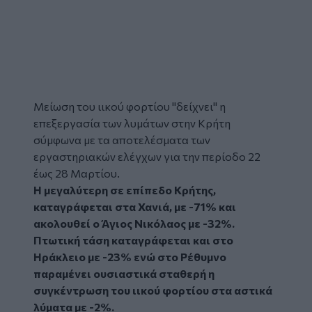
Μείωση
του ιικού φορτίου "δείχνει" η
επεξεργασία των
λυμάτων
στην
Κρήτη
σύμφωνα με τα αποτελέσματα των
εργαστηριακών ελέγχων για την περίοδο 22
έως 28 Μαρτίου.
Η μεγαλύτερη σε επίπεδο Κρήτης,
καταγράφεται στα Χανιά, με -71% και
ακολουθεί ο Άγιος Νικόλαος με -32%.
Πτωτική τάση καταγράφεται και στο
Ηράκλειο με -23% ενώ στο Ρέθυμνο
παραμένει ουσιαστικά σταθερή η
συγκέντρωση του ιικού φορτίου στα αστικά
λύματα με -2%.