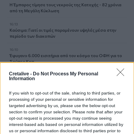
Η Έμπαρος τίμησε τους νεκρούς της Κατοχής - 82 χρόνια
από τη Μεγάλη Κύκλωση
16:13
Καύσιμα: Γιατί οι τιμές παραμένουν υψηλές μέσα στην
περίοδο των διακοπών
16:10
Έφυγαν» 6.000 εισιτήρια από τον κόσμο του ΟΦΗ για το
Σούπερ Καπ
Cretalive -
Do Not Process My Personal
15:54
Information
Ο Γ. Αγριμανάκης Αντιδήμαρχος Υπηρεσίας το Σάββατο 8
και την Κυριακή 9 Αυγούστου
If you wish to opt-out of the sale, sharing to third parties, or
processing of your personal or sensitive information for
15:48
targeted advertising by us, please use the below opt-out
Δυτική Αττική: Ολοκληρώθηκαν οι αυτοψίες στις
section to confirm your selection. Please note that after your
πυρόπληκτες περιοχές
opt-out request is processed you may continue seeing
interest-based ads based on personal information utilized by
15:43
us or personal information disclosed to third parties prior to
Εντυπωσιάζουν οι εικόνες από το νέο αεροδρόμιο στο