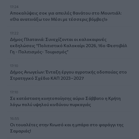
17:24
Aποκαλύψεις σοκ για απειλές θανάτου στο Μουντιάλ:
«Θα ανατινάξω τον Μέσι με τέσσερις βόμβες!»
17:22
Δήμος Πλατανιά: Συνεχίζονται οι καλοκαιρινές
εκδηλώσεις “Πολιτιστικό Καλοκαίρι 2026, 16ο Φεστιβάλ
Γη - Πολιτισμός- Τουρισμός”
17:10
Δήμος Ανωγείων: Ένταξη έργου αγροτικής οδοποιίας στο
Στρατηγικό Σχέδιο ΚΑΠ 2023–2027
17:10
Σε κατάσταση κινητοποίησης αύριο Σάββατο η Κρήτη
λόγω πολύ υψηλού κινδύνου πυρκαγιάς
16:55
Οι τουαλέτες στην Κνωσό και η μπάρα στο φαράγγι της
Σαμαριάς!