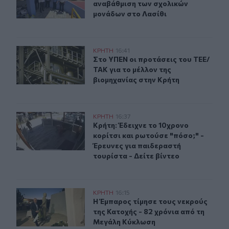
αναβάθμιση των σχολικών
μονάδων στο Λασίθι
Στο ΥΠΕΝ οι προτάσεις του ΤΕΕ/ΤΑΚ για το μέλλον της
ΚΡΗΤΗ
16:41
Στο ΥΠΕΝ οι προτάσεις του ΤΕΕ/ΤΑΚ
Στο ΥΠΕΝ οι προτάσεις του ΤΕΕ/
ΤΑΚ για το μέλλον της
βιομηχανίας στην Κρήτη
Κρήτη: Έδειχνε το 10χρονο κορίτσι και ρωτούσε "πόσο;"
ΚΡΗΤΗ
16:37
Κρήτη: Έδειχνε το 10χρονο κορίτσι 
Κρήτη: Έδειχνε το 10χρονο
κορίτσι και ρωτούσε "πόσο;" -
Έρευνες για παιδεραστή
τουρίστα - Δείτε βίντεο
Βιάννος: Εκδήλωση για την 82η Επέτειο της Μεγάλης Κ
ΚΡΗΤΗ
16:15
Η Έμπαρος τίμησε τους νεκρούς τη
Η Έμπαρος τίμησε τους νεκρούς
της Κατοχής - 82 χρόνια από τη
Μεγάλη Κύκλωση