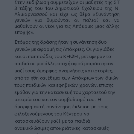
Στην εκδήλωση συμμετείχαν οι
μαθητές
της ΣΤ
3 τάξης του 1ου Δημοτικού Σχολείου της Ν.
Αλικαρνασσού και είχε ως θέμα «Συνάντηση
γενεών για θυμούνται οι παλιοί και να
μαθαίνουν οι νέοι για τις Απόκριες μιας άλλης
εποχής».
Στόχος της δράσης ήταν η συνάντηση δυο
γενεών με αφορμή τις Απόκριες. Οι γιαγιάδες
και οι παππούδες του ΚΗΦΗ , μετέφεραν τα
παιδιά σε μια άλλη εποχή αφού μοιράστηκαν
μαζί τους όμορφες αναμνήσεις και ιστορίες,
από τα ήθη και έθιμα των Απόκριων των δικών
τους παιδικών και εφηβικών χρονών, επίσης
εμάθαν για την κατασκευή του χαρταετού την
ιστορία του και τον συμβολισμό του. Η
όμορφη αυτή συνάντηση έκλεισε με τους
φιλοξενούμενους του Κέντρου να
κατασκευάζουν μαζί με τα παιδιά
ανακυκλώσιμες αποκριάτικες κατασκευές