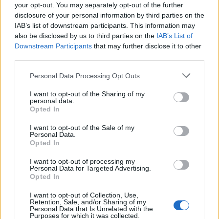
your opt-out. You may separately opt-out of the further
Καστέλλι - Δείτε βίντεο
disclosure of your personal information by third parties on the
IAB’s list of downstream participants. This information may
15:38
also be disclosed by us to third parties on the
IAB’s List of
Πολιτική Προστασία: Νέα εναέρια μέσα και τεχνολογία
Downstream Participants
that may further disclose it to other
third parties.
15:36
ΔΕΕΠ Ηρακλείου: «Η Κρήτη βρίσκεται στις
Personal Data Processing Opt Outs
προτεραιότητες της κυβέρνησης»
I want to opt-out of the Sharing of my
personal data.
15:30
Opted In
Η 97χρονη που περπάτησε πάνω σε φτερό αεροπλάνου
και έσπασε το προηγούμενο (δικό της) ρεκόρ Γκίνες
I want to opt-out of the Sale of my
Personal Data.
Opted In
15:27
Τελευταία βουτιά για 65χρονη στην παραλία του Καβρού
I want to opt-out of processing my
Personal Data for Targeted Advertising.
Opted In
ΠΕΡΙΣΣΟΤΕΡΑ
I want to opt-out of Collection, Use,
Retention, Sale, and/or Sharing of my
Personal Data that Is Unrelated with the
Purposes for which it was collected.