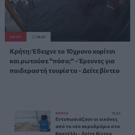
ΚΡΗΤΗ
16:37
Κρήτη: Έδειχνε το 10χρονο κορίτσι
και ρωτούσε "πόσο;" - Έρευνες για
παιδεραστή τουρίστα - Δείτε βίντεο
ΚΡΗΤΗ
15:43
Εντυπωσιάζουν οι εικόνες
από το νέο αεροδρόμιο στο
Καστέλλι - Δείτε βίντεο