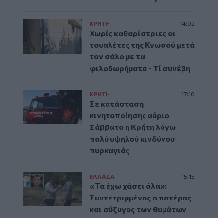
ΚΡΗΤΗ
14:02
Χωρίς καθαρίστριες οι
τουαλέτες της Κνωσού μετά
τον σάλο με τα
φιλοδωρήματα - Τί συνέβη
ΚΡΗΤΗ
17:10
Σε κατάσταση
κινητοποίησης αύριο
Σάββατο η Κρήτη λόγω
πολύ υψηλού κινδύνου
πυρκαγιάς
ΕΛΛAΔΑ
15:15
«Τα έχω χάσει όλα»:
Συντετριμμένος ο πατέρας
και σύζυγος των θυμάτων