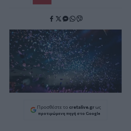
Facebook
Twitter
Messenger
Whatsapp
Viber
Προσθέστε το
cretalive.gr
ως
προτιμώμενη πηγή στο Google