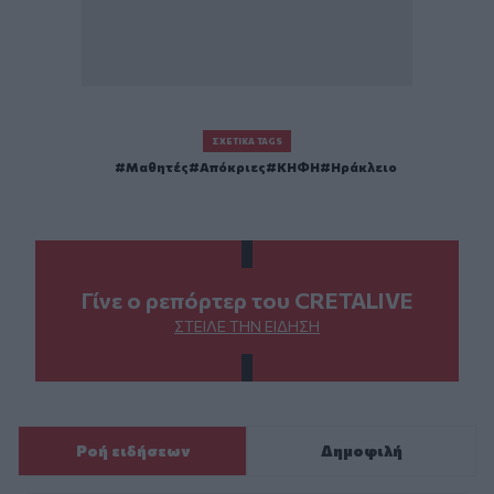
ΣΧΕΤΙΚΆ TAGS
Μαθητές
Απόκριες
ΚΗΦΗ
Ηράκλειο
Γίνε ο ρεπόρτερ του CRETALIVE
ΣΤΕΊΛΕ ΤΗΝ ΕΊΔΗΣΗ
Ροή ειδήσεων
Δημοφιλή