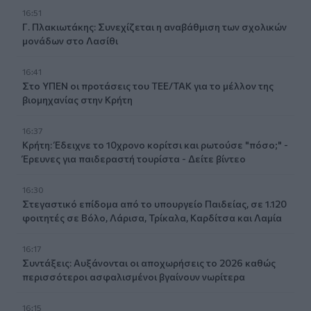
16:51
Γ. Πλακιωτάκης: Συνεχίζεται η αναβάθμιση των σχολικών
μονάδων στο Λασίθι
16:41
Στο ΥΠΕΝ οι προτάσεις του ΤΕΕ/ΤΑΚ για το μέλλον της
βιομηχανίας στην Κρήτη
16:37
Κρήτη: Έδειχνε το 10χρονο κορίτσι και ρωτούσε "πόσο;" -
Έρευνες για παιδεραστή τουρίστα - Δείτε βίντεο
16:30
Στεγαστικό επίδομα από το υπουργείο Παιδείας, σε 1.120
φοιτητές σε Βόλο, Λάρισα, Τρίκαλα, Καρδίτσα και Λαμία
16:17
Συντάξεις: Αυξάνονται οι αποχωρήσεις το 2026 καθώς
περισσότεροι ασφαλισμένοι βγαίνουν νωρίτερα
16:15