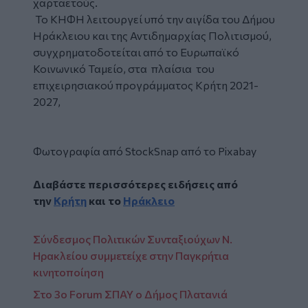
χαρταετούς.
Το ΚΗΦΗ λειτουργεί υπό την αιγίδα του Δήμου
Ηράκλειου και της Αντιδημαρχίας Πολιτισμού,
συγχρηματοδοτείται από το Ευρωπαϊκό
Κοινωνικό Ταμείο, στα πλαίσια του
επιχειρησιακού προγράμματος Κρήτη 2021-
2027,
Φωτογραφία από
StockSnap
από το
Pixabay
Διαβάστε περισσότερες ειδήσεις από
την
Κρήτη
και το
Ηράκλειο
Σύνδεσμος Πολιτικών Συνταξιούχων Ν.
Ηρακλείου συμμετείχε στην Παγκρήτια
κινητοποίηση
Στο 3ο Forum ΣΠΑΥ ο Δήμος Πλατανιά