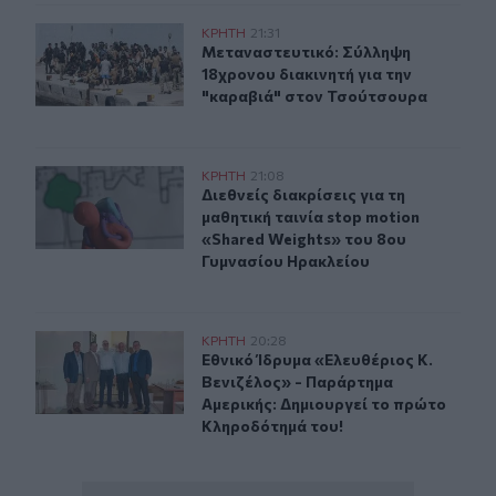
Μεταναστευτικό: Σύλληψη 18χρονου διακινητή για την
ΚΡΗΤΗ
21:31
Μεταναστευτικό: Σύλληψη 18χρονου
Μεταναστευτικό: Σύλληψη
18χρονου διακινητή για την
"καραβιά" στον Τσούτσουρα
Διεθνείς διακρίσεις για τη μαθητική ταινία stop motio
ΚΡΗΤΗ
21:08
Διεθνείς διακρίσεις για τη μαθητικ
Διεθνείς διακρίσεις για τη
μαθητική ταινία stop motion
«Shared Weights» του 8ου
Γυμνασίου Ηρακλείου
Εθνικό Ίδρυμα «Ελευθέριος Κ. Βενιζέλος» - Παράρτημα
ΚΡΗΤΗ
20:28
Εθνικό Ίδρυμα «Ελευθέριος Κ. Βεν
Εθνικό Ίδρυμα «Ελευθέριος Κ.
Βενιζέλος» - Παράρτημα
Αμερικής: Δημιουργεί το πρώτο
Κληροδότημά του!