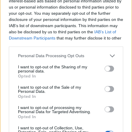
interest-based ads based on personal information utilized by
πολύ υψηλός κίνδυνος πυρκαγιάς!
us or personal information disclosed to third parties prior to
your opt-out. You may separately opt-out of the further
22:02
disclosure of your personal information by third parties on the
Σφοδρή επίθεση κατά Καρυστιανού-Γρατσία από πρώην
IAB’s list of downstream participants. This information may
στελέχη: «Συνεχής εσωστρέφεια και τραγικά
also be disclosed by us to third parties on the
IAB’s List of
επικοινωνιακά λάθη»
Downstream Participants
that may further disclose it to other
third parties.
21:57
Ηράκλειο: "Σε άθλια κατάσταση το μνημείο πεσόντων
Personal Data Processing Opt Outs
Εφέδρων Αξιωματικών στον Καράβολα"
I want to opt-out of the Sharing of my
personal data.
21:39
Opted In
Λαμία: Απατεώνες άρπαξαν μεγάλο χρηματικό ποσό από
ηλικιωμένη
I want to opt-out of the Sale of my
Personal Data.
Opted In
21:33
Μεσογειακή φώκια έκανε στάση για ξεκούραση στην
I want to opt-out of processing my
παραλία της Αγίας Βάσως στο Τρίκερι
Personal Data for Targeted Advertising.
Opted In
21:31
I want to opt-out of Collection, Use,
Μεταναστευτικό: Σύλληψη 18χρονου διακινητή για την
Retention, Sale, and/or Sharing of my