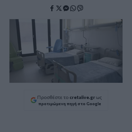
Facebook
Twitter
Messenger
Whatsapp
Viber
Προσθέστε το
cretalive.gr
ως
προτιμώμενη πηγή στο Google