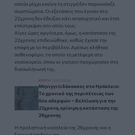
οποία μέχρι εκείνη τη στιγμή δεν παρουσίαζε
συμπτώματα. Οι εξετάσεις που έγιναν στη
22χρονη δεν έδειξαν κάτι ανησυχητικό και έτσι
επέστρεψαν στο σπίτι τους.
Λίγες ώρες αργότερα, όμως, η κατάσταση της
22χρονης επιδεινώθηκε, καθώς έχασε την
επαφή με το περιβάλλον. Αμέσως κλήθηκε
ασθενοφόρο, το οποίο τη μετέφερε στο
νοσοκομείο, όπου οι γιατροί προχώρησαν στη
διασωλήνωσή της.
Μηνιγγιτιδόκοκκος στο Ηράκλειο: Το χρονι
ΚΡΗΤΗ
13.03.2026
Μηνιγγιτιδόκοκκος στο Ηράκλειο:
Το χρονικό της περιπέτειας των
δύο αδερφών – Βελτίωση για την
22χρονη, κρίσιμη η κατάσταση της
26χρονης
Η προληπτική νοσηλεία της 26χρονης και η
ξαφνική επιδείνωση