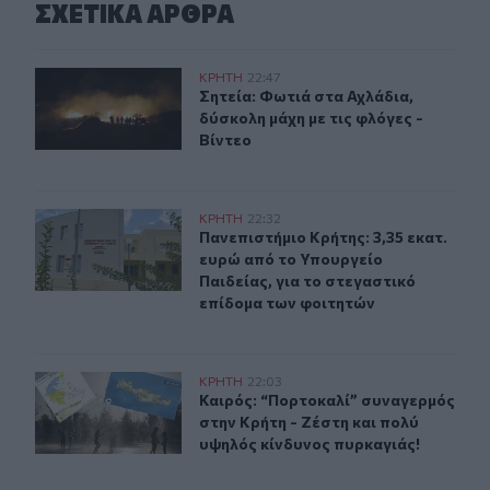
ΣΧΕΤΙΚA AΡΘΡΑ
Σητεία: Φωτιά στα Αχλάδια, δύσκολη μάχη με τις φλόγες
ΚΡΗΤΗ
22:47
Σητεία: Φωτιά στα Αχλάδια, δύσκολη
Σητεία: Φωτιά στα Αχλάδια,
δύσκολη μάχη με τις φλόγες -
Βίντεο
Πανεπιστήμιο Κρήτης: 3,35 εκατ. ευρώ από το Υπουργεί
ΚΡΗΤΗ
22:32
Πανεπιστήμιο Κρήτης: 3,35 εκατ. ε
Πανεπιστήμιο Κρήτης: 3,35 εκατ.
ευρώ από το Υπουργείο
Παιδείας, για το στεγαστικό
επίδομα των φοιτητών
Καιρός: “Πορτοκαλί” συναγερμός στην Κρήτη - Ζέστη κ
ΚΡΗΤΗ
22:03
Καιρός: “Πορτοκαλί” συναγερμός στ
Καιρός: “Πορτοκαλί” συναγερμός
στην Κρήτη - Ζέστη και πολύ
υψηλός κίνδυνος πυρκαγιάς!