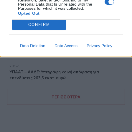
"καραβιά" στον Τσούτσουρα
Personal Data that Is Unrelated with the
Purposes for which it was collected.
Opted Out
21:11
Δημοπρατείται η μπάλα των ιστορικών γκολ του
CONFIRM
Μαραντόνα επί της Αγγλίας στο Μουντιάλ 1986
21:08
Data Deletion
Data Access
Privacy Policy
Διεθνείς διακρίσεις για τη μαθητική ταινία stop motion
«Shared Weights» του 8ου Γυμνασίου Ηρακλείου
20:57
ΥΠΑΑΤ – ΑΑΔΕ: Υπεγράφη κοινή απόφαση για
επενδύσεις 263,5 εκατ. ευρώ
ΠΕΡΙΣΣΟΤΕΡΑ