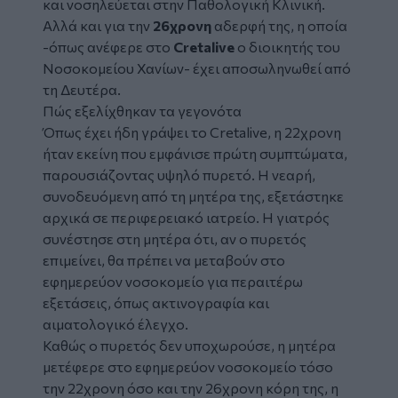
και νοσηλεύεται στην Παθολογική Κλινική.
Αλλά και για την
26χρονη
αδερφή της, η οποία
-όπως ανέφερε στο
Cretalive
ο διοικητής του
Νοσοκομείου Χανίων- έχει αποσωληνωθεί από
τη Δευτέρα.
Πώς εξελίχθηκαν τα γεγονότα
Όπως έχει ήδη γράψει το Cretalive, η 22χρονη
ήταν εκείνη που εμφάνισε πρώτη συμπτώματα,
παρουσιάζοντας υψηλό πυρετό. Η νεαρή,
συνοδευόμενη από τη μητέρα της, εξετάστηκε
αρχικά σε περιφερειακό ιατρείο. Η γιατρός
συνέστησε στη μητέρα ότι, αν ο πυρετός
επιμείνει, θα πρέπει να μεταβούν στο
εφημερεύον νοσοκομείο για περαιτέρω
εξετάσεις, όπως ακτινογραφία και
αιματολογικό έλεγχο.
Καθώς ο πυρετός δεν υποχωρούσε, η μητέρα
μετέφερε στο εφημερεύον νοσοκομείο τόσο
την 22χρονη όσο και την 26χρονη κόρη της, η