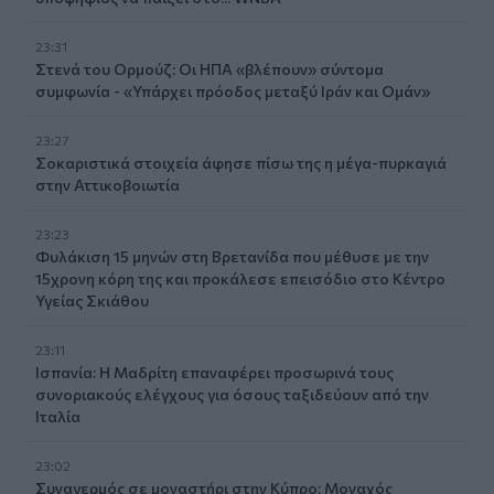
23:31
Στενά του Ορμούζ: Οι ΗΠΑ «βλέπουν» σύντομα
συμφωνία - «Υπάρχει πρόοδος μεταξύ Ιράν και Ομάν»
23:27
Σοκαριστικά στοιχεία άφησε πίσω της η μέγα-πυρκαγιά
στην Αττικοβοιωτία
23:23
Φυλάκιση 15 μηνών στη Βρετανίδα που μέθυσε με την
15χρονη κόρη της και προκάλεσε επεισόδιο στο Κέντρο
Υγείας Σκιάθου
23:11
Ισπανία: Η Μαδρίτη επαναφέρει προσωρινά τους
συνοριακούς ελέγχους για όσους ταξιδεύουν από την
Ιταλία
23:02
Συναγερμός σε μοναστήρι στην Κύπρο: Μοναχός