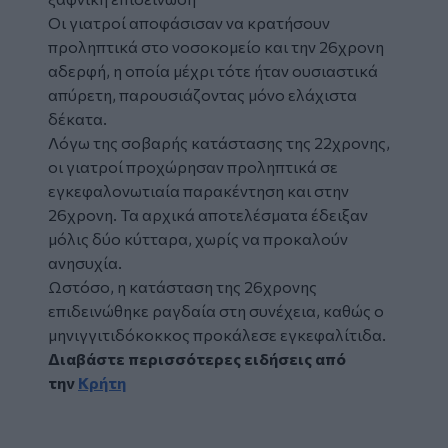
Oι γιατροί αποφάσισαν να κρατήσουν
προληπτικά στο νοσοκομείο και την 26χρονη
αδερφή, η οποία μέχρι τότε ήταν ουσιαστικά
απύρετη, παρουσιάζοντας μόνο ελάχιστα
δέκατα.
Λόγω της σοβαρής κατάστασης της 22χρονης,
οι γιατροί προχώρησαν προληπτικά σε
εγκεφαλονωτιαία παρακέντηση και στην
26χρονη. Τα αρχικά αποτελέσματα έδειξαν
μόλις δύο κύτταρα, χωρίς να προκαλούν
ανησυχία.
Ωστόσο, η κατάσταση της 26χρονης
επιδεινώθηκε ραγδαία στη συνέχεια, καθώς ο
μηνιγγιτιδόκοκκος προκάλεσε εγκεφαλίτιδα.
Διαβάστε περισσότερες ειδήσεις από
την
Κρήτη