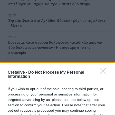
επιτέθηκε με μαχαίρι και τραυμάτισε δύο άτομα
22:47
Σητεία: Φωτιά στα Αχλάδια, δύσκολη μάχη με τις φλόγες
- Βίντεο
22:39
Βρετανία: Κατά συρροή δολοφόνος καταδικάστηκε για
δύο δολοφονίες γυναικών - Η συγγνώμη από την
αστυνομία
22:32
Πανεπιστήμιο Κρήτης: 3,35 εκατ. ευρώ από το Υπουργείο
Cretalive -
Do Not Process My Personal
Παιδείας, για το στεγαστικό επίδομα των φοιτητών
Information
22:22
If you wish to opt-out of the sale, sharing to third parties, or
Ηράκλειο: “Σκουπίδια κατάχαμα, μια ψησταριά στο
processing of your personal or sensitive information for
πουθενά κι ένα αμάξι παρατημένο στο πάρκο”
targeted advertising by us, please use the below opt-out
section to confirm your selection. Please note that after your
22:03
opt-out request is processed you may continue seeing
Καιρός: “Πορτοκαλί” συναγερμός στην Κρήτη - Ζέστη και