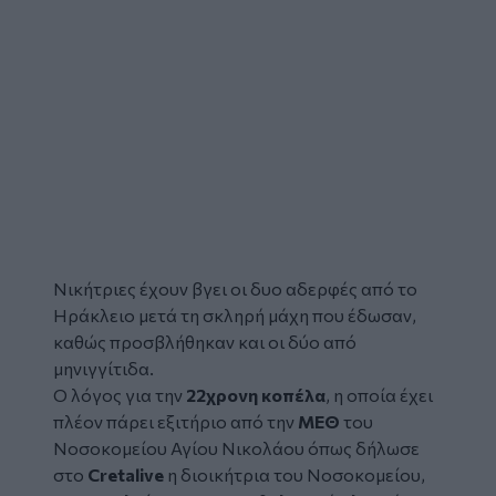
Νικήτριες έχουν βγει οι δυο αδερφές από το
Ηράκλειο
μετά τη σκληρή μάχη που έδωσαν,
καθώς προσβλήθηκαν και οι δύο από
μηνιγγίτιδα
.
Ο λόγος για την
22χρονη κοπέλα
, η οποία έχει
πλέον πάρει εξιτήριο από την
ΜΕΘ
του
Νοσοκομείου Αγίου Νικολάου
όπως δήλωσε
στο
Cretalive
η διοικήτρια του Νοσοκομείου,