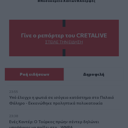
Νοσοκομείο Χανίων
Αδερφές
Γίνε ο ρεπόρτερ του CRETALIVE
ΣΤΕΊΛΕ ΤΗΝ ΕΊΔΗΣΗ
Ροή ειδήσεων
Δημοφιλή
23:55
Υπό έλεγχο η φωτιά σε ισόγειο κατάστημα στο Παλαιό
Φάληρο - Εκκενώθηκε προληπτικά πολυκατοικία
23:38
Ενές Καντέρ: Ο Τούρκος πρώην σέντερ δηλώνει
υποψήφιος να παίξει στο... WNBA