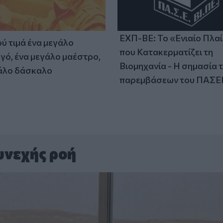
ΕΧΠ-ΒΕ: Το «Ενιαίο Πλα
ύ τιμά ένα μεγάλο
που Κατακερματίζει τη
γό, ένα μεγάλο μαέστρο,
Βιομηχανία - Η σημασία 
άλο δάσκαλο
παρεμβάσεων του ΠΑΣΕ
υνεχής ροή