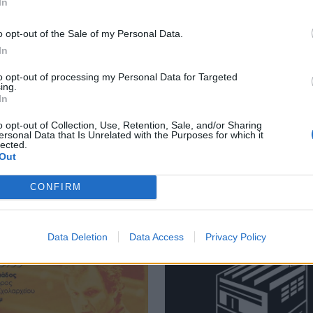
In
αφία σε βάρος δύο ανδρών
Εκ περιτροπής η κυκλοφορία έξω από το ΙΤΕ λόγω των έρ
ΚΡΗΤΗ
10:36
o opt-out of the Sale of my Personal Data.
ο Ρέθυμνο - Δικογραφία σε βάρος δύο ανδρών
Εκ περιτροπής η κυκλοφορία έξω από
Εκ περιτροπής η κυκλοφορία έξω
In
από το ΙΤΕ λόγω των έργων για το
νέο πεζοδρόμιο (video)
to opt-out of processing my Personal Data for Targeted
ing.
In
o opt-out of Collection, Use, Retention, Sale, and/or Sharing
ersonal Data that Is Unrelated with the Purposes for which it
lected.
Out
CONFIRM
Data Deletion
Data Access
Privacy Policy