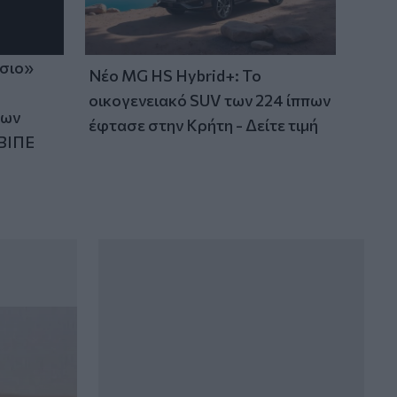
ίσιο»
Νέο MG HS Hybrid+: Το
οικογενειακό SUV των 224 ίππων
των
έφτασε στην Κρήτη - Δείτε τιμή
ΒΙΠΕ