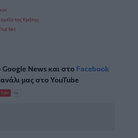
κοί
ομεία της Κρήτης
ο ΠαΓΝΗ
ο
Google News
και στο
Facebook
κανάλι μας στο
YouTube