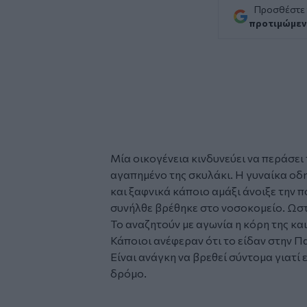
Προσθέστε
προτιμώμεν
Μία
οικογένεια
κινδυνεύει να περάσει
αγαπημένο της
σκυλάκι
. Η γυναίκα οδ
και ξαφνικά κάποιο αμάξι άνοιξε την π
συνήλθε βρέθηκε στο νοσοκομείο. Ωστ
Το αναζητούν με αγωνία η κόρη της και 
Κάποιοι ανέφεραν ότι το είδαν στην 
Είναι ανάγκη να βρεθεί σύντομα γιατί ε
δρόμο.