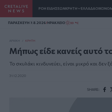
ΡΟΗ ΕΙΔΗΣΕΩΝ
ΚΡΗΤΗ
ΕΛΛΑΔΑ
ΟΙΚΟΝΟΜ
Homepage
ΠΑΡΑΣΚΕΥΗ 7.8.2026
/
ΗΡΑΚΛΕΙΟ
33 °C
ΑΡΧΙΚΗ
/
ΚΡΉΤΗ
Μήπως είδε κανείς αυτό τ
Το σκυλάκι κινδυνεύει, είναι μικρό και δεν 
31.12.2020
SHARE:
Face
T