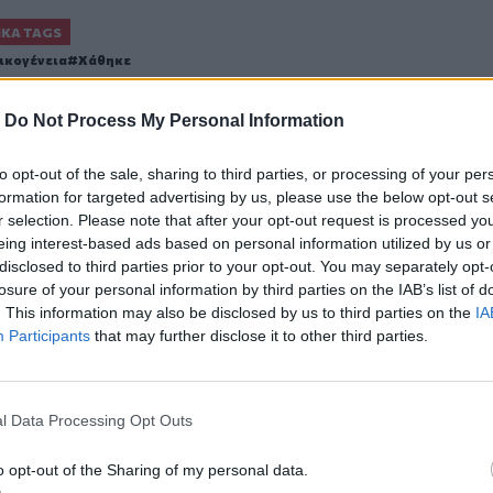
ΙΚΆ TAGS
ικογένεια
Χάθηκε
-
Do Not Process My Personal Information
to opt-out of the sale, sharing to third parties, or processing of your per
ερ του CRETALIVE
formation for targeted advertising by us, please use the below opt-out s
ΤΗΝ ΕΊΔΗΣΗ
r selection. Please note that after your opt-out request is processed y
eing interest-based ads based on personal information utilized by us or
disclosed to third parties prior to your opt-out. You may separately opt-
losure of your personal information by third parties on the IAB’s list of
. This information may also be disclosed by us to third parties on the
IA
Participants
that may further disclose it to other third parties.
οινωνικά δίκτυα
Νέα τραγωδία σε παραλία της Κρήτης
ΚΡΗΤΗ
11:42
σπασε στα κοινωνικά δίκτυα
Νέα τραγωδία σε παραλία της Κρήτ
Νέα τραγωδία σε παραλία της
l Data Processing Opt Outs
Κρήτης
o opt-out of the Sharing of my personal data.