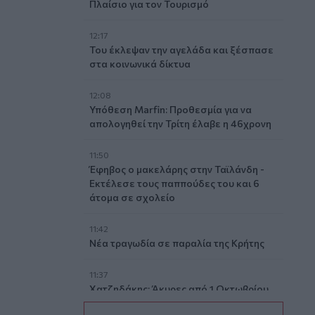
Πλαίσιο για τον Τουρισμό
12:17
Του έκλεψαν την αγελάδα και ξέσπασε
στα κοινωνικά δίκτυα
12:08
Υπόθεση Marfin: Προθεσμία για να
απολογηθεί την Τρίτη έλαβε η 46χρονη
11:50
Έφηβος ο μακελάρης στην Ταϊλάνδη -
Εκτέλεσε τους παππούδες του και 6
άτομα σε σχολείο
11:42
Νέα τραγωδία σε παραλία της Κρήτης
11:37
Χατζηδάκης: Άκυρες από 1 Οκτωβρίου
οι εγκύκλιοι που δεν έχουν αναρτηθεί