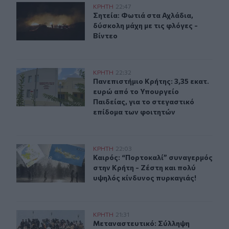
Σητεία: Φωτιά στα Αχλάδια, δύσκολη μάχη με τις φλόγες
ΚΡΗΤΗ
22:47
Σητεία: Φωτιά στα Αχλάδια, δύσκολη
Σητεία: Φωτιά στα Αχλάδια,
δύσκολη μάχη με τις φλόγες -
Βίντεο
Πανεπιστήμιο Κρήτης: 3,35 εκατ. ευρώ από το Υπουργεί
ΚΡΗΤΗ
22:32
Πανεπιστήμιο Κρήτης: 3,35 εκατ. ε
Πανεπιστήμιο Κρήτης: 3,35 εκατ.
ευρώ από το Υπουργείο
Παιδείας, για το στεγαστικό
επίδομα των φοιτητών
Καιρός: “Πορτοκαλί” συναγερμός στην Κρήτη - Ζέστη κ
ΚΡΗΤΗ
22:03
Καιρός: “Πορτοκαλί” συναγερμός στ
Καιρός: “Πορτοκαλί” συναγερμός
στην Κρήτη - Ζέστη και πολύ
υψηλός κίνδυνος πυρκαγιάς!
Μεταναστευτικό: Σύλληψη 18χρονου διακινητή για την
ΚΡΗΤΗ
21:31
Μεταναστευτικό: Σύλληψη 18χρονου
Μεταναστευτικό: Σύλληψη