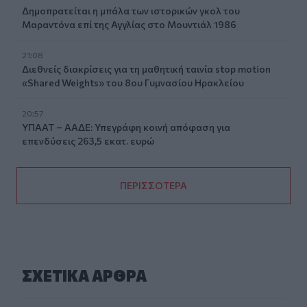
Δημοπρατείται η μπάλα των ιστορικών γκολ του
Μαραντόνα επί της Αγγλίας στο Μουντιάλ 1986
21:08
Διεθνείς διακρίσεις για τη μαθητική ταινία stop motion
«Shared Weights» του 8ου Γυμνασίου Ηρακλείου
20:57
ΥΠΑΑΤ – ΑΑΔΕ: Υπεγράφη κοινή απόφαση για
επενδύσεις 263,5 εκατ. ευρώ
ΠΕΡΙΣΣΟΤΕΡΑ
ΣΧΕΤΙΚA AΡΘΡΑ