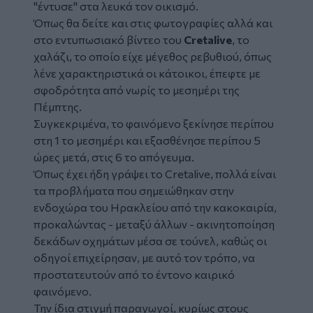
"έντυσε" στα λευκά τον οικισμό.
Όπως θα δείτε και στις φωτογραφίες αλλά και
στο εντυπωσιακό βίντεο του
Cretalive
, το
χαλάζι, το οποίο είχε μέγεθος ρεβυθιού, όπως
λένε χαρακτηριστικά οι κάτοικοι, έπεφτε με
σφοδρότητα από νωρίς το μεσημέρι της
Πέμπτης.
Συγκεκριμένα, το φαινόμενο ξεκίνησε περίπου
στη 1 το μεσημέρι και εξασθένησε περίπου 5
ώρες μετά, στις 6 το απόγευμα.
Όπως έχει ήδη γράψει το Cretalive, πολλά είναι
τα προβλήματα που σημειώθηκαν στην
ενδοχώρα του Ηρακλείου από την κακοκαιρία,
προκαλώντας - μεταξύ άλλων -
ακινητοποίηση
δεκάδων οχημάτων μέσα σε τούνελ, καθώς οι
οδηγοί επιχείρησαν, με αυτό τον τρόπο, να
προστατευτούν από το έντονο καιρικό
φαινόμενο
.
Την ίδια στιγμή παραγωγοί, κυρίως στους