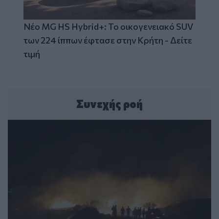
Νέο MG HS Hybrid+: Το οικογενειακό SUV
των 224 ίππων έφτασε στην Κρήτη - Δείτε
τιμή
Συνεχής ροή