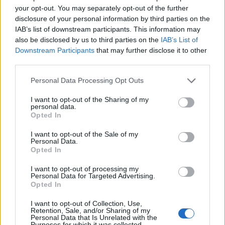
Στενά του Ορμούζ: Οι ΗΠΑ «βλέπουν» σύντομα
your opt-out. You may separately opt-out of the further
συμφωνία - «Υπάρχει πρόοδος μεταξύ Ιράν και Ομάν»
disclosure of your personal information by third parties on the
IAB’s list of downstream participants. This information may
23:27
also be disclosed by us to third parties on the
IAB’s List of
Σοκαριστικά στοιχεία άφησε πίσω της η μέγα-πυρκαγιά
Downstream Participants
that may further disclose it to other
στην Αττικοβοιωτία
third parties.
23:23
Personal Data Processing Opt Outs
Φυλάκιση 15 μηνών στη Βρετανίδα που μέθυσε με την
15χρονη κόρη της και προκάλεσε επεισόδιο στο Κέντρο
I want to opt-out of the Sharing of my
personal data.
Υγείας Σκιάθου
Opted In
23:11
I want to opt-out of the Sale of my
Ισπανία: Η Μαδρίτη επαναφέρει προσωρινά τους
Personal Data.
Opted In
συνοριακούς ελέγχους για όσους ταξιδεύουν από την
Ιταλία
I want to opt-out of processing my
Personal Data for Targeted Advertising.
23:02
Opted In
Συναγερμός σε μοναστήρι στην Κύπρο: Μοναχός
επιτέθηκε με μαχαίρι και τραυμάτισε δύο άτομα
I want to opt-out of Collection, Use,
Retention, Sale, and/or Sharing of my
Personal Data that Is Unrelated with the
Purposes for which it was collected.