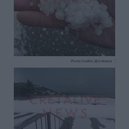
Photo Credits: @Cretalive
Image