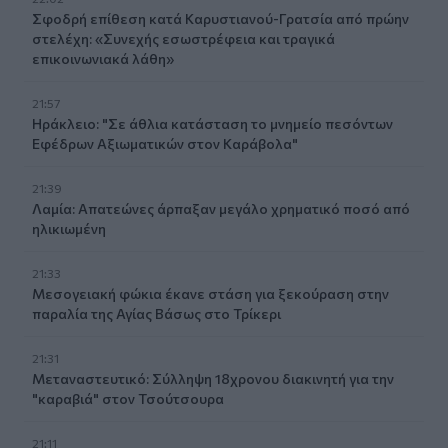
Σφοδρή επίθεση κατά Καρυστιανού-Γρατσία από πρώην
στελέχη: «Συνεχής εσωστρέφεια και τραγικά
επικοινωνιακά λάθη»
21:57
Ηράκλειο: "Σε άθλια κατάσταση το μνημείο πεσόντων
Εφέδρων Αξιωματικών στον Καράβολα"
21:39
Λαμία: Απατεώνες άρπαξαν μεγάλο χρηματικό ποσό από
ηλικιωμένη
21:33
Μεσογειακή φώκια έκανε στάση για ξεκούραση στην
παραλία της Αγίας Βάσως στο Τρίκερι
21:31
Μεταναστευτικό: Σύλληψη 18χρονου διακινητή για την
"καραβιά" στον Τσούτσουρα
21:11