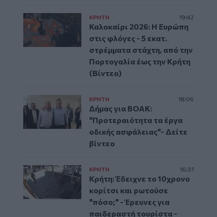
ΚΡΗΤΗ
19:42
Καλοκαίρι 2026: Η Ευρώπη
στις φλόγες - 5 εκατ.
στρέμματα στάχτη, από την
Πορτογαλία έως την Κρήτη
(Βίντεο)
ΚΡΗΤΗ
18:06
Δήμας για ΒΟΑΚ:
"Προτεραιότητα τα έργα
οδικής ασφάλειας"- Δείτε
βίντεο
ΚΡΗΤΗ
16:37
Κρήτη: Έδειχνε το 10χρονο
κορίτσι και ρωτούσε
"πόσο;" - Έρευνες για
παιδεραστή τουρίστα -