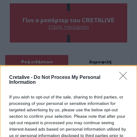
Γίνε ο ρεπόρτερ του CRETALIVE
ΣΤΕΊΛΕ ΤΗΝ ΕΊΔΗΣΗ
Ροή ειδήσεων
Δημοφιλή
Cretalive -
Do Not Process My Personal
23:55
Information
Υπό έλεγχο η φωτιά σε ισόγειο κατάστημα στο Παλαιό
Φάληρο - Εκκενώθηκε προληπτικά πολυκατοικία
If you wish to opt-out of the sale, sharing to third parties, or
processing of your personal or sensitive information for
23:38
targeted advertising by us, please use the below opt-out
Ενές Καντέρ: Ο Τούρκος πρώην σέντερ δηλώνει
section to confirm your selection. Please note that after your
υποψήφιος να παίξει στο... WNBA
opt-out request is processed you may continue seeing
interest-based ads based on personal information utilized by
23:31
us or personal information disclosed to third parties prior to