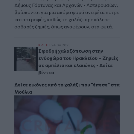
Δήμους Γόρτυνας και Αρχανών - Αστερουσίων,
βρίσκονται για μια ακόμα φορά αντιμέτωποι με
καταστροφές, καθώς το χαλάζι προκάλεσε
σοβαρές ζημιές, όπως αναφέρουν, στα φυτά.
Σφοδρή χαλαζόπτωση στην ενδοχώρα του Ηρ
ΚΡΗΤΗ
24.04.2025
Σφοδρή χαλαζόπτωση στην
ενδοχώρα του Ηρακλείου – Ζημιές
σε αμπέλια και ελαιώνες - Δείτε
βίντεο
Δείτε εικόνες
από το χαλάζι που "έπεσε" στα
Μούλια
Image