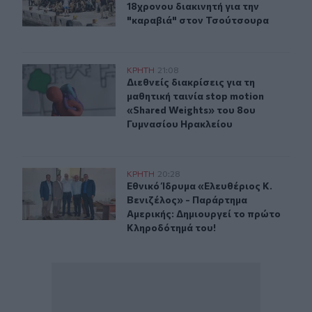
18χρονου διακινητή για την
"καραβιά" στον Τσούτσουρα
Διεθνείς διακρίσεις για τη μαθητική ταινία stop motio
ΚΡΗΤΗ
21:08
Διεθνείς διακρίσεις για τη μαθητικ
Διεθνείς διακρίσεις για τη
μαθητική ταινία stop motion
«Shared Weights» του 8ου
Γυμνασίου Ηρακλείου
Εθνικό Ίδρυμα «Ελευθέριος Κ. Βενιζέλος» - Παράρτημα
ΚΡΗΤΗ
20:28
Εθνικό Ίδρυμα «Ελευθέριος Κ. Βεν
Εθνικό Ίδρυμα «Ελευθέριος Κ.
Βενιζέλος» - Παράρτημα
Αμερικής: Δημιουργεί το πρώτο
Κληροδότημά του!