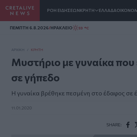
ΡΟΗ ΕΙΔΗΣΕΩΝ
ΚΡΗΤΗ
ΕΛΛΑΔΑ
ΟΙΚΟΝΟΜ
Homepage
ΠΕΜΠΤΗ 6.8.2026
/
ΗΡΑΚΛΕΙΟ
33 °C
ΑΡΧΙΚΗ
/
ΚΡΉΤΗ
Μυστήριο με γυναίκα που 
σε γήπεδο
Η γυναίκα βρέθηκε πεσμένη στο έδαφος σε 
11.01.2020
SHARE:
Face
T