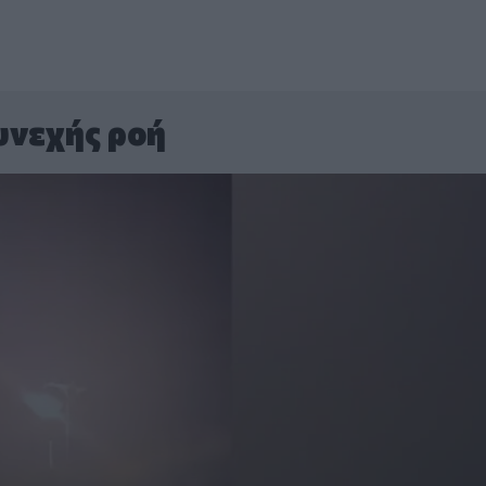
υνεχής ροή