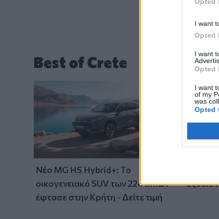
Opted 
I want t
Opted 
I want 
Best of Crete
Advertis
Opted 
I want t
of my P
was col
Opted 
Νέο MG HS Hybrid+: Το
Λύσεις
οικογενειακό SUV των 224 ίππων
Εξοικον
έφτασε στην Κρήτη - Δείτε τιμή