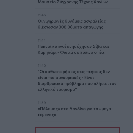
Μουσείο Σύγχρονης Τέχνης Χανίων
11:46
Οι νιγηριανές δυνάμεις ασφαλείας
διέσωσαν 308 θύματα απαγωγής
11:44
Πυκνοί καπνοί ανησύχησαν Σίβα και
Καμηλάρι - Φωτιά σε ξύλινο σπίτι
11:40
"Οι καθυστερήσεις στις πτήσεις δεν
είναι πια συγκυριακές - Είναι
διαρθρωτικό πρόβλημα που πλήττει τον
ελληνικό τουρισμό"
11:39
«Πόλεμος» στο Λονδίνο για το «μεγα-
τέμενος»
11:36