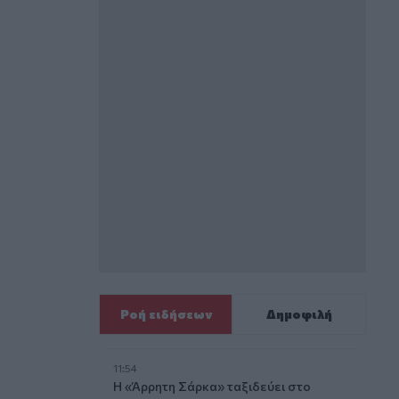
Ροή ειδήσεων
Δημοφιλή
11:54
Η «Άρρητη Σάρκα» ταξιδεύει στο