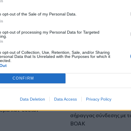
In
o opt-out of the Sale of my Personal Data.
In
to opt-out of processing my Personal Data for Targeted
ing.
In
o opt-out of Collection, Use, Retention, Sale, and/or Sharing
ersonal Data that Is Unrelated with the Purposes for which it
lected.
Out
CONFIRM
Νέο αεροδρόμιο Καστελί
Data Deletion
Data Access
Privacy Policy
 θερμομόνωσης FIBRAN:
Προχωρά η κατασκευή τ
ομώ κατ' ουσίαν
σήραγγας σύνδεσης με τ
ΒΟΑΚ