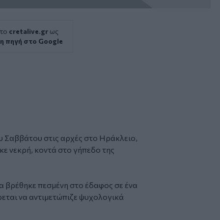
 το
cretalive.gr
ως
η πηγή στο Google
υ Σαββάτου στις αρχές στο Ηράκλειο,
κε νεκρή, κοντά στο γήπεδο της
κα βρέθηκε πεσμένη στο έδαφος σε ένα
εται να αντιμετώπιζε ψυχολογικά