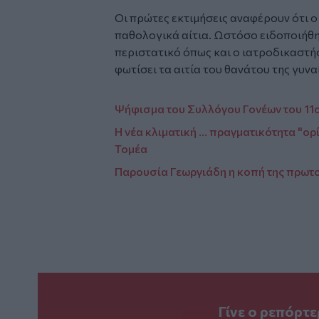
Οι πρώτες εκτιμήσεις αναφέρουν ότι 
παθολογικά αίτια. Ωστόσο ειδοποιήθη
περιστατικό όπως και ο ιατροδικαστής
φωτίσει τα αιτία του θανάτου της γυνα
Ψήφισμα του Συλλόγου Γονέων του 11ο
Η νέα κλιματική ... πραγματικότητα "ορ
Τομέα
Παρουσία Γεωργιάδη η κοπή της πρωτο
Γίνε ο ρεπόρτ