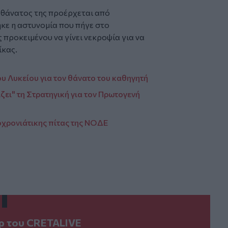
ο θάνατος της προέρχεται από
κε η αστυνομία που πήγε στο
 προκειμένου να γίνει νεκροψία για να
ίκας.
υ Λυκείου για τον θάνατο του καθηγητή
ίζει" τη Στρατηγική για τον Πρωτογενή
χρονιάτικης πίτας της ΝΟΔΕ
ερ του CRETALIVE