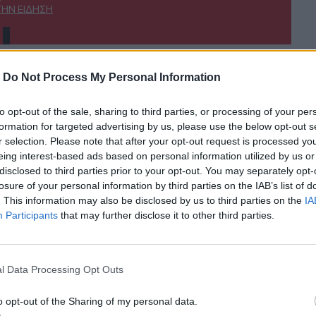
ΤΗΝ ΕΊΔΗΣΗ
-
Do Not Process My Personal Information
to opt-out of the sale, sharing to third parties, or processing of your per
τού
Σε "ασπίδα προστασίας" οι φοίνικες του Ρεθύμνου απέν
ΚΡΗΤΗ
11:36
formation for targeted advertising by us, please use the below opt-out s
αι Καμηλάρι - Φωτιά σε ξύλινο σπίτι
Σε "ασπίδα προστασίας" οι φοίνικες
Σε "ασπίδα προστασίας" οι
r selection. Please note that after your opt-out request is processed y
φοίνικες του Ρεθύμνου απέναντι
eing interest-based ads based on personal information utilized by us or
στο κόκκινο σκαθάρι
disclosed to third parties prior to your opt-out. You may separately opt-
losure of your personal information by third parties on the IAB’s list of
. This information may also be disclosed by us to third parties on the
IA
ε σπινθήρες & μικρή έκρηξη σε κολώνα ηλεκτροδότησης
Λασίθι: Η νέα Διοίκηση του Συλλόγου Ιδιωτικών Υπαλλ
ΚΡΗΤΗ
10:34
ίντεο ντοκουμέντο με σπινθήρες & μικρή έκρηξη σε κολώνα 
Λασίθι: Η νέα Διοίκηση του Συλλόγ
Λασίθι: Η νέα Διοίκηση του
Participants
that may further disclose it to other third parties.
Συλλόγου Ιδιωτικών Υπαλλήλων
l Data Processing Opt Outs
o opt-out of the Sharing of my personal data.