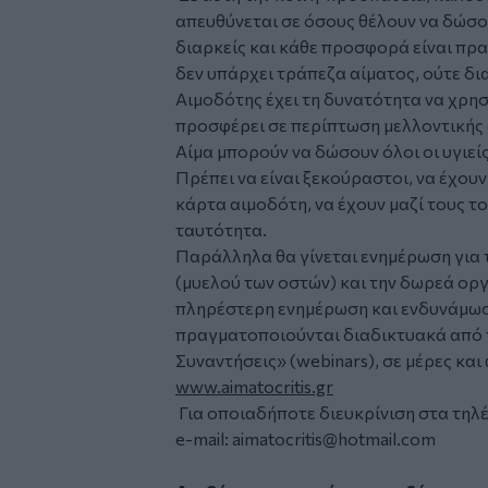
απευθύνεται σε όσους θέλουν να δώσο
διαρκείς και κάθε προσφορά είναι πρα
δεν υπάρχει τράπεζα αίματος, ούτε δι
Αιμοδότης έχει τη δυνατότητα να χρησ
προσφέρει σε περίπτωση μελλοντικής α
Αίμα μπορούν να δώσουν όλοι οι υγιεί
Πρέπει να είναι ξεκούραστοι, να έχουν
κάρτα αιμοδότη, να έχουν μαζί τους τ
ταυτότητα.
Παράλληλα θα γίνεται ενημέρωση για
(μυελού των οστών) και την δωρεά οργ
πληρέστερη ενημέρωση και ενδυνάμωση
πραγματοποιούνται διαδικτυακά από 
Συναντήσεις» (webinars), σε μέρες κα
www.aimatocritis.gr
Για οποιαδήποτε διευκρίνιση στα τηλ
e-mail:
aimatocritis@hotmail.com