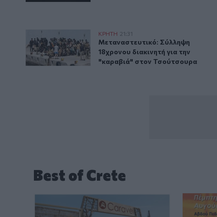
Μεταναστευτικό: Σύλληψη 18χρονου διακινητή για τ
ΚΡΗΤΗ
21:31
Μεταναστευτικό: Σύλληψη 18χρον
Μεταναστευτικό: Σύλληψη
18χρονου διακινητή για την
"καραβιά" στον Τσούτσουρα
Best of Crete