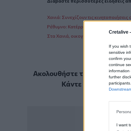
Διαβάστε περισσότερες ειδήσεις α
Χανιά: Συνεχίζουν τις κινητοποιήσεις 
Ρέθυμνο: Κατέρρευσε τμήμα μπαλκονι
Cretalive 
Στα Χανιά, οικογενειακώς, ο Πρωθυπουρ
If you wish 
sensitive in
confirm you
continue se
information 
Ακολουθήστε το Cretalive στ
further disc
Κάντε εγγραφή στο 
participants
Downstream 
Persona
I want t