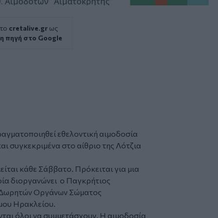
 το
cretalive.gr
ως
η πηγή στο Google
ραγματοποιηθεί εθελοντική αιμοδοσία
αι συγκεκριμένα στο αίθριο της Λότζια
ίται κάθε Σάββατο. Πρόκειται για μια
οία διοργανώνει ο Παγκρήτιος
ι Δωρητών Οργάνων Σώματος
ήμου Ηρακλείου.
νται όλοι να συμμετάσχουν. Η αιμοδοσία