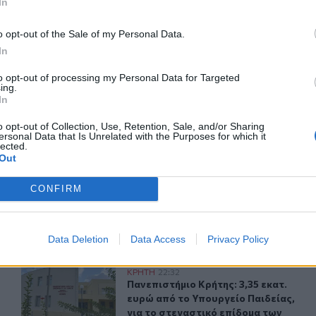
In
o opt-out of the Sale of my Personal Data.
ΙΚΆ TAGS
In
ντική Αιμοδοσία
Λότζια
to opt-out of processing my Personal Data for Targeted
ing.
In
o opt-out of Collection, Use, Retention, Sale, and/or Sharing
ersonal Data that Is Unrelated with the Purposes for which it
ερ του CRETALIVE
lected.
Out
ΤΗΝ ΕΊΔΗΣΗ
CONFIRM
Data Deletion
Data Access
Privacy Policy
ες - Βίντεο
Πανεπιστήμιο Κρήτης: 3,35 εκατ. ευρώ από το Υπουργεί
ΚΡΗΤΗ
22:32
ολη μάχη με τις φλόγες - Βίντεο
Πανεπιστήμιο Κρήτης: 3,35 εκατ. ε
Πανεπιστήμιο Κρήτης: 3,35 εκατ.
ευρώ από το Υπουργείο Παιδείας,
για το στεγαστικό επίδομα των