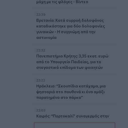
μάχη με τις φλόγες - Βίντεο
22:39
Βρετανία: Κατά συρροή δολοφόνος
καταδικάστηκε για δύο δολοφονίες
γυναικών - Η συγγνώμη από την
αστυνομία
22:32
Πανεπιστήμιο Κρήτης: 3,35 εκατ. ευρώ
από το Υπουργείο Παιδείας, για το
στεγαστικό επίδομα των φοιτητών
22:22
Ηράκλειο: “Σκουπίδια κατάχαμα, μια
ψησταριά στο πουθενά κι ένα αμάξι
παρατημένο στο πάρκο”
22:03
Καιρός: “Πορτοκαλί” συναγερμός στην
Κρήτη - Ζέστη και πολύ υψηλός
κίνδυνος πυρκαγιάς!