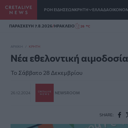
ΡΟΗ ΕΙΔΗΣΕΩΝ
ΚΡΗΤΗ
ΕΛΛΑΔΑ
ΟΙΚΟΝΟΜ
Homepage
ΠΑΡΑΣΚΕΥΗ 7.8.2026
/
ΗΡΑΚΛΕΙΟ
26 °C
ΑΡΧΙΚΗ
/
ΚΡΉΤΗ
Νέα εθελοντική αιμοδοσία
Το Σάββατο 28 Δεκεμβρίου
26.12.2024
NEWSROOM
SHARE:
Face
T