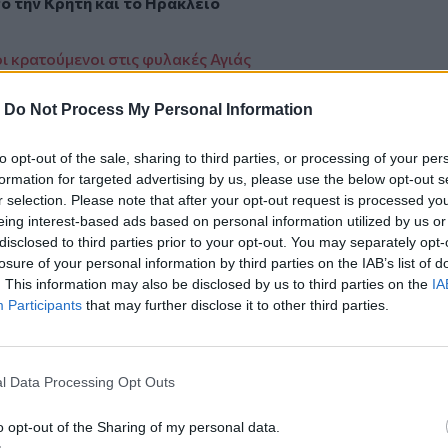
πό την
Κρήτη
και το
Ηράκλειο
οι κρατούμενοι στις φυλακές Αγιάς
ού
-
Do Not Process My Personal Information
γός για τις γιορτές
to opt-out of the sale, sharing to third parties, or processing of your per
formation for targeted advertising by us, please use the below opt-out s
r selection. Please note that after your opt-out request is processed y
eing interest-based ads based on personal information utilized by us or
disclosed to third parties prior to your opt-out. You may separately opt-
ο
Google News
και στο
Facebook
losure of your personal information by third parties on the IAB’s list of
κανάλι μας στο
YouTube
. This information may also be disclosed by us to third parties on the
IA
Participants
that may further disclose it to other third parties.
l Data Processing Opt Outs
o opt-out of the Sharing of my personal data.