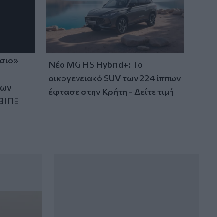
ίσιο»
Νέο MG HS Hybrid+: Το
οικογενειακό SUV των 224 ίππων
των
έφτασε στην Κρήτη - Δείτε τιμή
ΒΙΠΕ