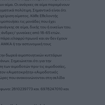
υν αίμα. Οι ανάγκες σε αίμα παραμένουν
γματικά πολύτιμη. Σημαντικό είναι ότι
αχείριση αίματος. Κάθε Εθελοντής
ιμοποιήσει τις μονάδες που έχει
νάγκης σε αίμα, δικής του ή οικείων του.
ς άνδρες/ γυναίκες από 18-65 ετών.
 πάρει ελαφρύ πρωινό και αν δεν έχουν
ο ΑΜΚΑ ή την αστυνομική τους
 την δωρεά αιμοποιητικών κυττάρων
άνων. Σημειώνεται ότι για την
 των αιμοδοτών πριν τις αιμοδοσίες,
τον «Αιματοκρήτη» «Αιμοδοτικές
ι ώρες που ανακοινώνονται στη σελίδα
έφωνα: 2810239773 και 6978247010 και