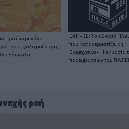
ΕΧΠ-ΒΕ: Το «Ενιαίο Πλα
ύ τιμά ένα μεγάλο
που Κατακερματίζει τη
γό, ένα μεγάλο μαέστρο,
Βιομηχανία - Η σημασία 
άλο δάσκαλο
παρεμβάσεων του ΠΑΣΕ
υνεχής ροή