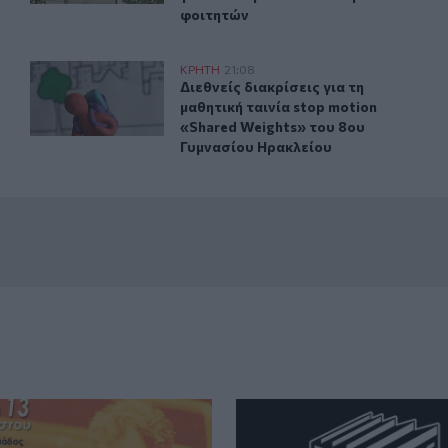
φοιτητών
ην "καραβιά" στον Τσούτσουρα
Διεθνείς διακρίσεις για τη μαθητική ταινία stop motion
ΚΡΗΤΗ
21:08
ου διακινητή για την "καραβιά" στον Τσούτσουρα
Διεθνείς διακρίσεις για τη μαθητικ
Διεθνείς διακρίσεις για τη
μαθητική ταινία stop motion
«Shared Weights» του 8ου
Γυμνασίου Ηρακλείου