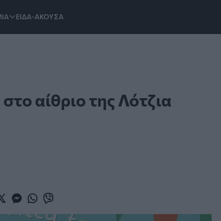
ΙΑ
ΕΙΔΑ-ΑΚΟΥΣΑ
 στο αίθριο της Λότζια
book
witter
Messenger
Whatsapp
Viber