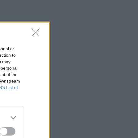
21:31
Μεταναστευτικό: Σύλληψη 18χρονου
διακινητή για την "καραβιά" στον
Τσούτσουρα
21:11
Δημοπρατείται η μπάλα των ιστορικών
sonal or
γκολ του Μαραντόνα επί της Αγγλίας
ection to
στο Μουντιάλ 1986
ou may
 personal
21:08
out of the
Διεθνείς διακρίσεις για τη μαθητική
 downstream
ταινία stop motion «Shared Weights»
B’s List of
του 8ου Γυμνασίου Ηρακλείου
20:57
ΥΠΑΑΤ – ΑΑΔΕ: Υπεγράφη κοινή
απόφαση για επενδύσεις 263,5 εκατ.
ευρώ
20:57