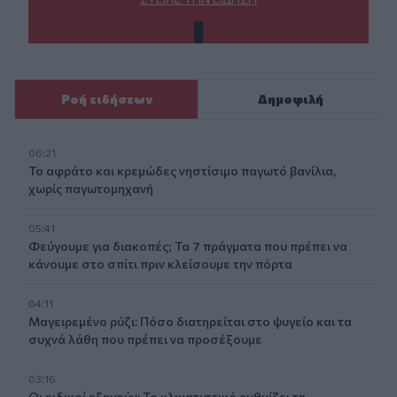
Ροή ειδήσεων
Δημοφιλή
06:21
Το αφράτο και κρεμώδες νηστίσιμο παγωτό βανίλια,
χωρίς παγωτομηχανή
05:41
Φεύγουμε για διακοπές; Τα 7 πράγματα που πρέπει να
κάνουμε στο σπίτι πριν κλείσουμε την πόρτα
04:11
Μαγειρεμένο ρύζι: Πόσο διατηρείται στο ψυγείο και τα
συχνά λάθη που πρέπει να προσέξουμε
03:16
Οι ειδικοί εξηγούν: Το κλιματιστικό ρυθμίζει τη