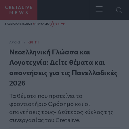
Homepage
/
29 °C
ΣAΒΒΑΤΟ 8.8.2026
ΗΡΑΚΛΕΙΟ
ΑΡΧΙΚΗ
/
ΚΡΉΤΗ
Νεοελληνική Γλώσσα και
Λογοτεχνία: Δείτε θέματα και
απαντήσεις για τις Πανελλαδικές
2026
Τα θέματα που προτείνει το
φροντιστήριο Ορόσημο και οι
απαντήσεις τους- Δεύτερος κύκλος της
συνεργασίας του Cretalive.