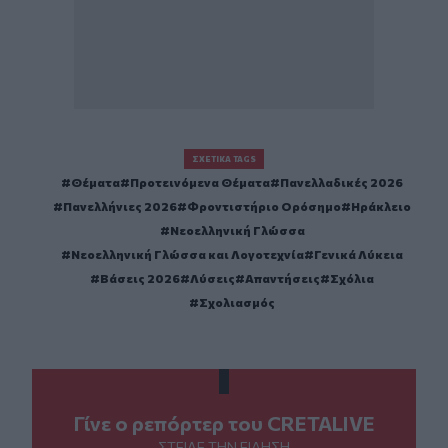
ΣΧΕΤΙΚΆ TAGS
Θέματα
Προτεινόμενα Θέματα
Πανελλαδικές 2026
Πανελλήνιες 2026
Φροντιστήριο Ορόσημο
Ηράκλειο
Νεοελληνική Γλώσσα
Νεοελληνική Γλώσσα και Λογοτεχνία
Γενικά Λύκεια
Βάσεις 2026
Λύσεις
Απαντήσεις
Σχόλια
Σχολιασμός
Γίνε ο ρεπόρτερ του CRETALIVE
ΣΤΕΊΛΕ ΤΗΝ ΕΊΔΗΣΗ