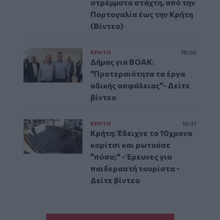
στρέμματα στάχτη, από την
Πορτογαλία έως την Κρήτη
(Βίντεο)
ΚΡΗΤΗ
18:06
Δήμας για ΒΟΑΚ:
"Προτεραιότητα τα έργα
οδικής ασφάλειας"- Δείτε
βίντεο
ΚΡΗΤΗ
16:37
Κρήτη: Έδειχνε το 10χρονο
κορίτσι και ρωτούσε
"πόσο;" - Έρευνες για
παιδεραστή τουρίστα -
Δείτε βίντεο