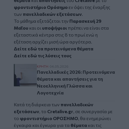
θέματα
και
απαντήσεις
του
Cretalive
με το
φροντιστήριο Ορόσημο
εν όψει της έναρξης
των
πανελλαδικών εξετάσεων
.
Το μάθημα εξετάζεται την
Παρασκευή 29
Μαΐου
και οι
υποψήφιοι
πρέπει να είναι στα
εξεταστικά κέντρα στις 8 το πρωί ενώ η
εξέταση αρχίζει μισή ώρα αργότερα.
Δείτε εδώ τα προτεινόμενα θέματα
Δείτε εδώ τις λύσεις τους
Πανελλαδικές 2026: Προτεινόμενα θέματα 
ΚΡΗΤΗ
04.05.2026
Πανελλαδικές 2026: Προτεινόμενα
θέματα και απαντήσεις για τη
Νεοελληνική Γλώσσα και
Λογοτεχνία
Κατά τη διάρκεια των
πανελλαδικών
εξετάσεων
, το
Cretalive.gr
, σε συνεργασία με
το
φροντιστήριο ΟΡΟΣΗΜΟ
, θα ενημερώνει
έγκαιρα και έγκυρα για τα
θέματα
και τις