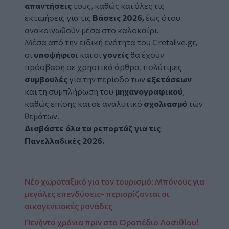
απαντήσεις
τους, καθώς και όλες τις
εκτιμήσεις για τις
Βάσεις 2026,
έως ότου
ανακοινωθούν μέσα στο καλοκαίρι.
Μέσα από την
ειδική ενότητα
του Cretalive.gr,
οι
υποψήφιοι
και οι
γονείς
θα έχουν
πρόσβαση σε χρηστικά άρθρα, πολύτιμες
συμβουλές
για την περίοδο των
εξετάσεων
και τη συμπλήρωση του
μηχανογραφικού
,
καθώς επίσης και σε αναλυτικό
σχολιασμό
των
θεμάτων.
Διαβάστε όλα τα ρεπορτάζ για τις
Πανελλαδικές 2026.
Νέο χωροταξικό για τον τουρισμό: Μπόνους για
μεγάλες επενδύσεις- περιορίζονται οι
οικογενειακές μονάδες
Πενήντα χρόνια πριν στο Οροπέδιο Λασιθίου!