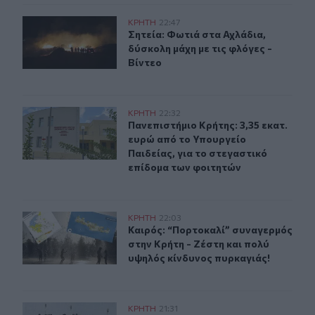
Σητεία: Φωτιά στα Αχλάδια, δύσκολη μάχη με τις φλόγες
ΚΡΗΤΗ
22:47
Σητεία: Φωτιά στα Αχλάδια, δύσκολη
Σητεία: Φωτιά στα Αχλάδια,
δύσκολη μάχη με τις φλόγες -
Βίντεο
Πανεπιστήμιο Κρήτης: 3,35 εκατ. ευρώ από το Υπουργεί
ΚΡΗΤΗ
22:32
Πανεπιστήμιο Κρήτης: 3,35 εκατ. ε
Πανεπιστήμιο Κρήτης: 3,35 εκατ.
ευρώ από το Υπουργείο
Παιδείας, για το στεγαστικό
επίδομα των φοιτητών
Καιρός: “Πορτοκαλί” συναγερμός στην Κρήτη - Ζέστη κ
ΚΡΗΤΗ
22:03
Καιρός: “Πορτοκαλί” συναγερμός στ
Καιρός: “Πορτοκαλί” συναγερμός
στην Κρήτη - Ζέστη και πολύ
υψηλός κίνδυνος πυρκαγιάς!
Μεταναστευτικό: Σύλληψη 18χρονου διακινητή για την
ΚΡΗΤΗ
21:31