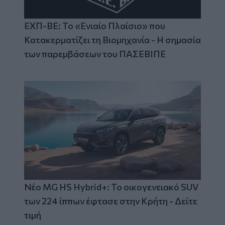
ΕΧΠ-ΒΕ: Το «Ενιαίο Πλαίσιο» που
Κατακερματίζει τη Βιομηχανία - Η σημασία
των παρεμβάσεων του ΠΑΣΕΒΙΠΕ
Νέο MG HS Hybrid+: Το οικογενειακό SUV
των 224 ίππων έφτασε στην Κρήτη - Δείτε
τιμή