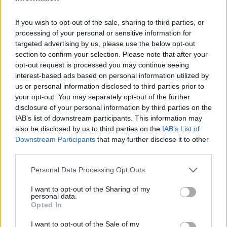
Ιταλία
If you wish to opt-out of the sale, sharing to third parties, or
23:02
processing of your personal or sensitive information for
Συναγερμός σε μοναστήρι στην Κύπρο: Μοναχός
targeted advertising by us, please use the below opt-out
επιτέθηκε με μαχαίρι και τραυμάτισε δύο άτομα
section to confirm your selection. Please note that after your
opt-out request is processed you may continue seeing
22:47
interest-based ads based on personal information utilized by
Σητεία: Φωτιά στα Αχλάδια, δύσκολη μάχη με τις φλόγες
us or personal information disclosed to third parties prior to
- Βίντεο
your opt-out. You may separately opt-out of the further
disclosure of your personal information by third parties on the
22:39
IAB’s list of downstream participants. This information may
Βρετανία: Κατά συρροή δολοφόνος καταδικάστηκε για
also be disclosed by us to third parties on the
IAB’s List of
δύο δολοφονίες γυναικών - Η συγγνώμη από την
Downstream Participants
that may further disclose it to other
αστυνομία
third parties.
22:32
Personal Data Processing Opt Outs
Πανεπιστήμιο Κρήτης: 3,35 εκατ. ευρώ από το Υπουργείο
I want to opt-out of the Sharing of my
Παιδείας, για το στεγαστικό επίδομα των φοιτητών
personal data.
Opted In
22:22
Ηράκλειο: “Σκουπίδια κατάχαμα, μια ψησταριά στο
I want to opt-out of the Sale of my