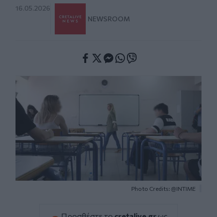
16.05.2026
NEWSROOM
Facebook
Twitter
Messenger
Whatsapp
Viber
Photo Credits: @INTIME
Προσθέστε το
cretalive.gr
ως