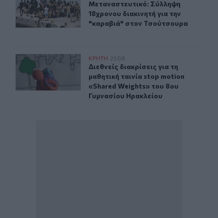
Μεταναστευτικό: Σύλληψη 18χρονου
Μεταναστευτικό: Σύλληψη
18χρονου διακινητή για την
"καραβιά" στον Τσούτσουρα
Διεθνείς διακρίσεις για τη μαθητική ταινία stop motio
ΚΡΗΤΗ
21:08
Διεθνείς διακρίσεις για τη μαθητικ
Διεθνείς διακρίσεις για τη
μαθητική ταινία stop motion
«Shared Weights» του 8ου
Γυμνασίου Ηρακλείου