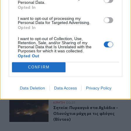
Personal Data.
πουθενά κι ένα αμάξι παρατημένο στο πάρκο”
Opted In
22:03
I want to opt-out of processing my
Καιρός: “Πορτοκαλί” συναγερμός στην Κρήτη - Ζέστη και
Personal Data for Targeted Advertising.
Opted In
πολύ υψηλός κίνδυνος πυρκαγιάς!
I want to opt-out of Collection, Use,
Retention, Sale, and/or Sharing of my
Personal Data that Is Unrelated with the
ΠΕΡΙΣΣΟΤΕΡΑ
Purposes for which it was collected.
Opted Out
CONFIRM
ΣΧΕΤΙΚA AΡΘΡΑ
Data Deletion
Data Access
Privacy Policy
Σητεία: Πυρκαγιά στα Αχλάδια - Ολονύχτια μάχη με τις 
ΚΡΗΤΗ
00:31
Σητεία: Πυρκαγιά στα Αχλάδια - Ολο
Σητεία: Πυρκαγιά στα Αχλάδια -
Ολονύχτια μάχη με τις φλόγες
(Βίντεο)