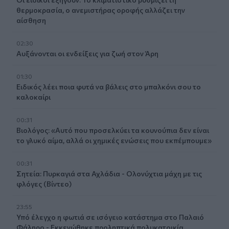
θερμοκρασία, ο ανεμιστήρας οροφής αλλάζει την
αίσθηση
02:30
Αυξάνονται οι ενδείξεις για ζωή στον Άρη
01:30
Ειδικός λέει ποια φυτά να βάλεις στο μπαλκόνι σου το
καλοκαίρι
00:31
Βιολόγος: «Αυτό που προσελκύει τα κουνούπια δεν είναι
το γλυκό αίμα, αλλά οι χημικές ενώσεις που εκπέμπουμε»
00:31
Σητεία: Πυρκαγιά στα Αχλάδια - Ολονύχτια μάχη με τις
φλόγες (Βίντεο)
23:55
Υπό έλεγχο η φωτιά σε ισόγειο κατάστημα στο Παλαιό
Φάληρο - Εκκενώθηκε προληπτικά πολυκατοικία