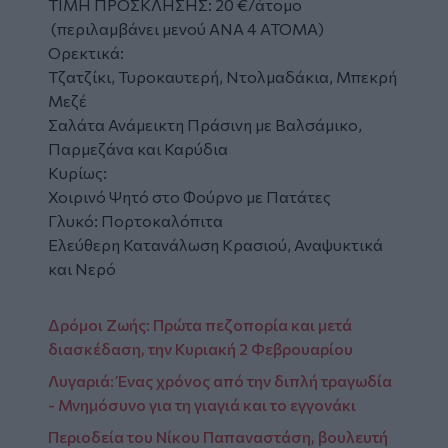
ΤΙΜΗ ΠΡΟΣΚΛΗΣΗΣ: 20 €/άτομο
(περιλαμβάνει μενού ΑΝΑ 4 ΑΤΟΜΑ)
Ορεκτικά:
Τζατζίκι, Τυροκαυτερή, Ντολμαδάκια, Μπεκρή
Μεζέ
Σαλάτα Ανάμεικτη Πράσινη με Βαλσάμικο,
Παρμεζάνα και Καρύδια
Κυρίως:
Χοιρινό Ψητό στο Φούρνο με Πατάτες
Γλυκό: Πορτοκαλόπιτα
Ελεύθερη Κατανάλωση Κρασιού, Αναψυκτικά
και Νερό
Δρόμοι Ζωής: Πρώτα πεζοπορία και μετά
διασκέδαση, την Κυριακή 2 Φεβρουαρίου
Λυγαριά: Ένας χρόνος από την διπλή τραγωδία
- Μνημόσυνο για τη γιαγιά και το εγγονάκι
Περιοδεία του Νίκου Παπαναστάση, βουλευτή