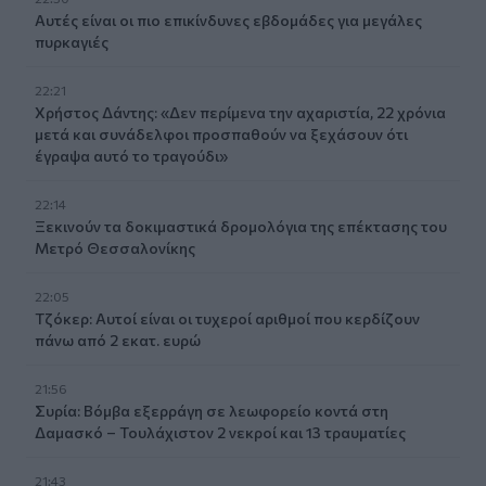
Αυτές είναι οι πιο επικίνδυνες εβδομάδες για μεγάλες
πυρκαγιές
22:21
Χρήστος Δάντης: «Δεν περίμενα την αχαριστία, 22 χρόνια
μετά και συνάδελφοι προσπαθούν να ξεχάσουν ότι
έγραψα αυτό το τραγούδι»
22:14
Ξεκινούν τα δοκιμαστικά δρομολόγια της επέκτασης του
Μετρό Θεσσαλονίκης
22:05
Τζόκερ: Αυτοί είναι οι τυχεροί αριθμοί που κερδίζουν
πάνω από 2 εκατ. ευρώ
21:56
Συρία: Βόμβα εξερράγη σε λεωφορείο κοντά στη
Δαμασκό – Τουλάχιστον 2 νεκροί και 13 τραυματίες
21:43