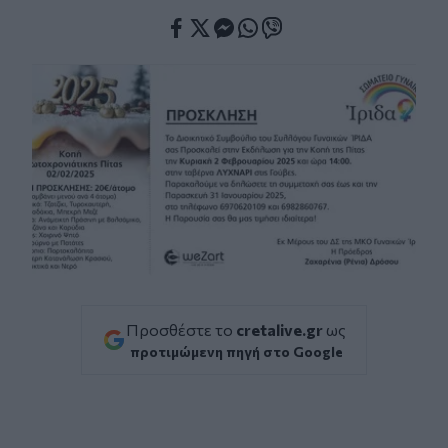
Facebook
Twitter
Messenger
Whatsapp
Viber
Προσθέστε το
cretalive.gr
ως
προτιμώμενη πηγή στο Google