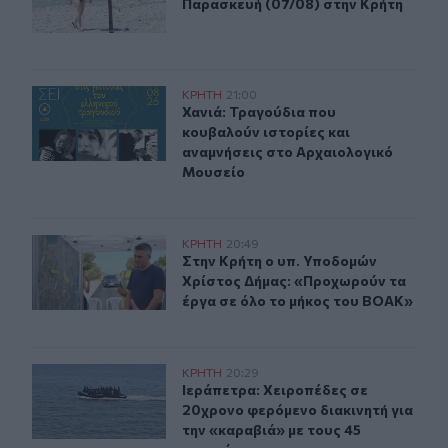
Παρασκευή (07/08) στην Κρήτη
Χανιά: Τραγούδια που κουβαλούν ιστορίες και αναμνήσ
ΚΡΗΤΗ
21:00
Χανιά: Τραγούδια που κουβαλούν ι
Χανιά: Τραγούδια που
κουβαλούν ιστορίες και
αναμνήσεις στο Αρχαιολογικό
Μουσείο
Στην Κρήτη ο υπ. Υποδομών Χρίστος Δήμας: «Προχωρού
ΚΡΗΤΗ
20:49
Στην Κρήτη ο υπ. Υποδομών Χρίστο
Στην Κρήτη ο υπ. Υποδομών
Χρίστος Δήμας: «Προχωρούν τα
έργα σε όλο το μήκος του ΒΟΑΚ»
Ιεράπετρα: Χειροπέδες σε 20χρονο φερόμενο διακινητή 
ΚΡΗΤΗ
20:29
Ιεράπετρα: Χειροπέδες σε 20χρονο 
Ιεράπετρα: Χειροπέδες σε
20χρονο φερόμενο διακινητή για
την «καραβιά» με τους 45