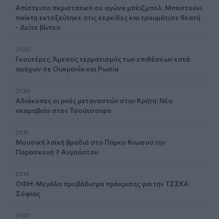
Απίστευτο περιστατικό σε αγώνα μπέιζμπολ: Μπαστούνι
παίκτη εκτοξεύτηκε στις κερκίδες και τραυμάτισε θεατή
- Δείτε βίντεο
21:30
Γκουτέρες: Άμεσος τερματισμός των επιθέσεων κατά
αμάχων σε Ουκρανία και Ρωσία
21:26
Αδιάκοπες οι ροές μεταναστών στην Κρήτη: Νέα
«καραβιά» στον Τσούτσουρα
21:15
Μουσική λαϊκή βραδιά στο Πάρκο Κνωσού την
Παρασκευή 7 Αυγούστου
21:14
ΟΦΗ: Μεγάλο προβάδισμα πρόκρισης για την ΤΣΣΚΑ
Σόφιας
21:07