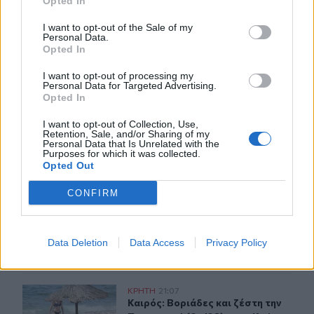
Opted In
I want to opt-out of the Sale of my
Personal Data.
Opted In
ΣΧΕΤΙΚA AΡΘΡΑ
I want to opt-out of processing my
Personal Data for Targeted Advertising.
Opted In
Αδιάκοπες οι ροές μεταναστών στην Κρήτη: Νέα «καρα
ΚΡΗΤΗ
21:26
Αδιάκοπες οι ροές μεταναστών στη
Αδιάκοπες οι ροές μεταναστών
I want to opt-out of Collection, Use,
Retention, Sale, and/or Sharing of my
στην Κρήτη: Νέα «καραβιά» στον
Personal Data that Is Unrelated with the
Τσούτσουρα
Purposes for which it was collected.
Opted Out
CONFIRM
Μουσική λαϊκή βραδιά στο Πάρκο Κνωσού την Παρασκ
ΚΡΗΤΗ
21:15
Μουσική λαϊκή βραδιά στο Πάρκο 
Μουσική λαϊκή βραδιά στο Πάρκο
Κνωσού την Παρασκευή 7
Αυγούστου
Data Deletion
Data Access
Privacy Policy
Καιρός: Βοριάδες και ζέστη την Παρασκευή (07/08) στη
ΚΡΗΤΗ
21:07
Καιρός: Βοριάδες και ζέστη την Πα
Καιρός: Βοριάδες και ζέστη την