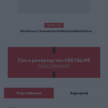
ΣΧΕΤΙΚΆ TAGS
Σύλλογος Γυναικών Ίριδα
Κρήτη
Κοπή Πίτας
Γίνε ο ρεπόρτερ του CRETALIVE
ΣΤΕΊΛΕ ΤΗΝ ΕΊΔΗΣΗ
Ροή ειδήσεων
Δημοφιλή
22:30