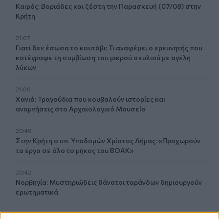
Καιρός: Βοριάδες και ζέστη την Παρασκευή (07/08) στην
Κρήτη
21:07
Γιατί δεν έσωσα το κουτάβι: Τι αναφέρει ο ερευνητής που
κατέγραφε τη συμβίωση του μικρού σκυλιού με αγέλη
λύκων
21:00
Χανιά: Τραγούδια που κουβαλούν ιστορίες και
αναμνήσεις στο Αρχαιολογικό Μουσείο
20:49
Στην Κρήτη ο υπ. Υποδομών Χρίστος Δήμας: «Προχωρούν
τα έργα σε όλο το μήκος του ΒΟΑΚ»
20:42
Νορβηγία: Μυστηριώδεις θάνατοι ταράνδων δημιουργούν
ερωτηματικά
20:29