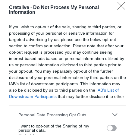
Ιεράπετρα: Χειροπέδες σε 20χρονο φερόμενο διακινητή
Cretalive -
Do Not Process My Personal
για την «καραβιά» με τους 45 μετανάστες
Information
20:21
If you wish to opt-out of the sale, sharing to third parties, or
Λιμάνι Ηρακλείου: Έμπλεξε ο κάβος στην προπέλα του
processing of your personal or sensitive information for
πλοίου!
targeted advertising by us, please use the below opt-out
section to confirm your selection. Please note that after your
20:15
opt-out request is processed you may continue seeing
Γερμανία: Τουλάχιστον 25 τραυματίες, οι επτά σοβαρά,
interest-based ads based on personal information utilized by
από σύγκρουση δύο τραμ - Δείτε βίντεο
us or personal information disclosed to third parties prior to
your opt-out. You may separately opt-out of the further
20:06
disclosure of your personal information by third parties on the
Οργανωτικό λίφτινγκ χρειάζονται οι δήμοι
IAB’s list of downstream participants. This information may
also be disclosed by us to third parties on the
IAB’s List of
19:57
Downstream Participants
that may further disclose it to other
Ζ. Κωνσταντοπούλου για πυρκαγιές: Αυτό που συμβαίνει
third parties.
δεν είναι ατύχημα αλλά έγκλημα συνεχιζόμενο
Personal Data Processing Opt Outs
ΠΕΡΙΣΣΟΤΕΡΑ
I want to opt-out of the Sharing of my
personal data.