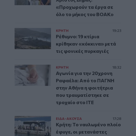
«Προχωρούν τα έργα σε
όλο το μήκος του ΒΟΑΚ»
ΚΡΗΤΗ
19:23
Ρέθυμνο: 19 κτίρια
κρίθηκαν «κόκκινα» μετά
τις φονικές πυρκαγιές
ΚΡΗΤΗ
18:32
Αγωνία για την 20χρονη
Ραφαέλα: Από το ΠΑΓΝΗ
στην Αθήνα η φοιτήτρια
που τραυματίστηκε σε
τροχαίο στο ΙΤΕ
ΕΙΔΑ-ΑΚΟΥΣΑ
17:28
Κρήτη: Το ναυλωμένο πλοίο
έφυγε, οι μετανάστες