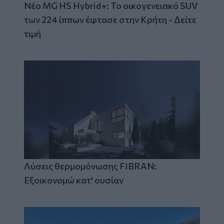
Νέο MG HS Hybrid+: Το οικογενειακό SUV
των 224 ίππων έφτασε στην Κρήτη - Δείτε
τιμή
Λύσεις θερμομόνωσης FIBRAN:
Εξοικονομώ κατ' ουσίαν