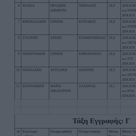
6
ΦΙΛΙΚΑ
ΘΕΟΔΩΡΑ 
ΝΙΚΟΛΑΟΣ
18,9
ΔΕΚΑΟΚ
ΔΗΜΗΤΡΑ
και ΕΝΝΕ
ΔΕΚΑΤΑ
7
ΦΡΑΓΚΙΑΔΑΚΗ
ΕΙΡΗΝΗ
ΚΥΡΙΑΚΟΣ
18,9
ΔΕΚΑΟΚ
και ΕΝΝΕ
ΔΕΚΑΤΑ
8
ΞΥΛΟΥΡΗ
ΑΓΑΠΗ
ΕΠΑΜΕΙΝΩΝΔΑΣ
18,8
ΔΕΚΑΟΚ
και ΟΚΤΩ
ΔΕΚΑΤΑ
9
ΙΕΡΩΝΥΜΑΚΗ
ΕΙΡΗΝΗ
ΕΜΜΑΝΟΥΗΛ
18,6
ΔΕΚΑΟΚ
και ΕΞΙ 
ΔΕΚΑΤΑ
10
ΠΑΠΑΔΑΚΗ
ΑΓΓΕΛΙΚΗ
ΙΩΑΝΝΗΣ
18,5
ΔΕΚΑΟΚ
και ΠΕΝΤ
ΔΕΚΑΤΑ
11
ΣΧΟΙΝΑΡΑΚΗ
ΜΑΡΙΑ 
ΖΑΧΑΡΙΑΣ
18,1
ΔΕΚΑΟΚ
ΑΙΚΑΤΕΡΙΝΗ
και ΕΝΑ 
ΔΕΚΑΤΑ
Τάξη Εγγραφής: Γ
Α/
Επώνυμο 
Όνομα μαθητή
Όνομα πατέρα
Μέσος 
Μέσος Όρ