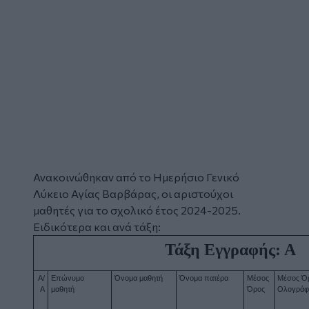
Ανακοινώθηκαν από το Ημερήσιο Γενικό
Λύκειο Αγίας Βαρβάρας
, οι
αριστούχοι
μαθητές
για το σχολικό έτος 2024-2025.
Ειδικότερα και ανά τάξη:
Τάξη Εγγραφής: Α
Α/
Επώνυμο 
Όνομα μαθητή
Όνομα πατέρα
Μέσος 
Μέσος Όρ
Α
μαθητή
Όρος
Ολογρά