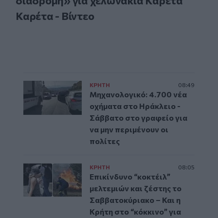
διαδρομή» για χελωνάκια Καρέτα
Καρέτα - Βίντεο
ΚΡΗΤΗ
08:49
Μηχανολογικό: 4.700 νέα
οχήματα στο Ηράκλειο -
Σάββατο στο γραφείο για
να μην περιμένουν οι
πολίτες
ΚΡΗΤΗ
08:05
Επικίνδυνο “κοκτέιλ”
μελτεμιών και ζέστης το
Σαββατοκύριακο – Και η
Κρήτη στο “κόκκινο” για