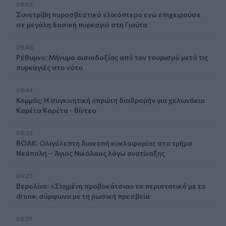
09:53
Συνετρίβη πυροσβεστικό ελικόπτερο ενώ επιχειρούσε
σε μεγάλη δασική πυρκαγιά στη Γιούτα
09:46
Ρέθυμνο: Μήνυμα αισιοδοξίας από τον τουρισμό μετά τις
πυρκαγιές στο νότο
09:44
Κομμός: Η συγκινητική «πρώτη διαδρομή» για χελωνάκια
Καρέτα Καρέτα - Βίντεο
09:33
ΒΟΑΚ: Ολιγόλεπτη διακοπή κυκλοφορίας στο τμήμα
Νεάπολη – Άγιος Νικόλαος λόγω ανατίναξης
09:27
Βερολίνο: «Στημένη προβοκάτσια» το περιστατικό με το
drone, σύμφωνα με τη ρωσική πρεσβεία
09:21