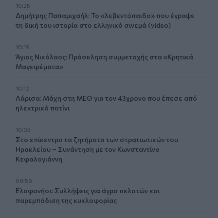
10:25
Δημήτρης Παπαμιχαήλ: Το «λεβεντόπαιδο» που έγραψε
τη δική του ιστορία στο ελληνικό σινεμά (video)
10:19
Άγιος Νικόλαος: Πρόσκληση συμμετοχής στα «Κρητικά
Μαγειρέματα»
10:12
Λάρισα: Μάχη στη ΜΕΘ για τον 43χρονο που έπεσε από
ηλεκτρικό πατίνι
10:05
Στο επίκεντρο τα ζητήματα των στρατιωτικών του
Ηρακλείου – Συνάντηση με τον Κωνσταντίνο
Κεφαλογιάννη
09:59
Ελαφονήσι: Συλλήψεις για άγρα πελατών και
παρεμπόδιση της κυκλοφορίας