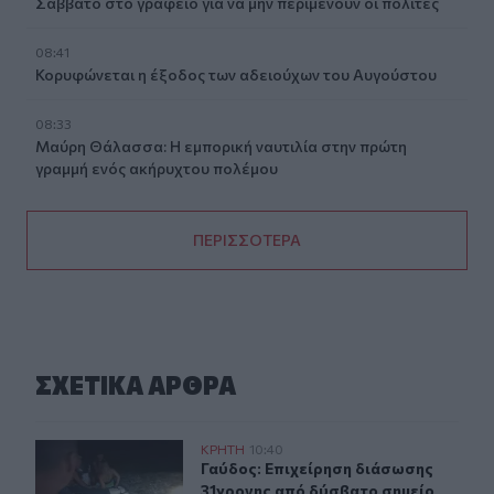
Σάββατο στο γραφείο για να μην περιμένουν οι πολίτες
08:41
Κορυφώνεται η έξοδος των αδειούχων του Αυγούστου
08:33
Μαύρη Θάλασσα: Η εμπορική ναυτιλία στην πρώτη
γραμμή ενός ακήρυχτου πολέμου
ΠΕΡΙΣΣΟΤΕΡΑ
ΣΧΕΤΙΚA AΡΘΡΑ
Γαύδος: Επιχείρηση διάσωσης 31χρονης από δύσβατο σ
ΚΡΗΤΗ
10:40
Γαύδος: Επιχείρηση διάσωσης 31χρ
Γαύδος: Επιχείρηση διάσωσης
31χρονης από δύσβατο σημείο