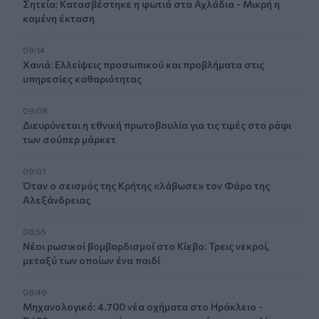
Σητεία: Κατασβέστηκε η φωτιά στα Αχλάδια - Μικρή η
καμένη έκταση
09:14
Χανιά: Ελλείψεις προσωπικού και προβλήματα στις
υπηρεσίες καθαριότητας
09:08
Διευρύνεται η εθνική πρωτοβουλία για τις τιμές στο ράφι
των σούπερ μάρκετ
09:01
Όταν ο σεισμός της Κρήτης «λάβωσε» τον Φάρο της
Αλεξάνδρειας
08:55
Νέοι ρωσικοί βομβαρδισμοί στο Κίεβο: Τρεις νεκροί,
μεταξύ των οποίων ένα παιδί
08:49
Μηχανολογικό: 4.700 νέα οχήματα στο Ηράκλειο -