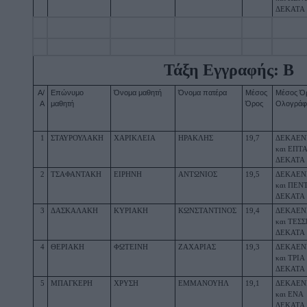
ΔΕΚΑΤΑ
Τάξη Εγγραφής: Β
Α/
Επώνυμο 
Όνομα μαθητή
Όνομα πατέρα
Μέσος 
Μέσος Όρ
Α
μαθητή
Όρος
Ολογρά
1
ΣΤΑΥΡΟΥΛΑΚΗ
ΧΑΡΙΚΛΕΙΑ
ΗΡΑΚΛΗΣ
19,7
ΔΕΚΑΕΝ
και ΕΠΤΑ
ΔΕΚΑΤΑ
2
ΤΣΑΦΑΝΤΑΚΗ
ΕΙΡΗΝΗ
ΑΝΤΩΝΙΟΣ
19,5
ΔΕΚΑΕΝ
και ΠΕΝΤ
ΔΕΚΑΤΑ
3
ΔΑΣΚΑΛΑΚΗ
ΚΥΡΙΑΚΗ
ΚΩΝΣΤΑΝΤΙΝΟΣ
19,4
ΔΕΚΑΕΝ
και ΤΕΣΣ
ΔΕΚΑΤΑ
4
ΘΕΡΙΑΚΗ
ΦΩΤΕΙΝΗ
ΖΑΧΑΡΙΑΣ
19,3
ΔΕΚΑΕΝ
και ΤΡΙΑ 
ΔΕΚΑΤΑ
5
ΜΠΑΓΚΕΡΗ
ΧΡΥΣΗ
ΕΜΜΑΝΟΥΗΛ
19,1
ΔΕΚΑΕΝ
και ΕΝΑ 
ΔΕΚΑΤΑ