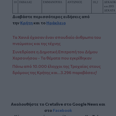
10
ΓΑΒΑΛΑΣ
ΕΜΜΑΝΟΥΗΛ
ΑΝΤΩΝΙΟΣ
18,2
ΔΕΚΑΟΚ
και ΔΥΟ 
ΔΕΚΑΤΑ
Διαβάστε περισσότερες ειδήσεις από
την
Κρήτη
και το
Ηράκλειο
Τα Χανιά έχασαν έναν σπουδαίο άνθρωπο του
πνεύματος και της τέχνης
Συνεδρίασε η Δημοτική Επιτροπή του Δήμου
Χερσονήσου - Τα θέματα που εγκρίθηκαν
Πάνω από 10.000 έλεγχοι της Τροχαίας στους
δρόμους της Κρήτης και...3.296 παραβάσεις!
Ακολουθήστε το Cretalive στο
Google News
και
στο
Facebook