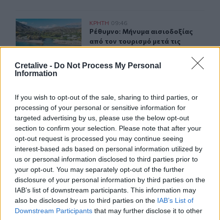
Ρέθυμνο: Μήνυμα αισιοδοξίας από τον τουρισμό μετά τι
ΚΡΗΤΗ
09:46
Ρέθυμνο: Μήνυμα αισιοδοξίας από τ
Ρέθυμνο: Μήνυμα αισιοδοξίας
από τον τουρισμό μετά τις
πυρκαγιές στο νότο
Cretalive -
Do Not Process My Personal
Information
Ηράκλειο: Η συγκινητική «πρώτη διαδρομή» για χελων
ΚΡΗΤΗ
09:44
Κομμός: Η συγκινητική «πρώτη διαδ
Κομμός: Η συγκινητική «πρώτη
If you wish to opt-out of the sale, sharing to third parties, or
διαδρομή» για χελωνάκια Καρέτα
processing of your personal or sensitive information for
Καρέτα - Βίντεο
targeted advertising by us, please use the below opt-out
section to confirm your selection. Please note that after your
opt-out request is processed you may continue seeing
interest-based ads based on personal information utilized by
us or personal information disclosed to third parties prior to
your opt-out. You may separately opt-out of the further
disclosure of your personal information by third parties on the
IAB’s list of downstream participants. This information may
also be disclosed by us to third parties on the
IAB’s List of
Downstream Participants
that may further disclose it to other