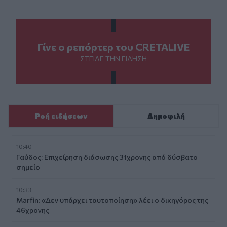
Γίνε ο ρεπόρτερ του CRETALIVE
ΣΤΕΊΛΕ ΤΗΝ ΕΊΔΗΣΗ
Ροή ειδήσεων
Δημοφιλή
10:40
Γαύδος: Επιχείρηση διάσωσης 31χρονης από δύσβατο
σημείο
10:33
Marfin: «Δεν υπάρχει ταυτοποίηση» λέει ο δικηγόρος της
46χρονης