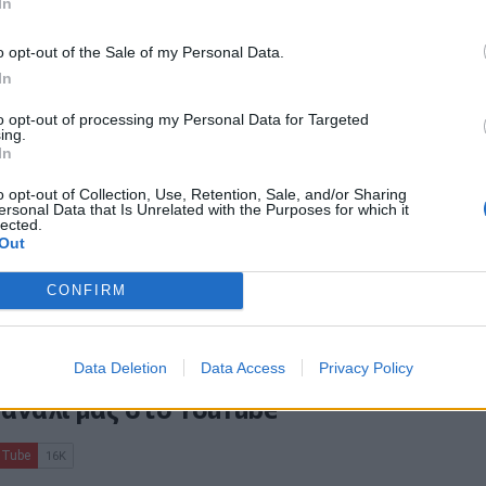
In
από την
Κρήτη
o opt-out of the Sale of my Personal Data.
In
to opt-out of processing my Personal Data for Targeted
ών στην γέφυρα Aγ. Ιωάννη Xωστού
ing.
In
θανάτους” - Νέα κινητοποίηση το
o opt-out of Collection, Use, Retention, Sale, and/or Sharing
ersonal Data that Is Unrelated with the Purposes for which it
lected.
ση για την Πολιτική Άμυνα στην Κρήτη
Out
CONFIRM
ο
Google News
και στο
Facebook
Data Deletion
Data Access
Privacy Policy
κανάλι μας στο
YouTube