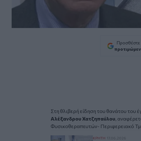
Προσθέστε
προτιμώμεν
Στη θλιβερή είδηση του θανάτου του 
Αλέξανδρου Χατζηπαύλου
, αναφέρετ
Φυσικοθεραπευτών- Περιφερειακό Τμή
Έφυγε από τη ζωή ο
ΚΡΗΤΗ
17.06.2026