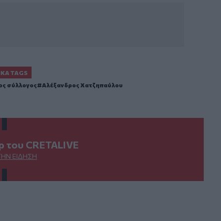
ΙΚΆ TAGS
ος σύλλογος
Αλέξανδρος Χατζηπαύλου
ερ του CRETALIVE
ΤΗΝ ΕΊΔΗΣΗ