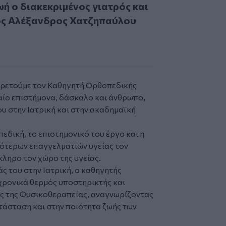
ή ο διακεκριμένος γιατρός και
ός Αλέξανδρος Χατζηπαύλου
αιρετούμε τον Καθηγητή Ορθοπεδικής
ίο επιστήμονα, δάσκαλο και άνθρωπο,
υ στην Ιατρική και στην ακαδημαϊκή
δική, το επιστημονικό του έργο και η
ότερων επαγγελματιών υγείας τον
ληρο τον χώρο της υγείας.
ς του στην Ιατρική, ο καθηγητής
ρονικά θερμός υποστηρικτής και
ης της Φυσικοθεραπείας, αναγνωρίζοντας
τάσταση και στην ποιότητα ζωής των