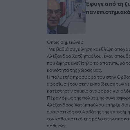
Έφυγε από τη ζω
πανεπιστημιακ
Όπως σημειώνει:
"Με βαθιά συγκίνηση και θλίψη αποχ
Αλέξανδρο Χατζηπαύλου, έναν σπουδα
που άφησε ανεξίτηλο το αποτύπωμά το
κοινότητα της χώρας μας.
Η πολυετής προσφορά του στην Ορθοπε
αφοσίωσή του στην εκπαίδευση των νε
κατέστησαν σημείο αναφοράς για ολόκ
Πέραν όμως της πολύτιμης συνεισφορά
Αλέξανδρος Χατζηπαύλου υπήρξε διαχ
ουσιαστικός στυλοβάτης της επιστήμ
τον καθοριστικό της ρόλο στην αποκα
ασθενών.