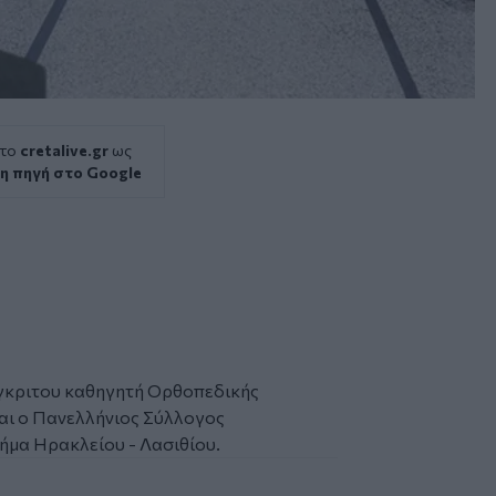
 το
cretalive.gr
ως
η πηγή στο Google
έγκριτου καθηγητή Ορθοπεδικής
αι ο Πανελλήνιος Σύλλογος
μα Ηρακλείου - Λασιθίου.
 διακεκριμένος γιατρός και πανεπιστημιακός Αλέξανδρος Χ