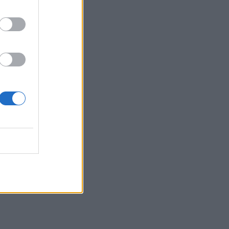
η 46χρονη κατηγορούμενη για
εμπρησμό
22:30
Αυτές είναι οι πιο επικίνδυνες
εβδομάδες για μεγάλες πυρκαγιές
22:21
Χρήστος Δάντης: «Δεν περίμενα την
αχαριστία, 22 χρόνια μετά και
συνάδελφοι προσπαθούν να ξεχάσουν
ότι έγραψα αυτό το τραγούδι»
22:14
Ξεκινούν τα δοκιμαστικά δρομολόγια
της επέκτασης του Μετρό
Θεσσαλονίκης
22:05
Τζόκερ: Αυτοί είναι οι τυχεροί αριθμοί
που κερδίζουν πάνω από 2 εκατ. ευρώ