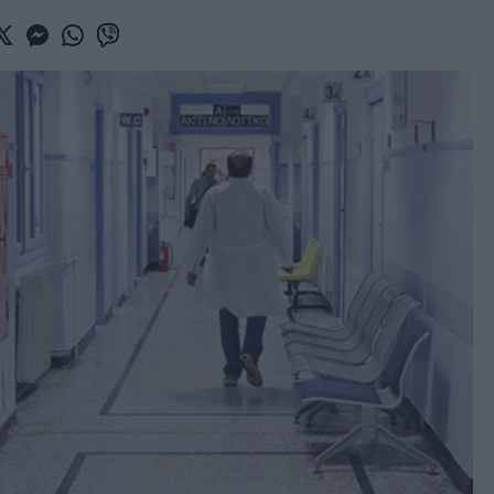
book
witter
Messenger
Whatsapp
Viber