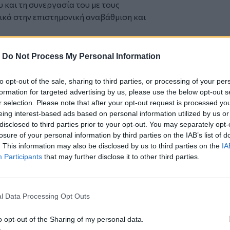
υ και τη συνεργασία του με τους
κά στην επιστημονική αναβάθμιση και
απλήρωτο κενό, αλλά η παρακαταθήκη
φωτίζει τον δρόμο των επόμενων γενεών
-
Do Not Process My Personal Information
απλήρωτο κενό, αλλά η παρακαταθήκη
to opt-out of the sale, sharing to third parties, or processing of your per
φωτίζει τον δρόμο των επόμενων γενεών
formation for targeted advertising by us, please use the below opt-out s
ρμά και ειλικρινή μας συλλυπητήρια
r selection. Please note that after your opt-out request is processed y
eing interest-based ads based on personal information utilized by us or
υ και σε όλους όσοι είχαν την τιμή να τον
disclosed to third parties prior to your opt-out. You may separately opt-
ου. Αιωνία του η μνήμη.
losure of your personal information by third parties on the IAB’s list of
ογος Φυσικοθεραπευτών Ηρακλείου –
. This information may also be disclosed by us to third parties on the
IA
υ θανάτου του εκλεκτού καθηγητή
Participants
that may further disclose it to other third parties.
υ, αποφάσισε όπως:
α στους οικείους του εκλιπόντος
 στην κηδεία του εκλιπόντος
l Data Processing Opt Outs
ία στήριξης ΑμεΑ ΑΓ. ΤΙΤΟΣ
στον τοπικό τύπο"
o opt-out of the Sharing of my personal data.