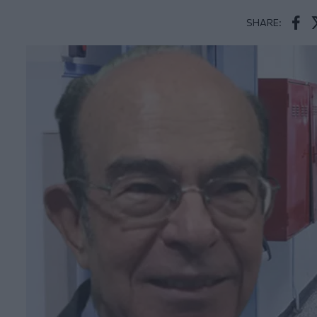
SHARE:
Face
T