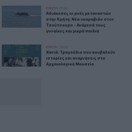
νεκρή σε χωράφι
Αδιάκοπες οι ροές μεταναστών στην Κρήτη: Νέα «καραβιά» 
ΚΡΗΤΗ
21:26
χρονης που βρέθηκε νεκρή σε χωράφι
Αδιάκοπες οι ροές μεταναστών στην Κρ
Αδιάκοπες οι ροές μεταναστών
στην Κρήτη: Νέα «καραβιά» στον
Τσούτσουρα - Ανάμεσά τους
γυναίκες και μικρά παιδιά
ν Κρήτη
Χανιά: Τραγούδια που κουβαλούν ιστορίες και αναμνήσεις
ΚΡΗΤΗ
21:00
ρασκευή (07/08) στην Κρήτη
Χανιά: Τραγούδια που κουβαλούν ιστο
Χανιά: Τραγούδια που κουβαλούν
ιστορίες και αναμνήσεις στο
Αρχαιολογικό Μουσείο