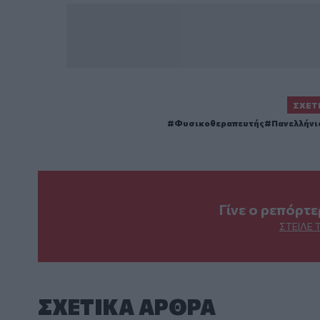
ΣΧΕΤ
Φυσικοθεραπευτής
Πανελλήνι
Γίνε ο ρεπόρτ
ΣΤΕΊΛΕ 
ΣΧΕΤΙΚA AΡΘΡΑ