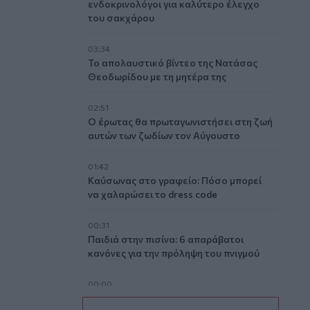
ενδοκρινολόγοι για καλύτερο έλεγχο
του σακχάρου
03:34
Το απολαυστικό βίντεο της Νατάσας
Θεοδωρίδου με τη μητέρα της
02:51
Ο έρωτας θα πρωταγωνιστήσει στη ζωή
αυτών των ζωδίων τον Αύγουστο
01:42
Καύσωνας στο γραφείο: Πόσο μπορεί
να χαλαρώσει το dress code
00:31
Παιδιά στην πισίνα: 6 απαράβατοι
κανόνες για την πρόληψη του πνιγμού
00:00
Ανατριχιαστικό βίντεο από τον σεισμό
ατζηπαύλου