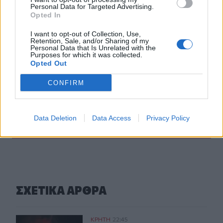
Personal Data for Targeted Advertising.
παντρεύονται ο Κριστιάνο Ρονάλντο με την Χεορχίνα -
Opted In
Βίντεο
I want to opt-out of Collection, Use,
22:14
Retention, Sale, and/or Sharing of my
Personal Data that Is Unrelated with the
Nίκη της ΑΕΚ στο τελευταίο φιλικό πριν από τον ΟΦΗ
Purposes for which it was collected.
Opted Out
22:11
Γιάννης Κωνσταντέλιας: Μπαμπάς για δεύτερη φορά έγινε
CONFIRM
ο ποδοσφαιριστής του ΠΑΟΚ
Data Deletion
Data Access
Privacy Policy
ΠΕΡΙΣΣΟΤΕΡΑ
ΣΧΕΤΙΚA AΡΘΡΑ
Σητεία: Ένα τσιγάρο παραλίγο να βάλει φωτιά στις Λιθί
ΚΡΗΤΗ
22:45