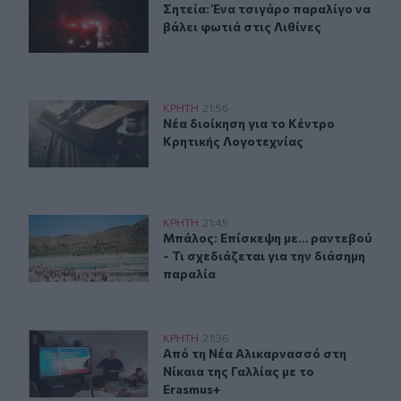
Σητεία: Ένα τσιγάρο παραλίγο να βά
Σητεία: Ένα τσιγάρο παραλίγο να
βάλει φωτιά στις Λιθίνες
Νέα διοίκηση για το Κέντρο Κρητικής Λογοτεχνίας
ΚΡΗΤΗ
21:56
Νέα διοίκηση για το Κέντρο Κρητικ
Νέα διοίκηση για το Κέντρο
Κρητικής Λογοτεχνίας
Μπάλος: Επίσκεψη με… ραντεβού - Τι σχεδιάζεται για τ
ΚΡΗΤΗ
21:45
Μπάλος: Επίσκεψη με… ραντεβού - Τ
Μπάλος: Επίσκεψη με… ραντεβού
- Τι σχεδιάζεται για την διάσημη
παραλία
Από τη Νέα Αλικαρνασσό στη Νίκαια της Γαλλίας με το 
ΚΡΗΤΗ
21:36
Από τη Νέα Αλικαρνασσό στη Νίκαια
Από τη Νέα Αλικαρνασσό στη
Νίκαια της Γαλλίας με το
Erasmus+