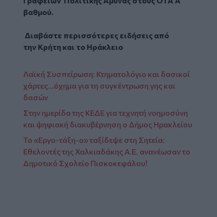
Γραφείων Πολιτικής Άμυνας στους ΟΤΑ Α’
βαθμού.
Διαβάστε περισσότερες ειδήσεις από
την
Κρήτη
και το
Ηράκλειο
Λαϊκή Συσπείρωση: Κτηματολόγιο και δασικοί
χάρτες...όχημα για τη συγκέντρωση γης και
δασών
Στην ημερίδα της ΚΕΔΕ για τεχνητή νοημοσύνη
και ψηφιακή διακυβέρνηση ο Δήμος Ηρακλείου
Το «Εργο-τάξη-ο» ταξίδεψε στη Σητεία:
Εθελοντές της Χαλκιαδάκης Α.Ε. ανανέωσαν το
Δημοτικό Σχολείο Πισκοκεφάλου!