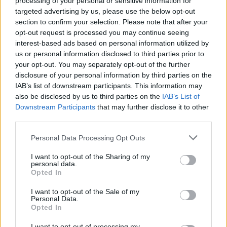
processing of your personal or sensitive information for
Νέα πρόκληση Φιντάν: «Η σταθερότητα στην Κύπρο
targeted advertising by us, please use the below opt-out
οφείλεται στην παρουσία Τούρκων στρατιωτών»
section to confirm your selection. Please note that after your
opt-out request is processed you may continue seeing
22:53
interest-based ads based on personal information utilized by
Διακινούσαν ναρκωτικά στην Πανεπιστημιούπολη του
us or personal information disclosed to third parties prior to
Ζωγράφου
your opt-out. You may separately opt-out of the further
disclosure of your personal information by third parties on the
22:45
IAB’s list of downstream participants. This information may
Σητεία: Ένα τσιγάρο παραλίγο να βάλει φωτιά στις
also be disclosed by us to third parties on the
IAB’s List of
Λιθίνες
Downstream Participants
that may further disclose it to other
third parties.
22:38
Personal Data Processing Opt Outs
Ιωάννα Τούνη: Στο νοσοκομείο με τροφική δηλητηρίαση η
influencer
I want to opt-out of the Sharing of my
personal data.
22:32
Opted In
Νέο χτύπημα στα Στενά του Ορμούζ: Βλήμα έπληξε
πλοίο κοντά στο Khasab του Ομάν
I want to opt-out of the Sale of my
Personal Data.
Opted In
22:27
Παράνοια σε γάμο στη Μαδέρα: Νόμιζαν ότι
I want to opt-out of processing my