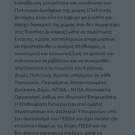
εκπαίδευση, ετοιμότητα και οργάνωση των
Πολιτικών Δυνάμεων της χώρας (Πολιτικές
Δυνάμεις είναι όλο το έμψυχο μη ένοπλο και
άψυχο δυναμικό της χώρας που δεν συμμετέχει
στις Ένοπλες Δυνάμεις) ώστε σε περίπτωση
έντασης, κρίσης και πολεμικών επιχειρήσεων
να προστατευθεί ο άμαχος πληθυσμός, η
οικονομική και κοινωνική ζωή, το φυσικό και
πολιτιστικό περιβάλλον και να συνεχισθεί
απρόσκοπτα η λειτουργία του Κράτους.
Δομές Πολιτικής Άμυνας υπάρχουν σε κάθε
Υπουργείο, Περιφέρεια, Αποκεντρωμένη
Διοίκηση, Δήμο, ΝΠΔΔ – ΝΠΙΔ, Κοινωφελή
Οργανισμό, καθώς και Ιδιωτικές Επιχειρήσεις.
Η Επιθεώρηση διενεργείται από ομάδα
στρατιωτικών και στελεχών Υπουργείων, υπό
τον συντονισμό του ΓΕΕΘΑ και έχει σκοπό την
επιτόπια επαφή με τις δομές ΠΣΕΑ και τα
διοικητικά και αιρετά στελέχη, ώστε να