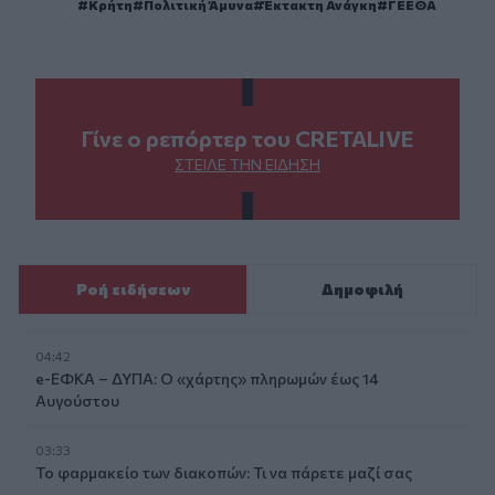
Κρήτη
Πολιτική Άμυνα
Έκτακτη Ανάγκη
ΓΕΕΘΑ
Γίνε ο ρεπόρτερ του CRETALIVE
ΣΤΕΊΛΕ ΤΗΝ ΕΊΔΗΣΗ
Ροή ειδήσεων
Δημοφιλή
04:42
e-ΕΦΚΑ – ΔΥΠΑ: Ο «χάρτης» πληρωμών έως 14
Αυγούστου
03:33
Το φαρμακείο των διακοπών: Τι να πάρετε μαζί σας