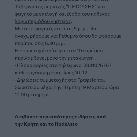
Ταβέρνα της περιοχής "ΠΕΤΟΥΣΗΣ" για
φαγητό
με επιλογή και έξοδα του καθενός
λόγω περιόδου νηστείας
.
Μετά το φαγητό, κατά τις 5 μ. μ., θα
αναχωρήσουμε για Ρέθυμνο όπου θα φτάσουμε
περίπου στις 6.30 μ. μ.
Η συμμετοχή ορίστηκε στα 10 ευρώ και
περιλαμβάνει μόνο την μετακίνηση .
∙ Πληροφορίες στο τηλέφωνο 2831026767
κάθε εργάσιμη μέρα, ώρες 10-12.
∙ Δηλώσεις συμμετοχής στο Γραφείο του
Σωματείου μέχρι την Πέμπτη 19 Μαρτίου ώρα
12.00 μεσημέρι.
Διαβάστε περισσότερες ειδήσεις από
την
Κρήτη
και το
Ηράκλειο