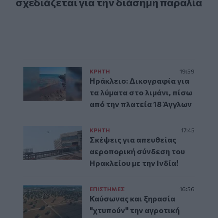
σχεδιάζεται για την διάσημη παραλία
ΚΡΗΤΗ
19:59
Ηράκλειο: Δικογραφία για
τα λύματα στο λιμάνι, πίσω
από την πλατεία 18 Άγγλων
ΚΡΗΤΗ
17:45
Σκέψεις για απευθείας
αεροπορική σύνδεση του
Ηρακλείου με την Ινδία!
ΕΠΙΣΤΗΜΕΣ
16:56
Καύσωνας και ξηρασία
"χτυπούν" την αγροτική