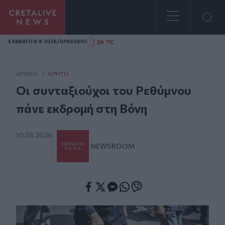
Homepage
/
29 °C
ΣAΒΒΑΤΟ 8.8.2026
ΗΡΑΚΛΕΙΟ
ΑΡΧΙΚΗ
/
ΚΡΉΤΗ
Οι συνταξιούχοι του Ρεθύμνου
πάνε εκδρομή στη Βόνη
10.03.2026
NEWSROOM
Facebook
Twitter
Messenger
Whatsapp
Viber