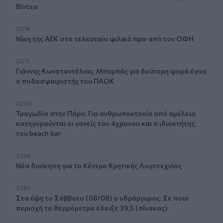
Βίντεο
22:14
Nίκη της ΑΕΚ στο τελευταίο φιλικό πριν από τον ΟΦΗ
22:11
Γιάννης Κωνσταντέλιας: Μπαμπάς για δεύτερη φορά έγινε
ο ποδοσφαιριστής του ΠΑΟΚ
22:03
Τραγωδία στην Πάρο: Για ανθρωποκτονία από αμέλεια
κατηγορούνται οι γονείς του 4χρονου και ο ιδιοκτήτης
του beach bar
21:56
Νέα διοίκηση για το Κέντρο Κρητικής Λογοτεχνίας
21:51
Στα ύψη το Σάββατο (08/08) ο υδράργυρος: Σε ποια
περιοχή το θερμόμετρο έδειξε 39,5 (πίνακας)