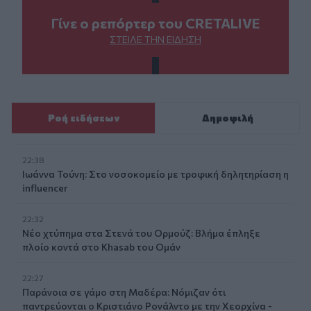
Γίνε ο ρεπόρτερ του CRETALIVE
ΣΤΕΊΛΕ ΤΗΝ ΕΊΔΗΣΗ
Ροή ειδήσεων
Δημοφιλή
22:38
Ιωάννα Τούνη: Στο νοσοκομείο με τροφική δηλητηρίαση η
influencer
22:32
Νέο χτύπημα στα Στενά του Ορμούζ: Βλήμα έπληξε
πλοίο κοντά στο Khasab του Ομάν
22:27
Παράνοια σε γάμο στη Μαδέρα: Νόμιζαν ότι
παντρεύονται ο Κριστιάνο Ρονάλντο με την Χεορχίνα -