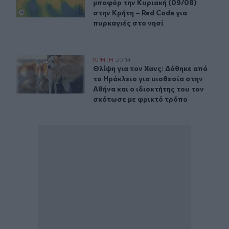
μποφόρ την Κυριακή (09/08)
στην Κρήτη – Red Code για
πυρκαγιές στο νησί
Θλίψη για τον Χανς: Δόθηκε από το Ηράκλειο για υιοθεσ
ΚΡΗΤΗ
20:14
Θλίψη για τον Χανς: Δόθηκε από το 
Θλίψη για τον Χανς: Δόθηκε από
το Ηράκλειο για υιοθεσία στην
Αθήνα και ο ιδιοκτήτης του τον
σκότωσε με φρικτό τρόπο