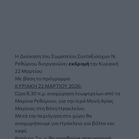
Η Διοίκηση του Σωματείου Συνταξιούχων Ν.
Ρεθύμνου διοργανώνει
εκδρομή
την Κυριακή
22 Μαρτίου
Με βάση το πρόγραμμα:
ΚΥΡΙΑΚΗ 22 ΜΑΡΤΙΟΥ 2026:
Ώρα 8.30 π.μ. αναχώρηση λεωφορείων από τη
Μαρίνα Ρεθύμνου, για την Ιερά Μονή Αγίας
Μαρίνας στη Βόνη Ηρακλείου.
Μετά την περιήγηση στο χώρο θα
αναχωρήσουμε για Ηράκλειο για βόλτα και
καφέ.
Κατά τις 2 μ. μ. θα μεταβούμε στην κοντινή