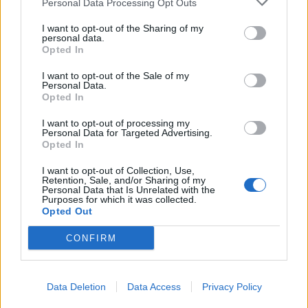
Personal Data Processing Opt Outs
σκορπάει τον θάνατο σε σχολείο - Σοκαριστικό βίντεο
I want to opt-out of the Sharing of my
20:20
personal data.
Opted In
Η Χαμάς δηλώνει εκ νέου έτοιμη να εφαρμόσει το σχέδιο
των ΗΠΑ για τη Γάζα
I want to opt-out of the Sale of my
Personal Data.
Opted In
ΠΕΡΙΣΣΟΤΕΡΑ
I want to opt-out of processing my
Personal Data for Targeted Advertising.
Opted In
I want to opt-out of Collection, Use,
Retention, Sale, and/or Sharing of my
Personal Data that Is Unrelated with the
ΣΧΕΤΙΚA AΡΘΡΑ
Purposes for which it was collected.
Opted Out
CONFIRM
Νέα διοίκηση για το Κέντρο Κρητικής Λογοτεχνίας
ΚΡΗΤΗ
21:56
Νέα διοίκηση για το Κέντρο Κρητικ
Νέα διοίκηση για το Κέντρο
Κρητικής Λογοτεχνίας
Data Deletion
Data Access
Privacy Policy