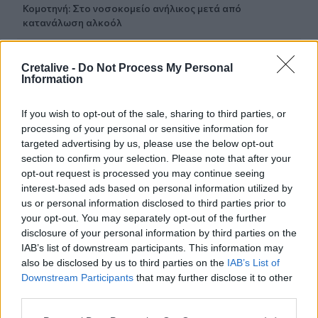
Κομοτηνή: Στο νοσοκομείο ανήλικος μετά από
κατανάλωση αλκοόλ
21:04
Cretalive -
Do Not Process My Personal
ΟΦΗ: Συνέχισε την προετοιμασία του ενόψει τελικού
Information
Σούπερ Καπ
If you wish to opt-out of the sale, sharing to third parties, or
21:01
Νεκρός ανασύρθηκε 43χρονος από τη θάλασσα ανάμεσα
processing of your personal or sensitive information for
σε Αγκίστρι και Αίγινα
targeted advertising by us, please use the below opt-out
section to confirm your selection. Please note that after your
opt-out request is processed you may continue seeing
20:47
interest-based ads based on personal information utilized by
Καιρός: Ισχυροί άνεμοι έως 7 μποφόρ την Κυριακή
(09/08) στην Κρήτη – Red Code για πυρκαγιές στο νησί
us or personal information disclosed to third parties prior to
your opt-out. You may separately opt-out of the further
disclosure of your personal information by third parties on the
20:41
IAB’s list of downstream participants. This information may
Το συγκινητικό αντίο της Μπαρτσελόνα στον πατέρα του
also be disclosed by us to third parties on the
IAB’s List of
Μέσι
Downstream Participants
that may further disclose it to other
third parties.
20:40
Ταϊλάνδη: Η στιγμή που ο 14χρονος ανοίγει πυρ και