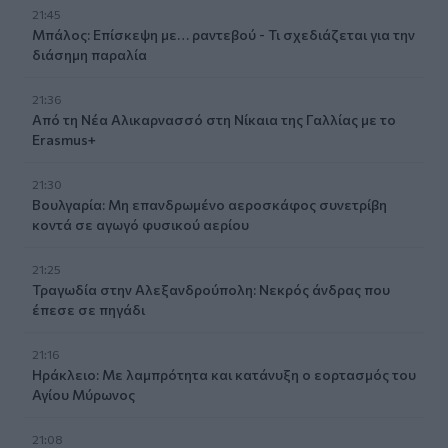
21:45
Μπάλος: Επίσκεψη με… ραντεβού - Τι σχεδιάζεται για την
διάσημη παραλία
21:36
Από τη Νέα Αλικαρνασσό στη Νίκαια της Γαλλίας με το
Erasmus+
21:30
Βουλγαρία: Μη επανδρωμένο αεροσκάφος συνετρίβη
κοντά σε αγωγό φυσικού αερίου
21:25
Τραγωδία στην Αλεξανδρούπολη: Νεκρός άνδρας που
έπεσε σε πηγάδι
21:16
Ηράκλειο: Με λαμπρότητα και κατάνυξη ο εορτασμός του
Αγίου Μύρωνος
21:08