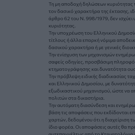
Τη μη αποδοχή δηλώσεων κυριότητας τ
τον δασικό χαρακτήρα της έκτασης, ιδ
άρθρο 62 του Ν. 998/1979, δεν ισχύει
κυριότητας.
Την υποχρέωση του Ελληνικού Δημοσίο
τίτλους ή άλλα επαρκή νόμιμα αποδεικ
δασικού χαρακτήρα ή με γενικές διοικ
Την ενίσχυση των μηχανισμών ενημέρω
σαφείς οδηγίες, προσβάσιμη πληροφό
κτηματογράφησης και δυνατότητα ουσ
Την πρόβλεψη ειδικής διαδικασίας τα
και Ελληνικού Δημοσίου, με δυνατότη
εξωδικαστικού μηχανισμού, ώστε να α
πολιτών στα δικαστήρια.
Την αυτόματη διασύνδεση και ενημέρ
βάση τις αποφάσεις που εκδίδονται ε
χαρτών, δεδομένου ότι η διαχείριση τ
ίδιο φορέα. Οι αποφάσεις αυτές θα π
αυτεπαγγέλτως από το Κτηματολόγιο 