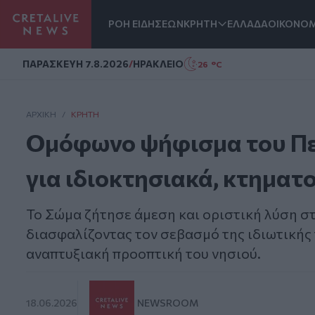
ΡΟΗ ΕΙΔΗΣΕΩΝ
ΚΡΗΤΗ
ΕΛΛΑΔΑ
ΟΙΚΟΝΟΜ
Homepage
ΠΑΡΑΣΚΕΥΗ 7.8.2026
/
ΗΡΑΚΛΕΙΟ
26 °C
ΑΡΧΙΚΗ
/
ΚΡΉΤΗ
Ομόφωνο ψήφισμα του Πε
για ιδιοκτησιακά, κτηματ
Το Σώμα ζήτησε άμεση και οριστική λύση στ
διασφαλίζοντας τον σεβασμό της ιδιωτικής 
αναπτυξιακή προοπτική του νησιού.
18.06.2026
NEWSROOM