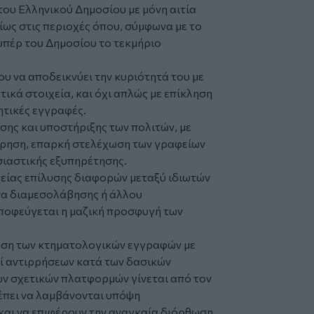
ου Ελληνικού Δημοσίου με μόνη αιτία
ίως στις περιοχές όπου, σύμφωνα με το
 υπέρ του Δημοσίου το τεκμήριο
υ να αποδεικνύει την κυριότητά του με
τικά στοιχεία, και όχι απλώς με επίκληση
ητικές εγγραφές.
σης και υποστήριξης των πολιτών, με
ρηση, επαρκή στελέχωση των γραφείων
ιαστικής εξυπηρέτησης.
χείας επίλυσης διαφορών μεταξύ ιδιωτών
τα διαμεσολάβησης ή άλλου
ποφεύγεται η μαζική προσφυγή των
ωση των κτηματολογικών εγγραφών με
πί αντιρρήσεων κατά των δασικών
ων σχετικών πλατφορμών γίνεται από τον
ρέπει να λαμβάνονται υπόψη
και να επιφέρουν την αναγκαία διόρθωση