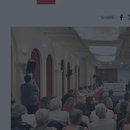
SHARE:
Face
T