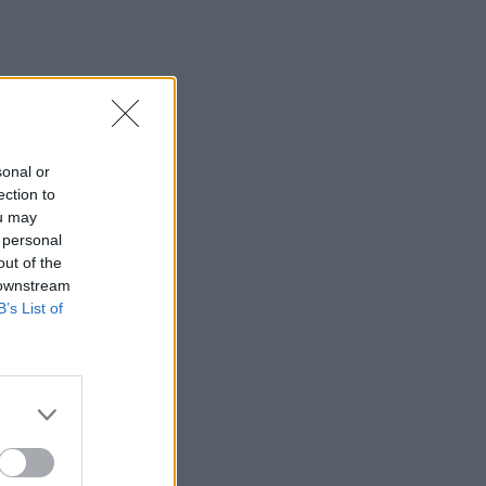
21:08
Διεθνείς διακρίσεις για τη μαθητική
ταινία stop motion «Shared Weights»
του 8ου Γυμνασίου Ηρακλείου
20:57
ΥΠΑΑΤ – ΑΑΔΕ: Υπεγράφη κοινή
sonal or
απόφαση για επενδύσεις 263,5 εκατ.
ection to
ευρώ
ou may
 personal
20:57
out of the
ΑΑΔΕ: Άνοιξε ξανά το σύστημα ΕΑΕ
 downstream
2025 για διορθώσεις και συμπληρώσεις
B’s List of
στοιχείων από τους παραγωγούς
20:48
«Η Ιταλία δεν δέχεται τελεσίγραφα»
απαντά η κυβέρνηση Μελόνι στη
Μαδρίτη
20:38