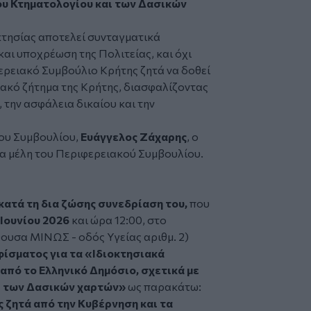
ου Κτηματολογίου και των Δασικών
κτησίας αποτελεί συνταγματικά
αι υποχρέωση της Πολιτείας, και όχι
φερειακό Συμβούλιο Κρήτης ζητά να δοθεί
ιακό ζήτημα της Κρήτης, διασφαλίζοντας
 την ασφάλεια δικαίου και την
ου Συμβουλίου,
Ευάγγελος Ζάχαρης
, ο
τα μέλη του Περιφερειακού Συμβουλίου.
ατά τη δια ζώσης συνεδρίαση του,
που
 Ιουνίου 2026
και ώρα 12:00, στο
ουσα ΜΙΝΩΣ - οδός Υγείας αριθμ. 2)
ίσματος για τα «Ιδιοκτησιακά
από το Ελληνικό Δημόσιο, σχετικά με
αι των Δασικών χαρτών»
ως παρακάτω:
 ζητά από την Κυβέρνηση και τα