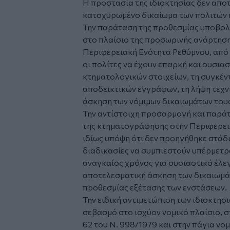
Η προστασία της ιδιοκτησίας δεν απο
κατοχυρωμένο δικαίωμα των πολιτών 
Την παράταση της προθεσμίας υποβολ
στο πλαίσιο της προσωρινής ανάρτησ
Περιφερειακή Ενότητα Ρεθύμνου, από δ
οι πολίτες να έχουν επαρκή και ουσια
κτηματολογικών στοιχείων, τη συγκέν
αποδεικτικών εγγράφων, τη λήψη τεχνι
άσκηση των νόμιμων δικαιωμάτων τους
Την αντίστοιχη προσαρμογή και παρά
της κτηματογράφησης στην Περιφερει
ιδίως υπόψη ότι δεν προηγήθηκε στάδ
διαδικασίες να συμπιεστούν υπέρμετρα
αναγκαίος χρόνος για ουσιαστικό έλεγ
αποτελεσματική άσκηση των δικαιωμάτ
προθεσμίας εξέτασης των ενστάσεων.
Την ειδική αντιμετώπιση των ιδιοκτησ
σεβασμό στο ισχύον νομικό πλαίσιο, 
62 του Ν. 998/1979 και στην πάγια νο