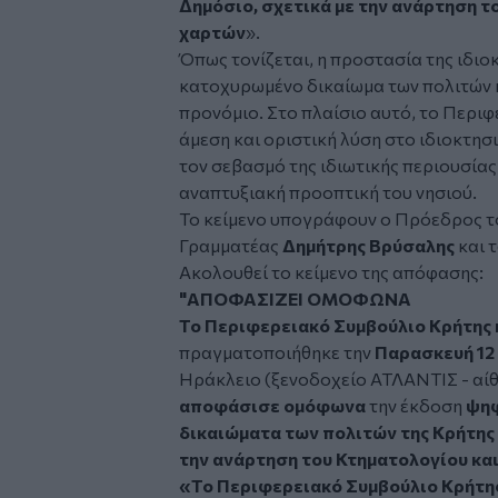
Δημόσιο, σχετικά με την ανάρτηση τ
χαρτών
».
Όπως τονίζεται, η προστασία της ιδιο
κατοχυρωμένο δικαίωμα των πολιτών κ
προνόμιο. Στο πλαίσιο αυτό, το Περι
άμεση και οριστική λύση στο ιδιοκτησ
τον σεβασμό της ιδιωτικής περιουσίας,
αναπτυξιακή προοπτική του νησιού.
Το κείμενο υπογράφουν ο Πρόεδρος τ
Γραμματέας
Δημήτρης Βρύσαλης
και 
Ακολουθεί το κείμενο της απόφασης:
"ΑΠΟΦΑΣΙΖΕΙ ΟΜΟΦΩΝΑ
Το Περιφερειακό Συμβούλιο Κρήτης κ
πραγματοποιήθηκε την
Παρασκευή 12
Ηράκλειο (ξενοδοχείο ΑΤΛΑΝΤΙΣ - αίθ
αποφάσισε ομόφωνα
την έκδοση
ψηφ
δικαιώματα των πολιτών της Κρήτης 
την ανάρτηση του Κτηματολογίου κ
«Το Περιφερειακό Συμβούλιο Κρήτης