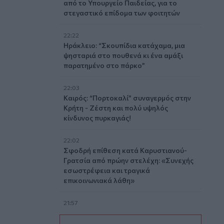
από το Υπουργείο Παιδείας, για το
στεγαστικό επίδομα των φοιτητών
22:22
Ηράκλειο: “Σκουπίδια κατάχαμα, μια
ψησταριά στο πουθενά κι ένα αμάξι
παρατημένο στο πάρκο”
22:03
Καιρός: “Πορτοκαλί” συναγερμός στην
Κρήτη - Ζέστη και πολύ υψηλός
κίνδυνος πυρκαγιάς!
22:02
Σφοδρή επίθεση κατά Καρυστιανού-
Γρατσία από πρώην στελέχη: «Συνεχής
εσωστρέφεια και τραγικά
επικοινωνιακά λάθη»
21:57
Ηράκλειο: "Σε άθλια κατάσταση το
μνημείο πεσόντων Εφέδρων