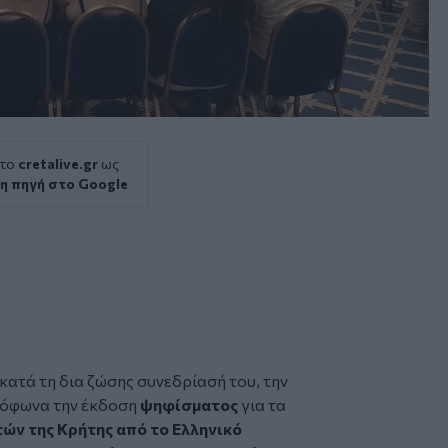
 το
cretalive.gr
ως
η πηγή στο Google
κατά τη δια ζώσης συνεδρίασή του, την
μόφωνα την έκδοση
ψηφίσματος
για τα
ών της Κρήτης από το Ελληνικό