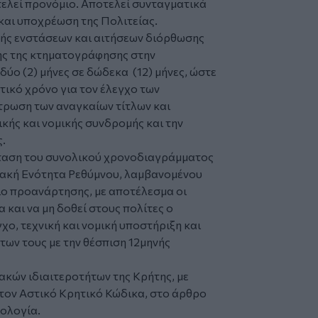
τελεί προνόμιο. Αποτελεί συνταγματικά
και υποχρέωση της Πολιτείας.
ής ενστάσεων και αιτήσεων διόρθωσης
ης της κτηματογράφησης στην
ύο (2) μήνες σε δώδεκα (12) μήνες, ώστε
στικό χρόνο για τον έλεγχο των
τρωση των αναγκαίων τίτλων και
κής και νομικής συνδρομής και την
.
ταση του συνολικού χρονοδιαγράμματος
ακή Ενότητα Ρεθύμνου, λαμβανομένου
ιο προανάρτησης, με αποτέλεσμα οι
 και να μη δοθεί στους πολίτες ο
χο, τεχνική και νομική υποστήριξη και
ων τους με την θέσπιση 12μηνής
ιακών ιδιαιτεροτήτων της Κρήτης, με
στον Αστικό Κρητικό Κώδικα, στο άρθρο
μολογία.