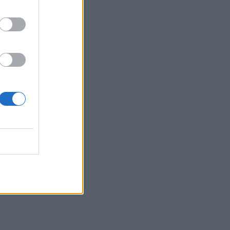
Όμιλος ΔΕΗ: Νέα συμφωνία για
χαρτοφυλάκιο έργων ΑΠΕ άνω των 2
GW σε Πολωνία και Ουγγαρία
20:37
Σε ρυθμούς Σούπερ Καπ στον ΟΦΗ
20:34
Βόρεια Κορέα: Σούπα με κρέας σκύλου
συστήνουν τα κρατικά ΜΜΕ ως διέξοδο
στον καύσωνα
20:28
Εθνικό Ίδρυμα «Ελευθέριος Κ.
Βενιζέλος» - Παράρτημα Αμερικής:
Δημιουργεί το πρώτο Κληροδότημά του!
20:17
Σητεία: Φωτιά στα Αχλάδια - Μεγάλη
κινητοποίηση από την Πυροσβεστική!
(Βίντεο)