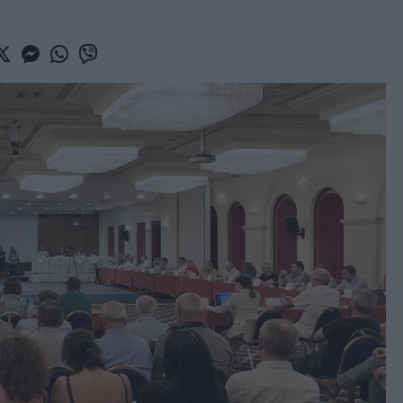
book
witter
Messenger
Whatsapp
Viber