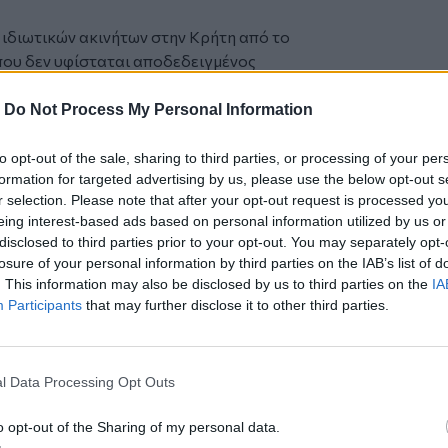
 ιδιωτικών ακινήτων στην Κρήτη από το
που δεν υφίσταται αποδεδειγμένος
μόσιες υπηρεσίες των διατάξεων:
-
Do Not Process My Personal Information
to opt-out of the sale, sharing to third parties, or processing of your per
formation for targeted advertising by us, please use the below opt-out s
 ισχύει,
r selection. Please note that after your opt-out request is processed y
7/2-12-2021,
eing interest-based ads based on personal information utilized by us or
είου Πάγου.
disclosed to third parties prior to your opt-out. You may separately opt-
οδηγίας προς:
losure of your personal information by third parties on the IAB’s list of
. This information may also be disclosed by us to third parties on the
IA
Participants
that may further disclose it to other third parties.
σεις κυριότητας χωρίς συγκεκριμένους
l Data Processing Opt Outs
ων εκκρεμών δηλώσεων, ενστάσεων και
o opt-out of the Sharing of my personal data.
 που δεν στηρίζονται σε νόμιμο τίτλο.