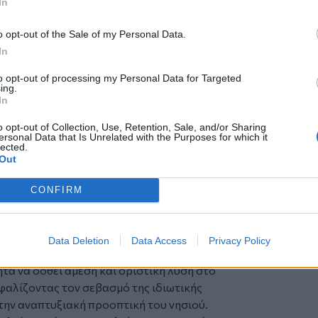
In
ολογισμού για:
δηλωθεί από το Δημόσιο στην Κρήτη,
o opt-out of the Sale of my Personal Data.
ν υποθέσεων,
In
κδίκησης.
to opt-out of processing my Personal Data for Targeted
ρωτά την Κυβέρνηση:
ing.
 εξακολουθούν να ενεργούν κατά τρόπο
In
ει:
o opt-out of Collection, Use, Retention, Sale, and/or Sharing
ατάξεις,
ersonal Data that Is Unrelated with the Purposes for which it
lected.
σης,
Out
δυνεύουν να στερηθούν οι νόμιμοι
CONFIRM
 πλήττεται η εμπιστοσύνη των πολιτών
σης κυριότητας, το Κράτος οφείλει να
Data Deletion
Data Access
Privacy Policy
κριμένους τίτλους.
τά να δοθεί άμεση και οριστική λύση στο
φαλίζοντας τον σεβασμό της ιδιωτικής
 την αναπτυξιακή προοπτική του νησιού.