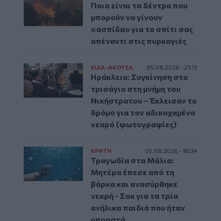
Ποια είναι τα δέντρα που
μπορούν να γίνουν
«ασπίδα» για το σπίτι σας
απέναντι στις πυρκαγιές
ΕΙΔΑ-ΑΚΟΥΣΑ
05.08.2026 - 21:13
Ηράκλειο: Συγκίνηση στο
τρισάγιο στη μνήμη του
Νικήστρατου – Έκλεισαν το
δρόμο για τον αδικοχαμένο
νεαρό (φωτογραφίες)
ΚΡΗΤΗ
05.08.2026 - 18:34
Τραγωδία στα Μάλια:
Μητέρα έπεσε από τη
βάρκα και ανασύρθηκε
νεκρή - Σοκ για τα τρία
ανήλικα παιδιά που ήταν
μπροστά