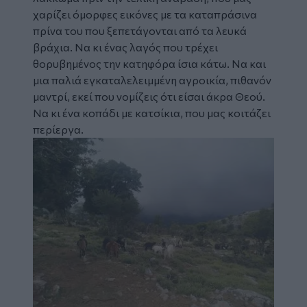
χαρίζει όμορφες εικόνες με τα καταπράσινα
πρίνα του που ξεπετάγονται από τα λευκά
βράχια. Να κι ένας λαγός που τρέχει
θορυβημένος την κατηφόρα ίσια κάτω. Να και
μια παλιά εγκαταλελειμμένη αγροικία, πιθανόν
μαντρί, εκεί που νομίζεις ότι είσαι άκρα Θεού.
Να κι ένα κοπάδι με κατσίκια, που μας κοιτάζει
περίεργα.
Image