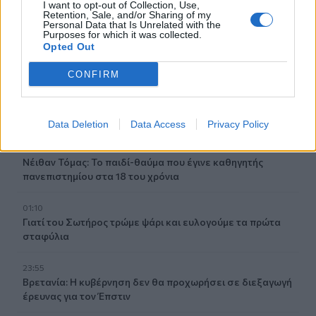
I want to opt-out of Collection, Use,
του συζύγου της, Μπένι Μπλάνκο
Retention, Sale, and/or Sharing of my
Personal Data that Is Unrelated with the
Purposes for which it was collected.
03:33
Opted Out
Τι συμβαίνει τις μέρες ακριβώς πριν το εγκεφαλικό
CONFIRM
02:07
Στο χαμηλότερο επίπεδο των τελευταίων 13 ετών η
αγορά smartphones
Data Deletion
Data Access
Privacy Policy
02:00
Νέιθαν Τόμας: Το παιδί-θαύμα που έγινε καθηγητής
πανεπιστημίου στα 18 του χρόνια
01:10
Γιατί του Σωτήρος τρώμε ψάρι και ευλογούμε τα πρώτα
σταφύλια
23:55
Βρετανία: Η κυβέρνηση δεν θα προχωρήσει σε διεξαγωγή
έρευνας για τον Έπστιν