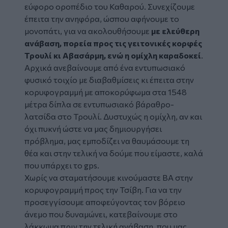
εύφορο οροπέδιο του Καθαρού. Συνεχίζουμε
έπειτα την ανηφόρα, ώσπου αφήνουμε το
μονοπάτι, για να ακολουθήσουμε
με ελεύθερη
ανάβαση, πορεία προς τις γειτονικές κορφές
Τρουλί κι Αβασάρμη, ενώ η ομίχλη καραδοκεί
.
Αρχικά ανεβαίνουμε από ένα εντυπωσιακό
φυσικό τοιχίο με διαβαθμίσεις κι έπειτα στην
κορυφογραμμή με αποκορύφωμα στα 1548
μέτρα δίπλα σε εντυπωσιακό βάραθρο-
λατσίδα στο Τρουλί. Δυστυχώς η ομίχλη, αν και
όχι πυκνή ώστε να μας δημιουργήσει
πρόβλημα, μας εμποδίζει να θαυμάσουμε τη
θέα και στην τελική να δούμε που είμαστε, καλά
που υπάρχει το gps.
Χωρίς να σταματήσουμε κινούμαστε ΒΑ στην
κορυφογραμμή προς την Τσίβη. Για να την
προσεγγίσουμε αποφεύγοντας τον βόρειο
άνεμο που δυναμώνει, κατεβαίνουμε στο
λάκκωμα πριν την τελική ανάβαση, που μας