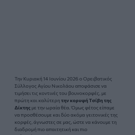
Την Κυριακή 14 Ιουνίου 2026 ο
Ορειβατικός
Σύλλογος Αγίου Νικολάου
αποφάσισε να
τιμήσει τις κοντινές του βουνοκορφές, με
πρώτη και καλύτερη
την κορυφή Τσίβη της
Δίκτης
με την ωραία θέα. Όμως φέτος είπαμε
να προσθέσουμε και δύο ακόμα γειτονικές της
κορφές, άγνωστες σε μας, ώστε να κάνουμε τη
διαδρομή πιο απαιτητική και πιο