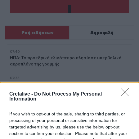
Ροή ειδήσεων
Δημοφιλή
07:40
ΗΠΑ: Το προεδρικό ελικόπτερο πλησίασε υπερβολικά
αεροπλάνο της γραμμής
07:33
Τα πρωτοσέλιδα των εφημερίδων
Cretalive -
Do Not Process My Personal
07:26
Information
Θλίψη στην εκπαιδευτική κοινότητα για τον θάνατο του
Θοδωρή Κατσωνόπουλου
If you wish to opt-out of the sale, sharing to third parties, or
processing of your personal or sensitive information for
07:20
targeted advertising by us, please use the below opt-out
Στην Ελλάδα σήμερα, από τη Βρετανία, η 46χρονη που
section to confirm your selection. Please note that after your
κατηγορείται για τον εμπρησμό στη Marfin