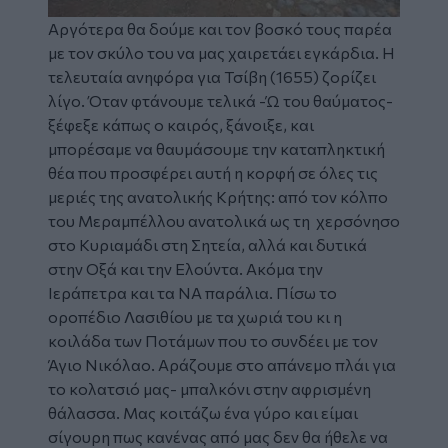
Αργότερα θα δούμε και τον βοσκό τους παρέα
με τον σκύλο του να μας χαιρετάει εγκάρδια. Η
τελευταία ανηφόρα για Τσίβη (1655) ζορίζει
λίγο. Όταν φτάνουμε τελικά -Ώ του θαύματος-
ξέφεξε κάπως ο καιρός, ξάνοιξε, και
μπορέσαμε να θαυμάσουμε την καταπληκτική
θέα που προσφέρει αυτή η κορφή σε όλες τις
μεριές της ανατολικής Κρήτης: από τον κόλπο
του Μεραμπέλλου ανατολικά ως τη χερσόνησο
στο Κυριαμάδι στη Σητεία, αλλά και δυτικά
στην Οξά και την Ελούντα. Ακόμα την
Ιεράπετρα και τα ΝΑ παράλια. Πίσω το
οροπέδιο Λασιθίου με τα χωριά του κι η
κοιλάδα των Ποτάμων που το συνδέει με τον
Άγιο Νικόλαο. Αράζουμε στο απάνεμο πλάι για
το κολατσιό μας- μπαλκόνι στην αφρισμένη
θάλασσα. Μας κοιτάζω ένα γύρο και είμαι
σίγουρη πως κανένας από μας δεν θα ήθελε να