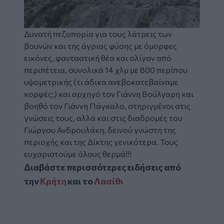
Δυνατή πεζοπορία για τους λάτρεις των
βουνών και της άγριας φύσης με όμορφες
εικόνες, φανταστική θέα και ολίγον από
περιπέτεια, συνολικά 14 χλμ με 800 περίπου
υψομετρικής (τι άδικα ανεβοκατεβαίναμε
κορφές;) και αρχηγό τον Γιάννη Βούλγαρη και
βοηθό τον Γιάννη Πάγκαλο, στηριγμένοι στις
γνώσεις τους, αλλά και στις διαδρομές του
Γιώργου Ανδρουλάκη, δεινού γνώστη της
περιοχής και της Δίκτης γενικότερα. Τους
ευχαριστούμε όλους θερμά!!!
Διαβάστε περισσότερες ειδήσεις από
την
Κρήτη
και το
Λασίθι