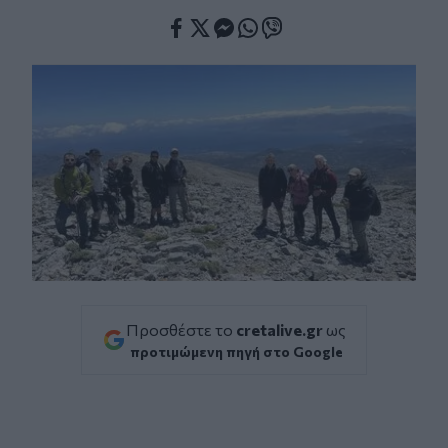
Facebook
Twitter
Messenger
Whatsapp
Viber
Προσθέστε το
cretalive.gr
ως
προτιμώμενη πηγή στο Google