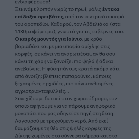
ενδιαφέρουσα!
Ξεκινάμε λοιπόν νωρίς το πρωί, μόλις
έντεκα
επίδοξοι ορειβάτες
, από τον κεντρικό οικισμό
του οροπεδίου Καθαρού, τον Αβδελιάκο (στα
1.130μ.υψόμετρο), γνωστό για τις ταβέρνες του.
Ο καιρός μουντός για Ιούνιο
, με κρύο
βοριαδάκι και με μια υποψία ομίχλης στις
κορφές, σε κάνει να αναρωτιέσαι, αν θα σου
κάνει τη χάρη να ξανοίξει πιο ψηλά ή άδικα
ανεβαίνεις. Η φύση πάντως κρατά ακόμα κάτι
από άνοιξη: βλέπεις παπαρούνες, κάποιες
ξεχασμένες ορχιδέες, πιο πάνω ανθισμένες
αγριοτριανταφυλλιές...
Συνεχίζουμε δυτικά στον χωματόδρομο, τον
οποίο αφήνουμε για να πάρουμε ανηφορικό
μονοπάτι που μας οδηγεί σε πηγή στη θέση
Λαγουρού με τρεχούμενο νερό. Από εκεί
θαυμάζουμε τη θέα στις ψηλές κορφές της
Δίκτης χωμένες στα σύννεφα σήμερα και στο