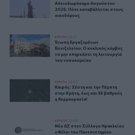
Αδειοδωρόσημο Αυγούστου 2026: Π
Αδειοδωρόσημο Αυγούστου
2026: Πότε καταβάλλεται στους
οικοδόμους
Ένωση Εργαζομένων Βενιζελείου: Ο κυκλικός κόμβος να
ΚΡΗΤΗ
22:17
Ένωση Εργαζομένων Βενιζελείου: Ο 
Ένωση Εργαζομένων
Βενιζελείου: Ο κυκλικός κόμβος
να μην επηρεάσει τη λειτουργία
του νοσοκομείου
Καιρός: Ζέστη και την Πέμπτη στην Κρήτη, έως και 36 β
ΚΡΗΤΗ
22:02
Καιρός: Ζέστη και την Πέμπτη στην 
Καιρός: Ζέστη και την Πέμπτη
στην Κρήτη, έως και 36 βαθμούς
η θερμοκρασία!
Νέο ΔΣ στον Σύλλογο Ηρακλείου «Φίλοι του Πανεπιστη
ΚΡΗΤΗ
22:00
Νέο ΔΣ στον Σύλλογο Ηρακλείου «Φ
Νέο ΔΣ στον Σύλλογο Ηρακλείου
«Φίλοι του Πανεπιστημίου