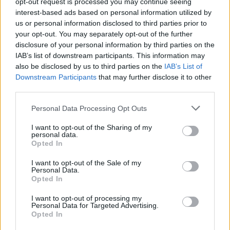
opt-out request is processed you may continue seeing
interest-based ads based on personal information utilized by
07:12
us or personal information disclosed to third parties prior to
Γουατεμάλα: Τέλος της εκρηκτικής δραστηριότητας στο
your opt-out. You may separately opt-out of the further
ηφαίστειο Φουέγο
disclosure of your personal information by third parties on the
IAB’s list of downstream participants. This information may
07:05
also be disclosed by us to third parties on the
IAB’s List of
Εορτολόγιο: Ποιοι γιορτάζουν σήμερα 6 Αυγούστου
Downstream Participants
that may further disclose it to other
third parties.
06:57
Νέα θωρηκτά των ΗΠΑ θα φέρουν το όνομα του Ντόναλντ
Personal Data Processing Opt Outs
Τραμπ
I want to opt-out of the Sharing of my
personal data.
06:45
Opted In
Λασίθι: Μεγάλη φωτιά στο Καρύδι Σητείας - Μήνυμα από
το 112
I want to opt-out of the Sale of my
Personal Data.
Opted In
05:37
Σαλάτα καπρέζε
I want to opt-out of processing my
Personal Data for Targeted Advertising.
Opted In
04:14
Η Σελίνα Γκόμεζ τραγουδά στα ισπανικά στο νέο βίντεο