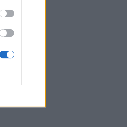
07:07
Τέσσερις ασκήσεις σε όρθια στάση
που μετά τα 60 ενδυναμώνουν τους
γλουτούς καλύτερα από τα squats -
Βίντεο
07:06
Εορτολόγιο: Ποιοι γιορτάζουν σήμερα 8
Αυγούστου
07:00
Αντί για καφέ: Τρία ροφήματα για άμεσο
"ξύπνημα" και ενέργεια που διαρκεί
06:55
Πυρκαγιές: «Πολύ υψηλός» ο κίνδυνος
και σήμερα στην Κρήτη - Δείτε χάρτη
06:44
Σητεία: Καλύτερη η εικόνα με την φωτιά