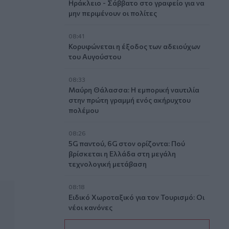
Ηράκλειο - Σάββατο στο γραφείο για να
μην περιμένουν οι πολίτες
08:41
Κορυφώνεται η έξοδος των αδειούχων
του Αυγούστου
08:33
Μαύρη Θάλασσα: Η εμπορική ναυτιλία
στην πρώτη γραμμή ενός ακήρυχτου
πολέμου
08:26
5G παντού, 6G στον ορίζοντα: Πού
βρίσκεται η Ελλάδα στη μεγάλη
τεχνολογική μετάβαση
08:18
Ειδικό Χωροταξικό για τον Τουρισμό: Οι
νέοι κανόνες