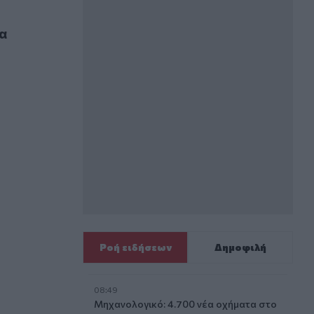
ερματισμό στην Πρέβελη
σα
Ροή ειδήσεων
Δημοφιλή
08:49
Μηχανολογικό: 4.700 νέα οχήματα στο