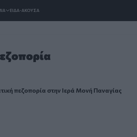
ΙΑ
ΕΙΔΑ-ΑΚΟΥΣΑ
Πεζοπορία
ή πεζοπορία στην Ιερά Μονή Παναγίας Βρυωμένης
τική πεζοπορία στην Ιερά Μονή Παναγίας