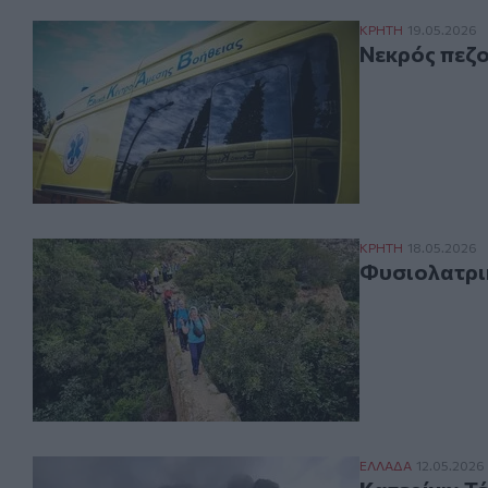
Νεκρός πεζοπό
ΚΡΗΤΗ
19.05.2026
Νεκρός πεζ
Φυσιολατρική π
ΚΡΗΤΗ
18.05.2026
Φυσιολατρικ
Κατερίνη: Τέλο
ΕΛΛAΔΑ
12.05.2026