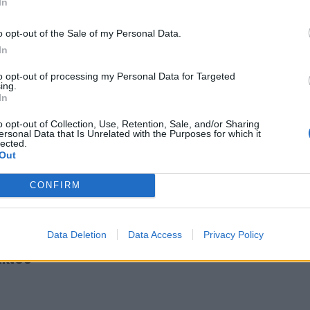
In
o opt-out of the Sale of my Personal Data.
In
to opt-out of processing my Personal Data for Targeted
ing.
 Πεζοπορία σε ένα δροσερό και σκιερό φαράγγι
In
ς": Πεζοπορία σε ένα δροσερό και σκιερό
o opt-out of Collection, Use, Retention, Sale, and/or Sharing
ersonal Data that Is Unrelated with the Purposes for which it
lected.
Out
CONFIRM
λη συμμετοχή η πεζοπορική διαδρομή στη Λίμνη Ζουνακίου
Data Deletion
Data Access
Privacy Policy
εγάλη συμμετοχή η πεζοπορική διαδρομή στη
ακίου