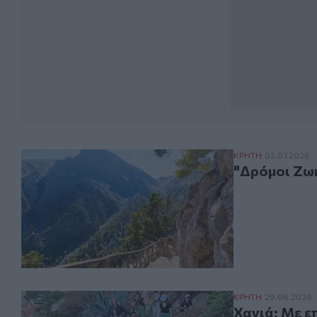
"Δρόμοι Ζωής":
ΚΡΗΤΗ
02.07.2026
"Δρόμοι Ζωή
Χανιά: Με επιτ
ΚΡΗΤΗ
29.06.2026
Χανιά: Με ε