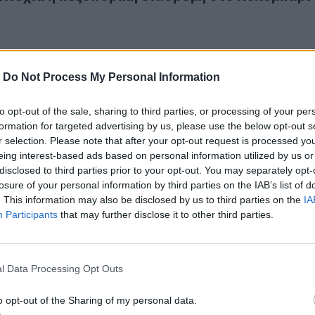
-
Do Not Process My Personal Information
to opt-out of the sale, sharing to third parties, or processing of your per
ρμηση στη Δίκτη: Ανάβαση στις κορυφές Τσίβη, Τρουλί και 
formation for targeted advertising by us, please use the below opt-out s
εξόρμηση στη Δίκτη: Ανάβαση στις κορυφές Τσί
r selection. Please note that after your opt-out request is processed y
 Αβασάρμη
eing interest-based ads based on personal information utilized by us or
disclosed to third parties prior to your opt-out. You may separately opt-
losure of your personal information by third parties on the IAB’s list of
. This information may also be disclosed by us to third parties on the
IA
Participants
that may further disclose it to other third parties.
ν Ελεύθερνα Ρεθύμνου
l Data Processing Opt Outs
στην Ελεύθερνα Ρεθύμνου
o opt-out of the Sharing of my personal data.