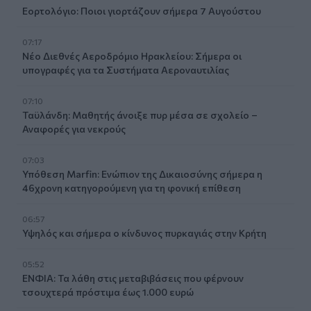
Εορτολόγιο: Ποιοι γιορτάζουν σήμερα 7 Αυγούστου
07:17
Νέο Διεθνές Αεροδρόμιο Ηρακλείου: Σήμερα οι
υπογραφές για τα Συστήματα Αεροναυτιλίας
07:10
Ταϋλάνδη: Μαθητής άνοιξε πυρ μέσα σε σχολείο –
Αναφορές για νεκρούς
07:03
Υπόθεση Marfin: Ενώπιον της Δικαιοσύνης σήμερα η
46χρονη κατηγορούμενη για τη φονική επίθεση
06:57
Υψηλός και σήμερα ο κίνδυνος πυρκαγιάς στην Κρήτη
05:52
ΕΝΦΙΑ: Τα λάθη στις μεταβιβάσεις που φέρνουν
τσουχτερά πρόστιμα έως 1.000 ευρώ