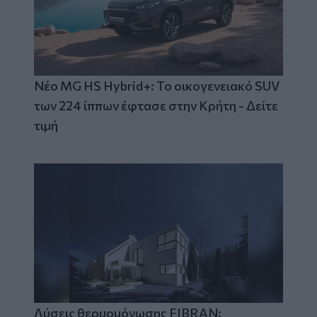
Νέο MG HS Hybrid+: Το οικογενειακό SUV
των 224 ίππων έφτασε στην Κρήτη - Δείτε
τιμή
Λύσεις θερμομόνωσης FIBRAN: