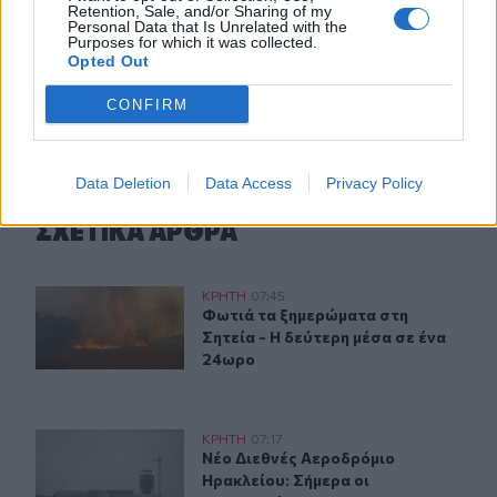
Retention, Sale, and/or Sharing of my
τροχαίο με αγριογούρουνο
Personal Data that Is Unrelated with the
Purposes for which it was collected.
Opted Out
ΠΕΡΙΣΣΟΤΕΡΑ
CONFIRM
Data Deletion
Data Access
Privacy Policy
ΣΧΕΤΙΚA AΡΘΡΑ
Λασίθι: Φωτιά τα ξημερώματα στη Σητεία - Η δεύτερη μ
ΚΡΗΤΗ
07:45
Φωτιά τα ξημερώματα στη Σητεία - 
Φωτιά τα ξημερώματα στη
Σητεία - Η δεύτερη μέσα σε ένα
24ωρο
Νέο Διεθνές Αεροδρόμιο Ηρακλείου: Σήμερα οι υπογρα
ΚΡΗΤΗ
07:17
Νέο Διεθνές Αεροδρόμιο Ηρακλείου
Νέο Διεθνές Αεροδρόμιο
Ηρακλείου: Σήμερα οι