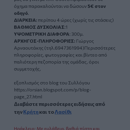
όχημα παρακαλούνται να δώσουν
5€ στον
οδηγό
.
ΔΙΑΡΚΕΙΑ:
περίπου 4 ώρες (χωρίς τις στάσεις)
ΒΑΘΜΟΣ ΔΥΣΚΟΛΙΑΣ
:1
ΥΨΟΜΕΤΡΙΚΗ ΔΙΑΦΟΡΑ
: 300μ.
ΑΡΧΗΓΟΣ-ΠΛΗΡΟΦΟΡΙΕΣ:
Γιώργος
Αρναουτάκης (τηλ.6947361994)Περισσότερες
πληροφορίες, φωτογραφίες και βίντεο από
παλιότερη πεζοπορία της ομάδας, όροι
συμμετοχής,
εξοπλισμός στο blog του Συλλόγου
https://orsian.blogspot.com/p/blog-
page_27.html
Διαβάστε περισσότερες ειδήσεις από
την
Κρήτη
και το
Λασίθι
Ηράκλειο: Με ευλάβεια, βαθιά πίστη και