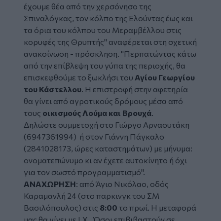
έχουμε θέα από την χερσόνησο της
Σπιναλόγκας, τον κόλπο της Ελούντας έως και
τα όρια του κόλπου του Μεραμβέλλου στις
κορυφές της Θρυπτής"
αναφέρεται στη σχετική
ανακοίνωση - πρόσκληση. "
Περπατώντας κάτω
από την επίβλεψη του γύπα της περιοχής, θα
επισκεφθούμε το ξωκλήσι του
Αγίου Γεωργίου
του Κάστελλου
. Η επιστροφή στην αφετηρία
θα γίνει από αγροτικούς δρόμους μέσα από
τους
οικισμούς Λούμα και Βρουχά
.
Δηλώστε συμμετοχή στο Γιώργο Αρναουτάκη
(6947361994) ή στον Γιάννη Πάγκαλο
(2841028173, ώρες καταστημάτων) με μήνυμα:
ονοματεπώνυμο κι αν έχετε αυτοκίνητο ή όχι
για τον σωστό προγραμματισμό".
ΑΝΑΧΩΡΗΣΗ
: από Άγιο Νικόλαο, οδός
Καραμανλή 24 (στο παρκινγκ του ΣΜ
Βασιλόπουλος) στις
8:00
το πρωί. Η μεταφορά
μας θα γίνει με Ι.Χ.. Όσοι επιβιβαστούν σε