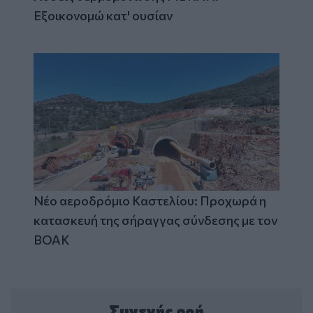
Εξοικονομώ κατ' ουσίαν
Νέο αεροδρόμιο Καστελίου: Προχωρά η
κατασκευή της σήραγγας σύνδεσης με τον
ΒΟΑΚ
Συνεχής ροή