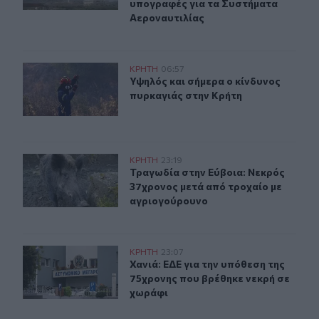
υπογραφές για τα Συστήματα
Αεροναυτιλίας
Υψηλός και σήμερα ο κίνδυνος πυρκαγιάς στην Κρήτη
ΚΡΗΤΗ
06:57
Υψηλός και σήμερα ο κίνδυνος πυρ
Υψηλός και σήμερα ο κίνδυνος
πυρκαγιάς στην Κρήτη
Τραγωδία στην Εύβοια: Νεκρός 37χρονος μετά από τρο
ΚΡΗΤΗ
23:19
Τραγωδία στην Εύβοια: Νεκρός 37χ
Τραγωδία στην Εύβοια: Νεκρός
37χρονος μετά από τροχαίο με
αγριογούρουνο
Χανιά: ΕΔΕ για την υπόθεση της 75χρονης που βρέθηκε 
ΚΡΗΤΗ
23:07
Χανιά: ΕΔΕ για την υπόθεση της 75
Χανιά: ΕΔΕ για την υπόθεση της
75χρονης που βρέθηκε νεκρή σε
χωράφι