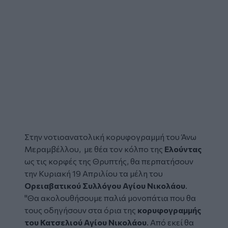
Στην νοτιοανατολική κορυφογραμμή του Άνω
Μεραμβέλλου, με θέα τον κόλπο της
Ελούντας
ως τις κορφές της Θρυπτής, θα περπατήσουν
την Κυριακή 19 Απριλίου τα μέλη του
Ορειαβατικού Συλλόγου Αγίου Νικολάου
.
"Θα ακολουθήσουμε παλιά μονοπάτια που θα
τους οδηγήσουν στα όρια της
κορυφογραμμής
του Κατσελιού Αγίου Νικολάου
. Από εκεί θα