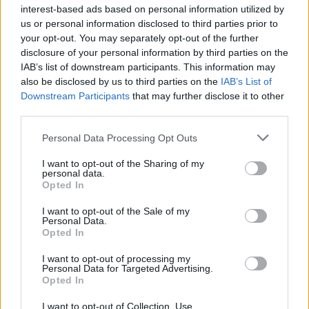
interest-based ads based on personal information utilized by
Ανατριχιαστικό βίντεο από τον σεισμό στην Ιαπωνία:
Γιατροί προστατεύουν με τα σώματά τους ασθενή την
us or personal information disclosed to third parties prior to
ώρα του χειρουργείου
your opt-out. You may separately opt-out of the further
disclosure of your personal information by third parties on the
IAB’s list of downstream participants. This information may
23:54
also be disclosed by us to third parties on the
IAB’s List of
Τραμπ: Ο πόλεμος με το Ιράν "θα τελειώσει σύντομα"
Downstream Participants
that may further disclose it to other
third parties.
23:43
30χρονη έπεσε στη θάλασσα από την γέφυρα της
Personal Data Processing Opt Outs
Χαλκίδας
I want to opt-out of the Sharing of my
23:32
personal data.
Opted In
Οι «μαύρες χήρες» της Ρωσίας: Παντρεύονται
νεοσύλλεκτους πριν μεταβούν στο μέτωπο για να
I want to opt-out of the Sale of my
εισπράξουν τις «παχυλές» αποζημιώσεις
Personal Data.
Opted In
23:25
Ρόδος: Έσπασε ο κάβος και τραυμάτισε ναυτικό
I want to opt-out of processing my
Personal Data for Targeted Advertising.
Opted In
23:19
Τραγωδία στην Εύβοια: Νεκρός 37χρονος μετά από
I want to opt-out of Collection, Use,