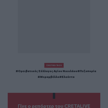
ΣΧΕΤΙΚΆ TAGS
Ορειβατικός Σύλλογος Αγίου Νικολάου
Πεζοπορία
Μεραμβέλλο
Ελούντα
Γίνε ο ρεπόρτερ του CRETALIVE