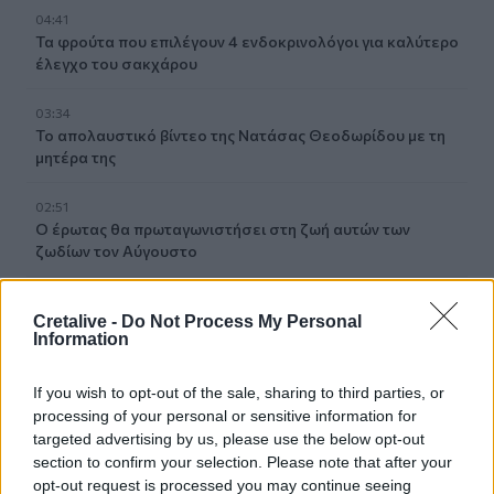
04:41
Τα φρούτα που επιλέγουν 4 ενδοκρινολόγοι για καλύτερο
έλεγχο του σακχάρου
03:34
Το απολαυστικό βίντεο της Νατάσας Θεοδωρίδου με τη
μητέρα της
02:51
Ο έρωτας θα πρωταγωνιστήσει στη ζωή αυτών των
ζωδίων τον Αύγουστο
01:42
Cretalive -
Do Not Process My Personal
Καύσωνας στο γραφείο: Πόσο μπορεί να χαλαρώσει το
Information
dress code
If you wish to opt-out of the sale, sharing to third parties, or
00:31
Παιδιά στην πισίνα: 6 απαράβατοι κανόνες για την
processing of your personal or sensitive information for
πρόληψη του πνιγμού
targeted advertising by us, please use the below opt-out
section to confirm your selection. Please note that after your
opt-out request is processed you may continue seeing
00:00