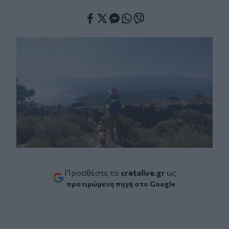
Facebook
Twitter
Messenger
Whatsapp
Viber
Προσθέστε το
cretalive.gr
ως
προτιμώμενη πηγή στο Google