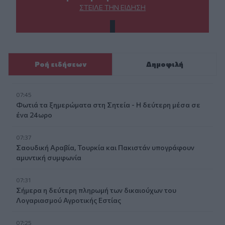
ΣΤΕΊΛΕ ΤΗΝ ΕΊΔΗΣΗ
Ροή ειδήσεων
Δημοφιλή
07:45
Φωτιά τα ξημερώματα στη Σητεία - Η δεύτερη μέσα σε
ένα 24ωρο
07:37
Σαουδική Αραβία, Τουρκία και Πακιστάν υπογράφουν
αμυντική συμφωνία
07:31
Σήμερα η δεύτερη πληρωμή των δικαιούχων του
Λογαριασμού Αγροτικής Εστίας
07:25