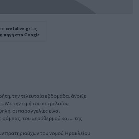
 το
cretalive.gr
ως
η πηγή στο Google
ρήτη, την τελευταία εβδομάδα, άνοιξε
ι. Με την τιμή του
πετρελαίου
ψηλή, οι παραγγελίες είναι
 σόμπας, του αερόθερμού και ... της
των πρατηριούχων του νομού Ηρακλείου