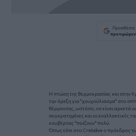
Προσθέστε
προτιμώμεν
Η πτώση της
θερμοκρασίας
και στην Κ
την όρεξη για "χουχούλιασμα" στο σπίτ
θέρμανσης
, ωστόσο, να είναι αρκετά υ
συγκρατημένες και οι εναλλακτικές της
κουβέρτας "παίζουν" πολύ.
Όπως είπε στο Cretalive ο πρόεδρος 