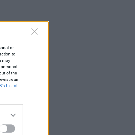
"Μπλόκο" στις διακοπές
ηλεκτροδότησης στον Πλατανιά μέσα
στην τουριστική περίοδο
13:22
Συνελήφθη πρώην κυβερνήτης στο
Μεξικό για την εξαφάνιση 43 φοιτητών
sonal or
πριν από 12 χρόνια
ection to
ou may
13:18
 personal
Σαμαριά: Νέα παρέμβαση Καλογερή για
out of the
τα κλεισίματα του Φαραγγιού - "Πολλές
 downstream
φορές είναι αδικαιολόγητα"
B’s List of
13:13
Συνελήφθη στη Γερμανία ένας από τους
εκτελεστές της «Greek Mafia» -
Κατηγορείται και για τη δολοφονία
Ζαμπούνη
13:03