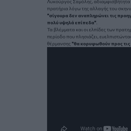
Λυκούργος Σαμόλης
, αδιαμφισβήτητα
πρατήρια λόγω της αλλαγής του σκηνι
"σίγουρα δεν αναπληρώνει τις προηγο
πολύ υψηλά επίπεδα"
.
Τα βλέμματα και οι ελπίδες των πρατ
περίοδο που πλησιάζει, ευελπιστώντας
θέρμανσης
"θα κορυφωθούν προς τις