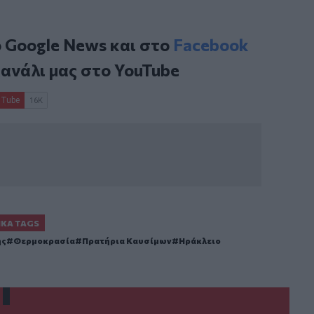
ο
Google News
και στο
Facebook
κανάλι μας στο
YouTube
ΙΚΆ TAGS
ης
Θερμοκρασία
Πρατήρια Καυσίμων
Ηράκλειο