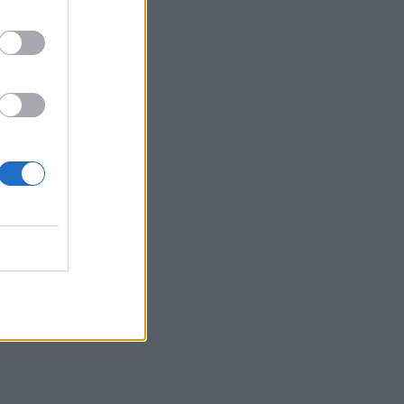
Κρητικές γεύσεις και μουσική
παράδοση σε μια ξεχωριστή βραδιά
στο Αβδού
13:03
Αργεντινή: Επεισόδια μετά το τέλος
κινητοποίησης κατά νομοσχεδίου
ιδιοκτησίας
12:56
Στη Σάμο για τη γιορτή της
Μεταμόρφωσης του Σωτήρος ο
Αρχιεπίσκοπος Κρήτης Ευγένιος
12:53
ΕΟΤ: Η Ελλάδα στις κορυφαίες επιλογές
των Ευρωπαίων ταξιδιωτών
12:46
Βλάβη σε ταχύπλοο από Σαντορίνη
προς Ηράκλειο - Στο λιμάνι με