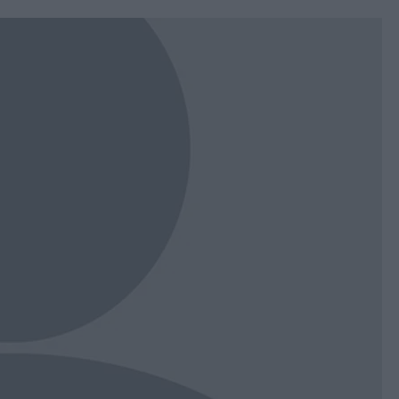
book
witter
Messenger
Whatsapp
Viber