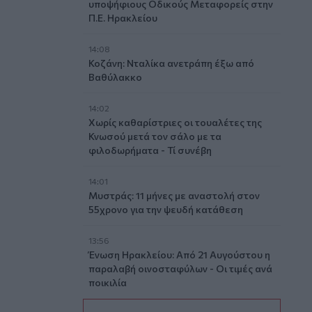
υποψήφιους Οδικούς Μεταφορείς στην
Π.Ε. Ηρακλείου
14:08
Κοζάνη: Νταλίκα ανετράπη έξω από
Βαθύλακκο
14:02
Χωρίς καθαρίστριες οι τουαλέτες της
Κνωσού μετά τον σάλο με τα
φιλοδωρήματα - Τί συνέβη
14:01
Μυστράς: 11 μήνες με αναστολή στον
55χρονο για την ψευδή κατάθεση
13:56
Ένωση Ηρακλείου: Από 21 Αυγούστου η
παραλαβή οινοσταφύλων - Οι τιμές ανά
ποικιλία