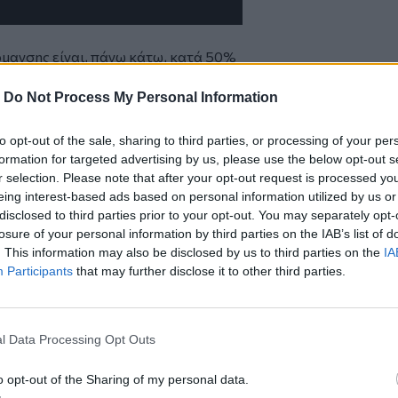
ρμανσης είναι, πάνω κάτω, κατά 50%
η της περιόδου διάθεσής του, η τιμή στο
-
Do Not Process My Personal Information
Αναμένουμε και τις διϋλιστηριακές
ί μέχρι στιγμής δεν υπάρχουν μεγάλες
to opt-out of the sale, sharing to third parties, or processing of your per
νες μέρες να έχει πτώση και στα
formation for targeted advertising by us, please use the below opt-out s
r selection. Please note that after your opt-out request is processed y
. καταφέρνουν να πουλούν φθηνά,
eing interest-based ads based on personal information utilized by us or
" ιστορία. Όπως έχει σημειώσει κατά το
disclosed to third parties prior to your opt-out. You may separately opt-
χουν εντοπιστεί με λαθραία καύσιμα ή
losure of your personal information by third parties on the IAB’s list of
ς πουλούσαν σε φθηνές τιμές"
!
"Όταν
. This information may also be disclosed by us to third parties on the
IA
ρατήρια με τις πολύ φθηνές τιμές
Participants
that may further disclose it to other third parties.
ναι πολύ προσεκτικός καθώς δεν
νεται σε λαθρέμπορο"
αναφέρει ο ίδιος.
l Data Processing Opt Outs
 αφότου έκλεισε η τουριστική περίοδος,
άλωση. Οχήματα πάνε κι έρχονται στα
o opt-out of the Sharing of my personal data.
ν" τα ρεζερβουάρ, αλλά προμηθεύονται