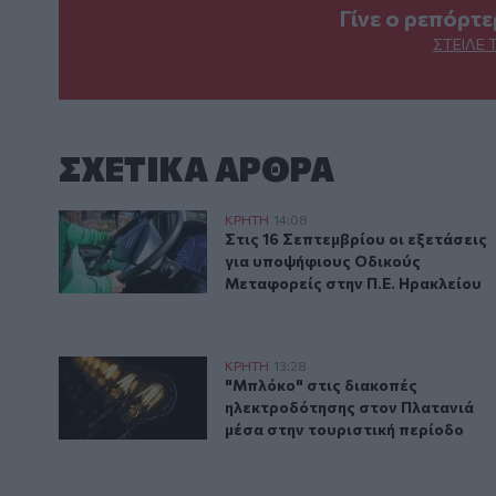
Γίνε ο ρεπόρτ
ΣΤΕΊΛΕ 
ΣΧΕΤΙΚA AΡΘΡΑ
Ηράκλειο: Ανακοινώθηκαν οι εξετάσεις Γ΄ περιόδου
ΚΡΗΤΗ
14:08
Στις 16 Σεπτεμβρίου οι εξετάσε
Στις 16 Σεπτεμβρίου οι εξετάσεις
για υποψήφιους Οδικούς
Μεταφορείς στην Π.Ε. Ηρακλείου
"Μπλόκο" στις διακοπές ηλεκτροδότησης στον Πλατα
ΚΡΗΤΗ
13:28
"Μπλόκο" στις διακοπές ηλεκτρ
"Μπλόκο" στις διακοπές
ηλεκτροδότησης στον Πλατανιά
μέσα στην τουριστική περίοδο