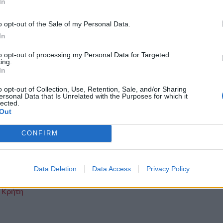
In
ις τους.
 στα πρατήρια"
- αναφέρει ο Λυκούργος
o opt-out of the Sale of my Personal Data.
α διαδοχικά lockdown,
"ο κόσμος θέλει
In
to opt-out of processing my Personal Data for Targeted
ing.
In
ο προβληματισμός για τα «φθηνά»
o opt-out of Collection, Use, Retention, Sale, and/or Sharing
ersonal Data that Is Unrelated with the Purposes for which it
lected.
Out
πό την
Κρήτη
και το
Ηράκλειο
CONFIRM
πεσε στο κενό από τη γέφυρα της
Data Deletion
Data Access
Privacy Policy
εθύμνου
ν Κρήτη