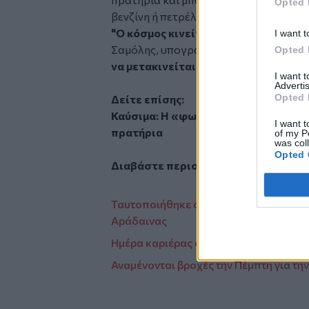
Opted 
βενζίνη ή πετρέλαιο για τις μετακινήσε
"Ο κόσμος κινείται, υπάρχει κίνηση
I want t
Σαμόλης, υπογραμμίζοντας ότι μετά τ
Opted 
να μετακινείται"
.
I want 
Advertis
Opted 
Δείτε επίσης:
Καύσιμα: Η «φωτιά» στις τιμές και 
I want t
πρατήρια
of my P
was col
Opted 
Διαβάστε περισσότερες ειδήσεις α
Ταυτοποιήθηκε ο άτυχος άνδρας που έ
Αράδαινας
Ημέρα καριέρας από το Δημόσιο ΙΕΚ Ρ
Αναμένονται βροχές την Πέμπτη για τη