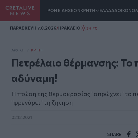
ΡΟΗ ΕΙΔΗΣΕΩΝ
ΚΡΗΤΗ
ΕΛΛΑΔΑ
ΟΙΚΟΝΟΜ
Homepage
ΠΑΡΑΣΚΕΥΗ 7.8.2026
/
ΗΡΑΚΛΕΙΟ
34 °C
ΑΡΧΙΚΗ
/
ΚΡΉΤΗ
Πετρέλαιο θέρμανσης: Το π
αδύναμη!
Η πτώση της θερμοκρασίας "σπρώχνει" το π
"φρενάρει" τη ζήτηση
02.12.2021
SHARE: