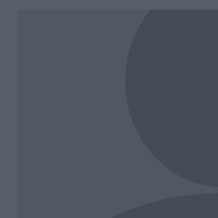
Face
T