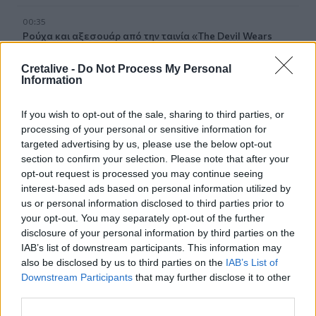
00:35
Ρούχα και αξεσουάρ από την ταινία «The Devil Wears
Prada 2» πωλούνται σε δημοπρασία
Cretalive -
Do Not Process My Personal
Information
23:59
Γερμανία: Drones εθεάθησαν πάνω από στρατιωτική
βάση
If you wish to opt-out of the sale, sharing to third parties, or
processing of your personal or sensitive information for
23:47
targeted advertising by us, please use the below opt-out
Χαμός στη Βουλή του Κοσόβου: Βουλευτής πέταξε αυγά
section to confirm your selection. Please note that after your
στον πρωθυπουργό - Δείτε βίντεο
opt-out request is processed you may continue seeing
interest-based ads based on personal information utilized by
23:39
us or personal information disclosed to third parties prior to
Νέα έρευνα: Οι γυναίκες με δύο έως τρία παιδιά γερνούν
your opt-out. You may separately opt-out of the further
πιο αργά
disclosure of your personal information by third parties on the
IAB’s list of downstream participants. This information may
23:31
also be disclosed by us to third parties on the
IAB’s List of
Ολική έκλειψη ηλίου: Στις 12 Αυγούστου θα σκοτεινιάσει
Downstream Participants
that may further disclose it to other
η μισή Ευρώπη
third parties.