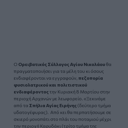
Ο
Ορειβατικός Σύλλογος Αγίου Νικολάου
θα
πραγματοποιήσει για τα μέλη του κι όσους
ενδιαφέρονται να εγγραφούν,
πεζοπορία
φυσιολατρικού και πολιτιστικού
ενδιαφέροντος
την Κυριακή 8 Μαρτίου στην
περιοχή Αρχανών με λεωφορείο. «Ξεκινάμε
από τα
Σπήλια Αγίας Ειρήνης
(δεύτερο τμήμα
υδατογέφυρας). Από κει θα περπατήσουμε σε
σκιερό μονοπάτι στο πλάι του ποταμιού μέχρι
την περιοχή Καρυδάκι (τρίτο τμήμα της