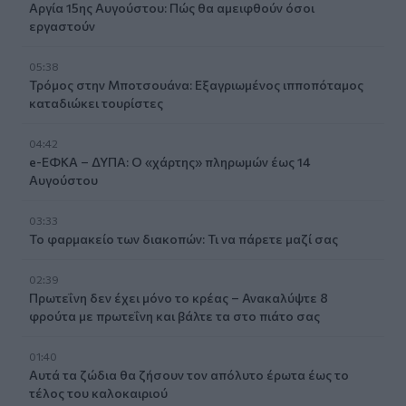
Αργία 15ης Αυγούστου: Πώς θα αμειφθούν όσοι
εργαστούν
05:38
Τρόμος στην Μποτσουάνα: Εξαγριωμένος ιπποπόταμος
καταδιώκει τουρίστες
04:42
e-ΕΦΚΑ – ΔΥΠΑ: Ο «χάρτης» πληρωμών έως 14
Αυγούστου
03:33
Το φαρμακείο των διακοπών: Τι να πάρετε μαζί σας
02:39
Πρωτεΐνη δεν έχει μόνο το κρέας – Ανακαλύψτε 8
φρούτα με πρωτεΐνη και βάλτε τα στο πιάτο σας
01:40
Αυτά τα ζώδια θα ζήσουν τον απόλυτο έρωτα έως το
τέλος του καλοκαιριού