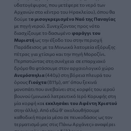
υδατογέφυρας, που μετέφερε το νερό των
Αρχανών στο κέντρο του Ηρακλείου), όπου θα
δούμε τ
ο μισογκρεμισμένο Ναό της Παναγίας
με πηγή νερού. Συνεχίζοντας προς νότο
διασχίζουμε το δασωμένο
φαράγγι του
Μυριστή
ως την έξοδο του στην περιοχή
Παράδεισος με τα Μινωικά λατομεία εξόρυξης
πέτρας για χτίσιμο και την πηγή Μοροζίνι.
Περπατώντας στη συνέχεια σε επαρχιακό
δρόμο θα φτάσουμε στον αρχαιολογικό χώρο
Ανεμόσπηλια
(440μ) στη βόρεια πλευρά του
όρους
Γιούχτα
(811μ), απ’ όπου ξεκινά
μονοπάτι που ανεβαίνει στις κορφές του ιερού
βουνού (μινωικό λατρευτικό Ιερό Κορυφής στη
μία κορφή κα
ι εκκλησάκι του Αφέντη Χριστού
στην άλλη). Από εδώ θ’ ακολουθήσουμε
καθοδική πορεία μέσα σε πευκοδάσος ως τον
τερματισμό μας στις Πάνω Αρχάνες» αναφέρει