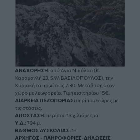
ΑΝΑΧΩΡΗΣΗ
: από Άγιο Νικόλαο (Κ.
Καραμανλή 23, S/M ΒΑΣΙΛΟΠΟΥΛΟΣ), την
Κυριακή το πρωί στις 7:30. Μετάβαση στον
χώρο με λεωφορείο. Τιμή εισιτηρίου 15€.
ΔΙΑΡΚΕΙΑ ΠΕΖΟΠΟΡΙΑΣ:
περίπου 6 ώρες με
τις στάσεις.
ΑΠΟΣΤΑΣΗ
: περίπου 13 χιλιόμετρα
Υ.Δ.:
794 μ.
ΒΑΘΜΟΣ ΔΥΣΚΟΛΙΑΣ:
1+
ΑΡΧΗΓΟΣ - ΠΛΗΡΟΦΟΡΙΕΣ-ΔΗΛΩΣΕΙΣ