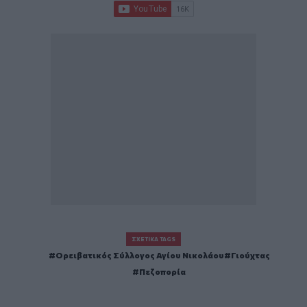
ΣΧΕΤΙΚΆ TAGS
Ορειβατικός Σύλλογος Αγίου Νικολάου
Γιούχτας
Πεζοπορία