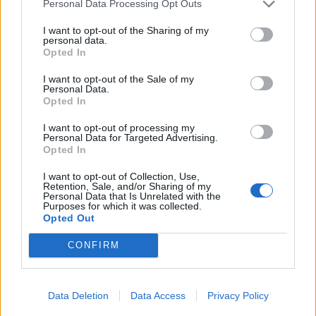
Personal Data Processing Opt Outs
23:21
Τουρισμός: Με θετικό πρόσημο έως τώρα, παρά τα
I want to opt-out of the Sharing of my
σκαμπανεβάσματα, η χρονιά
personal data.
Opted In
23:15
I want to opt-out of the Sale of my
Ιταλία-Ισπανία: Κλιμακώνεται η σύγκρουση για τη
Personal Data.
Συνθήκη Σένγκεν
Opted In
23:09
I want to opt-out of processing my
Personal Data for Targeted Advertising.
Σοβαρό τροχαίο στο Λαγονήσι: Αυτοκίνητο
Opted In
συγκρούστηκε με μηχανή αστυνομικών της ΔΙΑΣ - Δείτε
βίντεο
I want to opt-out of Collection, Use,
Retention, Sale, and/or Sharing of my
Personal Data that Is Unrelated with the
22:59
Purposes for which it was collected.
Νέα πρόκληση Φιντάν: «Η σταθερότητα στην Κύπρο
Opted Out
οφείλεται στην παρουσία Τούρκων στρατιωτών»
CONFIRM
22:53
Διακινούσαν ναρκωτικά στην Πανεπιστημιούπολη του
Ζωγράφου
Data Deletion
Data Access
Privacy Policy