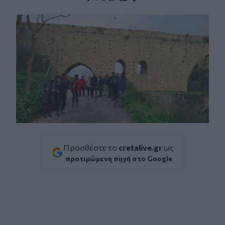
Facebook
Twitter
Messenger
Whatsapp
Viber
Προσθέστε το
cretalive.gr
ως
προτιμώμενη πηγή στο Google