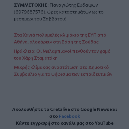
ΣΥΜΜΕΤΟΧΗΣ
: Παναγιώτης Ευδαίμων
(6979687576), ώρες καταστημάτων ως το
μεσημέρι του Σαββάτου!
Στα Χανιά πολυμελές κλιμάκιο της ΕΥΠ από
Αθήνα, «λοκάρει» στη Βάση της Σούδας
Ηράκλειο: Οι Μελαμπιανοί πενθούν τον χαμό
του Χάρη Σταματάκη
Μικρής κλίμακας αναστάτωση στο Δημοτικό
Συμβούλιο για το ψήφισμα των εκπαιδευτικών
Ακολουθήστε το Cretalive στο
Google News
και
στο
Facebook
Κάντε εγγραφή στο κανάλι μας στο
YouTube