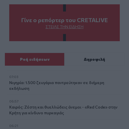
Γίνε ο ρεπόρτερ του CRETALIVE
ΣΤΕΊΛΕ ΤΗΝ ΕΊΔΗΣΗ
Ροή ειδήσεων
Δημοφιλή
07:03
Νιγηρία: 1.500 ζευγάρια παντρεύτηκαν σε διήμερη
εκδήλωση
06:57
Καιρός: Ζέστη και θυελλώδεις άνεμοι - «Red Code» στην
Κρήτη για κίνδυνο πυρκαγιάς
06:21