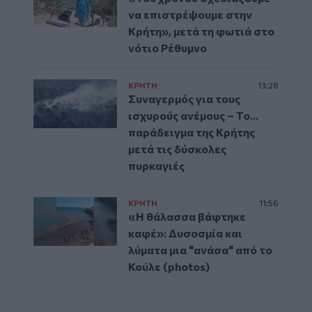
να επιστρέψουμε στην
Κρήτη», μετά τη φωτιά στο
νότιο Ρέθυμνο
ΚΡΗΤΗ
13:28
Συναγερμός για τους
ισχυρούς ανέμους – Το...
παράδειγμα της Κρήτης
μετά τις δύσκολες
πυρκαγιές
ΚΡΗΤΗ
11:56
«Η θάλασσα βάφτηκε
καφέ»: Δυσοσμία και
λύματα μια "ανάσα" από το
Κούλε (photos)