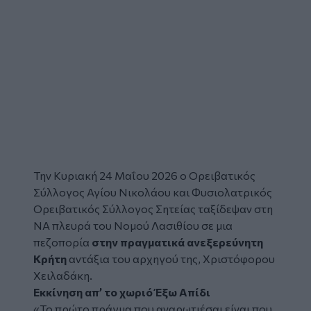
Την Κυριακή 24 Μαΐου 2026 ο
Ορειβατικός
Σύλλογος Αγίου Νικολάου
και Φυσιολατρικός
Ορειβατικός Σύλλογος Σητείας ταξίδεψαν στη
ΝΑ πλευρά του Νομού Λασιθίου σε μια
πεζοπορία
στην πραγματικά ανεξερεύνητη
Κρήτη
αντάξια του αρχηγού της, Χριστόφορου
Χειλαδάκη.
Εκκίνηση απ’ το χωριό Έξω Απίδι
«Το πρώτο πράγμα που αναρωτιέσαι είναι που