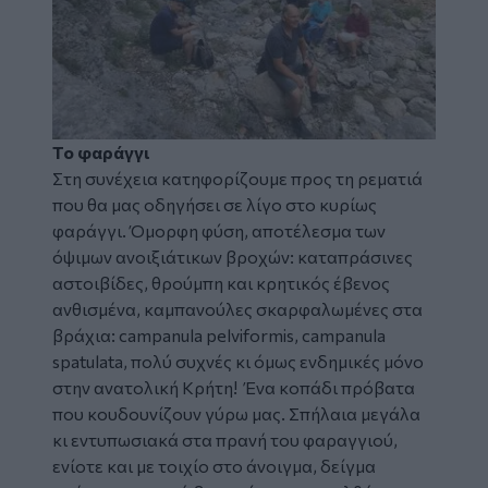
Το φαράγγι
Στη συνέχεια κατηφορίζουμε προς τη ρεματιά
που θα μας οδηγήσει σε λίγο στο κυρίως
φαράγγι. Όμορφη φύση, αποτέλεσμα των
όψιμων ανοιξιάτικων βροχών: καταπράσινες
αστοιβίδες, θρούμπη και κρητικός έβενος
ανθισμένα, καμπανούλες σκαρφαλωμένες στα
βράχια: campanula pelviformis, campanula
spatulata, πολύ συχνές κι όμως ενδημικές μόνο
στην ανατολική Κρήτη! Ένα κοπάδι πρόβατα
που κουδουνίζουν γύρω μας. Σπήλαια μεγάλα
κι εντυπωσιακά στα πρανή του φαραγγιού,
ενίοτε και με τοιχίο στο άνοιγμα, δείγμα