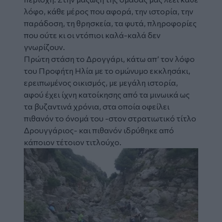
λόφο, κάθε μέρος που αφορά, την ιστορία, την
παράδοση, τη θρησκεία, τα φυτά, πληροφορίες
που ούτε κι οι ντόπιοι καλά-καλά δεν
γνωρίζουν.
Πρώτη στάση το Δρογγάρι, κάτω απ’ τον λόφο
του Προφήτη Ηλία με το ομώνυμο εκκλησάκι,
ερειπωμένος οικισμός, με μεγάλη ιστορία,
αφού έχει ίχνη κατοίκησης από τα μινωικά ως
τα βυζαντινά χρόνια, στα οποία οφείλει
πιθανόν το όνομά του -στον στρατιωτικό τίτλο
Δρουγγάριος- και πιθανόν ιδρύθηκε από
κάποιον τέτοιον τιτλούχο.
Image