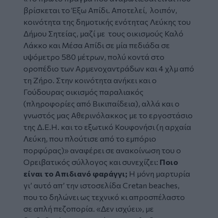
βρίσκεται το Έξω Απίδι. Αποτελεί, λοιπόν,
κοινότητα της δημοτικής ενότητας Λεύκης του
Δήμου Σητείας, μαζί με τους οικισμούς Καλό
Λάκκο και Μέσα Απίδι σε μία πεδιάδα σε
υψόμετρο 580 μέτρων, πολύ κοντά στο
οροπέδιο των Αρμενοχαντράδων και 4 χλμ από
τη Ζήρο. Στην κοινότητα ανήκει και ο
Γούδουρας οικισμός παραλιακός
(πληροφορίες από Βικιπαίδεια), αλλά και ο
γνωστός μας Αθερινόλακκος με το εργοστάσιο
της Δ.Ε.Η. και το εξωτικό Κουφονήσι (η αρχαία
Λεύκη, που πλούτισε από το εμπόριο
πορφύρας)» αναφέρει σε ανακοίνωση του ο
Ορειβατικός σύλλογος και συνεχίζει:
Ποιο
είναι το Απιδιανό φαράγγι;
Η μόνη μαρτυρία
γι’ αυτό απ’ την ιστοσελίδα Cretan beaches,
που το δηλώνει ως τεχνικό κι απροσπέλαστο
σε απλή πεζοπορία. «Δεν ισχύει», με