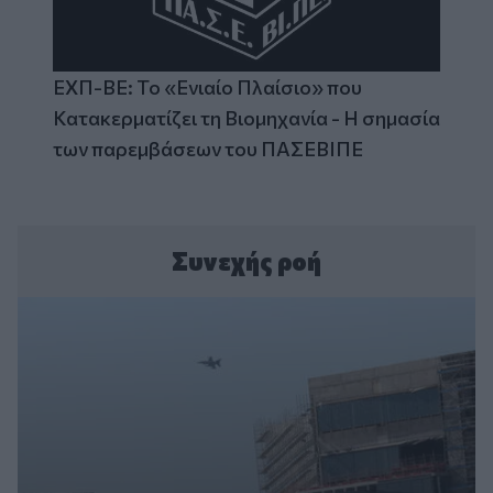
ΕΧΠ-ΒΕ: Το «Ενιαίο Πλαίσιο» που
Κατακερματίζει τη Βιομηχανία - Η σημασία
των παρεμβάσεων του ΠΑΣΕΒΙΠΕ
Συνεχής ροή