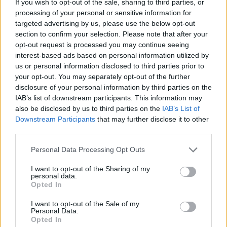
If you wish to opt-out of the sale, sharing to third parties, or
ΣΧΕΤΙΚΆ TAGS
processing of your personal or sensitive information for
Ορειβατικός Σύλλογος Αγίου Νικολάου
Φαράγγι
targeted advertising by us, please use the below opt-out
section to confirm your selection. Please note that after your
Λασίθι
opt-out request is processed you may continue seeing
interest-based ads based on personal information utilized by
us or personal information disclosed to third parties prior to
your opt-out. You may separately opt-out of the further
disclosure of your personal information by third parties on the
Γίνε ο ρεπόρτερ του CRETALIVE
IAB’s list of downstream participants. This information may
ΣΤΕΊΛΕ ΤΗΝ ΕΊΔΗΣΗ
also be disclosed by us to third parties on the
IAB’s List of
Downstream Participants
that may further disclose it to other
third parties.
Personal Data Processing Opt Outs
Ροή ειδήσεων
Δημοφιλή
I want to opt-out of the Sharing of my
personal data.
Opted In
17:45
I want to opt-out of the Sale of my
Σκέψεις για απευθείας αεροπορική σύνδεση του
Personal Data.
Ηρακλείου με την Ινδία!
Opted In