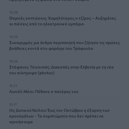
15:38
Θερινές εκπτώσεις: Χαμηλότερος ο τζίρος – Αυξημένες
οι πιέσεις από το ηλεκτρονικό εμπόριο
15:29
Συναγερμός για άνδρα περιπατητή που ζήτησε τις πρώτες
βοήθειες κοντά στο φαράγγι του Τράφουλα
15:26
Στέφανος Τσιτσιπάς: Διακοπές στην Ελβετία με τη νέα
του σύντροφο (photos)
15:21
Λιονέλ Μέσι: Πέθανε ο πατέρας του
15:17
Ιός Δυτικού Νείλου: Έως τον Οκτώβριο η έξαρση των
κρουσμάτων - Τα συμπτώματα που δεν πρέπει να
αγνοήσουμε