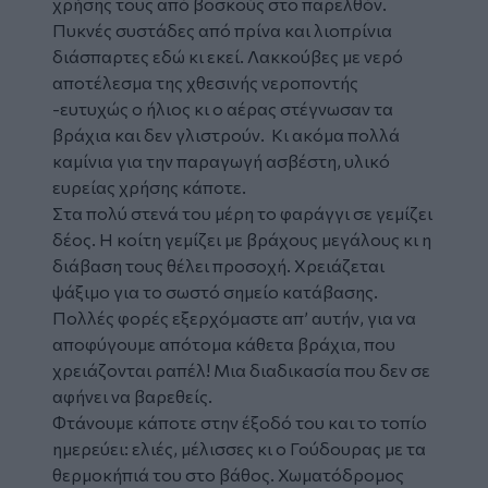
χρήσης τους από βοσκούς στο παρελθόν.
Πυκνές συστάδες από πρίνα και λιοπρίνια
διάσπαρτες εδώ κι εκεί. Λακκούβες με νερό
αποτέλεσμα της χθεσινής νεροποντής
-ευτυχώς ο ήλιος κι ο αέρας στέγνωσαν τα
βράχια και δεν γλιστρούν. Κι ακόμα πολλά
καμίνια για την παραγωγή ασβέστη, υλικό
ευρείας χρήσης κάποτε.
Στα πολύ στενά του μέρη το φαράγγι σε γεμίζει
δέος. Η κοίτη γεμίζει με βράχους μεγάλους κι η
διάβαση τους θέλει προσοχή. Χρειάζεται
ψάξιμο για το σωστό σημείο κατάβασης.
Πολλές φορές εξερχόμαστε απ’ αυτήν, για να
αποφύγουμε απότομα κάθετα βράχια, που
χρειάζονται ραπέλ! Μια διαδικασία που δεν σε
αφήνει να βαρεθείς.
Φτάνουμε κάποτε στην έξοδό του και το τοπίο
ημερεύει: ελιές, μέλισσες κι ο Γούδουρας με τα
θερμοκήπιά του στο βάθος. Χωματόδρομος