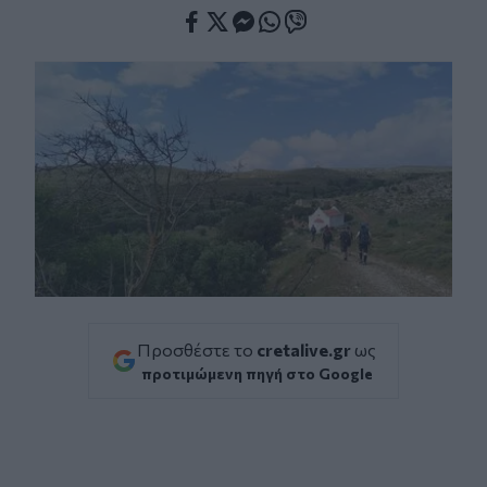
Facebook
Twitter
Messenger
Whatsapp
Viber
Προσθέστε το
cretalive.gr
ως
προτιμώμενη πηγή στο Google