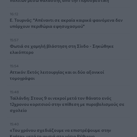
πολιτών μέσω θαλάσσης από την Πυροσβεστική
16:12
Ε. Τουρνάς: "Απέναντι σε ακραία καιρικά φαινόμενα δεν
υπάρχουν περιθώρια εφησυχασμού"
15:57
Φωτιά σε χαμηλή βλάστηση στη Σίνδο - Σηκώθηκε
ελικόπτερο
15:54
Αττικόν: Εκτός λειτουργίας και οι δύο αξονικοί
τομογράφοι
15:48
Ταϊλάνδη: Στους 9 οι νεκροί μετά τον θάνατο ενός
12χρονου κοριτσιού στην επίθεση με πυροβολισμούς σε
σχολείο
15:40
«Του χρόνου σχεδιάζουμε να επιστρέψουμε στην
Κρήτη», μετά τη φωτιά στο νότιο Ρέθυμνο