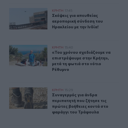
Σκέψεις για απευθείας αεροπορική σύνδεση του Ηρακλεί
ΚΡΗΤΗ
17:45
Σκέψεις για απευθείας αεροπορική 
Σκέψεις για απευθείας
αεροπορική σύνδεση του
Ηρακλείου με την Ινδία!
«Του χρόνου σχεδιάζουμε να επιστρέψουμε στην Κρήτη»
ΚΡΗΤΗ
15:40
«Του χρόνου σχεδιάζουμε να επιστρ
«Του χρόνου σχεδιάζουμε να
επιστρέψουμε στην Κρήτη»,
μετά τη φωτιά στο νότιο
Ρέθυμνο
Συναγερμός για άνδρα περιπατητή που ζήτησε τις πρώτ
ΚΡΗΤΗ
15:29
Συναγερμός για άνδρα περιπατητή 
Συναγερμός για άνδρα
περιπατητή που ζήτησε τις
πρώτες βοήθειες κοντά στο
φαράγγι του Τράφουλα