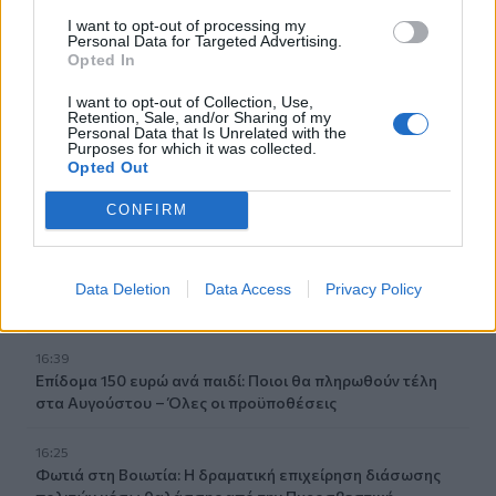
I want to opt-out of processing my
17:38
Personal Data for Targeted Advertising.
Η Τεχνητή Νοημοσύνη «αλλάζει» τον εγκέφαλό μας
Opted In
17:29
I want to opt-out of Collection, Use,
Retention, Sale, and/or Sharing of my
Ο νεότερος κάτοχος διαρκείας του ΟΦΗ είναι... 2 μηνών!
Personal Data that Is Unrelated with the
Purposes for which it was collected.
Opted Out
17:16
Χάντερ Μπάιντεν: Αποκάλυψε ότι ο καρκίνος του πατέρα
CONFIRM
του, Τζο Μπάιντεν, έχει κάνει μεταστάσεις στα οστά
16:56
Καύσωνας και ξηρασία "χτυπούν" την αγροτική παραγωγή
Data Deletion
Data Access
Privacy Policy
και στην Κρήτη
16:39
Επίδομα 150 ευρώ ανά παιδί: Ποιοι θα πληρωθούν τέλη
στα Αυγούστου – Όλες οι προϋποθέσεις
16:25
Φωτιά στη Βοιωτία: Η δραματική επιχείρηση διάσωσης