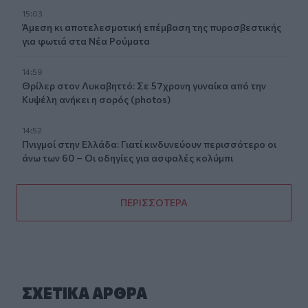
15:03
Άμεση κι αποτελεσματική επέμβαση της πυροσβεστικής
για φωτιά στα Νέα Ρούματα
14:59
Θρίλερ στον Λυκαβηττό: Σε 57χρονη γυναίκα από την
Κυψέλη ανήκει η σορός (photos)
14:52
Πνιγμοί στην Ελλάδα: Γιατί κινδυνεύουν περισσότερο οι
άνω των 60 – Οι οδηγίες για ασφαλές κολύμπι
ΠΕΡΙΣΣΟΤΕΡΑ
ΣΧΕΤΙΚA AΡΘΡΑ