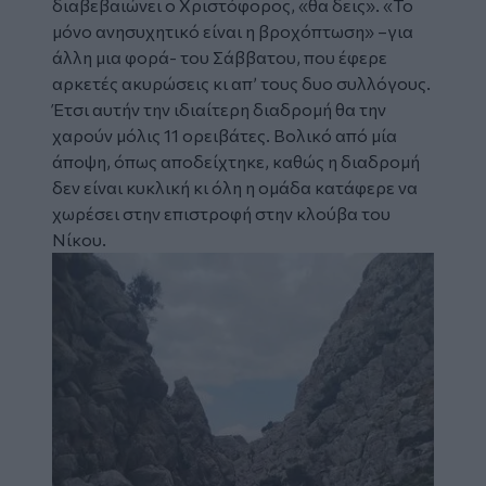
διαβεβαιώνει ο Χριστόφορος, «θα δεις». «Το
μόνο ανησυχητικό είναι η βροχόπτωση» –για
άλλη μια φορά- του Σάββατου, που έφερε
αρκετές ακυρώσεις κι απ’ τους δυο συλλόγους.
Έτσι αυτήν την ιδιαίτερη διαδρομή θα την
χαρούν μόλις 11 ορειβάτες. Βολικό από μία
άποψη, όπως αποδείχτηκε, καθώς η διαδρομή
δεν είναι κυκλική κι όλη η ομάδα κατάφερε να
χωρέσει στην επιστροφή στην κλούβα του
Νίκου.
Image