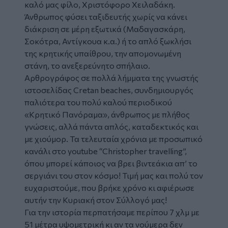
καλό μας φίλο, Χριστόφορο Χειλαδάκη.
Άνθρωπος φύσει ταξιδευτής χωρίς να κάνει
διάκριση σε μέρη εξωτικά (Μαδαγασκάρη,
Σοκότρα, Αντίγκουα κ.α.) ή το απλό ξωκλήσι
της κρητικής υπαίθρου, την απομονωμένη
στάνη, το ανεξερεύνητο σπήλαιο.
Αρθρογράφος σε πολλά λήμματα της γνωστής
ιστοσελίδας Cretan beaches, συνδημιουργός
παλιότερα του πολύ καλού περιοδικού
«Κρητικό Πανόραμα», άνθρωπος με πλήθος
γνώσεις, αλλά πάντα απλός, καταδεκτικός και
με χιούμορ. Τα τελευταία χρόνια με προσωπικό
κανάλι στο youtube “Christopher travelling”,
όπου μπορεί κάποιος να βρει βιντεάκια απ’ το
σεργιάνι του στον κόσμο! Τιμή μας και πολύ τον
ευχαριστούμε, που βρήκε χρόνο κι αφιέρωσε
αυτήν την Κυριακή στον Σύλλογό μας!
Για την ιστορία περπατήσαμε περίπου 7 χλμ με
51 μέτρα υψομετρική κι αν τα νούμερα δεν