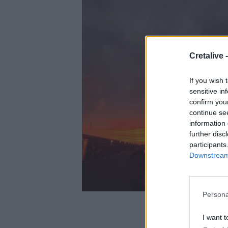
Cretalive 
If you wish 
sensitive in
confirm you
continue se
information 
further disc
participants
Downstream 
Persona
I want t