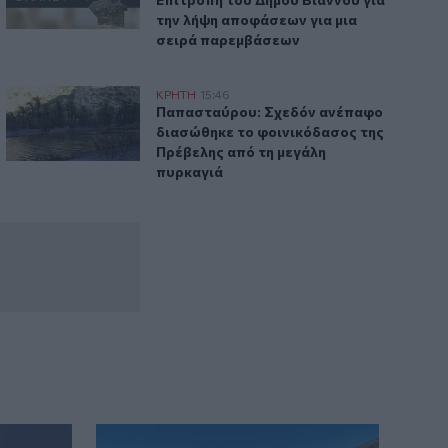
την λήψη αποφάσεων για μια
σειρά παρεμβάσεων
εάν πόσιμο νερό σε δημόσιους χώρους
Παπασταύρου: Σχεδόν ανέπαφο διασώθηκε το φοινικόδασο
ΚΡΗΤΗ
15:46
ξαφάνιση της
ηνών προσφέρει δωρεάν πόσιμο νερό σε δημόσιους χώρους
Παπασταύρου: Σχεδόν ανέπαφο διασώθ
Παπασταύρου: Σχεδόν ανέπαφο
διασώθηκε το φοινικόδασος της
Πρέβελης από τη μεγάλη
πυρκαγιά