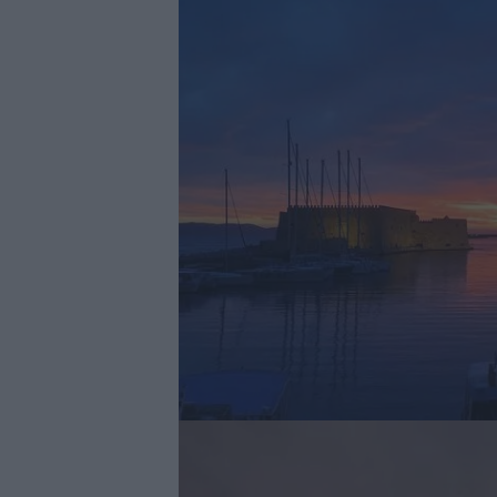
Image