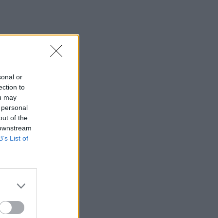
16:10
GLOBAL & REGIONAL FOCUS NOTES:
Εξελίξεις και προοπτικές στις αγορές
πετρελαίου και φυσικού αερίου στην
Ευρώπη
sonal or
16:05
ection to
Ευλογιά των προβάτων: Έκτακτα μέτρα
ou may
για την καταστολή της διασποράς της
 personal
ζωονόσου στην Καστοριά
out of the
 downstream
16:00
B’s List of
Χανιά: Νέα στοιχεία για την 75χρονη
που βρέθηκε νεκρή - Είχε μεταφερθεί
στο Α.Τ πριν την εξαφάνιση της
15:59
Σούπερ Καπ: Ελεύθερη η πώληση των
εισιτηρίων για τον κόσμο του ΟΦΗ