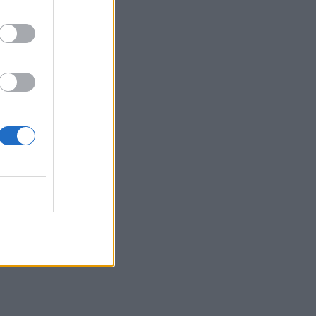
15:54
Super Cup: Ο Παπαπέτρου «σφυρίζει»
το ΑΕΚ - ΟΦΗ
15:52
Χανιά: Δίκτυο 62 κοινόχρηστων κρηνών
προσφέρει δωρεάν πόσιμο νερό σε
δημόσιους χώρους
15:49
Φεστιβάλ Κρήτης: Η μουσική
παράσταση «Η Εποχή του Ονείρου» σε
Οροπέδιο Λασιθίου και Αρχάνες
15:46
Παπασταύρου: Σχεδόν ανέπαφο
διασώθηκε το φοινικόδασος της
Πρέβελης από τη μεγάλη πυρκαγιά
15:44
Χρηματοδότηση-ανάσα για τον