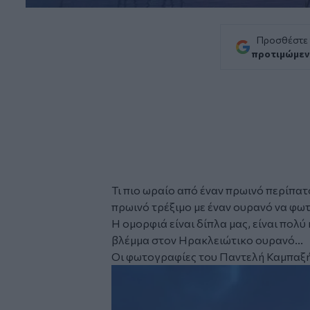
Προσθέστε
προτιμώμεν
Τι πιο ωραίο από έναν πρωινό περίπατο
πρωινό τρέξιμο με έναν ουρανό να φω
Η ομορφιά είναι δίπλα μας, είναι πολύ
βλέμμα στον Ηρακλειώτικο ουρανό...
Οι φωτογραφίες του Παντελή Καμπαξή εί
Image