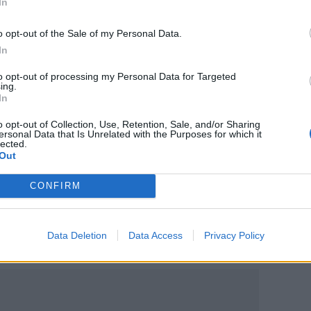
In
o opt-out of the Sale of my Personal Data.
τάθηκε και ... συνελήφθη!
In
τήσεις για βρεφονηπιακούς και
to opt-out of processing my Personal Data for Targeted
ing.
In
 η δύναμη της ανθρώπινης θέλησης
o opt-out of Collection, Use, Retention, Sale, and/or Sharing
ersonal Data that Is Unrelated with the Purposes for which it
lected.
Out
CONFIRM
ο
Google News
και στο
Facebook
κανάλι μας στο
YouTube
Data Deletion
Data Access
Privacy Policy