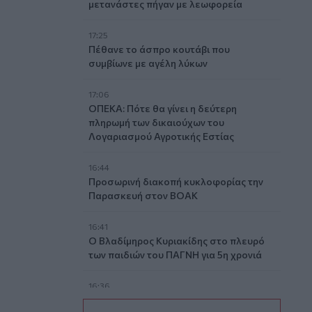
μετανάστες πήγαν με λεωφορεία
17:25
Πέθανε το άσπρο κουτάβι που
συμβίωνε με αγέλη λύκων
17:06
ΟΠΕΚΑ: Πότε θα γίνει η δεύτερη
πληρωμή των δικαιούχων του
Λογαριασμού Αγροτικής Εστίας
16:44
Προσωρινή διακοπή κυκλοφορίας την
Παρασκευή στον ΒΟΑΚ
16:41
Ο Βλαδίμηρος Κυριακίδης στο πλευρό
των παιδιών του ΠΑΓΝΗ για 5η χρονιά
16:36
Ο κόσμος του ΟΦΗ «εξαφάνισε» 3.000