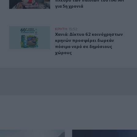
για 5η χρονιά
ρή - Είχε μεταφερθεί στο Α.Τ πριν την εξαφάνιση της
Χανιά: Δίκτυο 62 κοινόχρηστων κρηνών προσφέρει δωρ
ΚΡΗΤΗ
15:52
ονη που βρέθηκε νεκρή - Είχε μεταφερθεί στο Α.Τ πριν την ε
Χανιά: Δίκτυο 62 κοινόχρηστων κρ
Χανιά: Δίκτυο 62 κοινόχρηστων
κρηνών προσφέρει δωρεάν
πόσιμο νερό σε δημόσιους
χώρους